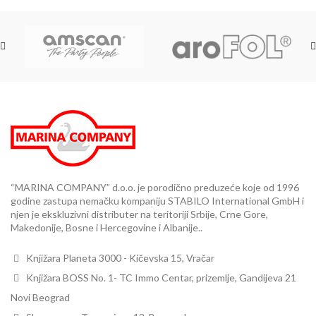
“MARINA COMPANY” d.o.o. je porodično preduzeće koje od 1996
godine zastupa nemačku kompaniju STABILO International GmbH i
njen je ekskluzivni distributer na teritoriji Srbije, Crne Gore,
Makedonije, Bosne i Hercegovine i Albanije..
Knjižara Planeta 3000 - Kičevska 15, Vračar
Knjižara BOSS No. 1- TC Immo Centar, prizemlje, Gandijeva 21
Novi Beograd