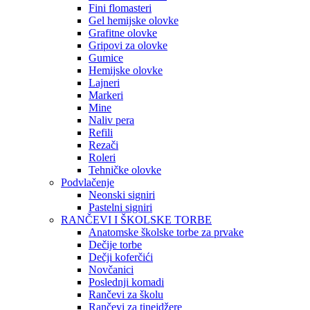
Fini flomasteri
Gel hemijske olovke
Grafitne olovke
Gripovi za olovke
Gumice
Hemijske olovke
Lajneri
Markeri
Mine
Naliv pera
Refili
Rezači
Roleri
Tehničke olovke
Podvlačenje
Neonski signiri
Pastelni signiri
RANČEVI I ŠKOLSKE TORBE
Anatomske školske torbe za prvake
Dečije torbe
Dečji koferčići
Novčanici
Poslednji komadi
Rančevi za školu
Rančevi za tinejdžere