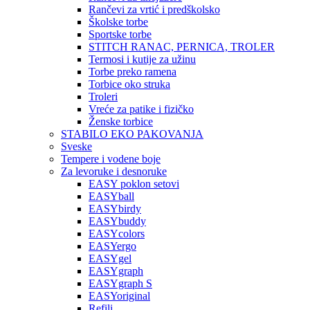
Rančevi za vrtić i predškolsko
Školske torbe
Sportske torbe
STITCH RANAC, PERNICA, TROLER
Termosi i kutije za užinu
Torbe preko ramena
Torbice oko struka
Troleri
Vreće za patike i fizičko
Ženske torbice
STABILO EKO PAKOVANJA
Sveske
Tempere i vodene boje
Za levoruke i desnoruke
EASY poklon setovi
EASYball
EASYbirdy
EASYbuddy
EASYcolors
EASYergo
EASYgel
EASYgraph
EASYgraph S
EASYoriginal
Refili