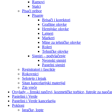
Ramovi
Stalci
Pisaći pribor
Pisanje
Brisači i korektori
Grafitne olovke
Hemijske olovke
Lajneri
Markeri
Mine za tehničke olovke
Roleri
Tehničke olovke
Signiri – podvlačenje
Neonski signiri
Pastelni signiri
Registratori i fascikle
Rokovnici
Selotejp i lepak
Sitan kancelarijski materijal
Zip vreće
Oxylady – ženski rančevi, kozmetičke torbice, futrole za naoč
Pastelini i Verde
Pastelini i Verde kancelarija
Pokloni
Igračke, lopte