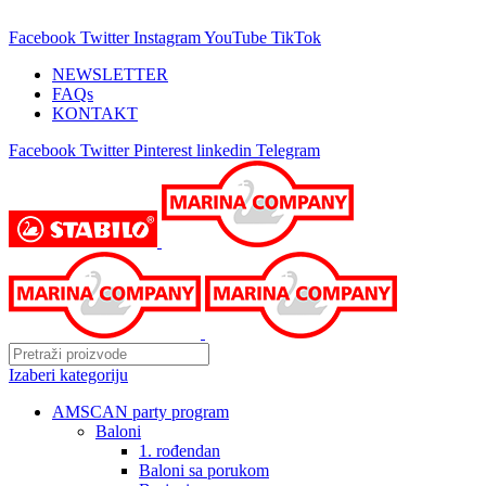
25 GODINA SA VAMA!
Facebook
Twitter
Instagram
YouTube
TikTok
NEWSLETTER
FAQs
KONTAKT
Facebook
Twitter
Pinterest
linkedin
Telegram
Izaberi kategoriju
AMSCAN party program
Baloni
1. rođendan
Baloni sa porukom