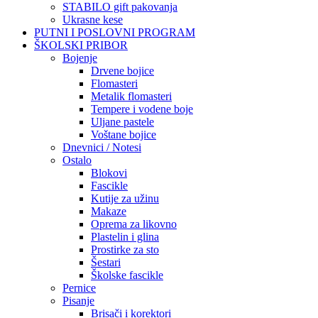
STABILO gift pakovanja
Ukrasne kese
PUTNI I POSLOVNI PROGRAM
ŠKOLSKI PRIBOR
Bojenje
Drvene bojice
Flomasteri
Metalik flomasteri
Tempere i vodene boje
Uljane pastele
Voštane bojice
Dnevnici / Notesi
Ostalo
Blokovi
Fascikle
Kutije za užinu
Makaze
Oprema za likovno
Plastelin i glina
Prostirke za sto
Šestari
Školske fascikle
Pernice
Pisanje
Brisači i korektori