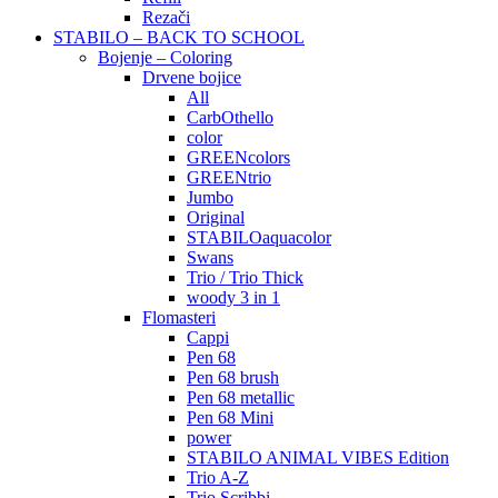
Rezači
STABILO – BACK TO SCHOOL
Bojenje – Coloring
Drvene bojice
All
CarbOthello
color
GREENcolors
GREENtrio
Jumbo
Original
STABILOaquacolor
Swans
Trio / Trio Thick
woody 3 in 1
Flomasteri
Cappi
Pen 68
Pen 68 brush
Pen 68 metallic
Pen 68 Mini
power
STABILO ANIMAL VIBES Edition
Trio A-Z
Trio Scribbi