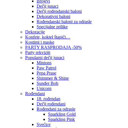
Brojevi
Dečji junaci
Dečji rođendanski baloni
Dekorativni baloni
Rođendanski baloni za odrasle
Specijalne prilike
Dekoracije
Konfete, koktel štapići…
Kostimi i maske
PARTY RASPRODAJA -50%
Party rekviziti
Popularni dečji junaci
Minions
Paw Patrol
Pepa Prase
Shimmer & Shine
Sunđer Bob
Unicorn
Rođendani
18. rođendan
Dečji rođendani
Rođendani za odrasle
Sparkling Gold
Sparkling Pink
Svećice