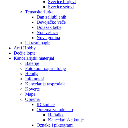
Svećice brojevi
Svećice setovi
Tematske žurke
Dan zaljubljenih
Devojačko veče
Dolazak bebe
Noć veštica
Nova godina
Ukrasni papir
Art i Hobby
Dečije lopte
Kancelarijski materijal
Baterije
Fotokopir papir i folije
Hemija
Info notesi
Kancelarija rasprodaja
Koverte
Mape
Oprema
ID kartice
Oprema za radni sto
Heftalice
Kancelarijske kutije
Oznake i piktogrami