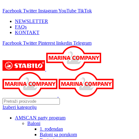
25 GODINA SA VAMA!
Facebook
Twitter
Instagram
YouTube
TikTok
NEWSLETTER
FAQs
KONTAKT
Facebook
Twitter
Pinterest
linkedin
Telegram
Izaberi kategoriju
AMSCAN party program
Baloni
1. rođendan
Baloni sa porukom