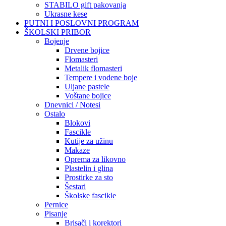
STABILO gift pakovanja
Ukrasne kese
PUTNI I POSLOVNI PROGRAM
ŠKOLSKI PRIBOR
Bojenje
Drvene bojice
Flomasteri
Metalik flomasteri
Tempere i vodene boje
Uljane pastele
Voštane bojice
Dnevnici / Notesi
Ostalo
Blokovi
Fascikle
Kutije za užinu
Makaze
Oprema za likovno
Plastelin i glina
Prostirke za sto
Šestari
Školske fascikle
Pernice
Pisanje
Brisači i korektori