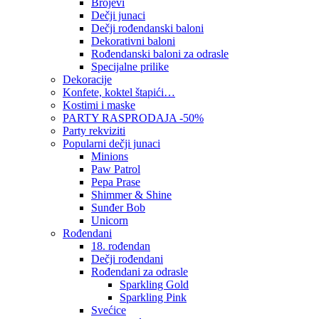
Brojevi
Dečji junaci
Dečji rođendanski baloni
Dekorativni baloni
Rođendanski baloni za odrasle
Specijalne prilike
Dekoracije
Konfete, koktel štapići…
Kostimi i maske
PARTY RASPRODAJA -50%
Party rekviziti
Popularni dečji junaci
Minions
Paw Patrol
Pepa Prase
Shimmer & Shine
Sunđer Bob
Unicorn
Rođendani
18. rođendan
Dečji rođendani
Rođendani za odrasle
Sparkling Gold
Sparkling Pink
Svećice