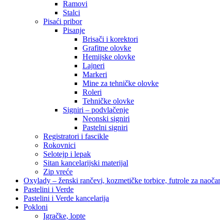
Ramovi
Stalci
Pisaći pribor
Pisanje
Brisači i korektori
Grafitne olovke
Hemijske olovke
Lajneri
Markeri
Mine za tehničke olovke
Roleri
Tehničke olovke
Signiri – podvlačenje
Neonski signiri
Pastelni signiri
Registratori i fascikle
Rokovnici
Selotejp i lepak
Sitan kancelarijski materijal
Zip vreće
Oxylady – ženski rančevi, kozmetičke torbice, futrole za naoč
Pastelini i Verde
Pastelini i Verde kancelarija
Pokloni
Igračke, lopte