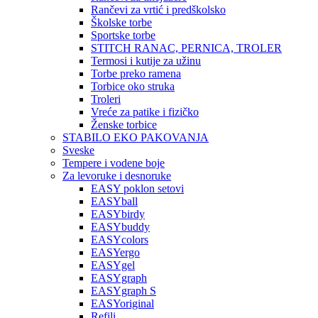
Rančevi za vrtić i predškolsko
Školske torbe
Sportske torbe
STITCH RANAC, PERNICA, TROLER
Termosi i kutije za užinu
Torbe preko ramena
Torbice oko struka
Troleri
Vreće za patike i fizičko
Ženske torbice
STABILO EKO PAKOVANJA
Sveske
Tempere i vodene boje
Za levoruke i desnoruke
EASY poklon setovi
EASYball
EASYbirdy
EASYbuddy
EASYcolors
EASYergo
EASYgel
EASYgraph
EASYgraph S
EASYoriginal
Refili