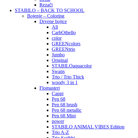
Rezači
STABILO – BACK TO SCHOOL
Bojenje – Coloring
Drvene bojice
All
CarbOthello
color
GREENcolors
GREENtrio
Jumbo
Original
STABILOaquacolor
Swans
Trio / Trio Thick
woody 3 in 1
Flomasteri
Cappi
Pen 68
Pen 68 brush
Pen 68 metallic
Pen 68 Mini
power
STABILO ANIMAL VIBES Edition
Trio A-Z
Trio Scribbi