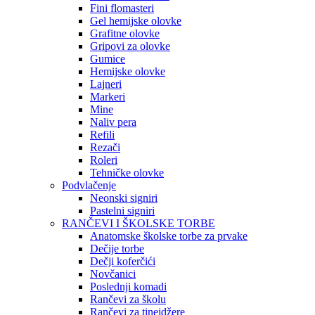
Fini flomasteri
Gel hemijske olovke
Grafitne olovke
Gripovi za olovke
Gumice
Hemijske olovke
Lajneri
Markeri
Mine
Naliv pera
Refili
Rezači
Roleri
Tehničke olovke
Podvlačenje
Neonski signiri
Pastelni signiri
RANČEVI I ŠKOLSKE TORBE
Anatomske školske torbe za prvake
Dečije torbe
Dečji koferčići
Novčanici
Poslednji komadi
Rančevi za školu
Rančevi za tinejdžere