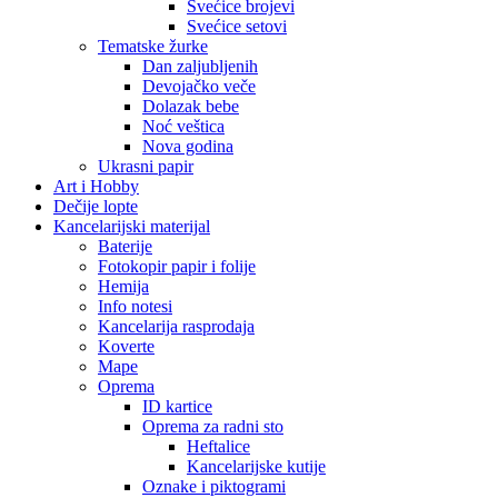
Svećice brojevi
Svećice setovi
Tematske žurke
Dan zaljubljenih
Devojačko veče
Dolazak bebe
Noć veštica
Nova godina
Ukrasni papir
Art i Hobby
Dečije lopte
Kancelarijski materijal
Baterije
Fotokopir papir i folije
Hemija
Info notesi
Kancelarija rasprodaja
Koverte
Mape
Oprema
ID kartice
Oprema za radni sto
Heftalice
Kancelarijske kutije
Oznake i piktogrami