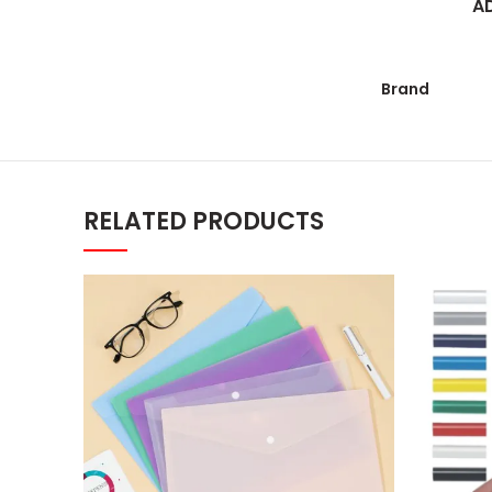
A
Brand
RELATED PRODUCTS
Pismo fascikla sa drikerom - A4 Ze