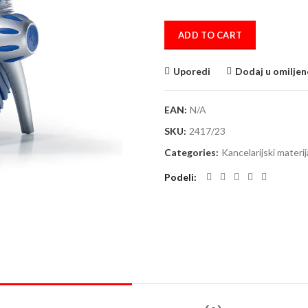
ADD TO CART
Uporedi
Dodaj u omiljen
EAN:
N/A
SKU:
2417/23
Categories:
Kancelarijski materij
Podeli