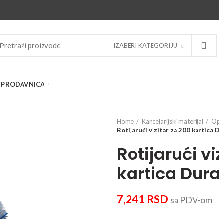
IZABERI KATEGORIJU
PRODAVNICA
Home
Kancelarijski materijal
O
Rotijarući vizitar za 200 kartica 
Rotijarući vi
kartica Dura
7,241
RSD
sa PDV-om