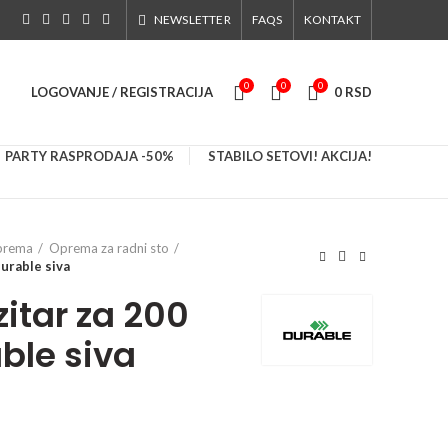
NEWSLETTER
FAQS
KONTAKT
0
0
0
LOGOVANJE / REGISTRACIJA
0
RSD
PARTY RASPRODAJA -50%
STABILO SETOVI! AKCIJA!
prema
Oprema za radni sto
Durable siva
zitar za 200
ble siva