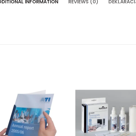
DDITIONAL INFORMATION
REVIEWS (0)
DEKLARACI
lena quantity
Šine za koričenje 1/15 mix quantity
Multi či