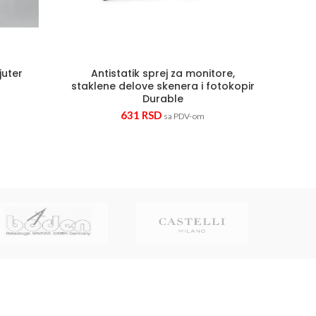
juter
Antistatik sprej za monitore,
Pict
staklene delove skenera i fotokopir
Durable
631
RSD
sa PDV-om