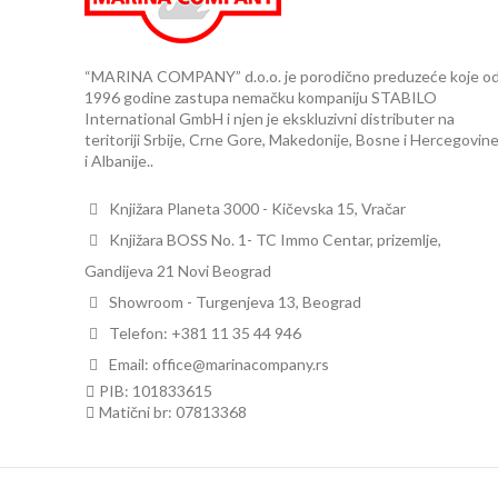
“MARINA COMPANY” d.o.o. je porodično preduzeće koje o
1996 godine zastupa nemačku kompaniju STABILO
International GmbH i njen je ekskluzivni distributer na
teritoriji Srbije, Crne Gore, Makedonije, Bosne i Hercegovin
i Albanije..
Knjižara Planeta 3000 - Kičevska 15, Vračar
Knjižara BOSS No. 1- TC Immo Centar, prizemlje,
Gandijeva 21 Novi Beograd
Showroom - Turgenjeva 13, Beograd
Telefon: +381 11 35 44 946
Email: office@marinacompany.rs
PIB: 101833615
Matični br: 07813368