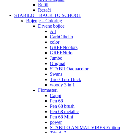
Refili
Rezači
STABILO – BACK TO SCHOOL
Bojenje – Coloring
Drvene bojice
All
CarbOthello
color
GREENcolors
GREENtrio
Jumbo
Original
STABILOaquacolor
Swans
Trio / Trio Thick
woody 3 in 1
Flomasteri
Cappi
Pen 68
Pen 68 brush
Pen 68 metallic
Pen 68 Mini
power
STABILO ANIMAL VIBES Edition
Trio A-Z