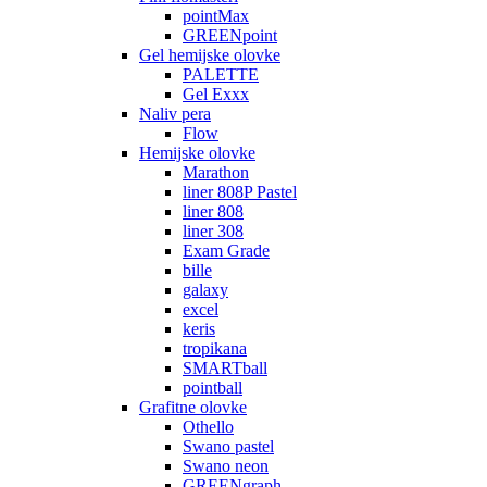
pointMax
GREENpoint
Gel hemijske olovke
PALETTE
Gel Exxx
Naliv pera
Flow
Hemijske olovke
Marathon
liner 808P Pastel
liner 808
liner 308
Exam Grade
bille
galaxy
excel
keris
tropikana
SMARTball
pointball
Grafitne olovke
Othello
Swano pastel
Swano neon
GREENgraph