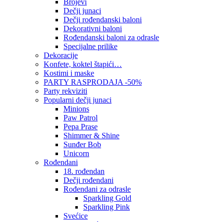
Brojevi
Dečji junaci
Dečji rođendanski baloni
Dekorativni baloni
Rođendanski baloni za odrasle
Specijalne prilike
Dekoracije
Konfete, koktel štapići…
Kostimi i maske
PARTY RASPRODAJA -50%
Party rekviziti
Popularni dečji junaci
Minions
Paw Patrol
Pepa Prase
Shimmer & Shine
Sunđer Bob
Unicorn
Rođendani
18. rođendan
Dečji rođendani
Rođendani za odrasle
Sparkling Gold
Sparkling Pink
Svećice