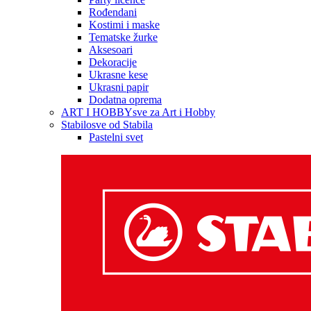
Rođendani
Kostimi i maske
Tematske žurke
Aksesoari
Dekoracije
Ukrasne kese
Ukrasni papir
Dodatna oprema
ART I HOBBY
sve za Art i Hobby
Stabilo
sve od Stabila
Pastelni svet