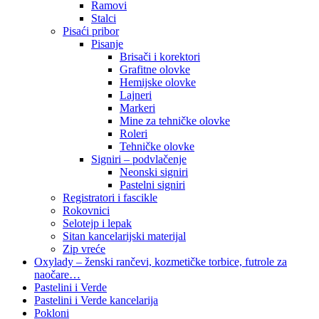
Ramovi
Stalci
Pisaći pribor
Pisanje
Brisači i korektori
Grafitne olovke
Hemijske olovke
Lajneri
Markeri
Mine za tehničke olovke
Roleri
Tehničke olovke
Signiri – podvlačenje
Neonski signiri
Pastelni signiri
Registratori i fascikle
Rokovnici
Selotejp i lepak
Sitan kancelarijski materijal
Zip vreće
Oxylady – ženski rančevi, kozmetičke torbice, futrole za
naočare…
Pastelini i Verde
Pastelini i Verde kancelarija
Pokloni