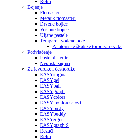
Refili
Bojenje
Flomasteri
Metalik flomasteri
Drvene bojice
Voštane bojice
Uljane pastele
Tempere i vodene boje
Anatomske školske torbe za prvake
Podvlačenje
Pastelni signiri
Neonski signiri
Za levoruke i desnoruke
EASYoriginal
EASYgel
EASYball
EASYgraph
EASYcolors
EASY poklon setovi
EASYbirdy
EASYbuddy
EASYergo
EASYgraph S
Rezači
Refili