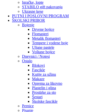
Igračke, lopte
STABILO gift pakovanja
Ukrasne kese
PUTNI I POSLOVNI PROGRAM
ŠKOLSKI PRIBOR
Bojenje
Drvene bojice
Flomasteri
Metalik flomasteri
Tempere i vodene boje
Uljane pastele
Voštane bojice
Dnevnici / Notesi
Ostalo
Blokovi
Fascikle
Kutije za užinu
Makaze
Oprema za likovno
Plastelin i glina
Prostirke za sto
Šestari
Školske fascikle
Pernice
Pisanje