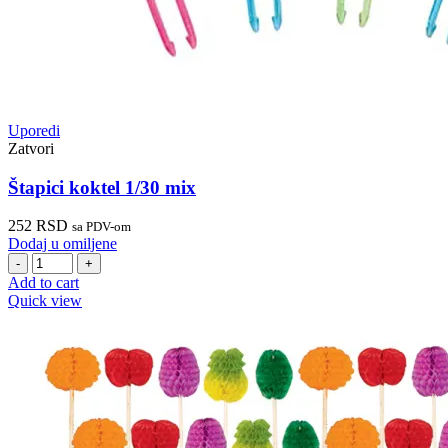
Uporedi
Zatvori
Štapici koktel 1/30 mix
252
RSD
sa PDV-om
Dodaj u omiljene
Štapici
koktel
Add to cart
1/30
Quick view
mix
quantity