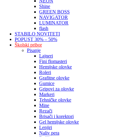
NEON
Shine
GREEN BOSS
NAVIGATOR
LUMINATOR
flash
STABILO NOVITETI
POPUST 30% – 50%
Školski pribor
Pisanje
Lajneri
Fini flomasteri
Hemijske olovke
Roleri
Grafitne olovke
Gumice
Gripovi za olovke
Markeri
Tehničke olovke
Mine
Rezači
Brisači i korektori
Gel hemijske olovke
Lenjiri
Naliv pera