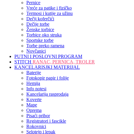
Pernice
Vreće za patike i fizičko
Termosi i kutije za užinu
Dečji koferčići
Dečije torbe
Ženske torbice
Torbice oko struka
Sportske torbe
Torbe preko ramena
Novčanici
PUTNI I POSLOVNI PROGRAM
STITCH
RANAC, PERNICA, TROLER
KANCELARISJKI MATERIJAL
Baterije
Fotokopir papir i folije
Hemija
Info notesi
Kancelarija rasprodaja
Koverte
Mape
Oprema
Pisaći pribor
Registratori i fascikle
Rokovnici
Selotejp i lepak