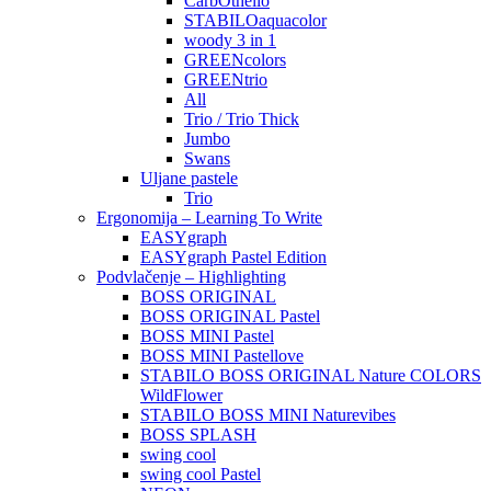
CarbOthello
STABILOaquacolor
woody 3 in 1
GREENcolors
GREENtrio
All
Trio / Trio Thick
Jumbo
Swans
Uljane pastele
Trio
Ergonomija – Learning To Write
EASYgraph
EASYgraph Pastel Edition
Podvlačenje – Highlighting
BOSS ORIGINAL
BOSS ORIGINAL Pastel
BOSS MINI Pastel
BOSS MINI Pastellove
STABILO BOSS ORIGINAL Nature COLORS
WildFlower
STABILO BOSS MINI Naturevibes
BOSS SPLASH
swing cool
swing cool Pastel