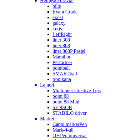
Hemijske olovke
bille
Exam Grade
excel
galaxy
keris
LeftRight
liner 308
liner 808
liner 808P Pastel
Marathon
Performer
pointball
SMARTball
tropikana
Lajneri
Multi liner Creative Tips
point 88
point 88 Mini
SENSOR
STABILO driver
Markeri
Cappi markerPen
Mark-4-all
OHPen universal