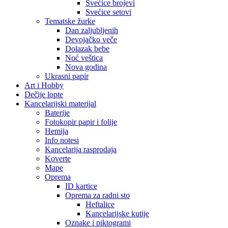
Svećice brojevi
Svećice setovi
Tematske žurke
Dan zaljubljenih
Devojačko veče
Dolazak bebe
Noć veštica
Nova godina
Ukrasni papir
Art i Hobby
Dečije lopte
Kancelarijski materijal
Baterije
Fotokopir papir i folije
Hemija
Info notesi
Kancelarija rasprodaja
Koverte
Mape
Oprema
ID kartice
Oprema za radni sto
Heftalice
Kancelarijske kutije
Oznake i piktogrami