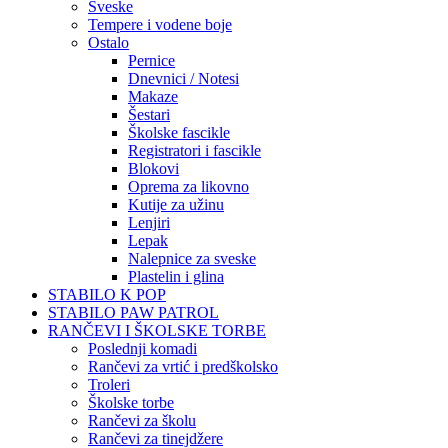
Sveske
Tempere i vodene boje
Ostalo
Pernice
Dnevnici / Notesi
Makaze
Šestari
Školske fascikle
Registratori i fascikle
Blokovi
Oprema za likovno
Kutije za užinu
Lenjiri
Lepak
Nalepnice za sveske
Plastelin i glina
STABILO K POP
STABILO PAW PATROL
RANČEVI I ŠKOLSKE TORBE
Poslednji komadi
Rančevi za vrtić i predškolsko
Troleri
Školske torbe
Rančevi za školu
Rančevi za tinejdžere