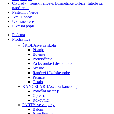
Oxylady – ženski rančevi, kozmetičke torbice, futrole za
naočare…
Pastelini i Verde
Art i Hobby
Ukrasne kese
Ukrasni papir
Početna
Prodavnica
ŠKOLA
sve za školu
Pisanje
Bojenje
Podvlačenje
Za levoruke i desnoruke
Sveske
Rančevi i školske torbe
Pernice
Ostalo
KANCELARIJA
sve za kancelariju
Potrošni materijal
Oprema
Rokovnici
PARTY
sve za party
Baloni
Party licence