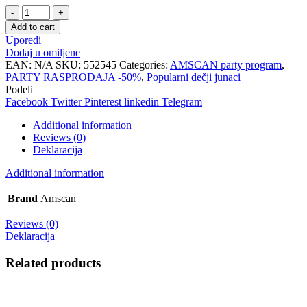
Salvete
Pink
Add to cart
bird
Uporedi
1/20
Dodaj u omiljene
quantity
EAN:
N/A
SKU:
552545
Categories:
AMSCAN party program
,
PARTY RASPRODAJA -50%
,
Popularni dečji junaci
Podeli
Facebook
Twitter
Pinterest
linkedin
Telegram
Additional information
Reviews (0)
Deklaracija
Additional information
Brand
Amscan
Reviews (0)
Deklaracija
Related products