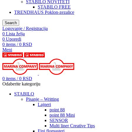
STABILO NOVITETI
STABILO FREE
TRENDHAUS Poklon-zezalice
Search
Logovanje / Registracija
0
Lista želja
0
Uporedi
0
items
/
0
RSD
Meni
0
items
/
0
RSD
Odaberite kategoriju
STABILO
Pisanje – Writting
Lajneri
point 88
point 88 Mini
SENSOR
Multi liner Creative Tips
Fini flomasteri