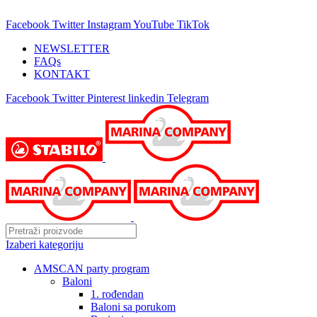
25 GODINA SA VAMA!
Facebook
Twitter
Instagram
YouTube
TikTok
NEWSLETTER
FAQs
KONTAKT
Facebook
Twitter
Pinterest
linkedin
Telegram
Izaberi kategoriju
AMSCAN party program
Baloni
1. rođendan
Baloni sa porukom