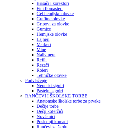
Brisači i korektori
Fini flomasteri
Gel hemijske olovke
Grafitne olovke
Gripovi za olovke
Gumice
Hemijske olovke
Lajneri
Markeri
Mine
Naliv pera
Refili
Rezači
Roleri
Tehničke olovke
Podvlačenje
Neonski signiri
Pastelni signiri
RANČEVI I ŠKOLSKE TORBE
Anatomske školske torbe za prvake
Dečije torbe
Dečji koferčići
Novčanici
Poslednji komadi
Rančevi za školu