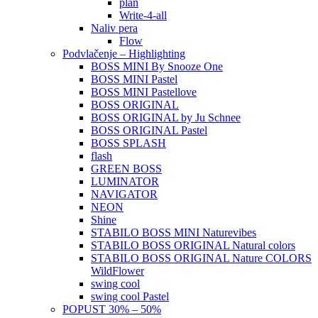
plan
Write-4-all
Naliv pera
Flow
Podvlačenje – Highlighting
BOSS MINI By Snooze One
BOSS MINI Pastel
BOSS MINI Pastellove
BOSS ORIGINAL
BOSS ORIGINAL by Ju Schnee
BOSS ORIGINAL Pastel
BOSS SPLASH
flash
GREEN BOSS
LUMINATOR
NAVIGATOR
NEON
Shine
STABILO BOSS MINI Naturevibes
STABILO BOSS ORIGINAL Natural colors
STABILO BOSS ORIGINAL Nature COLORS
WildFlower
swing cool
swing cool Pastel
POPUST 30% – 50%