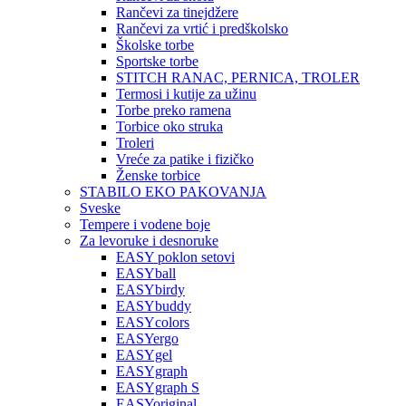
Rančevi za tinejdžere
Rančevi za vrtić i predškolsko
Školske torbe
Sportske torbe
STITCH RANAC, PERNICA, TROLER
Termosi i kutije za užinu
Torbe preko ramena
Torbice oko struka
Troleri
Vreće za patike i fizičko
Ženske torbice
STABILO EKO PAKOVANJA
Sveske
Tempere i vodene boje
Za levoruke i desnoruke
EASY poklon setovi
EASYball
EASYbirdy
EASYbuddy
EASYcolors
EASYergo
EASYgel
EASYgraph
EASYgraph S
EASYoriginal