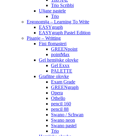
Trio Scribbi
Uljane pastele
Trio
Ergonomija – Learning To Write
EASYgraph
EASYgraph Pastel Edition
Pisanje – Writting
Fini flomasteri
GREENpoint
pointMax
Gel hemijske olovke
Gel Exxx
PALETTE
Grafitne olovke
Exam Grade
GREENgraph
Opera
Othello
pencil 160
pencil 88
Swano / Schwan
Swano neon
Swano pastel
Trio