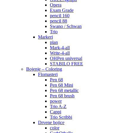
Opera
Exam Grade
pencil 160
pencil 88
Swano / Schwan
Trio
Markeri
plan
Mark-4-all
Write-4-all
OHPen universal
STABILO FREE
Bojenje – Coloring
Flomasteri
Pen 68
Pen 68 Mini
Pen 68 metallic
Pen 68 brush
power
Trio A-Z
Cappi
Trio Scribbi
Drvene bojice
color