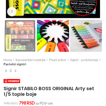
Click to enlarge
Home
Kancelarijski materijal
Pisaći pribor
Signiri - podvlačenje
Pastelni signiri
Signir STABILO BOSS ORIGINAL Arty set
1/5 tople boje
798
RSD
998
RSD
sa PDV-om