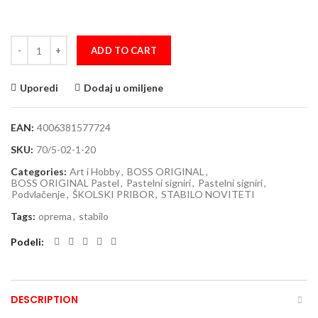
Signir STABILO BOSS ORIGINAL Arty set 1/5 tople boje quantity
ADD TO CART
Uporedi
Dodaj u omiljene
EAN:
4006381577724
SKU:
70/5-02-1-20
Categories:
Art i Hobby
,
BOSS ORIGINAL
,
BOSS ORIGINAL Pastel
,
Pastelni signiri
,
Pastelni signiri
,
Podvlačenje
,
ŠKOLSKI PRIBOR
,
STABILO NOVITETI
Tags:
oprema
,
stabilo
Podeli
DESCRIPTION