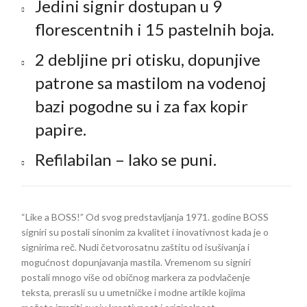
Jedini signir dostupan u 9
florescentnih i 15 pastelnih boja.
2 debljine pri otisku, dopunjive
patrone sa mastilom na vodenoj
bazi pogodne su i za fax kopir
papire.
Refilabilan – lako se puni.
“Like a BOSS!” Od svog predstavljanja 1971. godine BOSS
signiri su postali sinonim za kvalitet i inovativnost kada je o
signirima reč. Nudi četvorosatnu zaštitu od isušivanja i
mogućnost dopunjavanja mastila. Vremenom su signiri
postali mnogo više od običnog markera za podvlačenje
teksta, prerasli su u umetničke i modne artikle kojima