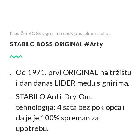
Klasični BOSS signir u trendy pastelnom ruhu.
STABILO BOSS ORIGINAL #Arty
Od 1971. prvi ORIGINAL na tržištu
i dan danas LIDER među signirima.
STABILO Anti-Dry-Out
tehnologija: 4 sata bez poklopca i
dalje je 100% spreman za
upotrebu.