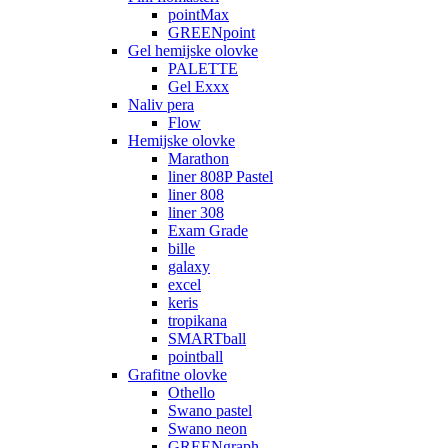
pointMax
GREENpoint
Gel hemijske olovke
PALETTE
Gel Exxx
Naliv pera
Flow
Hemijske olovke
Marathon
liner 808P Pastel
liner 808
liner 308
Exam Grade
bille
galaxy
excel
keris
tropikana
SMARTball
pointball
Grafitne olovke
Othello
Swano pastel
Swano neon
GREENgraph