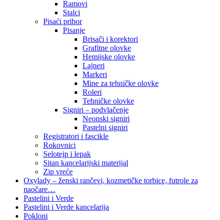
Ramovi
Stalci
Pisaći pribor
Pisanje
Brisači i korektori
Grafitne olovke
Hemijske olovke
Lajneri
Markeri
Mine za tehničke olovke
Roleri
Tehničke olovke
Signiri – podvlačenje
Neonski signiri
Pastelni signiri
Registratori i fascikle
Rokovnici
Selotejp i lepak
Sitan kancelarijski materijal
Zip vreće
Oxylady – ženski rančevi, kozmetičke torbice, futrole za
naočare…
Pastelini i Verde
Pastelini i Verde kancelarija
Pokloni