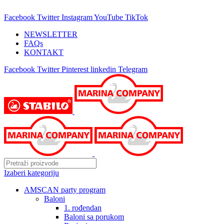
25 GODINA SA VAMA!
Facebook
Twitter
Instagram
YouTube
TikTok
NEWSLETTER
FAQs
KONTAKT
Facebook
Twitter
Pinterest
linkedin
Telegram
Izaberi kategoriju
AMSCAN party program
Baloni
1. rođendan
Baloni sa porukom