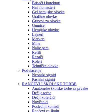
Brisači i korektori
Fini flomasteri
Gel hemijske olovke
Grafitne olovke
Gripovi za olovke
Gumice
Hemijske olovke
Lajneri
Markeri
Mine
Naliv pera
Refili
Rezači
Roleri
Tehničke olovke
Podvlačenje
Neonski signiri
Pastelni signiri
RANČEVI I ŠKOLSKE TORBE
Anatomske školske torbe za prvake
Dečije torbe
Dečji koferčići
Novčanici
Poslednji komadi
Rančevi za školu