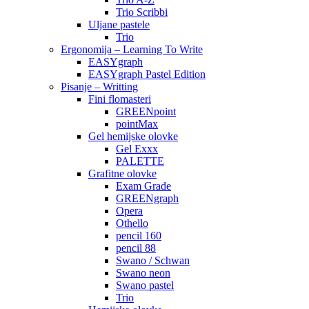
Trio Scribbi
Uljane pastele
Trio
Ergonomija – Learning To Write
EASYgraph
EASYgraph Pastel Edition
Pisanje – Writting
Fini flomasteri
GREENpoint
pointMax
Gel hemijske olovke
Gel Exxx
PALETTE
Grafitne olovke
Exam Grade
GREENgraph
Opera
Othello
pencil 160
pencil 88
Swano / Schwan
Swano neon
Swano pastel
Trio