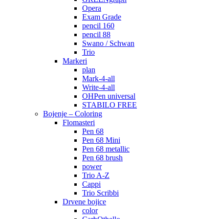
Opera
Exam Grade
pencil 160
pencil 88
Swano / Schwan
Trio
Markeri
plan
Mark-4-all
Write-4-all
OHPen universal
STABILO FREE
Bojenje – Coloring
Flomasteri
Pen 68
Pen 68 Mini
Pen 68 metallic
Pen 68 brush
power
Trio A-Z
Cappi
Trio Scribbi
Drvene bojice
color