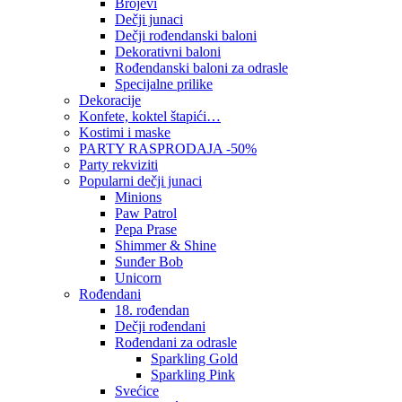
Brojevi
Dečji junaci
Dečji rođendanski baloni
Dekorativni baloni
Rođendanski baloni za odrasle
Specijalne prilike
Dekoracije
Konfete, koktel štapići…
Kostimi i maske
PARTY RASPRODAJA -50%
Party rekviziti
Popularni dečji junaci
Minions
Paw Patrol
Pepa Prase
Shimmer & Shine
Sunđer Bob
Unicorn
Rođendani
18. rođendan
Dečji rođendani
Rođendani za odrasle
Sparkling Gold
Sparkling Pink
Svećice