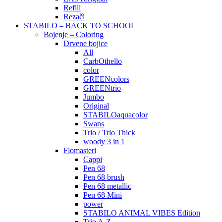
Refili
Rezači
STABILO – BACK TO SCHOOL
Bojenje – Coloring
Drvene bojice
All
CarbOthello
color
GREENcolors
GREENtrio
Jumbo
Original
STABILOaquacolor
Swans
Trio / Trio Thick
woody 3 in 1
Flomasteri
Cappi
Pen 68
Pen 68 brush
Pen 68 metallic
Pen 68 Mini
power
STABILO ANIMAL VIBES Edition
Trio A-Z