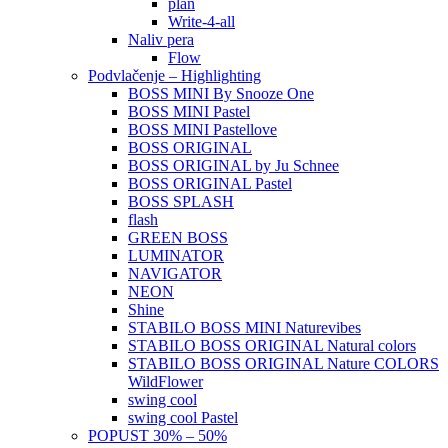
plan
Write-4-all
Naliv pera
Flow
Podvlačenje – Highlighting
BOSS MINI By Snooze One
BOSS MINI Pastel
BOSS MINI Pastellove
BOSS ORIGINAL
BOSS ORIGINAL by Ju Schnee
BOSS ORIGINAL Pastel
BOSS SPLASH
flash
GREEN BOSS
LUMINATOR
NAVIGATOR
NEON
Shine
STABILO BOSS MINI Naturevibes
STABILO BOSS ORIGINAL Natural colors
STABILO BOSS ORIGINAL Nature COLORS
WildFlower
swing cool
swing cool Pastel
POPUST 30% – 50%