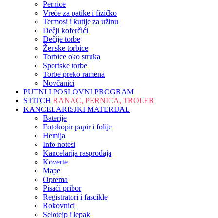
Pernice
Vreće za patike i fizičko
Termosi i kutije za užinu
Dečji koferčići
Dečije torbe
Ženske torbice
Torbice oko struka
Sportske torbe
Torbe preko ramena
Novčanici
PUTNI I POSLOVNI PROGRAM
STITCH
RANAC, PERNICA, TROLER
KANCELARISJKI MATERIJAL
Baterije
Fotokopir papir i folije
Hemija
Info notesi
Kancelarija rasprodaja
Koverte
Mape
Oprema
Pisaći pribor
Registratori i fascikle
Rokovnici
Selotejp i lepak