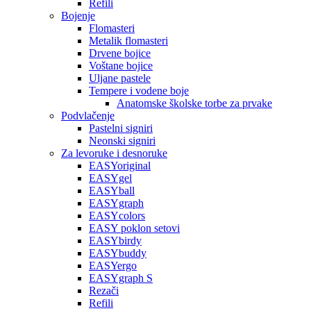
Refili
Bojenje
Flomasteri
Metalik flomasteri
Drvene bojice
Voštane bojice
Uljane pastele
Tempere i vodene boje
Anatomske školske torbe za prvake
Podvlačenje
Pastelni signiri
Neonski signiri
Za levoruke i desnoruke
EASYoriginal
EASYgel
EASYball
EASYgraph
EASYcolors
EASY poklon setovi
EASYbirdy
EASYbuddy
EASYergo
EASYgraph S
Rezači
Refili