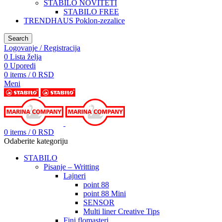
STABILO NOVITETI
STABILO FREE
TRENDHAUS Poklon-zezalice
Search
Logovanje / Registracija
0
Lista želja
0
Uporedi
0
items
/
0
RSD
Meni
0
items
/
0
RSD
Odaberite kategoriju
STABILO
Pisanje – Writting
Lajneri
point 88
point 88 Mini
SENSOR
Multi liner Creative Tips
Fini flomasteri