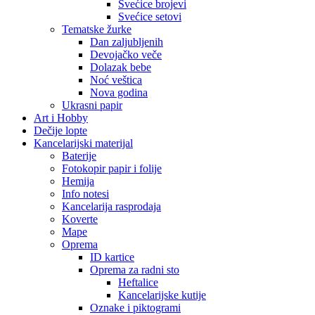
Svećice brojevi
Svećice setovi
Tematske žurke
Dan zaljubljenih
Devojačko veče
Dolazak bebe
Noć veštica
Nova godina
Ukrasni papir
Art i Hobby
Dečije lopte
Kancelarijski materijal
Baterije
Fotokopir papir i folije
Hemija
Info notesi
Kancelarija rasprodaja
Koverte
Mape
Oprema
ID kartice
Oprema za radni sto
Heftalice
Kancelarijske kutije
Oznake i piktogrami