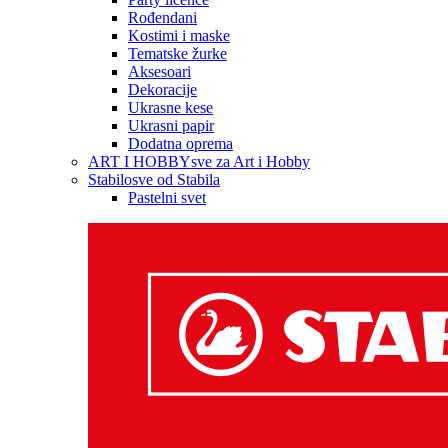
Rođendani
Kostimi i maske
Tematske žurke
Aksesoari
Dekoracije
Ukrasne kese
Ukrasni papir
Dodatna oprema
ART I HOBBY
sve za Art i Hobby
Stabilo
sve od Stabila
Pastelni svet