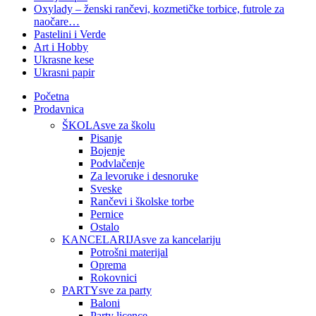
Oxylady – ženski rančevi, kozmetičke torbice, futrole za
naočare…
Pastelini i Verde
Art i Hobby
Ukrasne kese
Ukrasni papir
Početna
Prodavnica
ŠKOLA
sve za školu
Pisanje
Bojenje
Podvlačenje
Za levoruke i desnoruke
Sveske
Rančevi i školske torbe
Pernice
Ostalo
KANCELARIJA
sve za kancelariju
Potrošni materijal
Oprema
Rokovnici
PARTY
sve za party
Baloni
Party licence