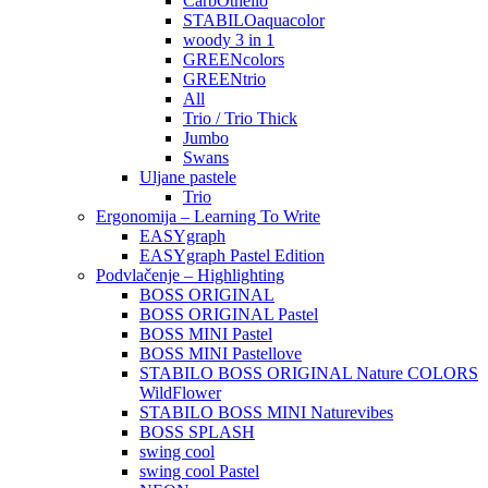
CarbOthello
STABILOaquacolor
woody 3 in 1
GREENcolors
GREENtrio
All
Trio / Trio Thick
Jumbo
Swans
Uljane pastele
Trio
Ergonomija – Learning To Write
EASYgraph
EASYgraph Pastel Edition
Podvlačenje – Highlighting
BOSS ORIGINAL
BOSS ORIGINAL Pastel
BOSS MINI Pastel
BOSS MINI Pastellove
STABILO BOSS ORIGINAL Nature COLORS
WildFlower
STABILO BOSS MINI Naturevibes
BOSS SPLASH
swing cool
swing cool Pastel