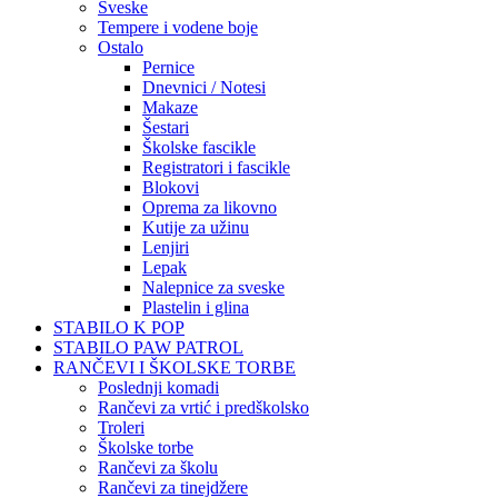
Sveske
Tempere i vodene boje
Ostalo
Pernice
Dnevnici / Notesi
Makaze
Šestari
Školske fascikle
Registratori i fascikle
Blokovi
Oprema za likovno
Kutije za užinu
Lenjiri
Lepak
Nalepnice za sveske
Plastelin i glina
STABILO K POP
STABILO PAW PATROL
RANČEVI I ŠKOLSKE TORBE
Poslednji komadi
Rančevi za vrtić i predškolsko
Troleri
Školske torbe
Rančevi za školu
Rančevi za tinejdžere