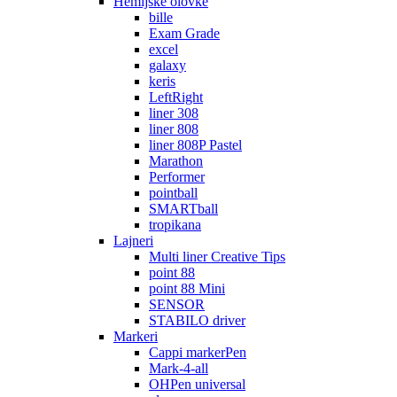
Hemijske olovke
bille
Exam Grade
excel
galaxy
keris
LeftRight
liner 308
liner 808
liner 808P Pastel
Marathon
Performer
pointball
SMARTball
tropikana
Lajneri
Multi liner Creative Tips
point 88
point 88 Mini
SENSOR
STABILO driver
Markeri
Cappi markerPen
Mark-4-all
OHPen universal