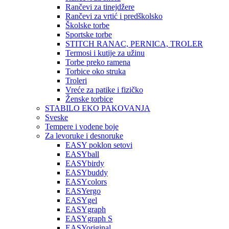
Rančevi za tinejdžere
Rančevi za vrtić i predškolsko
Školske torbe
Sportske torbe
STITCH RANAC, PERNICA, TROLER
Termosi i kutije za užinu
Torbe preko ramena
Torbice oko struka
Troleri
Vreće za patike i fizičko
Ženske torbice
STABILO EKO PAKOVANJA
Sveske
Tempere i vodene boje
Za levoruke i desnoruke
EASY poklon setovi
EASYball
EASYbirdy
EASYbuddy
EASYcolors
EASYergo
EASYgel
EASYgraph
EASYgraph S
EASYoriginal