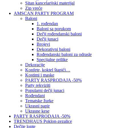
Sitan kancelarijski materijal
Zip vreće
AMSCAN PARTY PROGRAM
Baloni
1. rođendan
Baloni sa porukom
Dečji rođendanski baloni
Dečji junaci
Brojevi
Dekorativni baloni
Rođendanski baloni za odrasle
Specijalne prilike
Dekoracije
Konfete, koktel štapići…
Kostimi i maske
PARTY RASPRODAJA -50%
Party rekviziti
Popularni dečji junaci
Rođendani
Tematske žurke
Ukrasni papir
Ukrasne kese
PARTY RASPRODAJA -50%
TRENDHAUS Poklon-zezalice
Dečije lopte