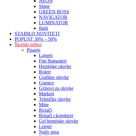
NEON
Shine
GREEN BOSS
NAVIGATOR
LUMINATOR
flash
STABILO NOVITETI
POPUST 30% – 50%
Školski pribor
Pisanje
Lajneri
Fini flomasteri
Hemijske olovke
Roleri
Grafitne olovke
Gumice
Gripovi za olovke
Markeri
Tehničke olovke
Mine
Rezači
Brisači i korektori
Gel hemijske olovke
Lenjiri
Naliv pera