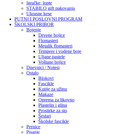
Igračke, lopte
STABILO gift pakovanja
Ukrasne kese
PUTNI I POSLOVNI PROGRAM
ŠKOLSKI PRIBOR
Bojenje
Drvene bojice
Flomasteri
Metalik flomasteri
Tempere i vodene boje
Uljane pastele
Voštane bojice
Dnevnici / Notesi
Ostalo
Blokovi
Fascikle
Kutije za užinu
Makaze
Oprema za likovno
Plastelin i glina
Prostirke za sto
Šestari
Školske fascikle
Pernice
Pisanje