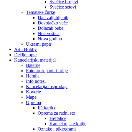
Svećice brojevi
Svećice setovi
Tematske žurke
Dan zaljubljenih
Devojačko veče
Dolazak bebe
Noć veštica
Nova godina
Ukrasni papir
Art i Hobby
Dečije lopte
Kancelarijski materijal
Baterije
Fotokopir papir i folije
Hemija
Info notesi
Kancelarija rasprodaja
Koverte
Mape
Oprema
ID kartice
Oprema za radni sto
Heftalice
Kancelarijske kutije
Oznake i piktogrami