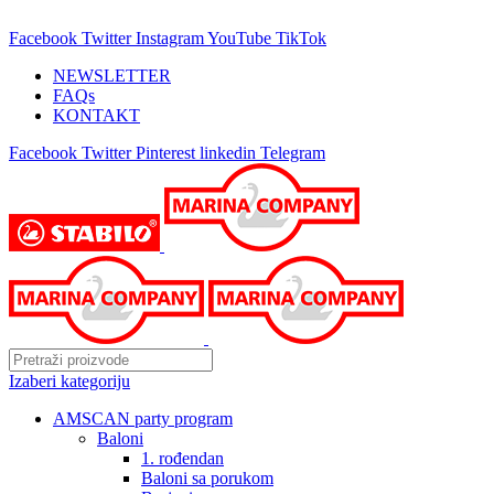
25 GODINA SA VAMA!
Facebook
Twitter
Instagram
YouTube
TikTok
NEWSLETTER
FAQs
KONTAKT
Facebook
Twitter
Pinterest
linkedin
Telegram
Izaberi kategoriju
AMSCAN party program
Baloni
1. rođendan
Baloni sa porukom