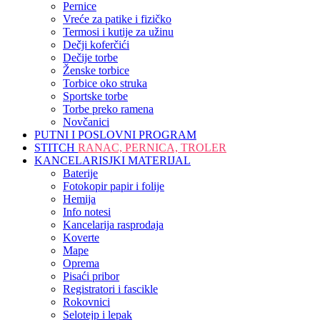
Pernice
Vreće za patike i fizičko
Termosi i kutije za užinu
Dečji koferčići
Dečije torbe
Ženske torbice
Torbice oko struka
Sportske torbe
Torbe preko ramena
Novčanici
PUTNI I POSLOVNI PROGRAM
STITCH
RANAC, PERNICA, TROLER
KANCELARISJKI MATERIJAL
Baterije
Fotokopir papir i folije
Hemija
Info notesi
Kancelarija rasprodaja
Koverte
Mape
Oprema
Pisaći pribor
Registratori i fascikle
Rokovnici
Selotejp i lepak