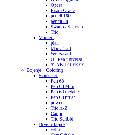
Opera
Exam Grade
pencil 160
pencil 88
Swano / Schwan
Trio
Markeri
plan
Mark-4-all
Write-4-all
OHPen universal
STABILO FREE
Bojenje – Coloring
Flomasteri
Pen 68
Pen 68 Mini
Pen 68 metallic
Pen 68 brush
power
Trio A-Z
Cappi
Trio Scribbi
Drvene bojice
color