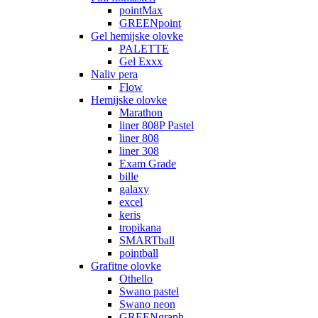
pointMax
GREENpoint
Gel hemijske olovke
PALETTE
Gel Exxx
Naliv pera
Flow
Hemijske olovke
Marathon
liner 808P Pastel
liner 808
liner 308
Exam Grade
bille
galaxy
excel
keris
tropikana
SMARTball
pointball
Grafitne olovke
Othello
Swano pastel
Swano neon
GREENgraph