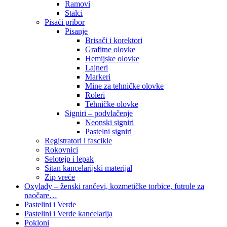
Ramovi
Stalci
Pisaći pribor
Pisanje
Brisači i korektori
Grafitne olovke
Hemijske olovke
Lajneri
Markeri
Mine za tehničke olovke
Roleri
Tehničke olovke
Signiri – podvlačenje
Neonski signiri
Pastelni signiri
Registratori i fascikle
Rokovnici
Selotejp i lepak
Sitan kancelarijski materijal
Zip vreće
Oxylady – ženski rančevi, kozmetičke torbice, futrole za
naočare…
Pastelini i Verde
Pastelini i Verde kancelarija
Pokloni