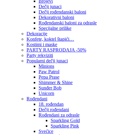
Brojevi
Dečji junaci
Dečji rođendanski baloni
Dekorativni baloni
Rođendanski baloni za odrasle
Specijalne prilike
Dekoracije
Konfete, koktel štapići…
Kostimi i maske
PARTY RASPRODAJA -50%
Party rekviziti
Popularni dečji junaci
Minions
Paw Patrol
Pepa Prase
Shimmer & Shine
Sunđer Bob
Unicorn
Rođendani
18. rođendan
Dečji rođendani
Rođendani za odrasle
Sparkling Gold
Sparkling Pink
Svećice