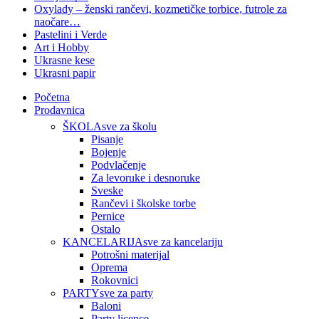
Oxylady – ženski rančevi, kozmetičke torbice, futrole za
naočare…
Pastelini i Verde
Art i Hobby
Ukrasne kese
Ukrasni papir
Početna
Prodavnica
ŠKOLA
sve za školu
Pisanje
Bojenje
Podvlačenje
Za levoruke i desnoruke
Sveske
Rančevi i školske torbe
Pernice
Ostalo
KANCELARIJA
sve za kancelariju
Potrošni materijal
Oprema
Rokovnici
PARTY
sve za party
Baloni
Party licence