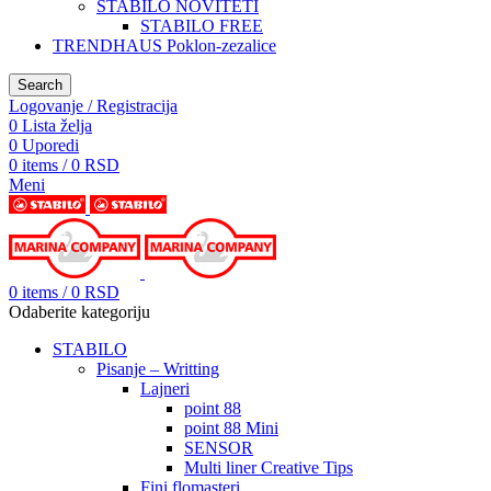
STABILO NOVITETI
STABILO FREE
TRENDHAUS Poklon-zezalice
Search
Logovanje / Registracija
0
Lista želja
0
Uporedi
0
items
/
0
RSD
Meni
0
items
/
0
RSD
Odaberite kategoriju
STABILO
Pisanje – Writting
Lajneri
point 88
point 88 Mini
SENSOR
Multi liner Creative Tips
Fini flomasteri