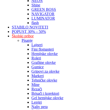
NEON
Shine
GREEN BOSS
NAVIGATOR
LUMINATOR
flash
STABILO NOVITETI
POPUST 30% – 50%
Školski pribor
Pisanje
Lajneri
Fini flomasteri
Hemijske olovke
Roleri
Grafitne olovke
Gumice
Gripovi za olovke
Markeri
Tehničke olovke
Mine
Rezači
Brisači i korektori
Gel hemijske olovke
Lenjiri
Naliv pera