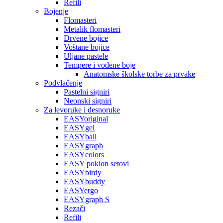
Refili
Bojenje
Flomasteri
Metalik flomasteri
Drvene bojice
Voštane bojice
Uljane pastele
Tempere i vodene boje
Anatomske školske torbe za prvake
Podvlačenje
Pastelni signiri
Neonski signiri
Za levoruke i desnoruke
EASYoriginal
EASYgel
EASYball
EASYgraph
EASYcolors
EASY poklon setovi
EASYbirdy
EASYbuddy
EASYergo
EASYgraph S
Rezači
Refili