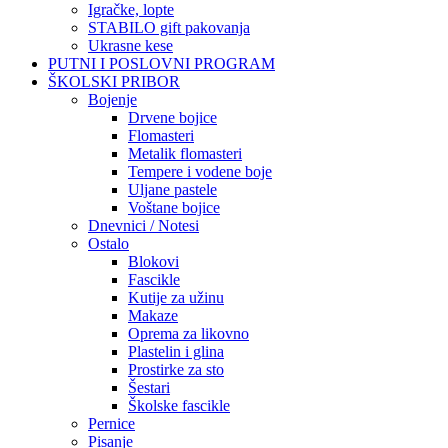
Igračke, lopte
STABILO gift pakovanja
Ukrasne kese
PUTNI I POSLOVNI PROGRAM
ŠKOLSKI PRIBOR
Bojenje
Drvene bojice
Flomasteri
Metalik flomasteri
Tempere i vodene boje
Uljane pastele
Voštane bojice
Dnevnici / Notesi
Ostalo
Blokovi
Fascikle
Kutije za užinu
Makaze
Oprema za likovno
Plastelin i glina
Prostirke za sto
Šestari
Školske fascikle
Pernice
Pisanje