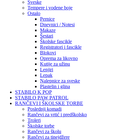
Sveske
Tempere i vodene boje
Ostalo
Pernice
Dnevnici / Notesi
Makaze
Šestari
Školske fascikle
Registratori i fascikle
Blokovi
Oprema za likovno
Kutije za užinu
Lenjiri
Lepak
Nalepnice za sveske
Plastelin i glina
STABILO K POP
STABILO PAW PATROL
RANČEVI I ŠKOLSKE TORBE
Poslednji komadi
Rančevi za vrtić i predškolsko
Troleri
Školske torbe
Rančevi za školu
Rančevi za tinejdžere