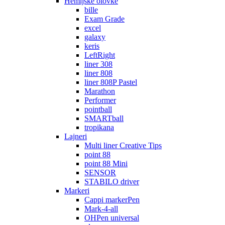
Hemijske olovke
bille
Exam Grade
excel
galaxy
keris
LeftRight
liner 308
liner 808
liner 808P Pastel
Marathon
Performer
pointball
SMARTball
tropikana
Lajneri
Multi liner Creative Tips
point 88
point 88 Mini
SENSOR
STABILO driver
Markeri
Cappi markerPen
Mark-4-all
OHPen universal