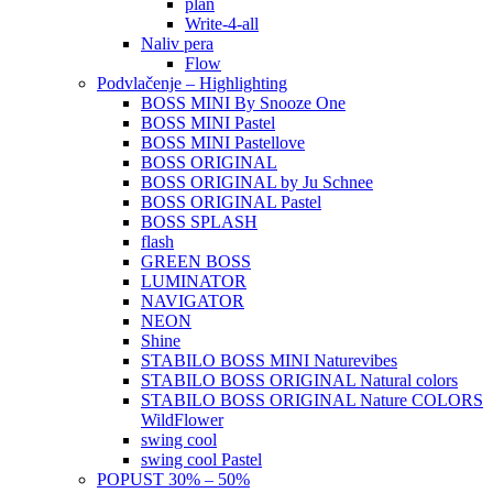
plan
Write-4-all
Naliv pera
Flow
Podvlačenje – Highlighting
BOSS MINI By Snooze One
BOSS MINI Pastel
BOSS MINI Pastellove
BOSS ORIGINAL
BOSS ORIGINAL by Ju Schnee
BOSS ORIGINAL Pastel
BOSS SPLASH
flash
GREEN BOSS
LUMINATOR
NAVIGATOR
NEON
Shine
STABILO BOSS MINI Naturevibes
STABILO BOSS ORIGINAL Natural colors
STABILO BOSS ORIGINAL Nature COLORS
WildFlower
swing cool
swing cool Pastel
POPUST 30% – 50%