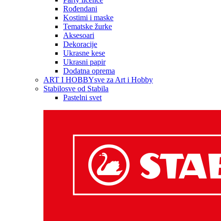
Rođendani
Kostimi i maske
Tematske žurke
Aksesoari
Dekoracije
Ukrasne kese
Ukrasni papir
Dodatna oprema
ART I HOBBY
sve za Art i Hobby
Stabilo
sve od Stabila
Pastelni svet