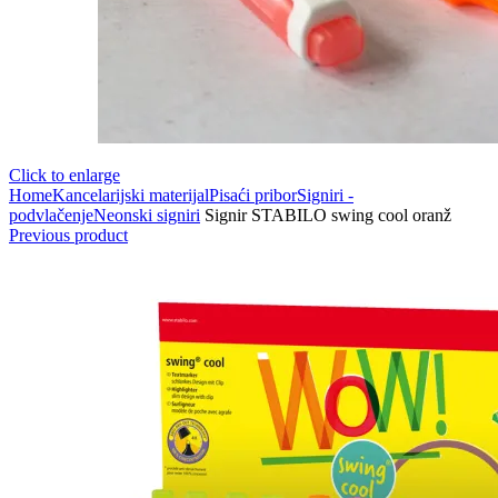
Click to enlarge
Home
Kancelarijski materijal
Pisaći pribor
Signiri -
podvlačenje
Neonski signiri
Signir STABILO swing cool oranž
Previous product