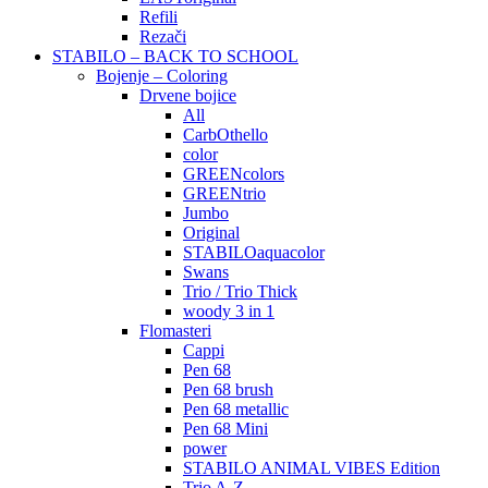
Refili
Rezači
STABILO – BACK TO SCHOOL
Bojenje – Coloring
Drvene bojice
All
CarbOthello
color
GREENcolors
GREENtrio
Jumbo
Original
STABILOaquacolor
Swans
Trio / Trio Thick
woody 3 in 1
Flomasteri
Cappi
Pen 68
Pen 68 brush
Pen 68 metallic
Pen 68 Mini
power
STABILO ANIMAL VIBES Edition
Trio A-Z