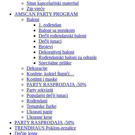
Sitan kancelarijski materijal
Zip vreće
AMSCAN PARTY PROGRAM
Baloni
1. rođendan
Baloni sa porukom
Dečji rođendanski baloni
Dečji junaci
Brojevi
Dekorativni baloni
Rođendanski baloni za odrasle
Specijalne prilike
Dekoracije
Konfete, koktel štapići…
Kostimi i maske
PARTY RASPRODAJA -50%
Party rekviziti
Popularni dečji junaci
Rođendani
Tematske žurke
Ukrasni papir
Ukrasne kese
PARTY RASPRODAJA -50%
TRENDHAUS Poklon-zezalice
Dečije lopte