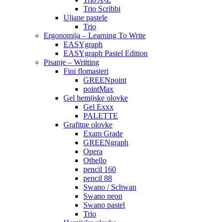
Trio Scribbi
Uljane pastele
Trio
Ergonomija – Learning To Write
EASYgraph
EASYgraph Pastel Edition
Pisanje – Writting
Fini flomasteri
GREENpoint
pointMax
Gel hemijske olovke
Gel Exxx
PALETTE
Grafitne olovke
Exam Grade
GREENgraph
Opera
Othello
pencil 160
pencil 88
Swano / Schwan
Swano neon
Swano pastel
Trio