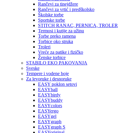
Rančevi za tinejdžere
Rančevi za vrtić i predškolsko
Školske torbe
Sportske torbe
STITCH RANAC, PERNICA, TROLER
Termosi i kutije za užinu
Torbe preko ramena
Torbice oko struka
Troleri
Vreće za patike i fizičko
Ženske torbice
STABILO EKO PAKOVANJA
Sveske
Tempere i vodene boje
Za levoruke i desnoruke
EASY poklon setovi
EASYball
EASYbirdy
EASYbuddy
EASYcolors
EASYergo
EASYgel
EASYgraph
EASYgraph S
EASYoriginal