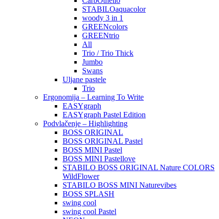
CarbOthello
STABILOaquacolor
woody 3 in 1
GREENcolors
GREENtrio
All
Trio / Trio Thick
Jumbo
Swans
Uljane pastele
Trio
Ergonomija – Learning To Write
EASYgraph
EASYgraph Pastel Edition
Podvlačenje – Highlighting
BOSS ORIGINAL
BOSS ORIGINAL Pastel
BOSS MINI Pastel
BOSS MINI Pastellove
STABILO BOSS ORIGINAL Nature COLORS
WildFlower
STABILO BOSS MINI Naturevibes
BOSS SPLASH
swing cool
swing cool Pastel