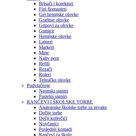
Brisači i korektori
Fini flomasteri
Gel hemijske olovke
Grafitne olovke
Gripovi za olovke
Gumice
Hemijske olovke
Lajneri
Markeri
Mine
Naliv pera
Refili
Rezači
Roleri
Tehničke olovke
Podvlačenje
Neonski signiri
Pastelni signiri
RANČEVI I ŠKOLSKE TORBE
Anatomske školske torbe za prvake
Dečije torbe
Dečji koferčići
Novčanici
Poslednji komadi
Rančevi za školu