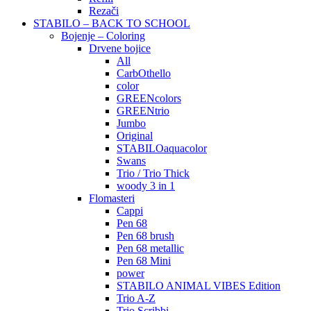
Rezači
STABILO – BACK TO SCHOOL
Bojenje – Coloring
Drvene bojice
All
CarbOthello
color
GREENcolors
GREENtrio
Jumbo
Original
STABILOaquacolor
Swans
Trio / Trio Thick
woody 3 in 1
Flomasteri
Cappi
Pen 68
Pen 68 brush
Pen 68 metallic
Pen 68 Mini
power
STABILO ANIMAL VIBES Edition
Trio A-Z
Trio Scribbi