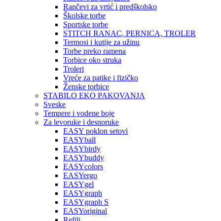
Rančevi za vrtić i predškolsko
Školske torbe
Sportske torbe
STITCH RANAC, PERNICA, TROLER
Termosi i kutije za užinu
Torbe preko ramena
Torbice oko struka
Troleri
Vreće za patike i fizičko
Ženske torbice
STABILO EKO PAKOVANJA
Sveske
Tempere i vodene boje
Za levoruke i desnoruke
EASY poklon setovi
EASYball
EASYbirdy
EASYbuddy
EASYcolors
EASYergo
EASYgel
EASYgraph
EASYgraph S
EASYoriginal
Refili