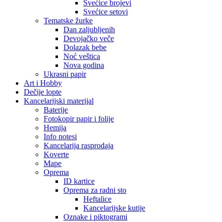
Svećice brojevi
Svećice setovi
Tematske žurke
Dan zaljubljenih
Devojačko veče
Dolazak bebe
Noć veštica
Nova godina
Ukrasni papir
Art i Hobby
Dečije lopte
Kancelarijski materijal
Baterije
Fotokopir papir i folije
Hemija
Info notesi
Kancelarija rasprodaja
Koverte
Mape
Oprema
ID kartice
Oprema za radni sto
Heftalice
Kancelarijske kutije
Oznake i piktogrami