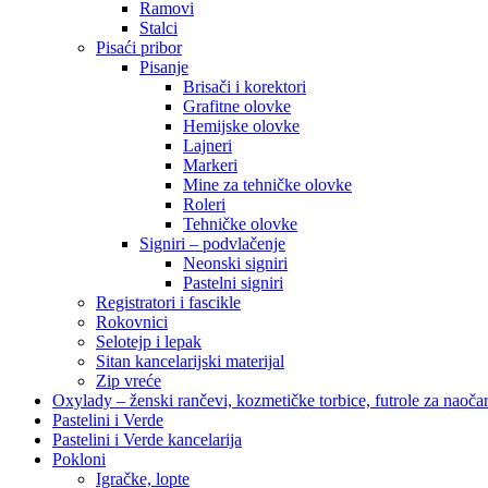
Ramovi
Stalci
Pisaći pribor
Pisanje
Brisači i korektori
Grafitne olovke
Hemijske olovke
Lajneri
Markeri
Mine za tehničke olovke
Roleri
Tehničke olovke
Signiri – podvlačenje
Neonski signiri
Pastelni signiri
Registratori i fascikle
Rokovnici
Selotejp i lepak
Sitan kancelarijski materijal
Zip vreće
Oxylady – ženski rančevi, kozmetičke torbice, futrole za naoč
Pastelini i Verde
Pastelini i Verde kancelarija
Pokloni
Igračke, lopte