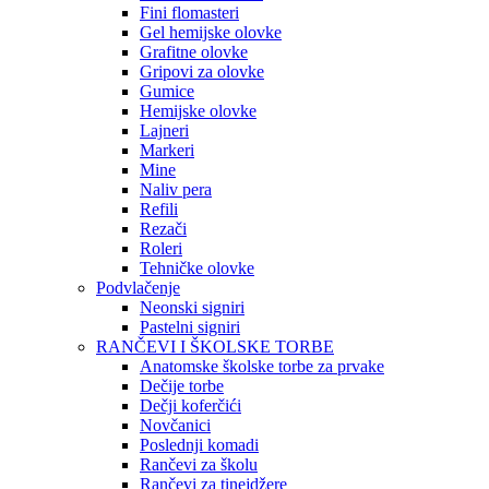
Fini flomasteri
Gel hemijske olovke
Grafitne olovke
Gripovi za olovke
Gumice
Hemijske olovke
Lajneri
Markeri
Mine
Naliv pera
Refili
Rezači
Roleri
Tehničke olovke
Podvlačenje
Neonski signiri
Pastelni signiri
RANČEVI I ŠKOLSKE TORBE
Anatomske školske torbe za prvake
Dečije torbe
Dečji koferčići
Novčanici
Poslednji komadi
Rančevi za školu
Rančevi za tinejdžere