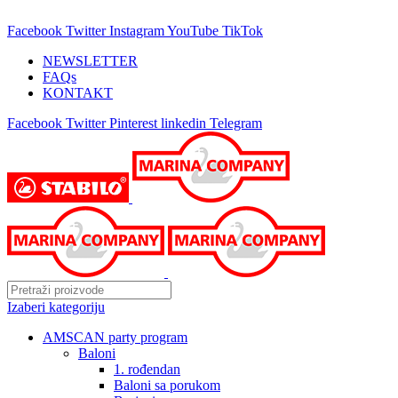
25 GODINA SA VAMA!
Facebook
Twitter
Instagram
YouTube
TikTok
NEWSLETTER
FAQs
KONTAKT
Facebook
Twitter
Pinterest
linkedin
Telegram
Izaberi kategoriju
AMSCAN party program
Baloni
1. rođendan
Baloni sa porukom