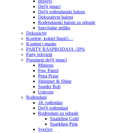
Brojevi
Dečji junaci
Dečji rođendanski baloni
Dekorativni baloni
Rođendanski baloni za odrasle
Specijalne prilike
Dekoracije
Konfete, koktel štapići…
Kostimi i maske
PARTY RASPRODAJA -50%
Party rekviziti
Popularni dečji junaci
Minions
Paw Patrol
Pepa Prase
Shimmer & Shine
Sunđer Bob
Unicorn
Rođendani
18. rođendan
Dečji rođendani
Rođendani za odrasle
Sparkling Gold
Sparkling Pink
Svećice