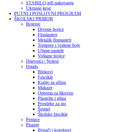
STABILO gift pakovanja
Ukrasne kese
PUTNI I POSLOVNI PROGRAM
ŠKOLSKI PRIBOR
Bojenje
Drvene bojice
Flomasteri
Metalik flomasteri
Tempere i vodene boje
Uljane pastele
Voštane bojice
Dnevnici / Notesi
Ostalo
Blokovi
Fascikle
Kutije za užinu
Makaze
Oprema za likovno
Plastelin i glina
Prostirke za sto
Šestari
Školske fascikle
Pernice
Pisanje
Brisači i korektori