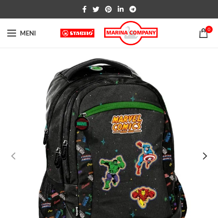
0
MENI