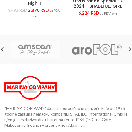
SEVEN ranac Special ED
High II
2024 – SHADEFULL GIRL
2,870
RSD
3,493
RSD
sa PDV-
6,224
RSD
sa PDV-om
om
“MARINA COMPANY” d.o.o. je porodično preduzeće koje od 1996
godine zastupa nemačku kompaniju STABILO International GmbH i
njen je ekskluzivni distributer na teritoriji Srbije, Crne Gore,
Makedonije, Bosne i Hercegovine i Albanije..