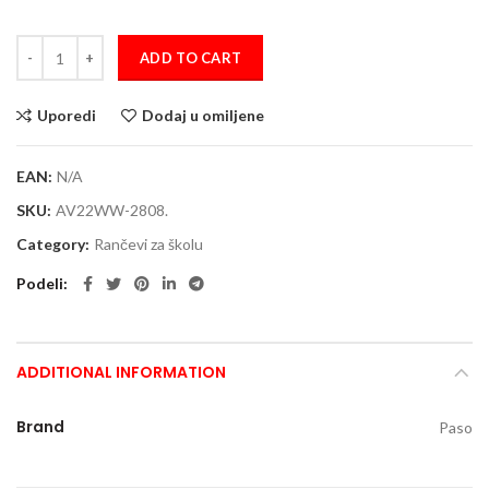
Školski ranac MARVEL (AV22WW-2808) quantity
ADD TO CART
Uporedi
Dodaj u omiljene
EAN:
N/A
SKU:
AV22WW-2808.
Category:
Rančevi za školu
Podeli
ADDITIONAL INFORMATION
Brand
Paso