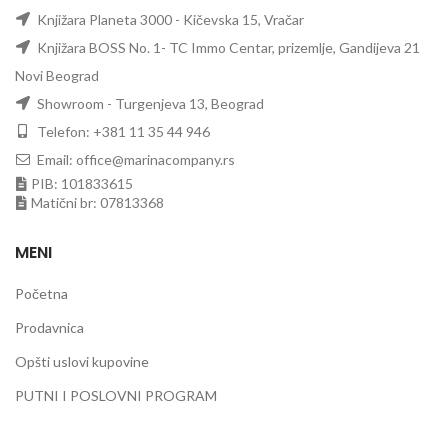
Knjižara Planeta 3000 - Kičevska 15, Vračar
Knjižara BOSS No. 1- TC Immo Centar, prizemlje, Gandijeva 21
Novi Beograd
Showroom - Turgenjeva 13, Beograd
Telefon: +381 11 35 44 946
Email: office@marinacompany.rs
PIB: 101833615
Matični br: 07813368
MENI
Početna
Prodavnica
Opšti uslovi kupovine
PUTNI I POSLOVNI PROGRAM