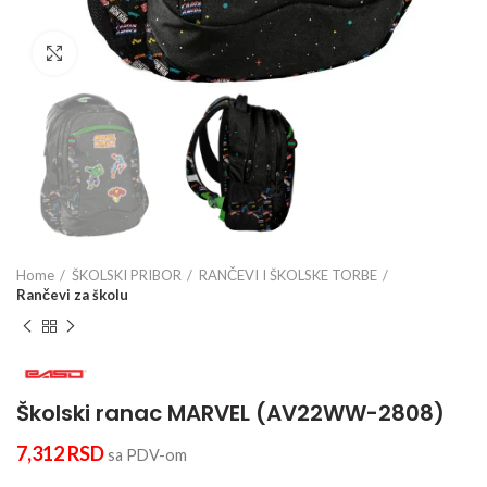
Click to enlarge
Home
ŠKOLSKI PRIBOR
RANČEVI I ŠKOLSKE TORBE
Rančevi za školu
Školski ranac MARVEL (AV22WW-2808)
7,312
RSD
sa PDV-om