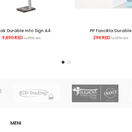
lak Durable Info Sign A4
PP Fascikla Durable
9,890
RSD
294
RSD
sa PDV-om
sa PDV-om
MENI