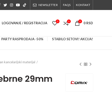
NEWSLETTER
FAQS
KONTAKT
0
0
0
LOGOVANJE / REGISTRACIJA
0
RSD
PARTY RASPRODAJA -50%
STABILO SETOVI! AKCIJA!
tan kancelarijski materijal
srebrne 29mm