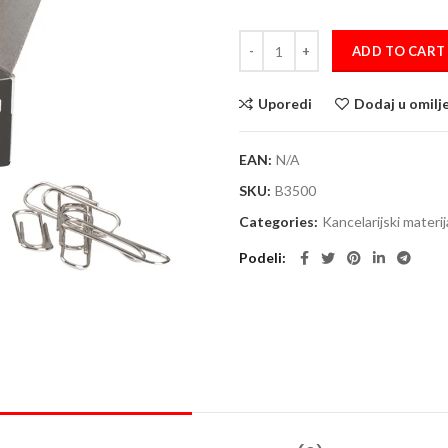
Spajalice srebrne 29mm Comix qu
ADD TO CART
Uporedi
Dodaj u omilj
EAN:
N/A
SKU:
B3500
Categories:
Kancelarijski materij
Podeli