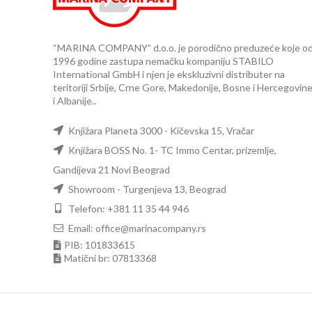
“MARINA COMPANY” d.o.o. je porodično preduzeće koje o
1996 godine zastupa nemačku kompaniju STABILO
International GmbH i njen je ekskluzivni distributer na
teritoriji Srbije, Crne Gore, Makedonije, Bosne i Hercegovin
i Albanije..
Knjižara Planeta 3000 - Kičevska 15, Vračar
Knjižara BOSS No. 1- TC Immo Centar, prizemlje,
Gandijeva 21 Novi Beograd
Showroom - Turgenjeva 13, Beograd
Telefon: +381 11 35 44 946
Email: office@marinacompany.rs
PIB: 101833615
Matični br: 07813368