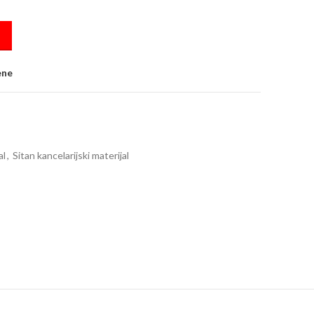
antity
ene
al
,
Sitan kancelarijski materijal