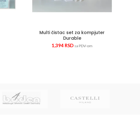
Multi čistac set za kompjuter
Ko
Durable
1,394
RSD
sa PDV-om