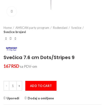
Click to enlarge
Home
AMSCAN party program
Rođendani
Svećice
Svećice brojevi
Svećica 7.6 cm Dots/Stripes 9
167
RSD
sa PDV-om
Svećica 7.6 cm Dots/Stripes 9 quantity
ADD TO CART
Uporedi
Dodaj u omiljene