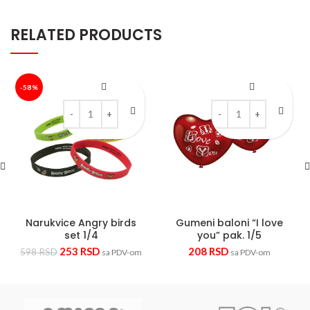
RELATED PRODUCTS
-58%
Narukvice Angry birds set 1/4 quantity
Gumeni baloni "I love y
Narukvice Angry birds
Gumeni baloni “I love
set 1/4
you” pak. 1/5
253
RSD
208
RSD
598
RSD
sa PDV-om
sa PDV-om