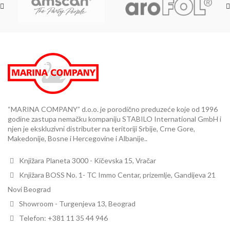
“MARINA COMPANY” d.o.o. je porodično preduzeće koje od 1996
godine zastupa nemačku kompaniju STABILO International GmbH i
njen je ekskluzivni distributer na teritoriji Srbije, Crne Gore,
Makedonije, Bosne i Hercegovine i Albanije..
Knjižara Planeta 3000 - Kičevska 15, Vračar
Knjižara BOSS No. 1- TC Immo Centar, prizemlje, Gandijeva 21
Novi Beograd
Showroom - Turgenjeva 13, Beograd
Telefon: +381 11 35 44 946