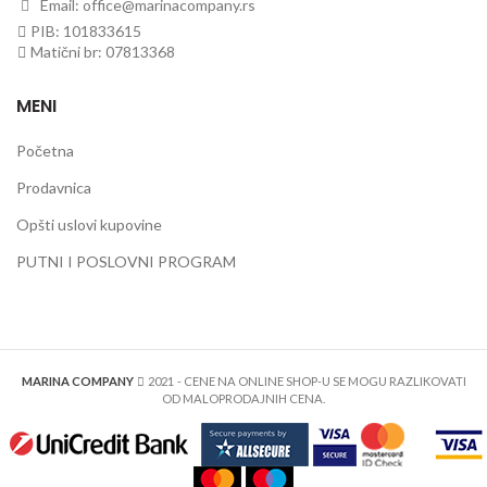
Email: office@marinacompany.rs
PIB: 101833615
Matični br: 07813368
MENI
Početna
Prodavnica
Opšti uslovi kupovine
PUTNI I POSLOVNI PROGRAM
MARINA COMPANY
2021
- CENE NA ONLINE SHOP-U SE MOGU RAZLIKOVATI
OD MALOPRODAJNIH CENA.