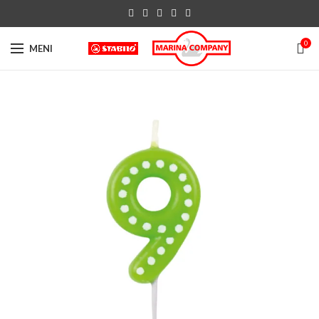
0
MENI