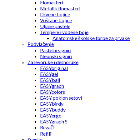
Flomasteri
Metalik flomasteri
Drvene bojice
Voštane bojice
Uljane pastele
Tempere i vodene boje
Anatomske školske torbe za prvake
Podvlačenje
Pastelni signiri
Neonski signiri
Za levoruke i desnoruke
EASYoriginal
EASYgel
EASYball
EASYgraph
EASYcolors
EASY poklon setovi
EASYbirdy
EASYbuddy
EASYergo
EASYgraph S
Rezači
Refili
Sveske