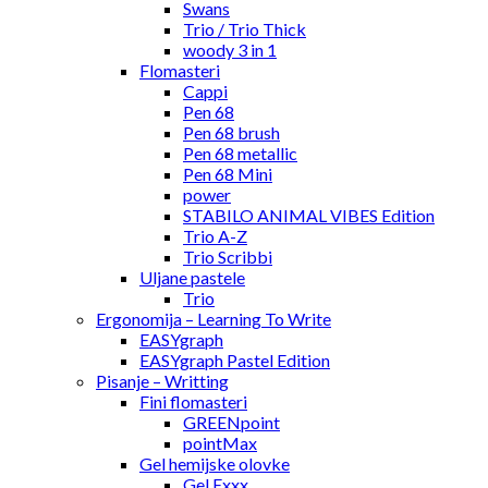
Swans
Trio / Trio Thick
woody 3 in 1
Flomasteri
Cappi
Pen 68
Pen 68 brush
Pen 68 metallic
Pen 68 Mini
power
STABILO ANIMAL VIBES Edition
Trio A-Z
Trio Scribbi
Uljane pastele
Trio
Ergonomija – Learning To Write
EASYgraph
EASYgraph Pastel Edition
Pisanje – Writting
Fini flomasteri
GREENpoint
pointMax
Gel hemijske olovke
Gel Exxx