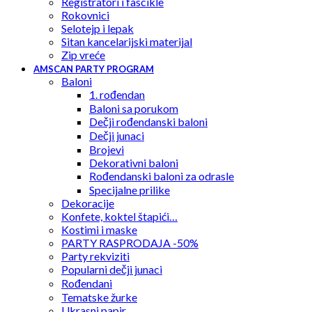
Registratori i fascikle
Rokovnici
Selotejp i lepak
Sitan kancelarijski materijal
Zip vreće
AMSCAN PARTY PROGRAM
Baloni
1. rođendan
Baloni sa porukom
Dečji rođendanski baloni
Dečji junaci
Brojevi
Dekorativni baloni
Rođendanski baloni za odrasle
Specijalne prilike
Dekoracije
Konfete, koktel štapići…
Kostimi i maske
PARTY RASPRODAJA -50%
Party rekviziti
Popularni dečji junaci
Rođendani
Tematske žurke
Ukrasni papir