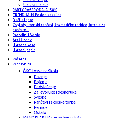
Ukrasne kese
PARTY RASPRODAJA -50%
TRENDHAUS Poklon-zezalice
Dečije lopte
Oxylady – ženski rančevi, kozmetičke torbice, futrole za
naočare…
Pastelini i Verde
Art i Hobby
Ukrasne kese
Ukrasni papir
Početna
Prodavnica
ŠKOLA
sve za školu
Pisanje
Bojenje
Podvlačenje
Za levoruke i desnoruke
Sveske
Rančevi i školske torbe
Pernice
Ostalo
KANCELARIJA
sve za kancelariju