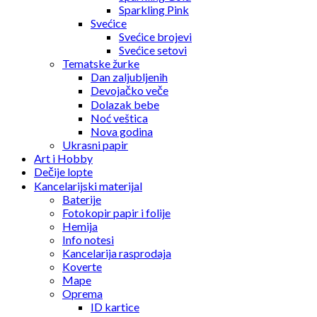
Sparkling Pink
Svećice
Svećice brojevi
Svećice setovi
Tematske žurke
Dan zaljubljenih
Devojačko veče
Dolazak bebe
Noć veštica
Nova godina
Ukrasni papir
Art i Hobby
Dečije lopte
Kancelarijski materijal
Baterije
Fotokopir papir i folije
Hemija
Info notesi
Kancelarija rasprodaja
Koverte
Mape
Oprema
ID kartice