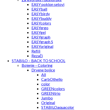
EASY poklon setovi
EASYball
EASYbirdy
EASYbuddy
EASYcolors
EASYergo
EASYgel
EASYgraph
EASYgraph S
EASYoriginal
Refili
Rezači
STABILO – BACK TO SCHOOL
Bojenje – Coloring
Drvene bojice
All
CarbOthello
color
GREENcolors
GREENtrio
Jumbo
Original
STABILOaquacolor