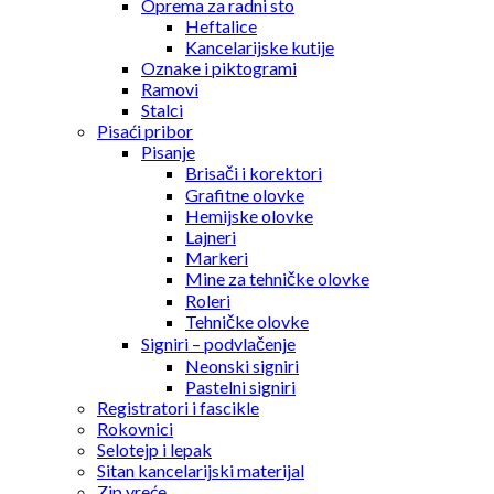
Oprema za radni sto
Heftalice
Kancelarijske kutije
Oznake i piktogrami
Ramovi
Stalci
Pisaći pribor
Pisanje
Brisači i korektori
Grafitne olovke
Hemijske olovke
Lajneri
Markeri
Mine za tehničke olovke
Roleri
Tehničke olovke
Signiri – podvlačenje
Neonski signiri
Pastelni signiri
Registratori i fascikle
Rokovnici
Selotejp i lepak
Sitan kancelarijski materijal
Zip vreće