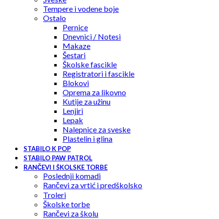
Tempere i vodene boje
Ostalo
Pernice
Dnevnici / Notesi
Makaze
Šestari
Školske fascikle
Registratori i fascikle
Blokovi
Oprema za likovno
Kutije za užinu
Lenjiri
Lepak
Nalepnice za sveske
Plastelin i glina
STABILO K POP
STABILO PAW PATROL
RANČEVI I ŠKOLSKE TORBE
Poslednji komadi
Rančevi za vrtić i predškolsko
Troleri
Školske torbe
Rančevi za školu