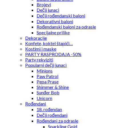
Brojevi
Dečji junaci
Dečji rođendanski baloni
Dekorativni baloni
Rođendanski baloni za odrasle
Specijalne prilike
Dekoracije
Konfete, koktel štapići…
Kostimi i maske
PARTY RASPRODAJA -50%
Party rekviziti
Popularni dečji junaci
Minions
Paw Patrol
Pepa Prase
Shimmer & Shine
Sunđer Bob
Unicorn
Rođendani
18. rođendan
Dečji rođendani
Rođendani za odrasle
Sparkling Gold