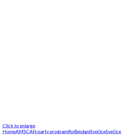
Click to enlarge
Home
AMSCAN party program
Rođendani
Svećice
Svećice