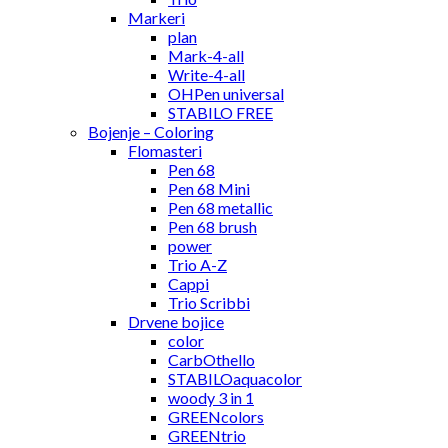
Markeri
plan
Mark-4-all
Write-4-all
OHPen universal
STABILO FREE
Bojenje – Coloring
Flomasteri
Pen 68
Pen 68 Mini
Pen 68 metallic
Pen 68 brush
power
Trio A-Z
Cappi
Trio Scribbi
Drvene bojice
color
CarbOthello
STABILOaquacolor
woody 3 in 1
GREENcolors
GREENtrio