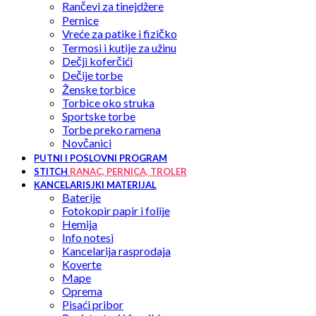
Rančevi za tinejdžere
Pernice
Vreće za patike i fizičko
Termosi i kutije za užinu
Dečji koferčići
Dečije torbe
Ženske torbice
Torbice oko struka
Sportske torbe
Torbe preko ramena
Novčanici
PUTNI I POSLOVNI PROGRAM
STITCH
RANAC, PERNICA, TROLER
KANCELARISJKI MATERIJAL
Baterije
Fotokopir papir i folije
Hemija
Info notesi
Kancelarija rasprodaja
Koverte
Mape
Oprema
Pisaći pribor