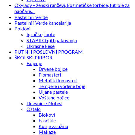
Oxylady – ženski rančevi, kozmetičke torbice, futrole za
naočare…
Pastelini i Verde
Pastelini i Verde kancelarija
Pokloni
Igračke, lopte
STABILO gift pakovanja
Ukrasne kese
PUTNI I POSLOVNI PROGRAM
ŠKOLSKI PRIBOR
Bojenje
Drvene bojice
Flomasteri
Metalik flomasteri
Tempere i vodene boje
Uljane pastele
Voštane bojice
Dnevnici / Notesi
Ostalo
Blokovi
Fascikle
Kutije za užinu
Makaze