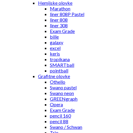
Hemijske olovke
Marathon
liner 808P Pastel
liner 808
liner 308
Exam Grade
bille
galaxy
excel
keris
tropikana
SMARTball
pointball
Grafitne olovke
Othello
Swano pastel
Swano neon
GREENgraph
Opera
Exam Grade
pencil 160
pencil 88
Swano / Schwan
Trio