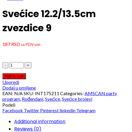
Svećice 12.2/13.5cm
zvezdice 9
187
RSD
sa PDV-om
Svećice
12.2/13.5cm
zvezdice
Add to cart
9
Uporedi
quantity
Dodaj u omiljene
EAN:
N/A
SKU:
INT175211
Categories:
AMSCAN party
program
,
Rođendani
,
Svećice
,
Svećice brojevi
Podeli
Facebook
Twitter
Pinterest
linkedin
Telegram
Additional information
Reviews (0)