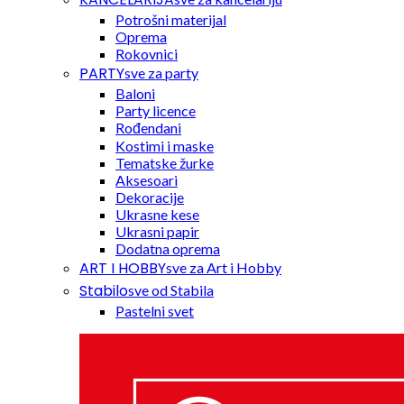
Potrošni materijal
Oprema
Rokovnici
PARTY
sve za party
Baloni
Party licence
Rođendani
Kostimi i maske
Tematske žurke
Aksesoari
Dekoracije
Ukrasne kese
Ukrasni papir
Dodatna oprema
ART I HOBBY
sve za Art i Hobby
Stabilo
sve od Stabila
Pastelni svet