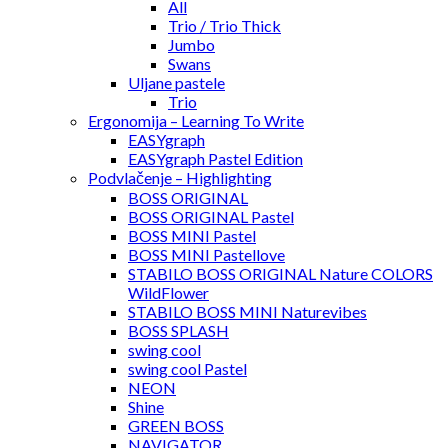
All
Trio / Trio Thick
Jumbo
Swans
Uljane pastele
Trio
Ergonomija – Learning To Write
EASYgraph
EASYgraph Pastel Edition
Podvlačenje – Highlighting
BOSS ORIGINAL
BOSS ORIGINAL Pastel
BOSS MINI Pastel
BOSS MINI Pastellove
STABILO BOSS ORIGINAL Nature COLORS
WildFlower
STABILO BOSS MINI Naturevibes
BOSS SPLASH
swing cool
swing cool Pastel
NEON
Shine
GREEN BOSS
NAVIGATOR