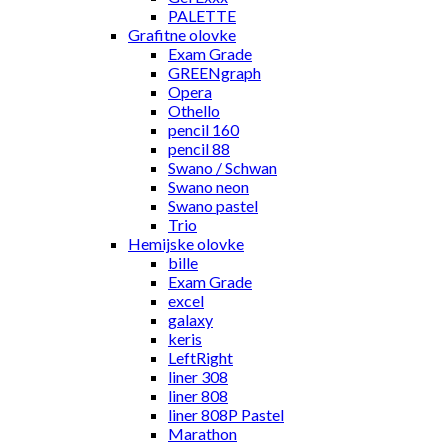
PALETTE
Grafitne olovke
Exam Grade
GREENgraph
Opera
Othello
pencil 160
pencil 88
Swano / Schwan
Swano neon
Swano pastel
Trio
Hemijske olovke
bille
Exam Grade
excel
galaxy
keris
LeftRight
liner 308
liner 808
liner 808P Pastel
Marathon