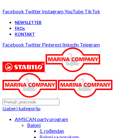
25 GODINA SA VAMA!
Facebook
Twitter
Instagram
YouTube
TikTok
NEWSLETTER
FAQs
KONTAKT
Facebook
Twitter
Pinterest
linkedin
Telegram
Izaberi kategoriju
AMSCAN party program
Baloni
1. rođendan
Baloni sa porukom