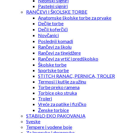
Neonski signiri
Pastelni signiri
RANČEVI I ŠKOLSKE TORBE
Anatomske školske torbe za prvake
Dečije torbe
Dečji koferčići
Novčanici
Poslednji komadi
Rančevi za školu
Rančevi za tinejdžere
Rančevi za vrtić i predškolsko
Školske torbe
Sportske torbe
STITCH RANAC, PERNICA, TROLER
Termosi i kutije za užinu
Torbe preko ramena
Torbice oko struka
Troleri
Vreće za patike i fizičko
Ženske torbice
STABILO EKO PAKOVANJA
Sveske
Tempere i vodene boje
Za levoruke i desnoruke