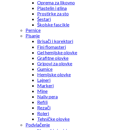
Oprema za likovno
Plastelin i glina
Prostirke za sto
Šestari
Školske fascikle
Pernice
Pisanje
Brisači i korektori
Fini flomasteri
Gel hemijske olovke
Grafitne olovke
Gripovi za olovke
Gumice
Hemijske olovke
Lajneri
Markeri
Mine
Naliv pera
Refili
Rezači
Roleri
Tehničke olovke
Podvlačenje