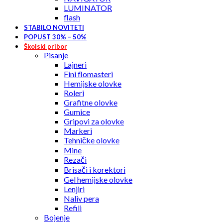
LUMINATOR
flash
STABILO NOVITETI
POPUST 30% – 50%
Školski pribor
Pisanje
Lajneri
Fini flomasteri
Hemijske olovke
Roleri
Grafitne olovke
Gumice
Gripovi za olovke
Markeri
Tehničke olovke
Mine
Rezači
Brisači i korektori
Gel hemijske olovke
Lenjiri
Naliv pera
Refili
Bojenje