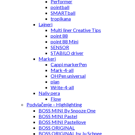
Performer
pointball
SMARTball
tropikana
Lajneri
Multi liner Creative Tips
point 88
point 88 Mini
SENSOR
STABILO driver
Markeri
Cappi markerPen
Mark-4-all
OHPen universal
plan
Write-4-all
Naliv pera
Flow
Podvlačenje – Highlighting
BOSS MINI By Snooze One
BOSS MINI Pastel
BOSS MINI Pastellove
BOSS ORIGINAL
BOSS ORIGINAL by Ju Schnee