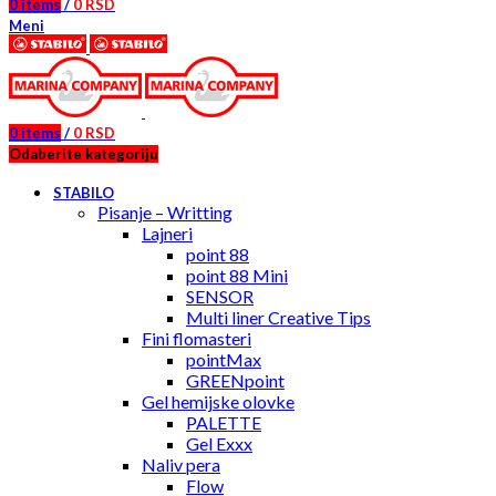
0
items
/
0
RSD
Meni
0
items
/
0
RSD
Odaberite kategoriju
STABILO
Pisanje – Writting
Lajneri
point 88
point 88 Mini
SENSOR
Multi liner Creative Tips
Fini flomasteri
pointMax
GREENpoint
Gel hemijske olovke
PALETTE
Gel Exxx
Naliv pera
Flow