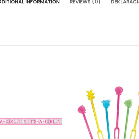
DDITIONAL INFORMATION
REVIEWS (0)
DEKLARACI
5 quantity
Baner folija 6.35m Baby girl quantity
Štapici k