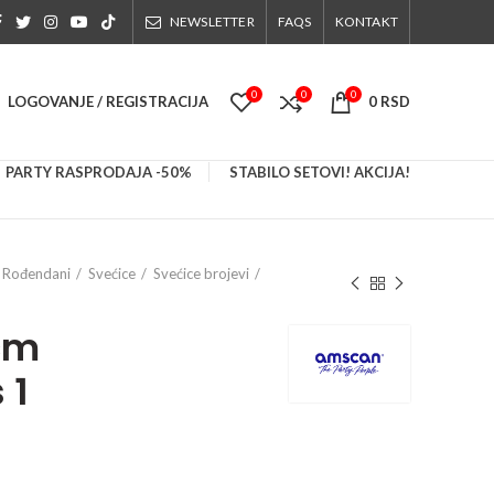
NEWSLETTER
FAQS
KONTAKT
0
0
0
LOGOVANJE / REGISTRACIJA
0
RSD
PARTY RASPRODAJA -50%
STABILO SETOVI! AKCIJA!
Rođendani
Svećice
Svećice brojevi
cm
 1