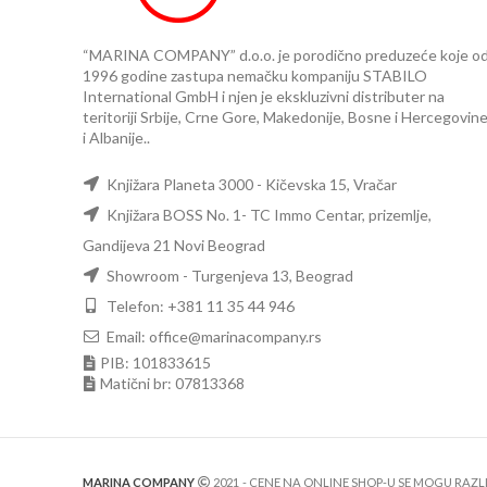
“MARINA COMPANY” d.o.o. je porodično preduzeće koje o
1996 godine zastupa nemačku kompaniju STABILO
International GmbH i njen je ekskluzivni distributer na
teritoriji Srbije, Crne Gore, Makedonije, Bosne i Hercegovin
i Albanije..
Knjižara Planeta 3000 - Kičevska 15, Vračar
Knjižara BOSS No. 1- TC Immo Centar, prizemlje,
Gandijeva 21 Novi Beograd
Showroom - Turgenjeva 13, Beograd
Telefon: +381 11 35 44 946
Email: office@marinacompany.rs
PIB: 101833615
Matični br: 07813368
MARINA COMPANY
2021
- CENE NA ONLINE SHOP-U SE MOGU RAZ