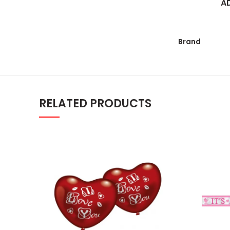
A
Brand
RELATED PRODUCTS
Gumeni baloni "I love you" pak. 1/