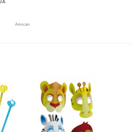
JA
Amscan
USKOR
oktel 1/30 mix quantity
Maske Safari set 1/8 quantity