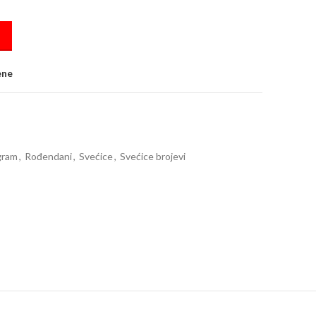
ntity
ene
gram
,
Rođendani
,
Svećice
,
Svećice brojevi