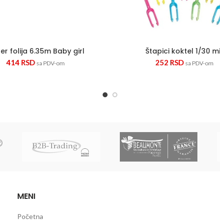
er folija 6.35m Baby girl
Štapici koktel 1/30 m
414
RSD
252
RSD
sa PDV-om
sa PDV-om
MENI
Početna