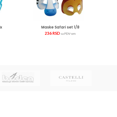
ix
Maske Safari set 1/8
236
RSD
sa PDV-om