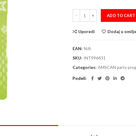
Svećice 7.6cm Dots/Stripes 1 qua
ADD TO CART
Uporedi
Dodaj u omilj
EAN:
N/A
SKU:
INT996431
Categories:
AMSCAN party pro
Podeli