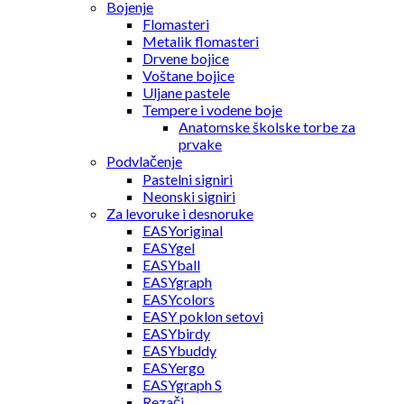
Bojenje
Flomasteri
Metalik flomasteri
Drvene bojice
Voštane bojice
Uljane pastele
Tempere i vodene boje
Anatomske školske torbe za
prvake
Podvlačenje
Pastelni signiri
Neonski signiri
Za levoruke i desnoruke
EASYoriginal
EASYgel
EASYball
EASYgraph
EASYcolors
EASY poklon setovi
EASYbirdy
EASYbuddy
EASYergo
EASYgraph S
Rezači