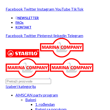
25 GODINA SA VAMA!
Facebook
Twitter
Instagram
YouTube
TikTok
NEWSLETTER
FAQs
KONTAKT
Facebook
Twitter
Pinterest
linkedin
Telegram
Izaberi kategoriju
AMSCAN party program
Baloni
1. rođendan
Baloni sa porukom