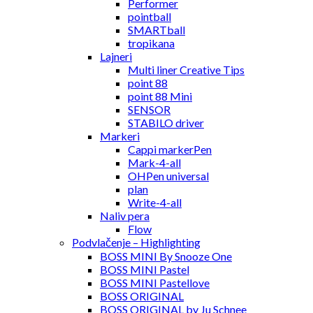
Performer
pointball
SMARTball
tropikana
Lajneri
Multi liner Creative Tips
point 88
point 88 Mini
SENSOR
STABILO driver
Markeri
Cappi markerPen
Mark-4-all
OHPen universal
plan
Write-4-all
Naliv pera
Flow
Podvlačenje – Highlighting
BOSS MINI By Snooze One
BOSS MINI Pastel
BOSS MINI Pastellove
BOSS ORIGINAL
BOSS ORIGINAL by Ju Schnee