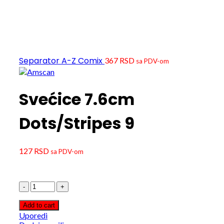
Separator A-Z Comix
367
RSD
sa PDV-om
Svećice 7.6cm
Dots/Stripes 9
127
RSD
sa PDV-om
Svećice
7.6cm
Dots/Stripes
Add to cart
9
Uporedi
quantity