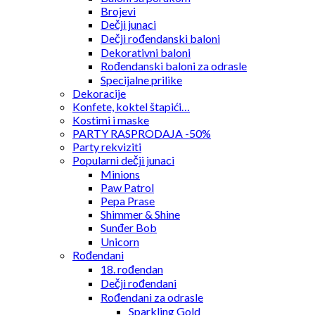
Brojevi
Dečji junaci
Dečji rođendanski baloni
Dekorativni baloni
Rođendanski baloni za odrasle
Specijalne prilike
Dekoracije
Konfete, koktel štapići…
Kostimi i maske
PARTY RASPRODAJA -50%
Party rekviziti
Popularni dečji junaci
Minions
Paw Patrol
Pepa Prase
Shimmer & Shine
Sunđer Bob
Unicorn
Rođendani
18. rođendan
Dečji rođendani
Rođendani za odrasle
Sparkling Gold