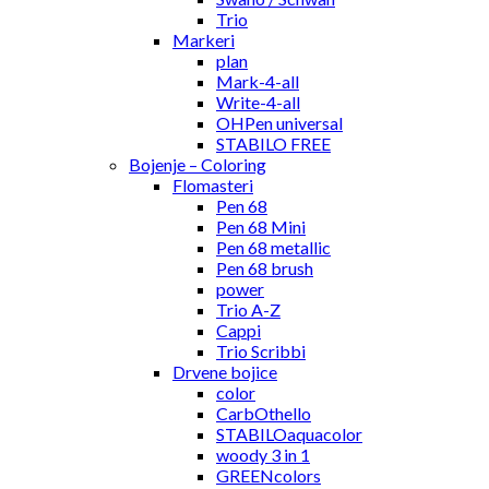
Trio
Markeri
plan
Mark-4-all
Write-4-all
OHPen universal
STABILO FREE
Bojenje – Coloring
Flomasteri
Pen 68
Pen 68 Mini
Pen 68 metallic
Pen 68 brush
power
Trio A-Z
Cappi
Trio Scribbi
Drvene bojice
color
CarbOthello
STABILOaquacolor
woody 3 in 1
GREENcolors