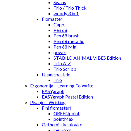
Swans
Trio / Trio Thick
woody 3 in 1
Flomasteri
Cappi
Pen 68
Pen 68 brush
Pen 68 metallic
Pen 68 Mini
power
STABILO ANIMAL VIBES Edition
Trio A-Z
Trio Scribbi
Uljane pastele
Trio
Ergonomija – Learning To Write
EASYgraph
EASYgraph Pastel Edition
Pisanje – Writting
Fini flomasteri
GREENpoint
pointMax
Gel hemijske olovke
Gel Exxx