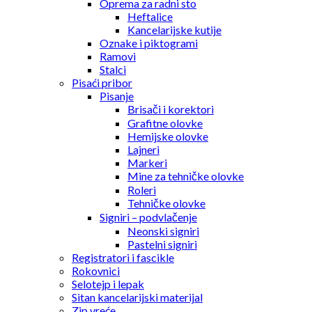
Oprema za radni sto
Heftalice
Kancelarijske kutije
Oznake i piktogrami
Ramovi
Stalci
Pisaći pribor
Pisanje
Brisači i korektori
Grafitne olovke
Hemijske olovke
Lajneri
Markeri
Mine za tehničke olovke
Roleri
Tehničke olovke
Signiri – podvlačenje
Neonski signiri
Pastelni signiri
Registratori i fascikle
Rokovnici
Selotejp i lepak
Sitan kancelarijski materijal
Zip vreće