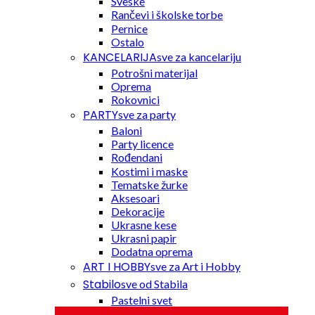
Sveske
Rančevi i školske torbe
Pernice
Ostalo
KANCELARIJA
sve za kancelariju
Potrošni materijal
Oprema
Rokovnici
PARTY
sve za party
Baloni
Party licence
Rođendani
Kostimi i maske
Tematske žurke
Aksesoari
Dekoracije
Ukrasne kese
Ukrasni papir
Dodatna oprema
ART I HOBBY
sve za Art i Hobby
Stabilo
sve od Stabila
Pastelni svet