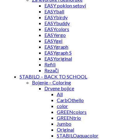
EASY poklon setovi
EASYball
EASYbirdy
EASYbuddy
EASYcolors
EASYergo
EASYgel
EASYgraph
EASYgraph S
EASYoriginal
Refili
Rezači
STABILO – BACK TO SCHOOL
Bojenje – Coloring
Drvene bojice
All
CarbOthello
color
GREENcolors
GREENtrio
Jumbo
Original
STABILOaquacolor