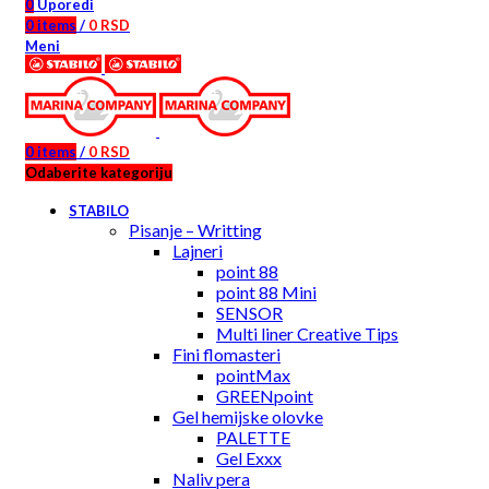
0
Uporedi
0
items
/
0
RSD
Meni
0
items
/
0
RSD
Odaberite kategoriju
STABILO
Pisanje – Writting
Lajneri
point 88
point 88 Mini
SENSOR
Multi liner Creative Tips
Fini flomasteri
pointMax
GREENpoint
Gel hemijske olovke
PALETTE
Gel Exxx
Naliv pera