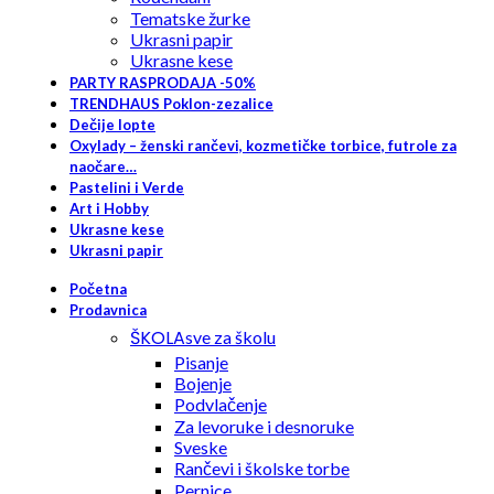
Tematske žurke
Ukrasni papir
Ukrasne kese
PARTY RASPRODAJA -50%
TRENDHAUS Poklon-zezalice
Dečije lopte
Oxylady – ženski rančevi, kozmetičke torbice, futrole za
naočare…
Pastelini i Verde
Art i Hobby
Ukrasne kese
Ukrasni papir
Početna
Prodavnica
ŠKOLA
sve za školu
Pisanje
Bojenje
Podvlačenje
Za levoruke i desnoruke
Sveske
Rančevi i školske torbe
Pernice