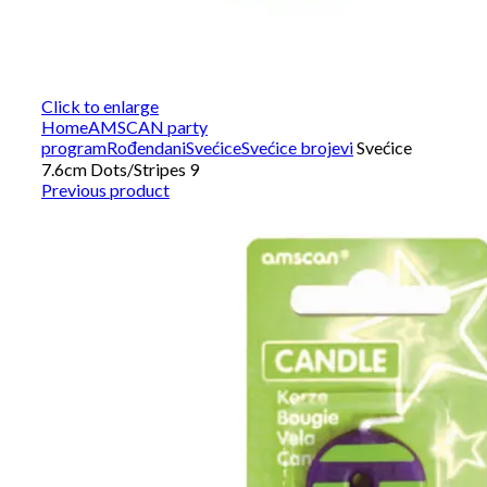
Click to enlarge
Home
AMSCAN party
program
Rođendani
Svećice
Svećice brojevi
Svećice
7.6cm Dots/Stripes 9
Previous product