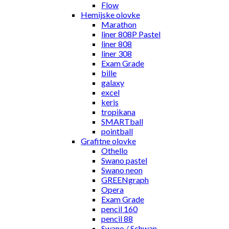
Flow
Hemijske olovke
Marathon
liner 808P Pastel
liner 808
liner 308
Exam Grade
bille
galaxy
excel
keris
tropikana
SMARTball
pointball
Grafitne olovke
Othello
Swano pastel
Swano neon
GREENgraph
Opera
Exam Grade
pencil 160
pencil 88
Swano / Schwan