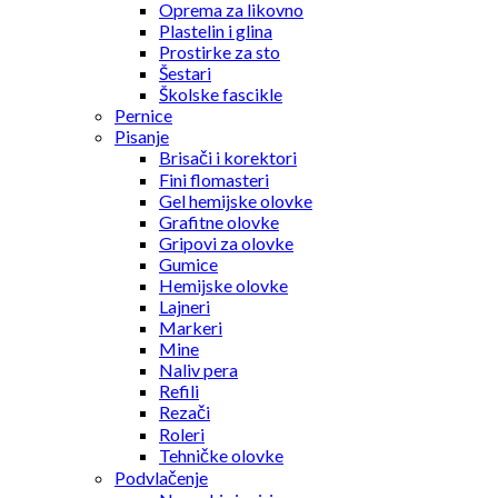
Oprema za likovno
Plastelin i glina
Prostirke za sto
Šestari
Školske fascikle
Pernice
Pisanje
Brisači i korektori
Fini flomasteri
Gel hemijske olovke
Grafitne olovke
Gripovi za olovke
Gumice
Hemijske olovke
Lajneri
Markeri
Mine
Naliv pera
Refili
Rezači
Roleri
Tehničke olovke
Podvlačenje