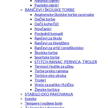
Neonski signiri
Pastelni signiri
RANČEVI I ŠKOLSKE TORBE
Anatomske školske torbe za prvake
Dečije torbe
Dečji koferčići
Novčanici
Poslednji komadi
Rančevi za školu
Rančevi za tinejdžere
Rančevi za vrtić i predškolsko
Školske torbe
Sportske torbe
STITCH RANAC, PERNICA, TROLER
Termosi i kutije za užinu
Torbe preko ramena
Torbice oko struka
Troleri
Vreće za patike i fizičko
Ženske torbice
STABILO EKO PAKOVANJA
Sveske
Tempere i vodene boje
Za levoruke i desnoruke