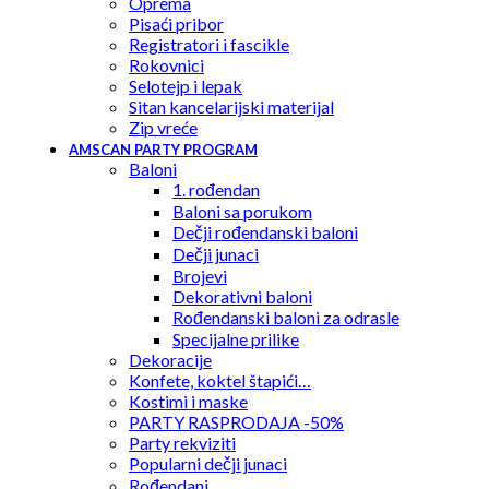
Oprema
Pisaći pribor
Registratori i fascikle
Rokovnici
Selotejp i lepak
Sitan kancelarijski materijal
Zip vreće
AMSCAN PARTY PROGRAM
Baloni
1. rođendan
Baloni sa porukom
Dečji rođendanski baloni
Dečji junaci
Brojevi
Dekorativni baloni
Rođendanski baloni za odrasle
Specijalne prilike
Dekoracije
Konfete, koktel štapići…
Kostimi i maske
PARTY RASPRODAJA -50%
Party rekviziti
Popularni dečji junaci
Rođendani