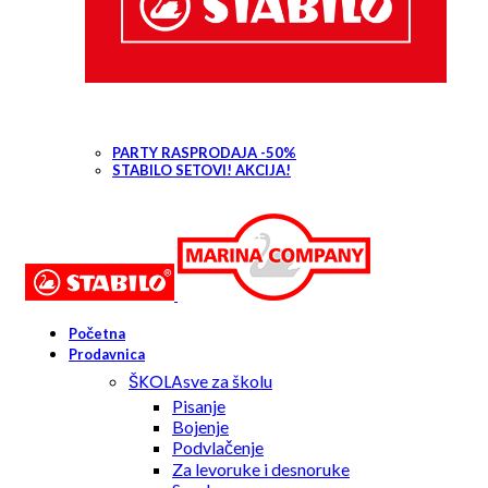
PARTY RASPRODAJA -50%
STABILO SETOVI! AKCIJA!
Početna
Prodavnica
ŠKOLA
sve za školu
Pisanje
Bojenje
Podvlačenje
Za levoruke i desnoruke