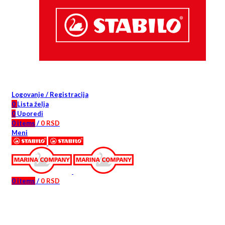
Logovanje / Registracija
0
Lista želja
0
Uporedi
0
items
/
0
RSD
Meni
0
items
/
0
RSD