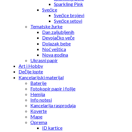
Sparkling Pink
Svećice
Svećice brojevi
Svećice setovi
Tematske žurke
Dan zaljubljenih
Devojačko veče
Dolazak bebe
Noć veštica
Nova godina
Ukrasni papir
Art i Hobby
Dečije lopte
Kancelarijski materijal
Baterije
Fotokopir papir i folije
Hemija
Info notesi
Kancelarija rasprodaja
Koverte
Mape
Oprema
ID kartice