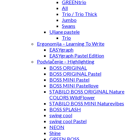
GREENtrio
All
Trio / Trio Thick
Jumbo
Swans
Uljane pastele
Trio
Ergonomija – Learning To Write
EASYgraph
EASYgraph Pastel Edition
Podvlačenje – Highlighting
BOSS ORIGINAL
BOSS ORIGINAL Pastel
BOSS MINI Pastel
BOSS MINI Pastellove
STABILO BOSS ORIGINAL Nature
COLORS WildFlower
STABILO BOSS MINI Naturevibes
BOSS SPLASH
swing cool
swing cool Pastel
NEON
Shine
GREEN BOSS