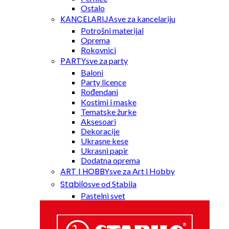
Ostalo
KANCELARIJA
sve za kancelariju
Potrošni materijal
Oprema
Rokovnici
PARTY
sve za party
Baloni
Party licence
Rođendani
Kostimi i maske
Tematske žurke
Aksesoari
Dekoracije
Ukrasne kese
Ukrasni papir
Dodatna oprema
ART I HOBBY
sve za Art i Hobby
Stabilo
sve od Stabila
Pastelni svet