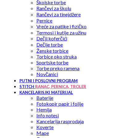
Školske torbe
Rančevi za školu
Rančevi za tinejdžere
Pernice
Vreće za patike i fizičko
Termosi i kutije za užinu
Dečji koferčići
Dečije torbe
Ženske torbice
Torbice oko struka
Sportske torbe
Torbe preko ramena
Novčanici
PUTNI I POSLOVNI PROGRAM
STITCH
RANAC, PERNICA, TROLER
KANCELARISJKI MATERIJAL
Baterije
Fotokopir papir i folije
Hemija
Info notesi
Kancelarija rasprodaja
Koverte
Mape