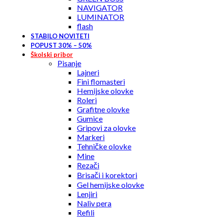
NAVIGATOR
LUMINATOR
flash
STABILO NOVITETI
POPUST 30% – 50%
Školski pribor
Pisanje
Lajneri
Fini flomasteri
Hemijske olovke
Roleri
Grafitne olovke
Gumice
Gripovi za olovke
Markeri
Tehničke olovke
Mine
Rezači
Brisači i korektori
Gel hemijske olovke
Lenjiri
Naliv pera
Refili