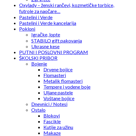
Oxylady – ženski rančevi, kozmetičke torbice,
futrole za naočare…
Pastelini i Verde
Pastelini i Verde kancelarija
Pokloni
Igračke, lopte
STABILO gift pakovanja
Ukrasne kese
PUTNI I POSLOVNI PROGRAM
ŠKOLSKI PRIBOR
Bojenje
Drvene bojice
Flomasteri
Metalik flomasteri
Tempere i vodene boje
Uljane pastele
Voštane bojice
Dnevnici / Notesi
Ostalo
Blokovi
Fascikle
Kutije za užinu
Makaze