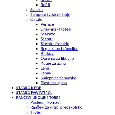
Refili
Sveske
Tempere i vodene boje
Ostalo
Pernice
Dnevnici / Notesi
Makaze
Šestari
Školske fascikle
Registratori i fascikle
Blokovi
Oprema za likovno
Kutije za užinu
Lenjiri
Lepak
Nalepnice za sveske
Plastelin i glina
STABILO K POP
STABILO PAW PATROL
RANČEVI I ŠKOLSKE TORBE
Poslednji komadi
Rančevi za vrtić i predškolsko
Troleri