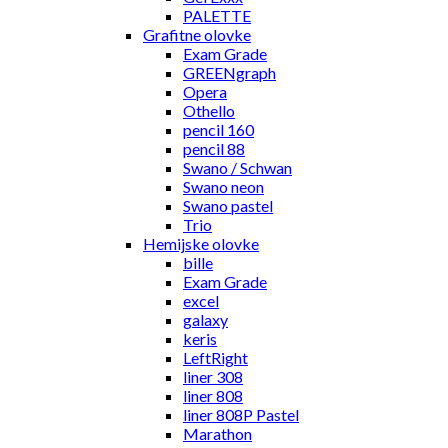
PALETTE
Grafitne olovke
Exam Grade
GREENgraph
Opera
Othello
pencil 160
pencil 88
Swano / Schwan
Swano neon
Swano pastel
Trio
Hemijske olovke
bille
Exam Grade
excel
galaxy
keris
LeftRight
liner 308
liner 808
liner 808P Pastel
Marathon