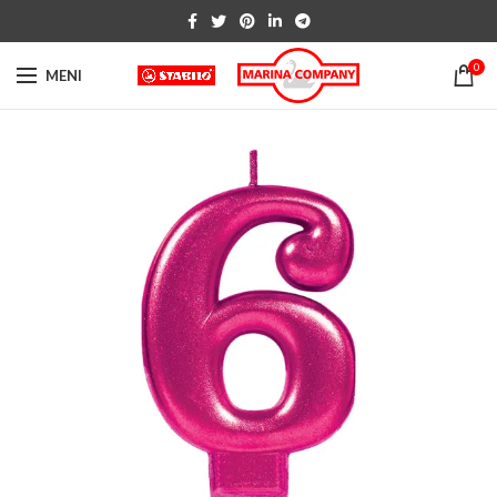
0
MENI