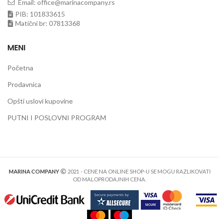
Email: office@marinacompany.rs
PIB: 101833615
Matični br: 07813368
MENI
Početna
Prodavnica
Opšti uslovi kupovine
PUTNI I POSLOVNI PROGRAM
MARINA COMPANY
2021
- CENE NA ONLINE SHOP-U SE MOGU RAZLIKOVATI
OD MALOPRODAJNIH CENA.