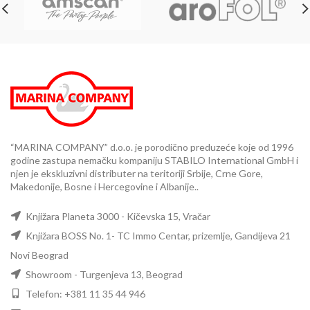
“MARINA COMPANY” d.o.o. je porodično preduzeće koje od 1996
godine zastupa nemačku kompaniju STABILO International GmbH i
njen je ekskluzivni distributer na teritoriji Srbije, Crne Gore,
Makedonije, Bosne i Hercegovine i Albanije..
Knjižara Planeta 3000 - Kičevska 15, Vračar
Knjižara BOSS No. 1- TC Immo Centar, prizemlje, Gandijeva 21
Novi Beograd
Showroom - Turgenjeva 13, Beograd
Telefon: +381 11 35 44 946