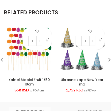
RELATED PRODUCTS
Koktel štapici Fruit 1/50 10cm quantity
Ukrasne kape New Year
Koktel štapici Fruit 1/50
Ukrasne kape New Year
10cm
mix
858
RSD
1,752
RSD
sa PDV-om
sa PDV-om