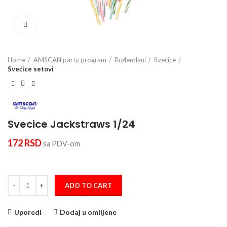
Click to enlarge
Home
AMSCAN party program
Rođendani
Svećice
Svećice setovi
Svecice Jackstraws 1/24
172
RSD
sa PDV-om
Svecice Jackstraws 1/24 quantity
ADD TO CART
Uporedi
Dodaj u omiljene