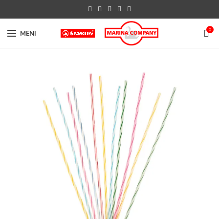
0
MENI