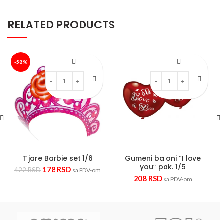
RELATED PRODUCTS
-58%
Tijare Barbie set 1/6 quantity
Gumeni baloni "I love y
Tijare Barbie set 1/6
Gumeni baloni “I love
you” pak. 1/5
178
RSD
422
RSD
sa PDV-om
208
RSD
sa PDV-om