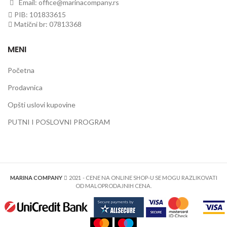
Email: office@marinacompany.rs
PIB: 101833615
Matični br: 07813368
MENI
Početna
Prodavnica
Opšti uslovi kupovine
PUTNI I POSLOVNI PROGRAM
MARINA COMPANY
2021
- CENE NA ONLINE SHOP-U SE MOGU RAZLIKOVATI
OD MALOPRODAJNIH CENA.