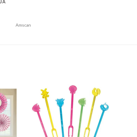
JA
Amscan
je Welcome Girl set 1/6 quantity
Štapici koktel 1/30 mix quantity