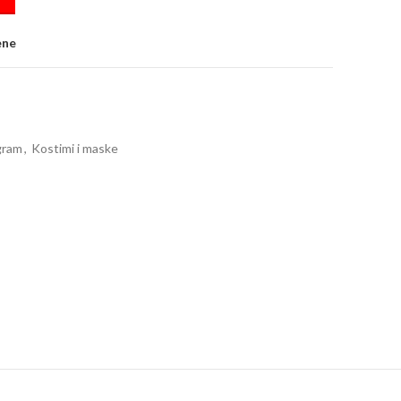
ene
gram
,
Kostimi i maske