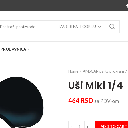
IZABERI KATEGORIJU
PRODAVNICA
Home
AMSCAN party program
Uši Miki 1/4
464
RSD
sa PDV-om
Uši Miki 1/4 quantity
ADD TO CART