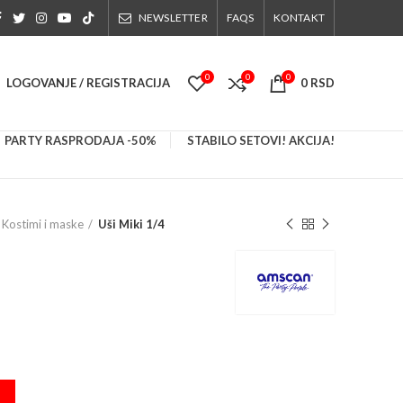
NEWSLETTER
FAQS
KONTAKT
0
0
0
LOGOVANJE / REGISTRACIJA
0
RSD
PARTY RASPRODAJA -50%
STABILO SETOVI! AKCIJA!
Kostimi i maske
Uši Miki 1/4