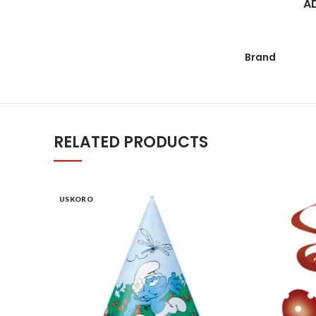
A
Brand
RELATED PRODUCTS
USKORO
Štrumpf kapice set 1/6 quantity