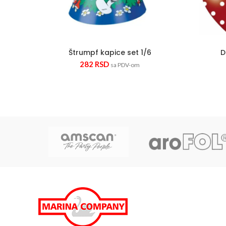
Štrumpf kapice set 1/6
D
282
RSD
sa PDV-om