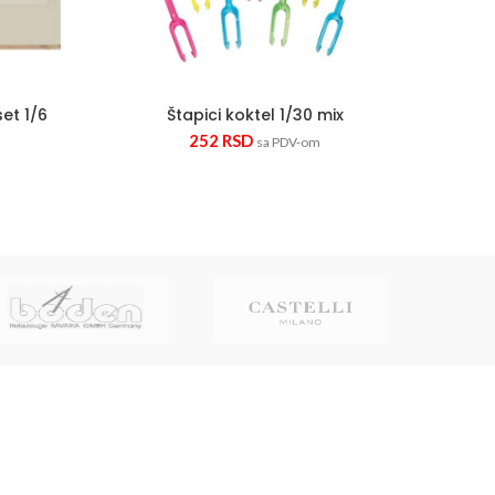
et 1/6
Štapici koktel 1/30 mix
252
RSD
sa PDV-om