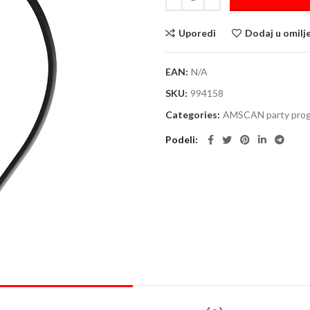
Uporedi
Dodaj u omilj
EAN:
N/A
SKU:
994158
Categories:
AMSCAN party pro
Podeli