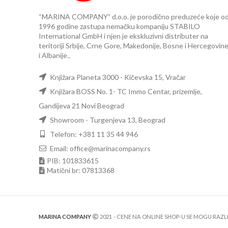
“MARINA COMPANY” d.o.o. je porodično preduzeće koje o
1996 godine zastupa nemačku kompaniju STABILO
International GmbH i njen je ekskluzivni distributer na
teritoriji Srbije, Crne Gore, Makedonije, Bosne i Hercegovin
i Albanije..
Knjižara Planeta 3000 - Kičevska 15, Vračar
Knjižara BOSS No. 1- TC Immo Centar, prizemlje,
Gandijeva 21 Novi Beograd
Showroom - Turgenjeva 13, Beograd
Telefon: +381 11 35 44 946
Email: office@marinacompany.rs
PIB: 101833615
Matični br: 07813368
MARINA COMPANY
2021
- CENE NA ONLINE SHOP-U SE MOGU RAZ