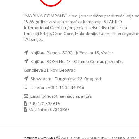
“MARINA COMPANY” d.o.o. je porodično preduzeće koje o
1996 godine zastupa nemačku kompaniju STABILO
International GmbH i njen je ekskluzivni distributer na
teritoriji Srbije, Crne Gore, Makedonije, Bosne i Hercegovin
i Albanije..
Knjižara Planeta 3000 - Kičevska 15, Vračar
Knjižara BOSS No. 1- TC Immo Centar, prizemlje,
Gandijeva 21 Novi Beograd
Showroom - Turgenjeva 13, Beograd
Telefon: +381 11 35 44 946
Email: office@marinacompany.rs
PIB: 101833615
Matični br: 07813368
MARINA COMPANY
2021
- CENE NA ONLINE SHOP-U SE MOGU RAZ