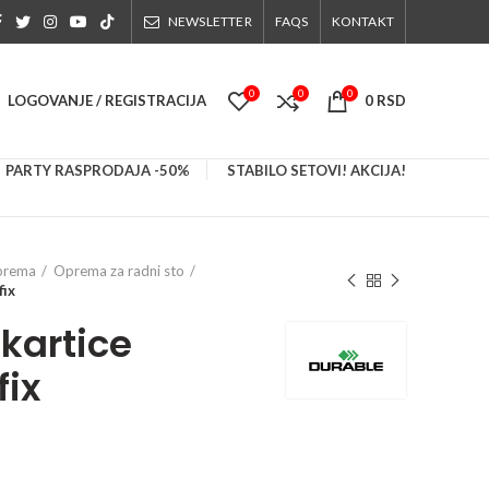
NEWSLETTER
FAQS
KONTAKT
0
0
0
LOGOVANJE / REGISTRACIJA
0
RSD
PARTY RASPRODAJA -50%
STABILO SETOVI! AKCIJA!
prema
Oprema za radni sto
fix
 kartice
fix