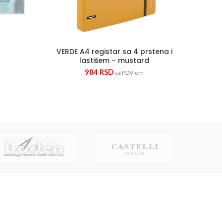
P
VERDE A4 registar sa 4 prstena i
lastišem – mustard
984
RSD
sa PDV-om