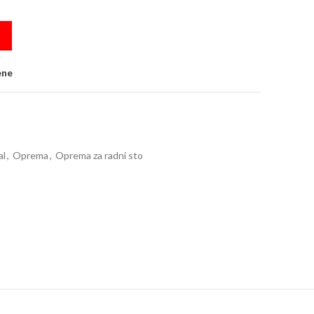
ix quantity
ene
al
,
Oprema
,
Oprema za radni sto