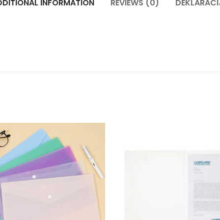
DDITIONAL INFORMATION
REVIEWS (0)
DEKLARACI
em, za CD, diskete, ZIP quantity
Pismo fascikla sa drikerom - A4 Zelena quantity
PP Fasci