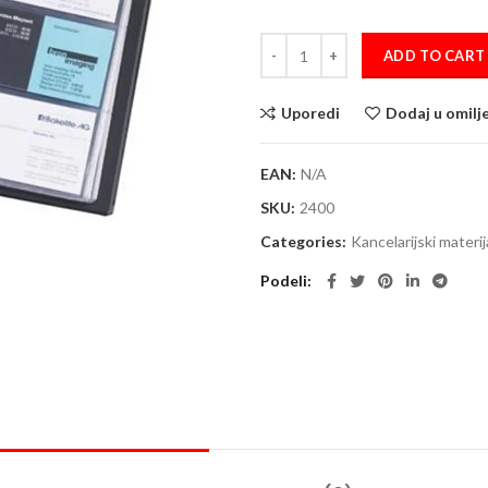
Vizitar za 72 kartice Durable Visif
ADD TO CART
Uporedi
Dodaj u omilj
EAN:
N/A
SKU:
2400
Categories:
Kancelarijski materij
Podeli