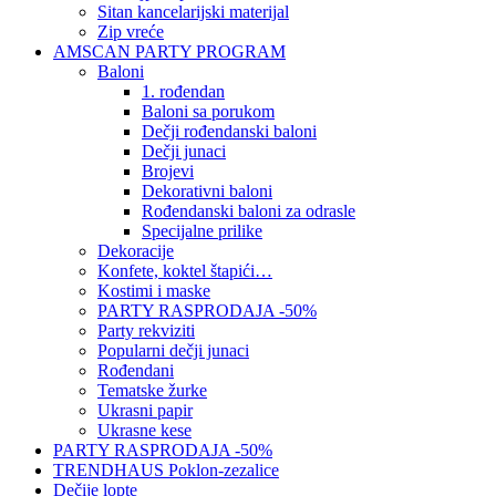
Sitan kancelarijski materijal
Zip vreće
AMSCAN PARTY PROGRAM
Baloni
1. rođendan
Baloni sa porukom
Dečji rođendanski baloni
Dečji junaci
Brojevi
Dekorativni baloni
Rođendanski baloni za odrasle
Specijalne prilike
Dekoracije
Konfete, koktel štapići…
Kostimi i maske
PARTY RASPRODAJA -50%
Party rekviziti
Popularni dečji junaci
Rođendani
Tematske žurke
Ukrasni papir
Ukrasne kese
PARTY RASPRODAJA -50%
TRENDHAUS Poklon-zezalice
Dečije lopte