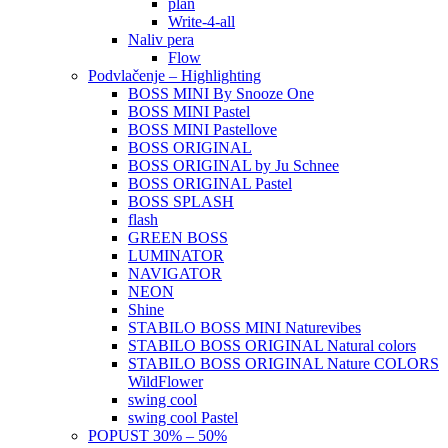
plan
Write-4-all
Naliv pera
Flow
Podvlačenje – Highlighting
BOSS MINI By Snooze One
BOSS MINI Pastel
BOSS MINI Pastellove
BOSS ORIGINAL
BOSS ORIGINAL by Ju Schnee
BOSS ORIGINAL Pastel
BOSS SPLASH
flash
GREEN BOSS
LUMINATOR
NAVIGATOR
NEON
Shine
STABILO BOSS MINI Naturevibes
STABILO BOSS ORIGINAL Natural colors
STABILO BOSS ORIGINAL Nature COLORS
WildFlower
swing cool
swing cool Pastel
POPUST 30% – 50%