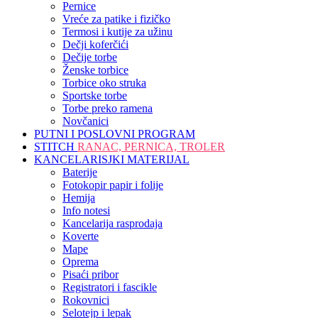
Pernice
Vreće za patike i fizičko
Termosi i kutije za užinu
Dečji koferčići
Dečije torbe
Ženske torbice
Torbice oko struka
Sportske torbe
Torbe preko ramena
Novčanici
PUTNI I POSLOVNI PROGRAM
STITCH
RANAC, PERNICA, TROLER
KANCELARISJKI MATERIJAL
Baterije
Fotokopir papir i folije
Hemija
Info notesi
Kancelarija rasprodaja
Koverte
Mape
Oprema
Pisaći pribor
Registratori i fascikle
Rokovnici
Selotejp i lepak