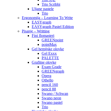
Trio Scribbi
Uljane pastele
Trio
Ergonomija – Learning To Write
EASYgraph
EASYgraph Pastel Edition
Pisanje – Writting
Fini flomasteri
GREENpoint
pointMax
Gel hemijske olovke
Gel Exxx
PALETTE
Grafitne olovke
Exam Grade
GREENgraph
Opera
Othello
pencil 160
pencil 88
Swano / Schwan
Swano neon
Swano pastel
Trio