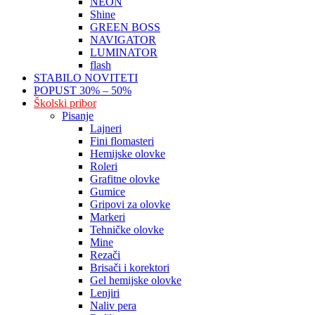
NEON
Shine
GREEN BOSS
NAVIGATOR
LUMINATOR
flash
STABILO NOVITETI
POPUST 30% – 50%
Školski pribor
Pisanje
Lajneri
Fini flomasteri
Hemijske olovke
Roleri
Grafitne olovke
Gumice
Gripovi za olovke
Markeri
Tehničke olovke
Mine
Rezači
Brisači i korektori
Gel hemijske olovke
Lenjiri
Naliv pera