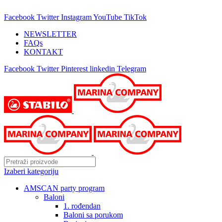
25 GODINA SA VAMA!
Facebook
Twitter
Instagram
YouTube
TikTok
NEWSLETTER
FAQs
KONTAKT
Facebook
Twitter
Pinterest
linkedin
Telegram
Izaberi kategoriju
AMSCAN party program
Baloni
1. rođendan
Baloni sa porukom