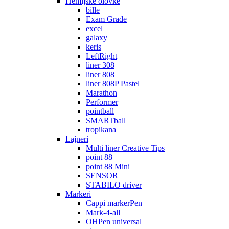
Hemijske olovke
bille
Exam Grade
excel
galaxy
keris
LeftRight
liner 308
liner 808
liner 808P Pastel
Marathon
Performer
pointball
SMARTball
tropikana
Lajneri
Multi liner Creative Tips
point 88
point 88 Mini
SENSOR
STABILO driver
Markeri
Cappi markerPen
Mark-4-all
OHPen universal