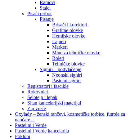
Ramovi
Stalci
Pisaći pribor
Pisanje
Brisači i korektori
Grafitne olovke
Hemijske olovke
Lajneri
Markeri
Mine za tehničke olovke
Roleri
Tehničke olovke
Signiri – podvlačenje
Neonski signiri
Pastelni signiri
Registratori i fascikle
Rokovnici
Selotejp i lepak
Sitan kancelarijski materijal
Zip vreće
Oxylady – ženski rančevi, kozmetičke torbice, futrole za
naočare…
Pastelini i Verde
Pastelini i Verde kancelarija
Pokloni