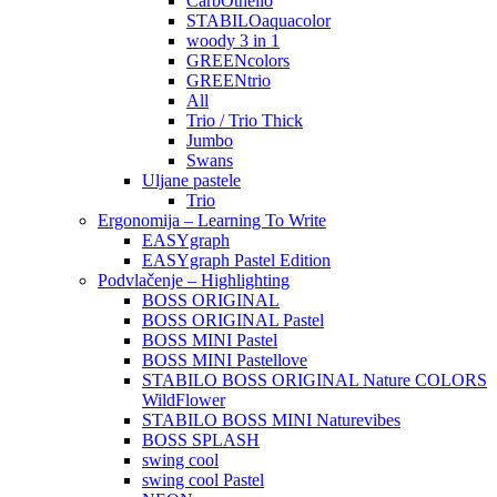
CarbOthello
STABILOaquacolor
woody 3 in 1
GREENcolors
GREENtrio
All
Trio / Trio Thick
Jumbo
Swans
Uljane pastele
Trio
Ergonomija – Learning To Write
EASYgraph
EASYgraph Pastel Edition
Podvlačenje – Highlighting
BOSS ORIGINAL
BOSS ORIGINAL Pastel
BOSS MINI Pastel
BOSS MINI Pastellove
STABILO BOSS ORIGINAL Nature COLORS
WildFlower
STABILO BOSS MINI Naturevibes
BOSS SPLASH
swing cool
swing cool Pastel