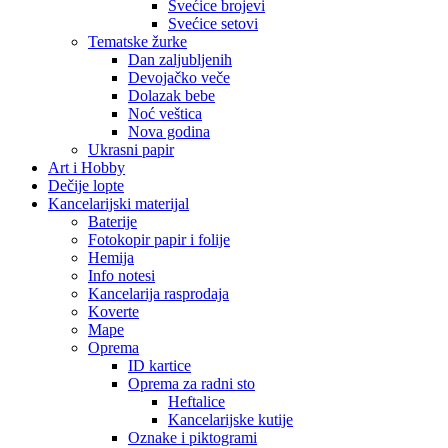
Svećice brojevi
Svećice setovi
Tematske žurke
Dan zaljubljenih
Devojačko veče
Dolazak bebe
Noć veštica
Nova godina
Ukrasni papir
Art i Hobby
Dečije lopte
Kancelarijski materijal
Baterije
Fotokopir papir i folije
Hemija
Info notesi
Kancelarija rasprodaja
Koverte
Mape
Oprema
ID kartice
Oprema za radni sto
Heftalice
Kancelarijske kutije
Oznake i piktogrami