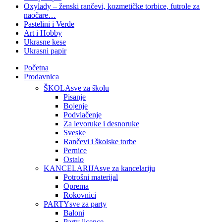
Oxylady – ženski rančevi, kozmetičke torbice, futrole za
naočare…
Pastelini i Verde
Art i Hobby
Ukrasne kese
Ukrasni papir
Početna
Prodavnica
ŠKOLA
sve za školu
Pisanje
Bojenje
Podvlačenje
Za levoruke i desnoruke
Sveske
Rančevi i školske torbe
Pernice
Ostalo
KANCELARIJA
sve za kancelariju
Potrošni materijal
Oprema
Rokovnici
PARTY
sve za party
Baloni
Party licence