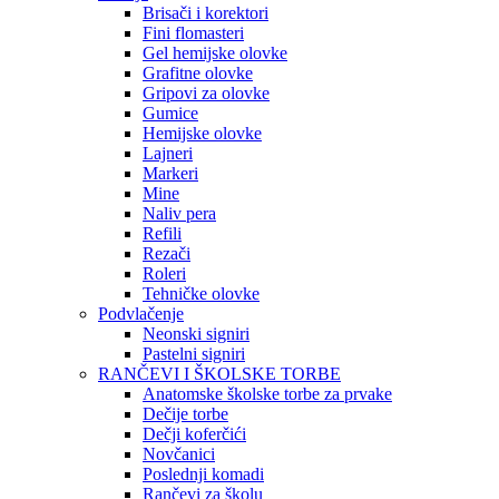
Brisači i korektori
Fini flomasteri
Gel hemijske olovke
Grafitne olovke
Gripovi za olovke
Gumice
Hemijske olovke
Lajneri
Markeri
Mine
Naliv pera
Refili
Rezači
Roleri
Tehničke olovke
Podvlačenje
Neonski signiri
Pastelni signiri
RANČEVI I ŠKOLSKE TORBE
Anatomske školske torbe za prvake
Dečije torbe
Dečji koferčići
Novčanici
Poslednji komadi
Rančevi za školu