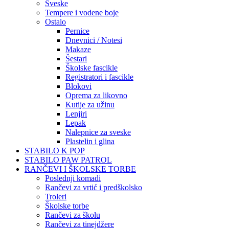
Sveske
Tempere i vodene boje
Ostalo
Pernice
Dnevnici / Notesi
Makaze
Šestari
Školske fascikle
Registratori i fascikle
Blokovi
Oprema za likovno
Kutije za užinu
Lenjiri
Lepak
Nalepnice za sveske
Plastelin i glina
STABILO K POP
STABILO PAW PATROL
RANČEVI I ŠKOLSKE TORBE
Poslednji komadi
Rančevi za vrtić i predškolsko
Troleri
Školske torbe
Rančevi za školu
Rančevi za tinejdžere