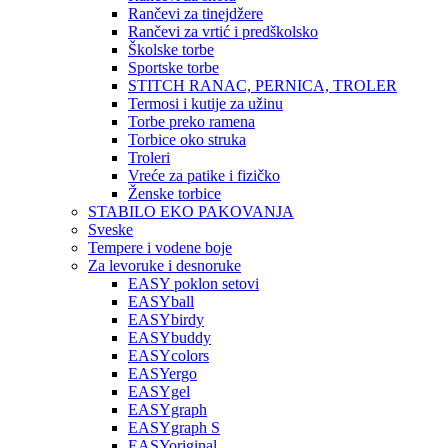
Rančevi za tinejdžere
Rančevi za vrtić i predškolsko
Školske torbe
Sportske torbe
STITCH RANAC, PERNICA, TROLER
Termosi i kutije za užinu
Torbe preko ramena
Torbice oko struka
Troleri
Vreće za patike i fizičko
Ženske torbice
STABILO EKO PAKOVANJA
Sveske
Tempere i vodene boje
Za levoruke i desnoruke
EASY poklon setovi
EASYball
EASYbirdy
EASYbuddy
EASYcolors
EASYergo
EASYgel
EASYgraph
EASYgraph S
EASYoriginal