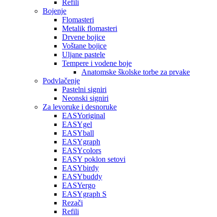
Refili
Bojenje
Flomasteri
Metalik flomasteri
Drvene bojice
Voštane bojice
Uljane pastele
Tempere i vodene boje
Anatomske školske torbe za prvake
Podvlačenje
Pastelni signiri
Neonski signiri
Za levoruke i desnoruke
EASYoriginal
EASYgel
EASYball
EASYgraph
EASYcolors
EASY poklon setovi
EASYbirdy
EASYbuddy
EASYergo
EASYgraph S
Rezači
Refili