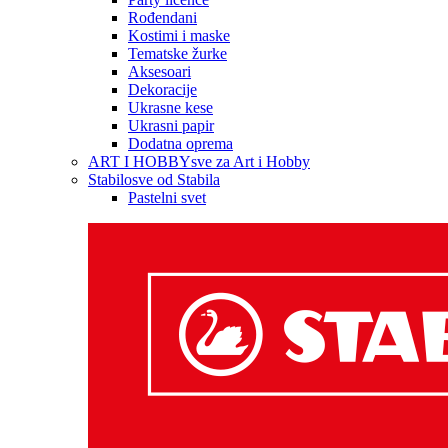
Rođendani
Kostimi i maske
Tematske žurke
Aksesoari
Dekoracije
Ukrasne kese
Ukrasni papir
Dodatna oprema
ART I HOBBY
sve za Art i Hobby
Stabilo
sve od Stabila
Pastelni svet