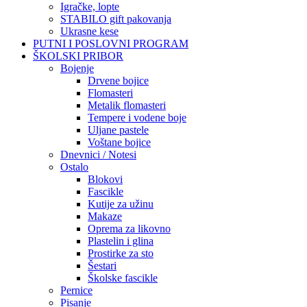
Igračke, lopte
STABILO gift pakovanja
Ukrasne kese
PUTNI I POSLOVNI PROGRAM
ŠKOLSKI PRIBOR
Bojenje
Drvene bojice
Flomasteri
Metalik flomasteri
Tempere i vodene boje
Uljane pastele
Voštane bojice
Dnevnici / Notesi
Ostalo
Blokovi
Fascikle
Kutije za užinu
Makaze
Oprema za likovno
Plastelin i glina
Prostirke za sto
Šestari
Školske fascikle
Pernice
Pisanje