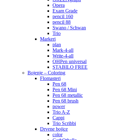
Opera
Exam Grade
pencil 160
pencil 88
Swano / Schwan
Trio
Markeri
plan
Mark-4-all
Write-4-all
OHPen universal
STABILO FREE
Bojenje – Coloring
Flomasteri
Pen 68
Pen 68 Mini
Pen 68 metallic
Pen 68 brush
power
Trio A-Z
Cappi
Trio Scribbi
Drvene bojice
color