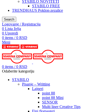
STABILO NOVITETI
STABILO FREE
TRENDHAUS Poklon-zezalice
Search
Logovanje / Registracija
0
Lista želja
0
Uporedi
0
items
/
0
RSD
Meni
0
items
/
0
RSD
Odaberite kategoriju
STABILO
Pisanje – Writting
Lajneri
point 88
point 88 Mini
SENSOR
Multi liner Creative Tips
Fini flomasteri