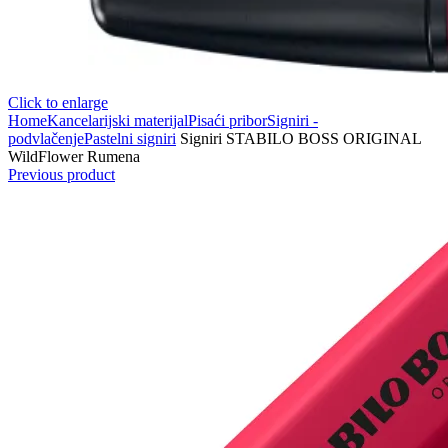
Click to enlarge
Home
Kancelarijski materijal
Pisaći pribor
Signiri -
podvlačenje
Pastelni signiri
Signiri STABILO BOSS ORIGINAL
WildFlower Rumena
Previous product