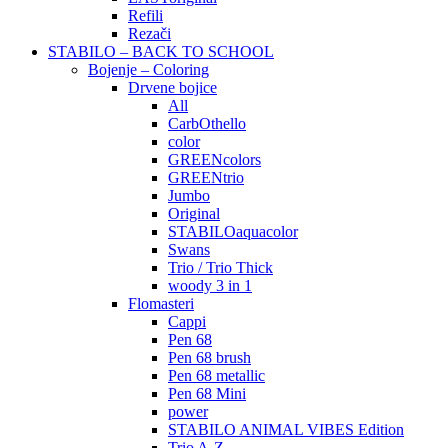
Refili
Rezači
STABILO – BACK TO SCHOOL
Bojenje – Coloring
Drvene bojice
All
CarbOthello
color
GREENcolors
GREENtrio
Jumbo
Original
STABILOaquacolor
Swans
Trio / Trio Thick
woody 3 in 1
Flomasteri
Cappi
Pen 68
Pen 68 brush
Pen 68 metallic
Pen 68 Mini
power
STABILO ANIMAL VIBES Edition
Trio A-Z