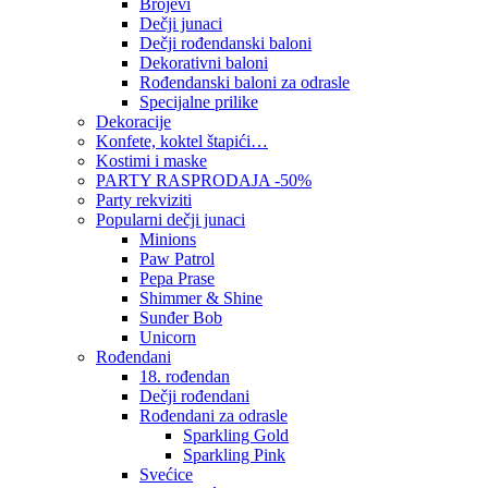
Brojevi
Dečji junaci
Dečji rođendanski baloni
Dekorativni baloni
Rođendanski baloni za odrasle
Specijalne prilike
Dekoracije
Konfete, koktel štapići…
Kostimi i maske
PARTY RASPRODAJA -50%
Party rekviziti
Popularni dečji junaci
Minions
Paw Patrol
Pepa Prase
Shimmer & Shine
Sunđer Bob
Unicorn
Rođendani
18. rođendan
Dečji rođendani
Rođendani za odrasle
Sparkling Gold
Sparkling Pink
Svećice