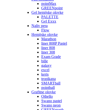
pointMax
GREENpoint
Gel hemijske olovke
PALETTE
Gel Exxx
Naliv pera
Flow
Hemijske olovke
Marathon
liner 808P Pastel
liner 808
liner 308
Exam Grade
bille
galaxy
excel
keris
tropikana
SMARTball
pointball
Grafitne olovke
Othello
Swano pastel
Swano neon
GREENgraph