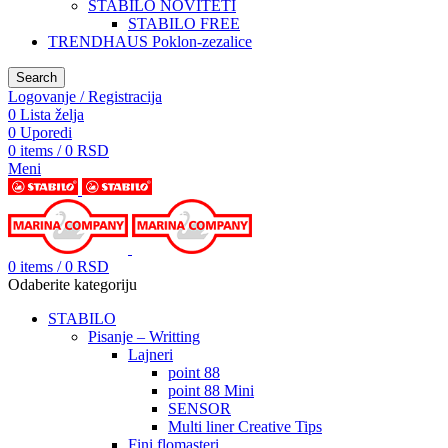
STABILO NOVITETI
STABILO FREE
TRENDHAUS Poklon-zezalice
Search
Logovanje / Registracija
0
Lista želja
0
Uporedi
0
items
/
0
RSD
Meni
0
items
/
0
RSD
Odaberite kategoriju
STABILO
Pisanje – Writting
Lajneri
point 88
point 88 Mini
SENSOR
Multi liner Creative Tips
Fini flomasteri