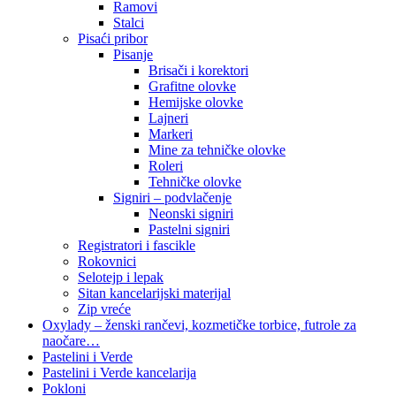
Ramovi
Stalci
Pisaći pribor
Pisanje
Brisači i korektori
Grafitne olovke
Hemijske olovke
Lajneri
Markeri
Mine za tehničke olovke
Roleri
Tehničke olovke
Signiri – podvlačenje
Neonski signiri
Pastelni signiri
Registratori i fascikle
Rokovnici
Selotejp i lepak
Sitan kancelarijski materijal
Zip vreće
Oxylady – ženski rančevi, kozmetičke torbice, futrole za
naočare…
Pastelini i Verde
Pastelini i Verde kancelarija
Pokloni