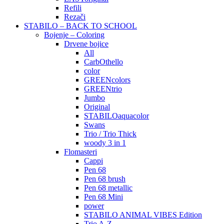
Refili
Rezači
STABILO – BACK TO SCHOOL
Bojenje – Coloring
Drvene bojice
All
CarbOthello
color
GREENcolors
GREENtrio
Jumbo
Original
STABILOaquacolor
Swans
Trio / Trio Thick
woody 3 in 1
Flomasteri
Cappi
Pen 68
Pen 68 brush
Pen 68 metallic
Pen 68 Mini
power
STABILO ANIMAL VIBES Edition
Trio A-Z