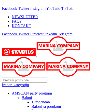
25 GODINA SA VAMA!
Facebook
Twitter
Instagram
YouTube
TikTok
NEWSLETTER
FAQs
KONTAKT
Facebook
Twitter
Pinterest
linkedin
Telegram
Izaberi kategoriju
AMSCAN party program
Baloni
1. rođendan
Baloni sa porukom