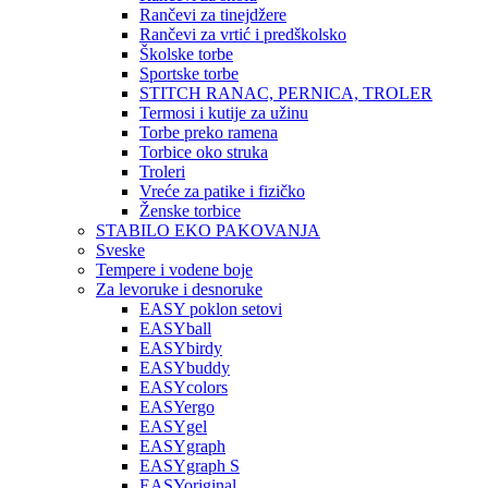
Rančevi za tinejdžere
Rančevi za vrtić i predškolsko
Školske torbe
Sportske torbe
STITCH RANAC, PERNICA, TROLER
Termosi i kutije za užinu
Torbe preko ramena
Torbice oko struka
Troleri
Vreće za patike i fizičko
Ženske torbice
STABILO EKO PAKOVANJA
Sveske
Tempere i vodene boje
Za levoruke i desnoruke
EASY poklon setovi
EASYball
EASYbirdy
EASYbuddy
EASYcolors
EASYergo
EASYgel
EASYgraph
EASYgraph S
EASYoriginal