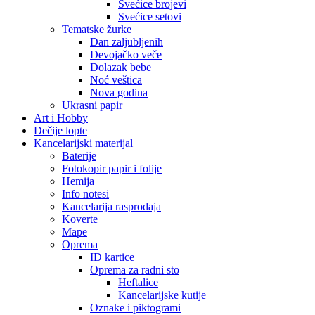
Svećice brojevi
Svećice setovi
Tematske žurke
Dan zaljubljenih
Devojačko veče
Dolazak bebe
Noć veštica
Nova godina
Ukrasni papir
Art i Hobby
Dečije lopte
Kancelarijski materijal
Baterije
Fotokopir papir i folije
Hemija
Info notesi
Kancelarija rasprodaja
Koverte
Mape
Oprema
ID kartice
Oprema za radni sto
Heftalice
Kancelarijske kutije
Oznake i piktogrami