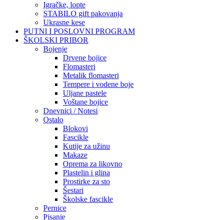
Igračke, lopte
STABILO gift pakovanja
Ukrasne kese
PUTNI I POSLOVNI PROGRAM
ŠKOLSKI PRIBOR
Bojenje
Drvene bojice
Flomasteri
Metalik flomasteri
Tempere i vodene boje
Uljane pastele
Voštane bojice
Dnevnici / Notesi
Ostalo
Blokovi
Fascikle
Kutije za užinu
Makaze
Oprema za likovno
Plastelin i glina
Prostirke za sto
Šestari
Školske fascikle
Pernice
Pisanje