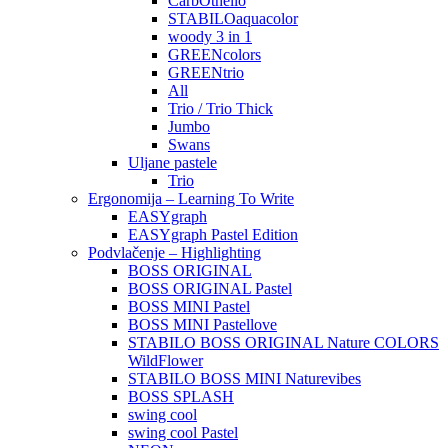
CarbOthello
STABILOaquacolor
woody 3 in 1
GREENcolors
GREENtrio
All
Trio / Trio Thick
Jumbo
Swans
Uljane pastele
Trio
Ergonomija – Learning To Write
EASYgraph
EASYgraph Pastel Edition
Podvlačenje – Highlighting
BOSS ORIGINAL
BOSS ORIGINAL Pastel
BOSS MINI Pastel
BOSS MINI Pastellove
STABILO BOSS ORIGINAL Nature COLORS
WildFlower
STABILO BOSS MINI Naturevibes
BOSS SPLASH
swing cool
swing cool Pastel