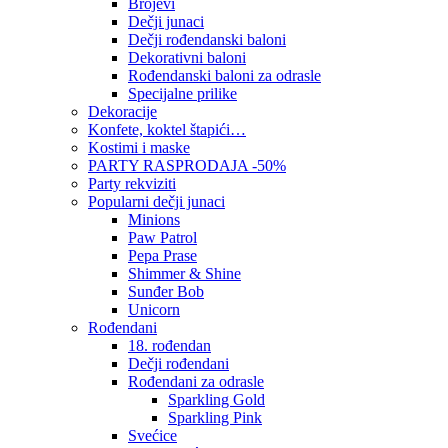
Brojevi
Dečji junaci
Dečji rođendanski baloni
Dekorativni baloni
Rođendanski baloni za odrasle
Specijalne prilike
Dekoracije
Konfete, koktel štapići…
Kostimi i maske
PARTY RASPRODAJA -50%
Party rekviziti
Popularni dečji junaci
Minions
Paw Patrol
Pepa Prase
Shimmer & Shine
Sunđer Bob
Unicorn
Rođendani
18. rođendan
Dečji rođendani
Rođendani za odrasle
Sparkling Gold
Sparkling Pink
Svećice