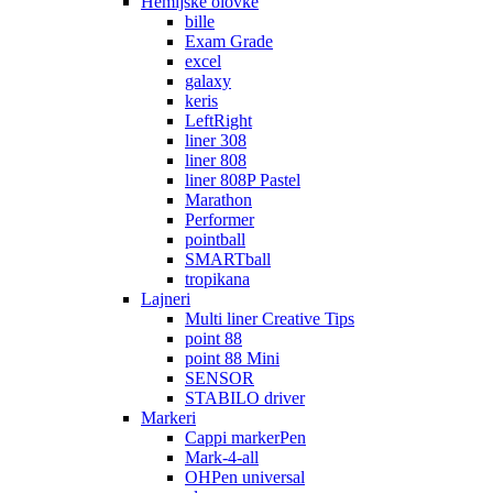
Hemijske olovke
bille
Exam Grade
excel
galaxy
keris
LeftRight
liner 308
liner 808
liner 808P Pastel
Marathon
Performer
pointball
SMARTball
tropikana
Lajneri
Multi liner Creative Tips
point 88
point 88 Mini
SENSOR
STABILO driver
Markeri
Cappi markerPen
Mark-4-all
OHPen universal