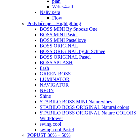
plan
Write-4-all
Naliv pera
Flow
Podvlačenje – Highlighting
BOSS MINI By Snooze One
BOSS MINI Pastel
BOSS MINI Pastellove
BOSS ORIGINAL
BOSS ORIGINAL by Ju Schnee
BOSS ORIGINAL Pastel
BOSS SPLASH
flash
GREEN BOSS
LUMINATOR
NAVIGATOR
NEON
Shine
STABILO BOSS MINI Naturevibes
STABILO BOSS ORIGINAL Natural colors
STABILO BOSS ORIGINAL Nature COLORS
WildFlower
swing cool
swing cool Pastel
POPUST 30% – 50%