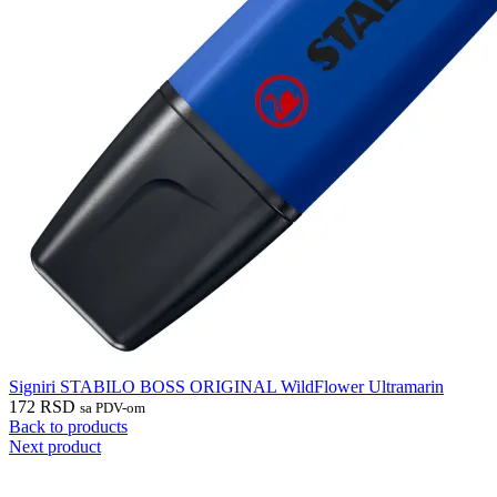
Signiri STABILO BOSS ORIGINAL WildFlower Ultramarin
172
RSD
sa PDV-om
Back to products
Next product