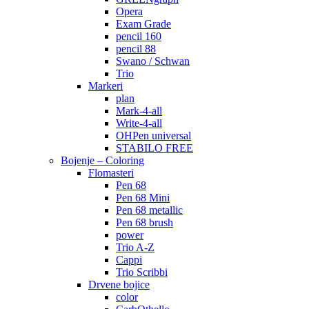
Opera
Exam Grade
pencil 160
pencil 88
Swano / Schwan
Trio
Markeri
plan
Mark-4-all
Write-4-all
OHPen universal
STABILO FREE
Bojenje – Coloring
Flomasteri
Pen 68
Pen 68 Mini
Pen 68 metallic
Pen 68 brush
power
Trio A-Z
Cappi
Trio Scribbi
Drvene bojice
color