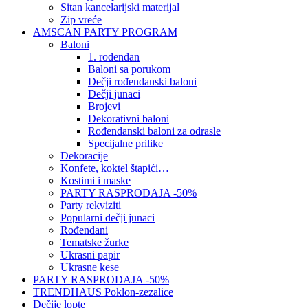
Sitan kancelarijski materijal
Zip vreće
AMSCAN PARTY PROGRAM
Baloni
1. rođendan
Baloni sa porukom
Dečji rođendanski baloni
Dečji junaci
Brojevi
Dekorativni baloni
Rođendanski baloni za odrasle
Specijalne prilike
Dekoracije
Konfete, koktel štapići…
Kostimi i maske
PARTY RASPRODAJA -50%
Party rekviziti
Popularni dečji junaci
Rođendani
Tematske žurke
Ukrasni papir
Ukrasne kese
PARTY RASPRODAJA -50%
TRENDHAUS Poklon-zezalice
Dečije lopte