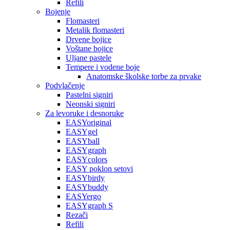
Refili
Bojenje
Flomasteri
Metalik flomasteri
Drvene bojice
Voštane bojice
Uljane pastele
Tempere i vodene boje
Anatomske školske torbe za prvake
Podvlačenje
Pastelni signiri
Neonski signiri
Za levoruke i desnoruke
EASYoriginal
EASYgel
EASYball
EASYgraph
EASYcolors
EASY poklon setovi
EASYbirdy
EASYbuddy
EASYergo
EASYgraph S
Rezači
Refili