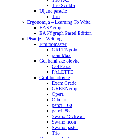
Trio Scribbi
Uljane pastele
Trio
Ergonomija – Learning To Write
EASYgraph
EASYgraph Pastel Edition
Pisanje – Writting
Fini flomasteri
GREENpoint
pointMax
Gel hemijske olovke
Gel Exxx
PALETTE
Grafitne olovke
Exam Grade
GREENgraph
Opera
Othello
pencil 160
pencil 88
Swano / Schwan
Swano neon
Swano pastel
Trio