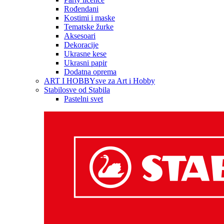
Rođendani
Kostimi i maske
Tematske žurke
Aksesoari
Dekoracije
Ukrasne kese
Ukrasni papir
Dodatna oprema
ART I HOBBY
sve za Art i Hobby
Stabilo
sve od Stabila
Pastelni svet