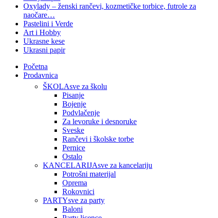
Oxylady – ženski rančevi, kozmetičke torbice, futrole za
naočare…
Pastelini i Verde
Art i Hobby
Ukrasne kese
Ukrasni papir
Početna
Prodavnica
ŠKOLA
sve za školu
Pisanje
Bojenje
Podvlačenje
Za levoruke i desnoruke
Sveske
Rančevi i školske torbe
Pernice
Ostalo
KANCELARIJA
sve za kancelariju
Potrošni materijal
Oprema
Rokovnici
PARTY
sve za party
Baloni
Party licence