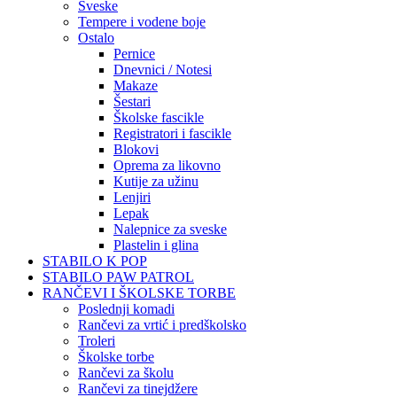
Sveske
Tempere i vodene boje
Ostalo
Pernice
Dnevnici / Notesi
Makaze
Šestari
Školske fascikle
Registratori i fascikle
Blokovi
Oprema za likovno
Kutije za užinu
Lenjiri
Lepak
Nalepnice za sveske
Plastelin i glina
STABILO K POP
STABILO PAW PATROL
RANČEVI I ŠKOLSKE TORBE
Poslednji komadi
Rančevi za vrtić i predškolsko
Troleri
Školske torbe
Rančevi za školu
Rančevi za tinejdžere