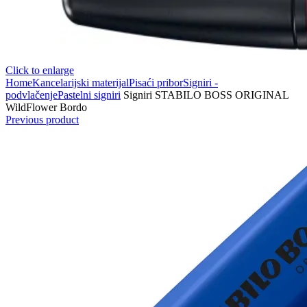
Click to enlarge
Home
Kancelarijski materijal
Pisaći pribor
Signiri -
podvlačenje
Pastelni signiri
Signiri STABILO BOSS ORIGINAL
WildFlower Bordo
Previous product