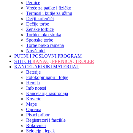
Pernice
Vreće za patike i fizičko
Termosi i kutije za užinu
Dečji koferčići
Dečije torbe
Ženske torbice
Torbice oko struka
Sportske torbe
Torbe preko ramena
Novčanici
PUTNI I POSLOVNI PROGRAM
STITCH
RANAC, PERNICA, TROLER
KANCELARISJKI MATERIJAL
Baterije
Fotokopir papir i folije
Hemija
Info notesi
Kancelarija rasprodaja
Koverte
Mape
Oprema
Pisaći pribor
Registratori i fascikle
Rokovnici
Selotejp i lepak