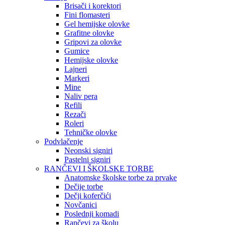
Brisači i korektori
Fini flomasteri
Gel hemijske olovke
Grafitne olovke
Gripovi za olovke
Gumice
Hemijske olovke
Lajneri
Markeri
Mine
Naliv pera
Refili
Rezači
Roleri
Tehničke olovke
Podvlačenje
Neonski signiri
Pastelni signiri
RANČEVI I ŠKOLSKE TORBE
Anatomske školske torbe za prvake
Dečije torbe
Dečji koferčići
Novčanici
Poslednji komadi
Rančevi za školu