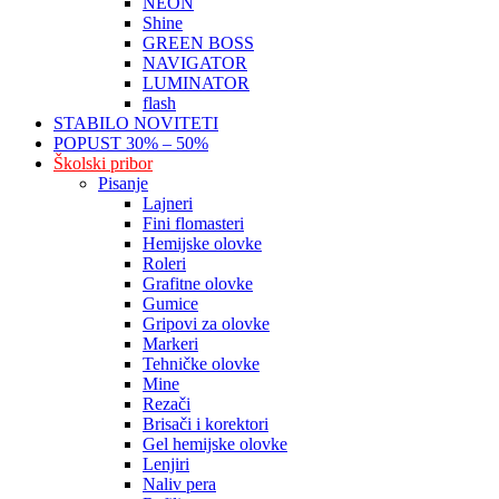
NEON
Shine
GREEN BOSS
NAVIGATOR
LUMINATOR
flash
STABILO NOVITETI
POPUST 30% – 50%
Školski pribor
Pisanje
Lajneri
Fini flomasteri
Hemijske olovke
Roleri
Grafitne olovke
Gumice
Gripovi za olovke
Markeri
Tehničke olovke
Mine
Rezači
Brisači i korektori
Gel hemijske olovke
Lenjiri
Naliv pera