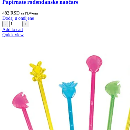
Papirnate rođendanske naočare
482
RSD
sa PDV-om
Dodaj u omiljene
Papirnate
rođendanske
Add to cart
naočare
Quick view
quantity