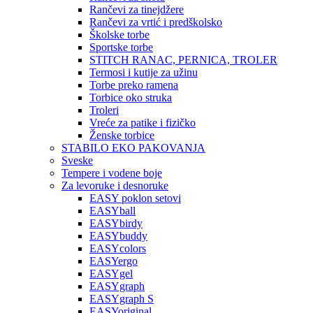
Rančevi za tinejdžere
Rančevi za vrtić i predškolsko
Školske torbe
Sportske torbe
STITCH RANAC, PERNICA, TROLER
Termosi i kutije za užinu
Torbe preko ramena
Torbice oko struka
Troleri
Vreće za patike i fizičko
Ženske torbice
STABILO EKO PAKOVANJA
Sveske
Tempere i vodene boje
Za levoruke i desnoruke
EASY poklon setovi
EASYball
EASYbirdy
EASYbuddy
EASYcolors
EASYergo
EASYgel
EASYgraph
EASYgraph S
EASYoriginal