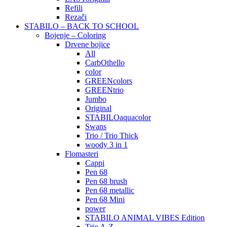
Refili
Rezači
STABILO – BACK TO SCHOOL
Bojenje – Coloring
Drvene bojice
All
CarbOthello
color
GREENcolors
GREENtrio
Jumbo
Original
STABILOaquacolor
Swans
Trio / Trio Thick
woody 3 in 1
Flomasteri
Cappi
Pen 68
Pen 68 brush
Pen 68 metallic
Pen 68 Mini
power
STABILO ANIMAL VIBES Edition
Trio A-Z