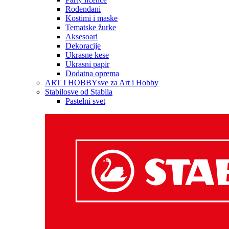
Rođendani
Kostimi i maske
Tematske žurke
Aksesoari
Dekoracije
Ukrasne kese
Ukrasni papir
Dodatna oprema
ART I HOBBY
sve za Art i Hobby
Stabilo
sve od Stabila
Pastelni svet