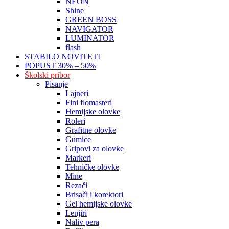
NEON
Shine
GREEN BOSS
NAVIGATOR
LUMINATOR
flash
STABILO NOVITETI
POPUST 30% – 50%
Školski pribor
Pisanje
Lajneri
Fini flomasteri
Hemijske olovke
Roleri
Grafitne olovke
Gumice
Gripovi za olovke
Markeri
Tehničke olovke
Mine
Rezači
Brisači i korektori
Gel hemijske olovke
Lenjiri
Naliv pera