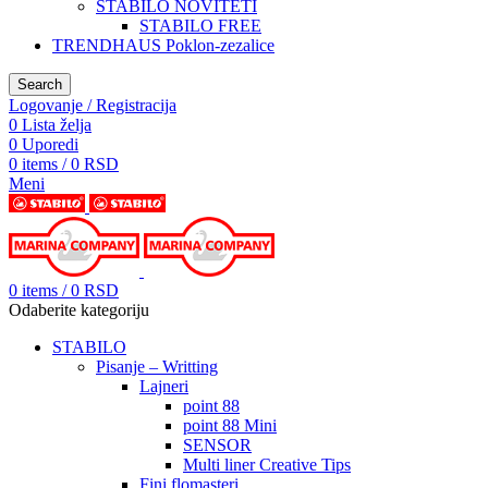
STABILO NOVITETI
STABILO FREE
TRENDHAUS Poklon-zezalice
Search
Logovanje / Registracija
0
Lista želja
0
Uporedi
0
items
/
0
RSD
Meni
0
items
/
0
RSD
Odaberite kategoriju
STABILO
Pisanje – Writting
Lajneri
point 88
point 88 Mini
SENSOR
Multi liner Creative Tips
Fini flomasteri