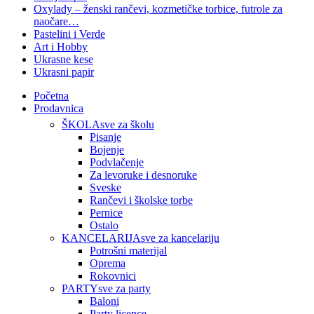
Oxylady – ženski rančevi, kozmetičke torbice, futrole za
naočare…
Pastelini i Verde
Art i Hobby
Ukrasne kese
Ukrasni papir
Početna
Prodavnica
ŠKOLA
sve za školu
Pisanje
Bojenje
Podvlačenje
Za levoruke i desnoruke
Sveske
Rančevi i školske torbe
Pernice
Ostalo
KANCELARIJA
sve za kancelariju
Potrošni materijal
Oprema
Rokovnici
PARTY
sve za party
Baloni
Party licence