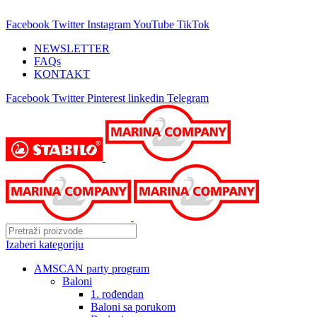
25 GODINA SA VAMA!
Facebook
Twitter
Instagram
YouTube
TikTok
NEWSLETTER
FAQs
KONTAKT
Facebook
Twitter
Pinterest
linkedin
Telegram
Izaberi kategoriju
AMSCAN party program
Baloni
1. rođendan
Baloni sa porukom