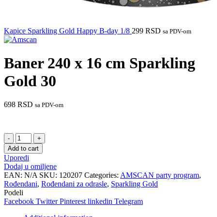
Kapice Sparkling Gold Happy B-day 1/8
299
RSD
sa PDV-om
Baner 240 x 16 cm Sparkling
Gold 30
698
RSD
sa PDV-om
Baner
240
Add to cart
x
Uporedi
16
Dodaj u omiljene
cm
EAN:
N/A
SKU:
120207
Categories:
AMSCAN party program
,
Sparkling
Rođendani
,
Rođendani za odrasle
,
Sparkling Gold
Gold
Podeli
30
Facebook
Twitter
Pinterest
linkedin
Telegram
quantity