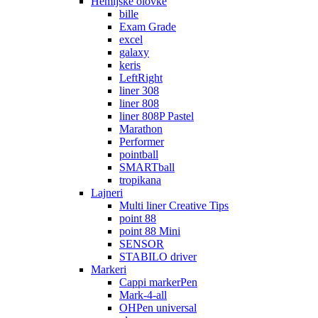
Hemijske olovke
bille
Exam Grade
excel
galaxy
keris
LeftRight
liner 308
liner 808
liner 808P Pastel
Marathon
Performer
pointball
SMARTball
tropikana
Lajneri
Multi liner Creative Tips
point 88
point 88 Mini
SENSOR
STABILO driver
Markeri
Cappi markerPen
Mark-4-all
OHPen universal