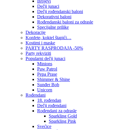
Brojevi
Dečji junaci
Dečji rođendanski baloni
Dekorativni baloni
Rođendanski baloni za odrasle
Specijalne prilike
Dekoracije
Konfete, koktel štapići…
Kostimi i maske
PARTY RASPRODAJA -50%
Party rekviziti
Popularni dečji junaci
Minions
Paw Patrol
Pepa Prase
Shimmer & Shine
Sunđer Bob
Unicorn
Rođendani
18. rođendan
Dečji rođendani
Rođendani za odrasle
Sparkling Gold
Sparkling Pink
Svećice