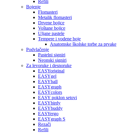
Refili
Bojenje
Flomasteri
Metalik flomasteri
Drvene bojice
Voštane bojice
Uljane pastele
Tempere i vodene boje
Anatomske školske torbe za prvake
Podvlačenje
Pastelni signiri
Neonski signiri
Za levoruke i desnoruke
EASYoriginal
EASYgel
EASYball
EASYgraph
EASYcolors
EASY poklon setovi
EASYbirdy
EASYbuddy
EASYergo
EASYgraph S
Rezači
Refili