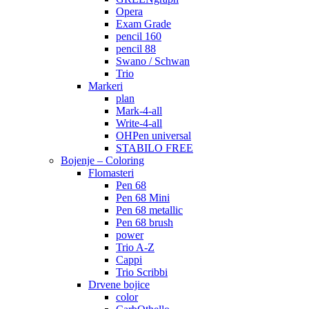
Opera
Exam Grade
pencil 160
pencil 88
Swano / Schwan
Trio
Markeri
plan
Mark-4-all
Write-4-all
OHPen universal
STABILO FREE
Bojenje – Coloring
Flomasteri
Pen 68
Pen 68 Mini
Pen 68 metallic
Pen 68 brush
power
Trio A-Z
Cappi
Trio Scribbi
Drvene bojice
color