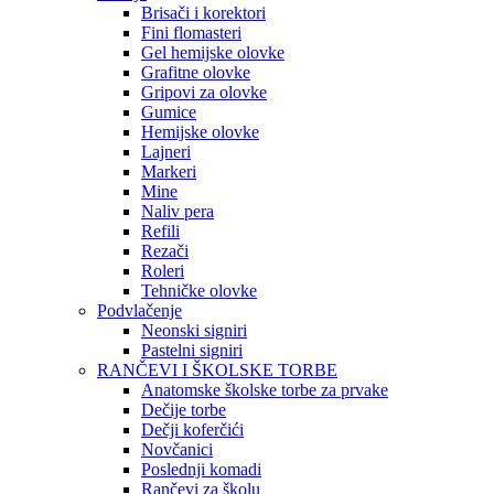
Brisači i korektori
Fini flomasteri
Gel hemijske olovke
Grafitne olovke
Gripovi za olovke
Gumice
Hemijske olovke
Lajneri
Markeri
Mine
Naliv pera
Refili
Rezači
Roleri
Tehničke olovke
Podvlačenje
Neonski signiri
Pastelni signiri
RANČEVI I ŠKOLSKE TORBE
Anatomske školske torbe za prvake
Dečije torbe
Dečji koferčići
Novčanici
Poslednji komadi
Rančevi za školu