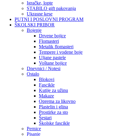
Igračke, lopte
STABILO gift pakovanja
Ukrasne kese
PUTNI I POSLOVNI PROGRAM
ŠKOLSKI PRIBOR
Bojenje
Drvene bojice
Flomasteri
Metalik flomasteri
Tempere i vodene boje
Uljane pastele
Voštane bojice
Dnevnici / Notesi
Ostalo
Blokovi
Fascikle
Kutije za užinu
Makaze
Oprema za likovno
Plastelin i glina
Prostirke za sto
Šestari
Školske fascikle
Pernice
Pisanje