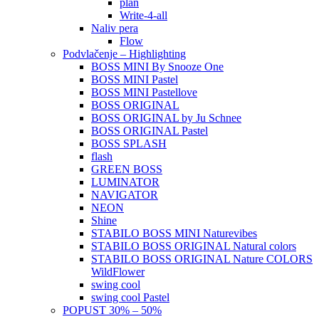
plan
Write-4-all
Naliv pera
Flow
Podvlačenje – Highlighting
BOSS MINI By Snooze One
BOSS MINI Pastel
BOSS MINI Pastellove
BOSS ORIGINAL
BOSS ORIGINAL by Ju Schnee
BOSS ORIGINAL Pastel
BOSS SPLASH
flash
GREEN BOSS
LUMINATOR
NAVIGATOR
NEON
Shine
STABILO BOSS MINI Naturevibes
STABILO BOSS ORIGINAL Natural colors
STABILO BOSS ORIGINAL Nature COLORS
WildFlower
swing cool
swing cool Pastel
POPUST 30% – 50%