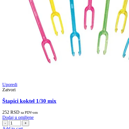
Uporedi
Zatvori
Štapici koktel 1/30 mix
252
RSD
sa PDV-om
Dodaj u omiljene
Štapici
koktel
Add to cart