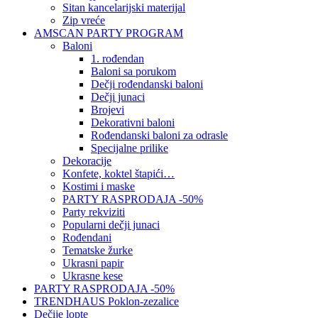
Sitan kancelarijski materijal
Zip vreće
AMSCAN PARTY PROGRAM
Baloni
1. rođendan
Baloni sa porukom
Dečji rođendanski baloni
Dečji junaci
Brojevi
Dekorativni baloni
Rođendanski baloni za odrasle
Specijalne prilike
Dekoracije
Konfete, koktel štapići…
Kostimi i maske
PARTY RASPRODAJA -50%
Party rekviziti
Popularni dečji junaci
Rođendani
Tematske žurke
Ukrasni papir
Ukrasne kese
PARTY RASPRODAJA -50%
TRENDHAUS Poklon-zezalice
Dečije lopte