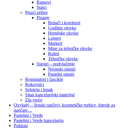
Ramovi
Stalci
Pisaći pribor
Pisanje
Brisači i korektori
Grafitne olovke
Hemijske olovke
Lajneri
Markeri
Mine za tehničke olovke
Roleri
Tehničke olovke
Signiri – podvlačenje
Neonski signiri
Pastelni signiri
Registratori i fascikle
Rokovnici
Selotejp i lepak
Sitan kancelarijski materijal
Zip vreće
Oxylady – ženski rančevi, kozmetičke torbice, futrole za
naočare…
Pastelini i Verde
Pastelini i Verde kancelarija
Pokloni