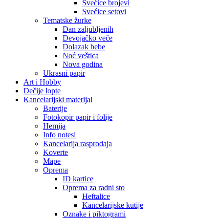
Svećice brojevi
Svećice setovi
Tematske žurke
Dan zaljubljenih
Devojačko veče
Dolazak bebe
Noć veštica
Nova godina
Ukrasni papir
Art i Hobby
Dečije lopte
Kancelarijski materijal
Baterije
Fotokopir papir i folije
Hemija
Info notesi
Kancelarija rasprodaja
Koverte
Mape
Oprema
ID kartice
Oprema za radni sto
Heftalice
Kancelarijske kutije
Oznake i piktogrami