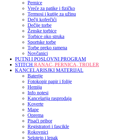
Pernice
Vreće za patike i fizičko
Termosi i kutije za užinu
Dečji koferčići
Dečije torbe
Ženske torbice
Torbice oko struka
Sportske torbe
Torbe preko ramena
Novčanici
PUTNI I POSLOVNI PROGRAM
STITCH
RANAC, PERNICA, TROLER
KANCELARISJKI MATERIJAL
Baterije
Fotokopir papir i folije
Hemija
Info notesi
Kancelarija rasprodaja
Koverte
Mape
Oprema
Pisaći pribor
Registratori i fascikle
Rokovnici
Selotejp i lepak