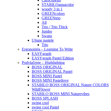
CarbOthello
STABILOaquacolor
woody 3 in 1
GREENcolors
GREENtrio
All
Trio / Trio Thick
Jumbo
Swans
Uljane pastele
Trio
Ergonomija – Learning To Write
EASYgraph
EASYgraph Pastel Edition
Podvlačenje – Highlighting
BOSS ORIGINAL
BOSS ORIGINAL Pastel
BOSS MINI Pastel
BOSS MINI Pastellove
STABILO BOSS ORIGINAL Nature COLORS
WildFlower
STABILO BOSS MINI Naturevibes
BOSS SPLASH
swing cool
swing cool Pastel