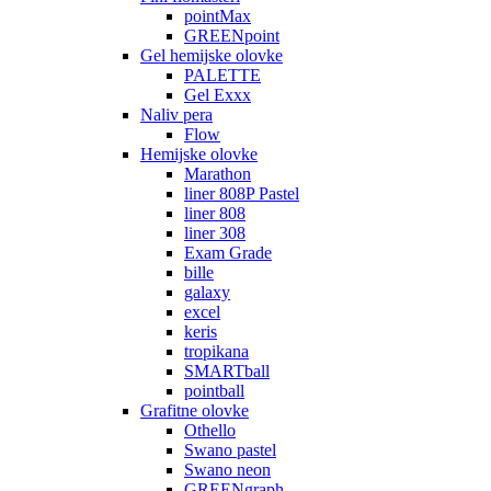
pointMax
GREENpoint
Gel hemijske olovke
PALETTE
Gel Exxx
Naliv pera
Flow
Hemijske olovke
Marathon
liner 808P Pastel
liner 808
liner 308
Exam Grade
bille
galaxy
excel
keris
tropikana
SMARTball
pointball
Grafitne olovke
Othello
Swano pastel
Swano neon
GREENgraph