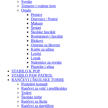
Sveske
Tempere i vodene boje
Ostalo
Pernice
Dnevnici / Notesi
Makaze
Šestari
Školske fascikle
Registratori i fascikle
Blokovi
Oprema za likovno
Kutije za užinu
Lenjiri
Lepak
Nalepnice za sveske
Plastelin i glina
STABILO K POP
STABILO PAW PATROL
RANČEVI I ŠKOLSKE TORBE
Poslednji komadi
Rančevi za vrtić i predškolsko
Troleri
Školske torbe
Rančevi za školu
Rančevi za tinejdžere