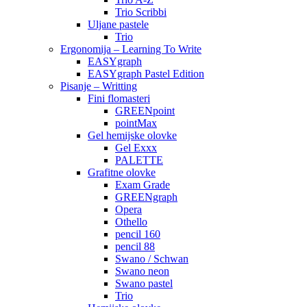
Trio Scribbi
Uljane pastele
Trio
Ergonomija – Learning To Write
EASYgraph
EASYgraph Pastel Edition
Pisanje – Writting
Fini flomasteri
GREENpoint
pointMax
Gel hemijske olovke
Gel Exxx
PALETTE
Grafitne olovke
Exam Grade
GREENgraph
Opera
Othello
pencil 160
pencil 88
Swano / Schwan
Swano neon
Swano pastel
Trio