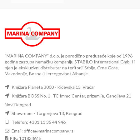
“MARINA COMPANY” d.o.o. je porodično preduzeće koje od 1996
godine zastupa nemačku kompaniju STABILO International GmbH i
njen je ekskluzivni distributer na teritoriji Srbije, Crne Gore,
Makedonije, Bosne i Hercegovine i Albanije..
Knjižara Planeta 3000 - Kičevska 15, Vračar
Knjižara BOSS No. 1- TC Immo Centar, prizemlje, Gandijeva 21
Novi Beograd
Showroom - Turgenjeva 13, Beograd
Telefon: +381 11 35 44 946
Email: office@marinacompany.rs
PIB: 101833615