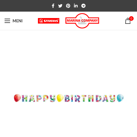
0
MENI