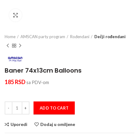
Click to enlarge
Home
AMSCAN party program
Rođendani
Dečji rođendani
Baner 74x13cm Balloons
185
RSD
sa PDV-om
Baner 74x13cm Balloons quantity
ADD TO CART
Uporedi
Dodaj u omiljene