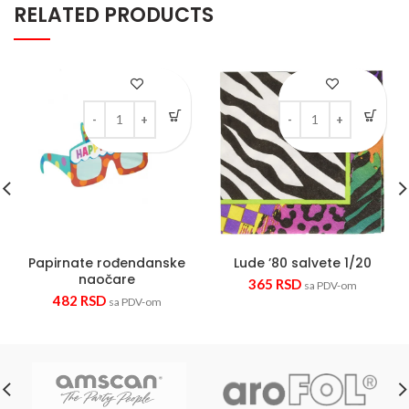
RELATED PRODUCTS
Papirnate rođendanske naočare quantity
Lude '80 salvete 1/20 
Papirnate rođendanske
Lude ’80 salvete 1/20
naočare
365
RSD
sa PDV-om
482
RSD
sa PDV-om