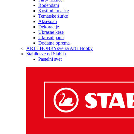
Rođendani
Kostimi i maske
Tematske žurke
Aksesoari
Dekoracije
Ukrasne kese
Ukrasni papir
Dodatna oprema
ART I HOBBY
sve za Art i Hobby
Stabilo
sve od Stabila
Pastelni svet