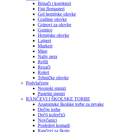
Brisači i korektori
Fini flomasteri
Gel hemijske olovke
Grafitne olovke
Gripovi za olovke
Gumice
Hemijske olovke
Lajneri
Markeri
Mine
Naliv pera
Refili
Rezači
Roleri
Tehničke olovke
Podvlačenje
Neonski signiri
Pastelni signiri
RANČEVI I ŠKOLSKE TORBE
Anatomske školske torbe za prvake
Dečije torbe
Dečji koferčići
Novčanici
Poslednji komadi
Rančevi za školu