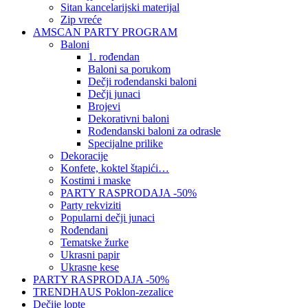
Sitan kancelarijski materijal
Zip vreće
AMSCAN PARTY PROGRAM
Baloni
1. rođendan
Baloni sa porukom
Dečji rođendanski baloni
Dečji junaci
Brojevi
Dekorativni baloni
Rođendanski baloni za odrasle
Specijalne prilike
Dekoracije
Konfete, koktel štapići…
Kostimi i maske
PARTY RASPRODAJA -50%
Party rekviziti
Popularni dečji junaci
Rođendani
Tematske žurke
Ukrasni papir
Ukrasne kese
PARTY RASPRODAJA -50%
TRENDHAUS Poklon-zezalice
Dečije lopte