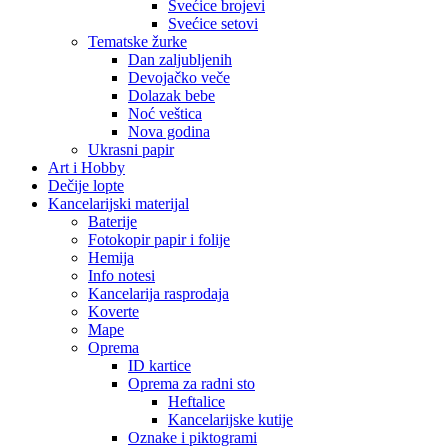
Svećice brojevi
Svećice setovi
Tematske žurke
Dan zaljubljenih
Devojačko veče
Dolazak bebe
Noć veštica
Nova godina
Ukrasni papir
Art i Hobby
Dečije lopte
Kancelarijski materijal
Baterije
Fotokopir papir i folije
Hemija
Info notesi
Kancelarija rasprodaja
Koverte
Mape
Oprema
ID kartice
Oprema za radni sto
Heftalice
Kancelarijske kutije
Oznake i piktogrami