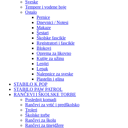
Sveske
Tempere i vodene boje
Ostalo
Pernice
Dnevnici / Notesi
Makaze
Šestari
Školske fascikle
Registratori i fascikle
Blokovi
Oprema za likovno
Kutije za užinu
Lenjiri
Lepak
Nalepnice za sveske
Plastelin i glina
STABILO K POP
STABILO PAW PATROL
RANČEVI I ŠKOLSKE TORBE
Poslednji komadi
Rančevi za vrtić i predškolsko
Troleri
Školske torbe
Rančevi za školu
Rančevi za tinejdžere