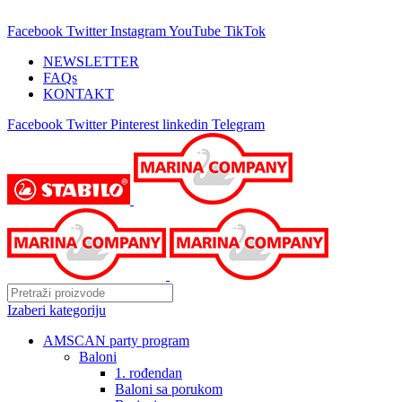
25 GODINA SA VAMA!
Facebook
Twitter
Instagram
YouTube
TikTok
NEWSLETTER
FAQs
KONTAKT
Facebook
Twitter
Pinterest
linkedin
Telegram
Izaberi kategoriju
AMSCAN party program
Baloni
1. rođendan
Baloni sa porukom