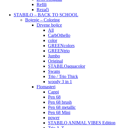
Refili
Rezači
STABILO – BACK TO SCHOOL
Bojenje – Coloring
Drvene bojice
All
CarbOthello
color
GREENcolors
GREENtrio
Jumbo
Original
STABILOaquacolor
Swans
Trio / Trio Thick
woody 3 in 1
Flomasteri
Cappi
Pen 68
Pen 68 brush
Pen 68 metallic
Pen 68 Mini
power
STABILO ANIMAL VIBES Edition
Trio A-Z