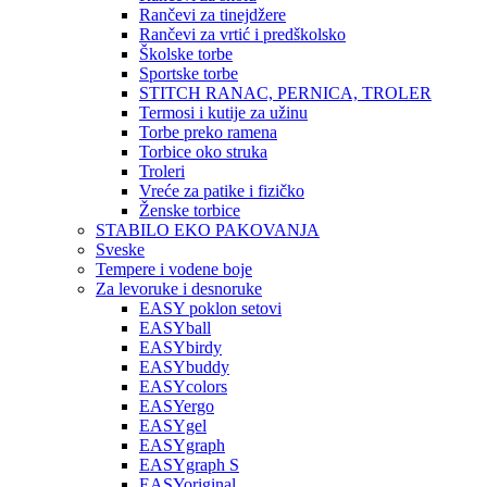
Rančevi za tinejdžere
Rančevi za vrtić i predškolsko
Školske torbe
Sportske torbe
STITCH RANAC, PERNICA, TROLER
Termosi i kutije za užinu
Torbe preko ramena
Torbice oko struka
Troleri
Vreće za patike i fizičko
Ženske torbice
STABILO EKO PAKOVANJA
Sveske
Tempere i vodene boje
Za levoruke i desnoruke
EASY poklon setovi
EASYball
EASYbirdy
EASYbuddy
EASYcolors
EASYergo
EASYgel
EASYgraph
EASYgraph S
EASYoriginal