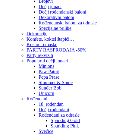
Brojevi
Dečji junaci
Dečji rođendanski baloni
Dekorativni baloni
Rođendanski baloni za odrasle
Specijalne prilike
Dekoracije
Konfete, koktel štapići…
Kostimi i maske
PARTY RASPRODAJA -50%
Party rekviziti
Popularni dečji junaci
Minions
Paw Patrol
Pepa Prase
Shimmer & Shine
Sunđer Bob
Unicorn
Rođendani
18. rođendan
Dečji rođendani
Rođendani za odrasle
Sparkling Gold
Sparkling Pink
Svećice