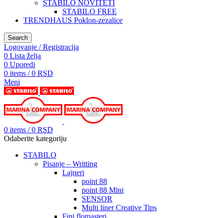
STABILO NOVITETI
STABILO FREE
TRENDHAUS Poklon-zezalice
Search
Logovanje / Registracija
0
Lista želja
0
Uporedi
0
items
/
0
RSD
Meni
0
items
/
0
RSD
Odaberite kategoriju
STABILO
Pisanje – Writting
Lajneri
point 88
point 88 Mini
SENSOR
Multi liner Creative Tips
Fini flomasteri