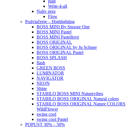
plan
Write-4-all
Naliv pera
Flow
Podvlačenje – Highlighting
BOSS MINI By Snooze One
BOSS MINI Pastel
BOSS MINI Pastellove
BOSS ORIGINAL
BOSS ORIGINAL by Ju Schnee
BOSS ORIGINAL Pastel
BOSS SPLASH
flash
GREEN BOSS
LUMINATOR
NAVIGATOR
NEON
Shine
STABILO BOSS MINI Naturevibes
STABILO BOSS ORIGINAL Natural colors
STABILO BOSS ORIGINAL Nature COLORS
WildFlower
swing cool
swing cool Pastel
POPUST 30% – 50%