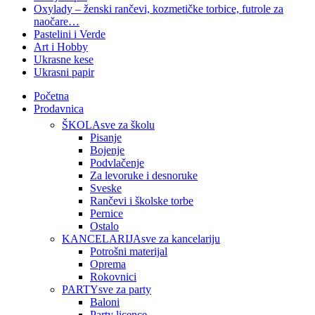
Oxylady – ženski rančevi, kozmetičke torbice, futrole za
naočare…
Pastelini i Verde
Art i Hobby
Ukrasne kese
Ukrasni papir
Početna
Prodavnica
ŠKOLA
sve za školu
Pisanje
Bojenje
Podvlačenje
Za levoruke i desnoruke
Sveske
Rančevi i školske torbe
Pernice
Ostalo
KANCELARIJA
sve za kancelariju
Potrošni materijal
Oprema
Rokovnici
PARTY
sve za party
Baloni
Party licence