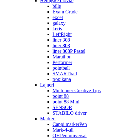
Hemijske olovke
bille
Exam Grade
excel
galaxy
keris
LeftRight
liner 308
liner 808
liner 808P Pastel
Marathon
Performer
pointball
SMARTball
tropikana
Lajneri
Multi liner Creative Tips
point 88
point 88 Mini
SENSOR
STABILO driver
Markeri
Cappi markerPen
Mark-4-all
OHPen universal