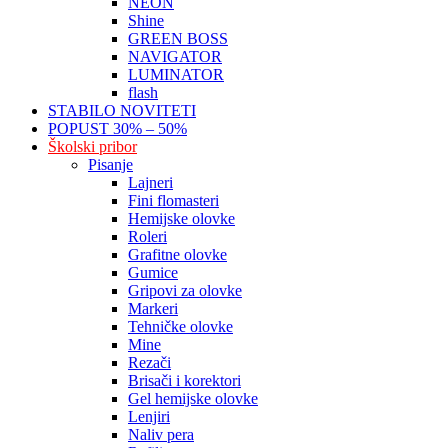
NEON
Shine
GREEN BOSS
NAVIGATOR
LUMINATOR
flash
STABILO NOVITETI
POPUST 30% – 50%
Školski pribor
Pisanje
Lajneri
Fini flomasteri
Hemijske olovke
Roleri
Grafitne olovke
Gumice
Gripovi za olovke
Markeri
Tehničke olovke
Mine
Rezači
Brisači i korektori
Gel hemijske olovke
Lenjiri
Naliv pera