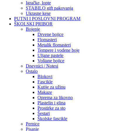
Igračke, lopte
STABILO gift pakovanja
Ukrasne kese
PUTNI I POSLOVNI PROGRAM
ŠKOLSKI PRIBOR
Bojenje
Drvene bojice
Flomasteri
Metalik flomasteri
Tempere i vodene boje
Uljane pastele
Voštane bojice
Dnevnici / Notesi
Ostalo
Blokovi
Fascikle
Kutije za užinu
Makaze
Oprema za likovno
Plastelin i glina
Prostirke za sto
Šestari
Školske fascikle
Pernice
Pisanje