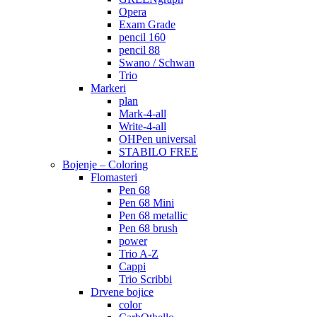
Opera
Exam Grade
pencil 160
pencil 88
Swano / Schwan
Trio
Markeri
plan
Mark-4-all
Write-4-all
OHPen universal
STABILO FREE
Bojenje – Coloring
Flomasteri
Pen 68
Pen 68 Mini
Pen 68 metallic
Pen 68 brush
power
Trio A-Z
Cappi
Trio Scribbi
Drvene bojice
color