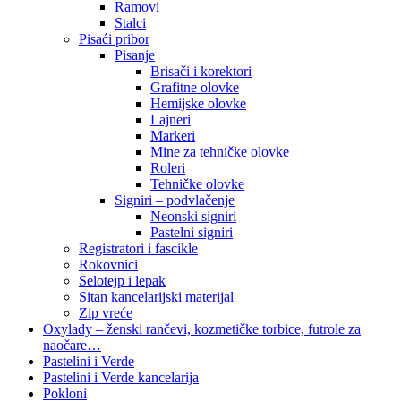
Ramovi
Stalci
Pisaći pribor
Pisanje
Brisači i korektori
Grafitne olovke
Hemijske olovke
Lajneri
Markeri
Mine za tehničke olovke
Roleri
Tehničke olovke
Signiri – podvlačenje
Neonski signiri
Pastelni signiri
Registratori i fascikle
Rokovnici
Selotejp i lepak
Sitan kancelarijski materijal
Zip vreće
Oxylady – ženski rančevi, kozmetičke torbice, futrole za
naočare…
Pastelini i Verde
Pastelini i Verde kancelarija
Pokloni