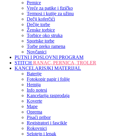
Pernice
Vreće za patike i fizičko
Termosi i kutije za užinu
Dečji koferčići
Dečije torbe
Ženske torbice
Torbice oko struka
Sportske torbe
Torbe preko ramena
Novčanici
PUTNI I POSLOVNI PROGRAM
STITCH
RANAC, PERNICA, TROLER
KANCELARISJKI MATERIJAL
Baterije
Fotokopir papir i folije
Hemija
Info notesi
Kancelarija rasprodaja
Koverte
Mape
Oprema
Pisaći pribor
Registratori i fascikle
Rokovnici
Selotejp i lepak