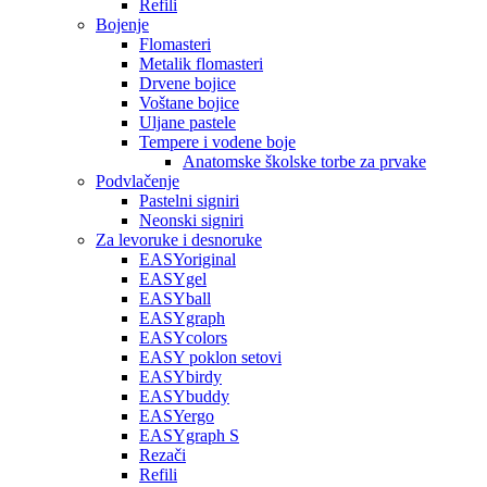
Refili
Bojenje
Flomasteri
Metalik flomasteri
Drvene bojice
Voštane bojice
Uljane pastele
Tempere i vodene boje
Anatomske školske torbe za prvake
Podvlačenje
Pastelni signiri
Neonski signiri
Za levoruke i desnoruke
EASYoriginal
EASYgel
EASYball
EASYgraph
EASYcolors
EASY poklon setovi
EASYbirdy
EASYbuddy
EASYergo
EASYgraph S
Rezači
Refili