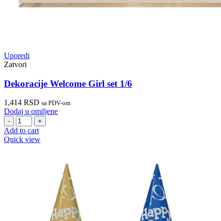
Uporedi
Zatvori
Dekoracije Welcome Girl set 1/6
1,414
RSD
sa PDV-om
Dodaj u omiljene
Dekoracije
Welcome
Add to cart
Girl
Quick view
set
1/6
quantity