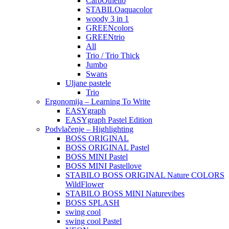
CarbOthello
STABILOaquacolor
woody 3 in 1
GREENcolors
GREENtrio
All
Trio / Trio Thick
Jumbo
Swans
Uljane pastele
Trio
Ergonomija – Learning To Write
EASYgraph
EASYgraph Pastel Edition
Podvlačenje – Highlighting
BOSS ORIGINAL
BOSS ORIGINAL Pastel
BOSS MINI Pastel
BOSS MINI Pastellove
STABILO BOSS ORIGINAL Nature COLORS
WildFlower
STABILO BOSS MINI Naturevibes
BOSS SPLASH
swing cool
swing cool Pastel