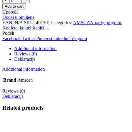
štapici
Add to cart
Fruit
Uporedi
1/50
Dodaj u omiljene
10cm
EAN:
N/A
SKU:
401301
Categories:
AMSCAN party program
,
quantity
Konfete, koktel štapići...
Podeli
Facebook
Twitter
Pinterest
linkedin
Telegram
Additional information
Reviews (0)
Deklaracija
Additional information
Brand
Amscan
Reviews (0)
Deklaracija
Related products