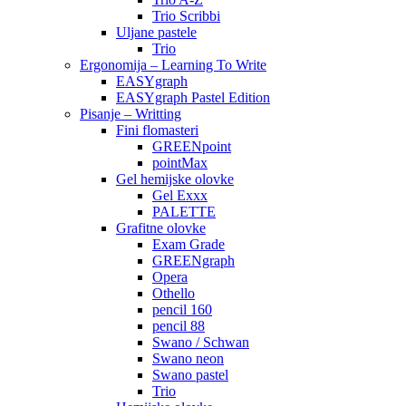
Trio Scribbi
Uljane pastele
Trio
Ergonomija – Learning To Write
EASYgraph
EASYgraph Pastel Edition
Pisanje – Writting
Fini flomasteri
GREENpoint
pointMax
Gel hemijske olovke
Gel Exxx
PALETTE
Grafitne olovke
Exam Grade
GREENgraph
Opera
Othello
pencil 160
pencil 88
Swano / Schwan
Swano neon
Swano pastel
Trio