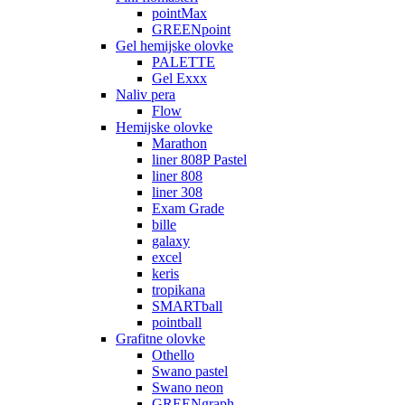
pointMax
GREENpoint
Gel hemijske olovke
PALETTE
Gel Exxx
Naliv pera
Flow
Hemijske olovke
Marathon
liner 808P Pastel
liner 808
liner 308
Exam Grade
bille
galaxy
excel
keris
tropikana
SMARTball
pointball
Grafitne olovke
Othello
Swano pastel
Swano neon
GREENgraph