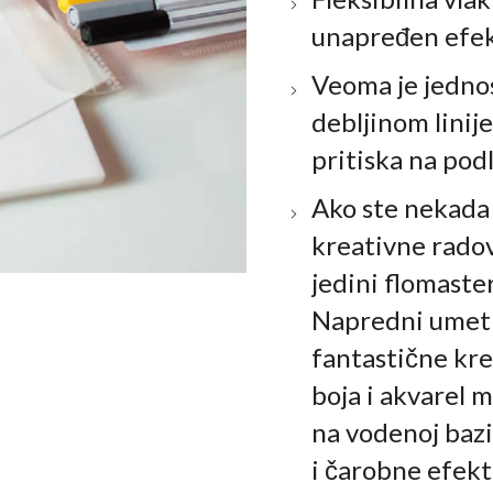
unapređen efek
Veoma je jedno
debljinom lini
pritiska na pod
Ako ste nekada 
kreativne radov
jedini flomaste
Napredni umetn
fantastične kr
boja i akvarel 
na vodenoj bazi
i čarobne efekt