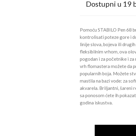
Dostupni u 19 b
Pomoću STABILO Pen 68 br
kontrolisati poteze gore i 
linije slova, bojeva ili drugi
fleksibilnim vrhom, ova olov
pogodan i za početnike i za
vrh flomastera možete da pra
popularnih boja. Možete stv
mastila na bazi vode: za sof
akvarela. Briljantni, šareni
sa ponosom ćete ih pokaza
godina iskustva.