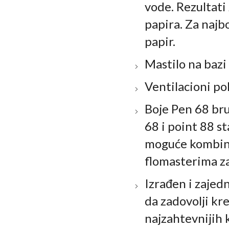
vode. Rezultati
papira. Za najbo
papir.
Mastilo na bazi
Ventilacioni po
Boje Pen 68 br
68 i point 88 s
moguće kombin
flomasterima za
Izrađen i zajed
da zadovolji kr
najzahtevnijih 