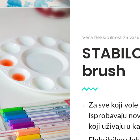
Veća fleksibilnost za vašu
STABILO
brush
Za sve koji vole
isprobavaju nov
koji uživaju u ka
Fleksibilna vla