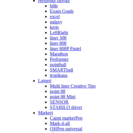
Hemijske olovke
bille
Exam Grade
excel
galaxy
keris
LeftRight
liner 308
liner 808
liner 808P Pastel
Marathon
Performer
pointball
SMARTball
tropikana
Lajneri
Multi liner Creative Tips
point 88
point 88 Mini
SENSOR
STABILO driver
Markeri
Cappi markerPen
Mark-4-all
OHPen universal