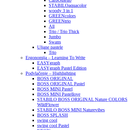
CarbOthello
STABILOaquacolor
woody 3 in 1
GREENcolors
GREENtrio
All
Trio / Trio Thick
Jumbo
Swans
Uljane pastele
Trio
Ergonomija – Learning To Write
EASYgraph
EASYgraph Pastel Edition
Podvlačenje – Highlighting
BOSS ORIGINAL
BOSS ORIGINAL Pastel
BOSS MINI Pastel
BOSS MINI Pastellove
STABILO BOSS ORIGINAL Nature COLORS
WildFlower
STABILO BOSS MINI Naturevibes
BOSS SPLASH
swing cool
swing cool Pastel