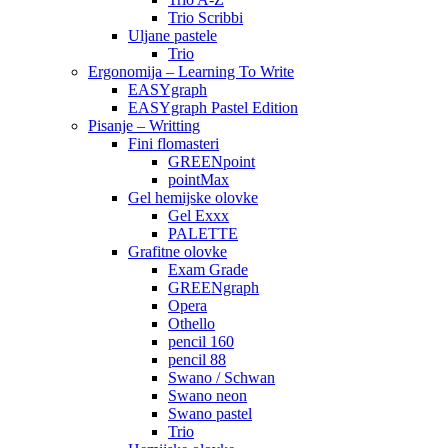
Trio Scribbi
Uljane pastele
Trio
Ergonomija – Learning To Write
EASYgraph
EASYgraph Pastel Edition
Pisanje – Writting
Fini flomasteri
GREENpoint
pointMax
Gel hemijske olovke
Gel Exxx
PALETTE
Grafitne olovke
Exam Grade
GREENgraph
Opera
Othello
pencil 160
pencil 88
Swano / Schwan
Swano neon
Swano pastel
Trio