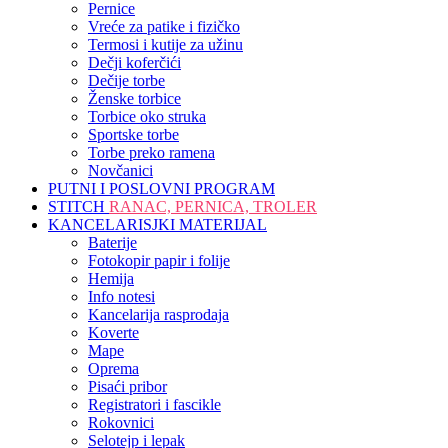
Pernice
Vreće za patike i fizičko
Termosi i kutije za užinu
Dečji koferčići
Dečije torbe
Ženske torbice
Torbice oko struka
Sportske torbe
Torbe preko ramena
Novčanici
PUTNI I POSLOVNI PROGRAM
STITCH
RANAC, PERNICA, TROLER
KANCELARISJKI MATERIJAL
Baterije
Fotokopir papir i folije
Hemija
Info notesi
Kancelarija rasprodaja
Koverte
Mape
Oprema
Pisaći pribor
Registratori i fascikle
Rokovnici
Selotejp i lepak