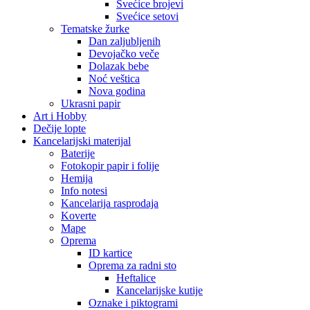
Svećice brojevi
Svećice setovi
Tematske žurke
Dan zaljubljenih
Devojačko veče
Dolazak bebe
Noć veštica
Nova godina
Ukrasni papir
Art i Hobby
Dečije lopte
Kancelarijski materijal
Baterije
Fotokopir papir i folije
Hemija
Info notesi
Kancelarija rasprodaja
Koverte
Mape
Oprema
ID kartice
Oprema za radni sto
Heftalice
Kancelarijske kutije
Oznake i piktogrami