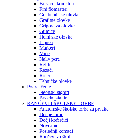
Brisači i korektori
Fini flomasteri
Gel hemijske olovke
Grafitne olovke
Gripovi za olovke
Gumice
Hemijske olovke
Lajneri
Markeri
Mine
Naliv pera
Refili
Rezači
Roleri
Tehničke olovke
Podvlačenje
Neonski signiri
Pastelni signiri
RANČEVI I ŠKOLSKE TORBE
Anatomske školske torbe za prvake
Dečije torbe
Dečji koferčići
Novčanici
Poslednji komadi
Rančevi za školu