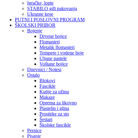
Igračke, lopte
STABILO gift pakovanja
Ukrasne kese
PUTNI I POSLOVNI PROGRAM
ŠKOLSKI PRIBOR
Bojenje
Drvene bojice
Flomasteri
Metalik flomasteri
Tempere i vodene boje
Uljane pastele
Voštane bojice
Dnevnici / Notesi
Ostalo
Blokovi
Fascikle
Kutije za užinu
Makaze
Oprema za likovno
Plastelin i glina
Prostirke za sto
Šestari
Školske fascikle
Pernice
Pisanje