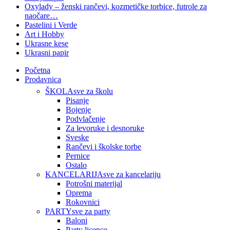
Oxylady – ženski rančevi, kozmetičke torbice, futrole za
naočare…
Pastelini i Verde
Art i Hobby
Ukrasne kese
Ukrasni papir
Početna
Prodavnica
ŠKOLA
sve za školu
Pisanje
Bojenje
Podvlačenje
Za levoruke i desnoruke
Sveske
Rančevi i školske torbe
Pernice
Ostalo
KANCELARIJA
sve za kancelariju
Potrošni materijal
Oprema
Rokovnici
PARTY
sve za party
Baloni
Party licence