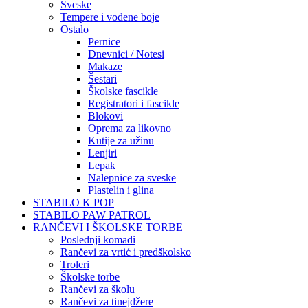
Sveske
Tempere i vodene boje
Ostalo
Pernice
Dnevnici / Notesi
Makaze
Šestari
Školske fascikle
Registratori i fascikle
Blokovi
Oprema za likovno
Kutije za užinu
Lenjiri
Lepak
Nalepnice za sveske
Plastelin i glina
STABILO K POP
STABILO PAW PATROL
RANČEVI I ŠKOLSKE TORBE
Poslednji komadi
Rančevi za vrtić i predškolsko
Troleri
Školske torbe
Rančevi za školu
Rančevi za tinejdžere