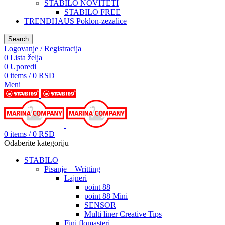
STABILO NOVITETI
STABILO FREE
TRENDHAUS Poklon-zezalice
Search
Logovanje / Registracija
0
Lista želja
0
Uporedi
0
items
/
0
RSD
Meni
0
items
/
0
RSD
Odaberite kategoriju
STABILO
Pisanje – Writting
Lajneri
point 88
point 88 Mini
SENSOR
Multi liner Creative Tips
Fini flomasteri