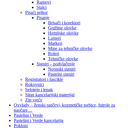
Ramovi
Stalci
Pisaći pribor
Pisanje
Brisači i korektori
Grafitne olovke
Hemijske olovke
Lajneri
Markeri
Mine za tehničke olovke
Roleri
Tehničke olovke
Signiri – podvlačenje
Neonski signiri
Pastelni signiri
Registratori i fascikle
Rokovnici
Selotejp i lepak
Sitan kancelarijski materijal
Zip vreće
Oxylady – ženski rančevi, kozmetičke torbice, futrole za
naočare…
Pastelini i Verde
Pastelini i Verde kancelarija
Pokloni