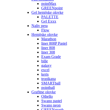
pointMax
GREENpoint
Gel hemijske olovke
PALETTE
Gel Exxx
Naliv pera
Flow
Hemijske olovke
Marathon
liner 808P Pastel
liner 808
liner 308
Exam Grade
bille
galaxy
excel
keris
tropikana
SMARTball
pointball
Grafitne olovke
Othello
Swano pastel
Swano neon
GREENgraph