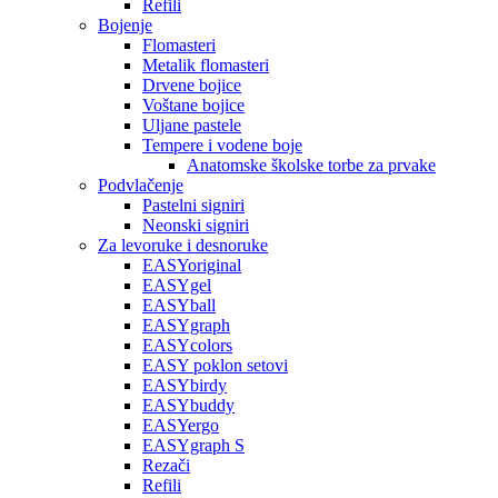
Refili
Bojenje
Flomasteri
Metalik flomasteri
Drvene bojice
Voštane bojice
Uljane pastele
Tempere i vodene boje
Anatomske školske torbe za prvake
Podvlačenje
Pastelni signiri
Neonski signiri
Za levoruke i desnoruke
EASYoriginal
EASYgel
EASYball
EASYgraph
EASYcolors
EASY poklon setovi
EASYbirdy
EASYbuddy
EASYergo
EASYgraph S
Rezači
Refili