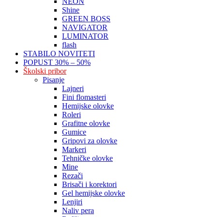
NEON
Shine
GREEN BOSS
NAVIGATOR
LUMINATOR
flash
STABILO NOVITETI
POPUST 30% – 50%
Školski pribor
Pisanje
Lajneri
Fini flomasteri
Hemijske olovke
Roleri
Grafitne olovke
Gumice
Gripovi za olovke
Markeri
Tehničke olovke
Mine
Rezači
Brisači i korektori
Gel hemijske olovke
Lenjiri
Naliv pera