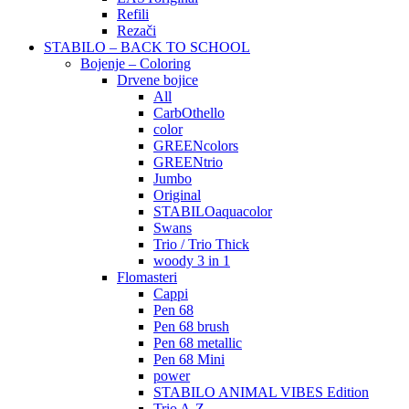
Refili
Rezači
STABILO – BACK TO SCHOOL
Bojenje – Coloring
Drvene bojice
All
CarbOthello
color
GREENcolors
GREENtrio
Jumbo
Original
STABILOaquacolor
Swans
Trio / Trio Thick
woody 3 in 1
Flomasteri
Cappi
Pen 68
Pen 68 brush
Pen 68 metallic
Pen 68 Mini
power
STABILO ANIMAL VIBES Edition
Trio A-Z