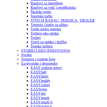
Rančevi za tinejdžere
Rančevi za vrtić i predškolsko
Školske torbe
Sportske torbe
STITCH RANAC, PERNICA, TROLER
Termosi i kutije za užinu
Torbe preko ramena
Torbice oko struka
Troleri
Vreće za patike i fizičko
Ženske torbice
STABILO EKO PAKOVANJA
Sveske
Tempere i vodene boje
Za levoruke i desnoruke
EASY poklon setovi
EASYball
EASYbirdy
EASYbuddy
EASYcolors
EASYergo
EASYgel
EASYgraph
EASYgraph S
EASYoriginal