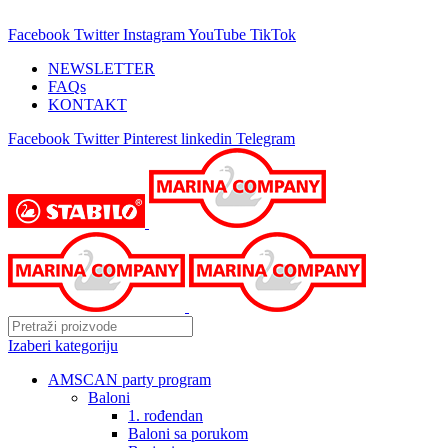
25 GODINA SA VAMA!
Facebook
Twitter
Instagram
YouTube
TikTok
NEWSLETTER
FAQs
KONTAKT
Facebook
Twitter
Pinterest
linkedin
Telegram
Izaberi kategoriju
AMSCAN party program
Baloni
1. rođendan
Baloni sa porukom