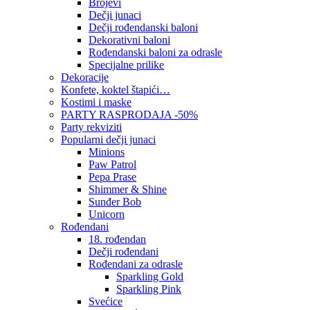
Brojevi
Dečji junaci
Dečji rođendanski baloni
Dekorativni baloni
Rođendanski baloni za odrasle
Specijalne prilike
Dekoracije
Konfete, koktel štapići…
Kostimi i maske
PARTY RASPRODAJA -50%
Party rekviziti
Popularni dečji junaci
Minions
Paw Patrol
Pepa Prase
Shimmer & Shine
Sunđer Bob
Unicorn
Rođendani
18. rođendan
Dečji rođendani
Rođendani za odrasle
Sparkling Gold
Sparkling Pink
Svećice