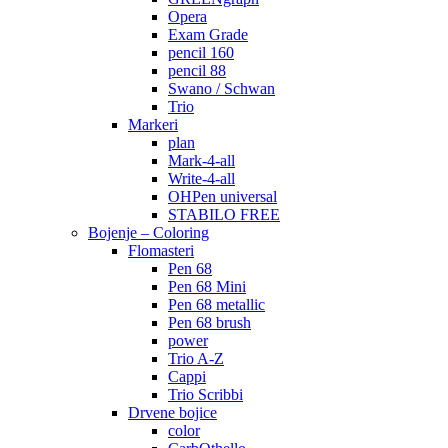
Opera
Exam Grade
pencil 160
pencil 88
Swano / Schwan
Trio
Markeri
plan
Mark-4-all
Write-4-all
OHPen universal
STABILO FREE
Bojenje – Coloring
Flomasteri
Pen 68
Pen 68 Mini
Pen 68 metallic
Pen 68 brush
power
Trio A-Z
Cappi
Trio Scribbi
Drvene bojice
color