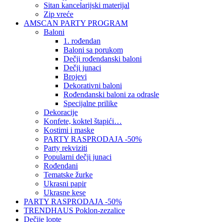
Sitan kancelarijski materijal
Zip vreće
AMSCAN PARTY PROGRAM
Baloni
1. rođendan
Baloni sa porukom
Dečji rođendanski baloni
Dečji junaci
Brojevi
Dekorativni baloni
Rođendanski baloni za odrasle
Specijalne prilike
Dekoracije
Konfete, koktel štapići…
Kostimi i maske
PARTY RASPRODAJA -50%
Party rekviziti
Popularni dečji junaci
Rođendani
Tematske žurke
Ukrasni papir
Ukrasne kese
PARTY RASPRODAJA -50%
TRENDHAUS Poklon-zezalice
Dečije lopte