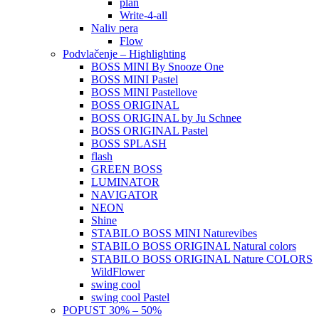
plan
Write-4-all
Naliv pera
Flow
Podvlačenje – Highlighting
BOSS MINI By Snooze One
BOSS MINI Pastel
BOSS MINI Pastellove
BOSS ORIGINAL
BOSS ORIGINAL by Ju Schnee
BOSS ORIGINAL Pastel
BOSS SPLASH
flash
GREEN BOSS
LUMINATOR
NAVIGATOR
NEON
Shine
STABILO BOSS MINI Naturevibes
STABILO BOSS ORIGINAL Natural colors
STABILO BOSS ORIGINAL Nature COLORS
WildFlower
swing cool
swing cool Pastel
POPUST 30% – 50%