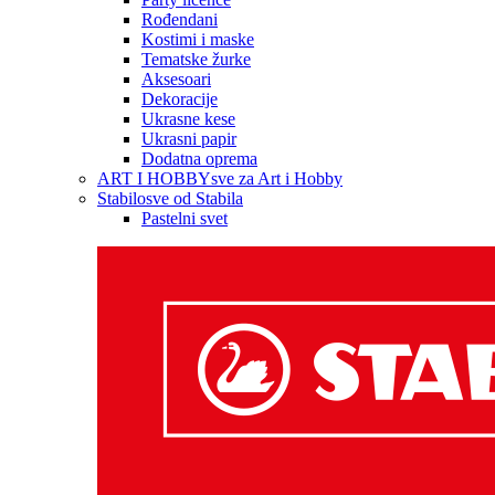
Rođendani
Kostimi i maske
Tematske žurke
Aksesoari
Dekoracije
Ukrasne kese
Ukrasni papir
Dodatna oprema
ART I HOBBY
sve za Art i Hobby
Stabilo
sve od Stabila
Pastelni svet