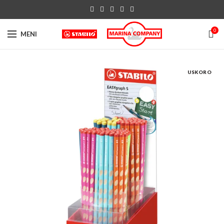
0
MENI
USKORO