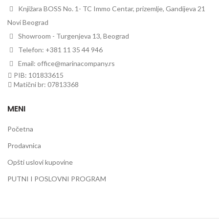
Knjižara BOSS No. 1- TC Immo Centar, prizemlje, Gandijeva 21
Novi Beograd
Showroom - Turgenjeva 13, Beograd
Telefon: +381 11 35 44 946
Email: office@marinacompany.rs
PIB: 101833615
Matični br: 07813368
MENI
Početna
Prodavnica
Opšti uslovi kupovine
PUTNI I POSLOVNI PROGRAM