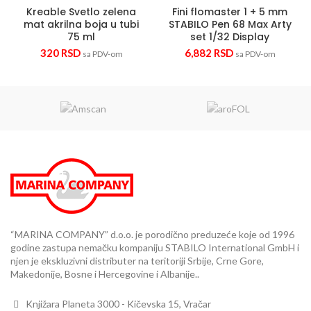
Kreable Svetlo zelena
Fini flomaster 1 + 5 mm
mat akrilna boja u tubi
STABILO Pen 68 Max Arty
75 ml
set 1/32 Display
320
RSD
6,882
RSD
sa PDV-om
sa PDV-om
“MARINA COMPANY” d.o.o. je porodično preduzeće koje od 1996
godine zastupa nemačku kompaniju STABILO International GmbH i
njen je ekskluzivni distributer na teritoriji Srbije, Crne Gore,
Makedonije, Bosne i Hercegovine i Albanije..
Knjižara Planeta 3000 - Kičevska 15, Vračar