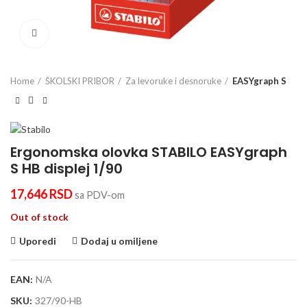
Click to enlarge
Home
ŠKOLSKI PRIBOR
Za levoruke i desnoruke
EASYgraph S
Ergonomska olovka STABILO EASYgraph
S HB displej 1/90
17,646
RSD
sa PDV-om
Out of stock
Uporedi
Dodaj u omiljene
EAN:
N/A
SKU:
327/90-HB