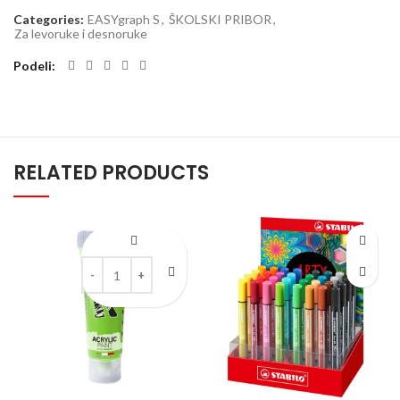
Categories:
EASYgraph S
,
ŠKOLSKI PRIBOR
,
Za levoruke i desnoruke
Podeli
RELATED PRODUCTS
Kreable Svetlo zelena mat akrilna boja u tubi 75 ml quanti