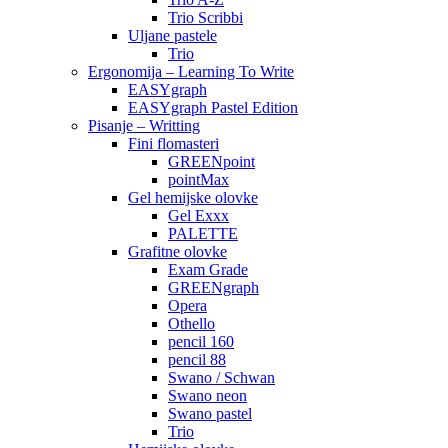
Trio Scribbi
Uljane pastele
Trio
Ergonomija – Learning To Write
EASYgraph
EASYgraph Pastel Edition
Pisanje – Writting
Fini flomasteri
GREENpoint
pointMax
Gel hemijske olovke
Gel Exxx
PALETTE
Grafitne olovke
Exam Grade
GREENgraph
Opera
Othello
pencil 160
pencil 88
Swano / Schwan
Swano neon
Swano pastel
Trio