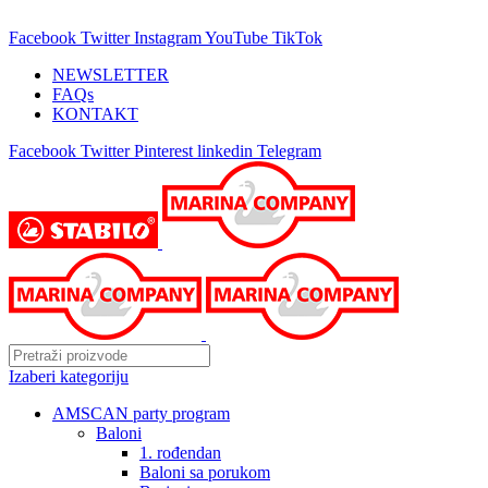
25 GODINA SA VAMA!
Facebook
Twitter
Instagram
YouTube
TikTok
NEWSLETTER
FAQs
KONTAKT
Facebook
Twitter
Pinterest
linkedin
Telegram
Izaberi kategoriju
AMSCAN party program
Baloni
1. rođendan
Baloni sa porukom