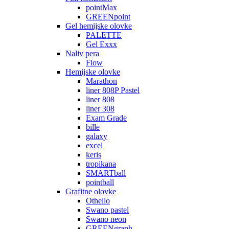
pointMax
GREENpoint
Gel hemijske olovke
PALETTE
Gel Exxx
Naliv pera
Flow
Hemijske olovke
Marathon
liner 808P Pastel
liner 808
liner 308
Exam Grade
bille
galaxy
excel
keris
tropikana
SMARTball
pointball
Grafitne olovke
Othello
Swano pastel
Swano neon
GREENgraph