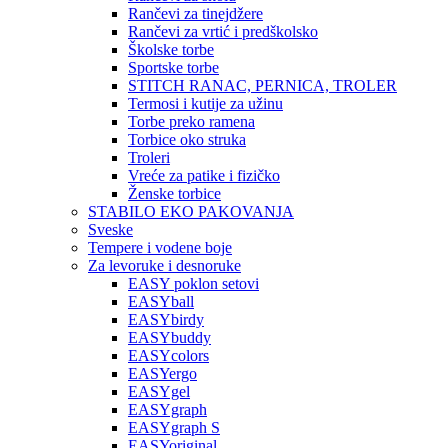
Rančevi za tinejdžere
Rančevi za vrtić i predškolsko
Školske torbe
Sportske torbe
STITCH RANAC, PERNICA, TROLER
Termosi i kutije za užinu
Torbe preko ramena
Torbice oko struka
Troleri
Vreće za patike i fizičko
Ženske torbice
STABILO EKO PAKOVANJA
Sveske
Tempere i vodene boje
Za levoruke i desnoruke
EASY poklon setovi
EASYball
EASYbirdy
EASYbuddy
EASYcolors
EASYergo
EASYgel
EASYgraph
EASYgraph S
EASYoriginal