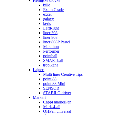
Hemijske olovke
bille
Exam Grade
excel
galaxy
keris
LeftRight
liner 308
liner 808
liner 808P Pastel
Marathon
Performer
pointball
SMARTball
tropikana
Lajneri
Multi liner Creative Tips
point 88
point 88 Mini
SENSOR
STABILO driver
Markeri
Cappi markerPen
Mark-4-all
OHPen universal