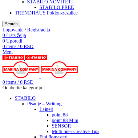
STABILO NOVITETI
STABILO FREE
TRENDHAUS Poklon-zezalice
Search
Logovanje / Registracija
0
Lista želja
0
Uporedi
0
items
/
0
RSD
Meni
0
items
/
0
RSD
Odaberite kategoriju
STABILO
Pisanje – Writting
Lajneri
point 88
point 88 Mini
SENSOR
Multi liner Creative Tips
Fini flomasteri