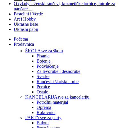
Oxylady – ženski rančevi, kozmetičke torbice, futrole za
naočare…
Pastelini i Verde
Art i Hobby
Ukrasne kese
Ukrasni papir
Početna
Prodavnica
ŠKOLA
sve za školu
Pisanje
Bojenje
Podvlačenje
Za levoruke i desnoruke
Sveske
Rančevi i školske torbe
Pernice
Ostalo
KANCELARIJA
sve za kancelariju
Potrošni materijal
Oprema
Rokovnici
PARTY
sve za party
Baloni
Party licence