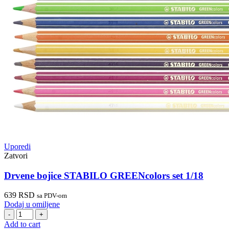
Uporedi
Zatvori
Drvene bojice STABILO GREENcolors set 1/18
639
RSD
sa PDV-om
Dodaj u omiljene
Drvene
bojice
Add to cart