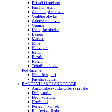
Brisači i korektori
Fini flomasteri
Gel hemijske olovke
Grafitne olovke
Gripovi za olovke
Gumice
Hemijske olovke
Lajneri
Markeri
Mine
Naliv pera
Refili
Rezači
Roleri
Tehničke olovke
Podvlačenje
Neonski signiri
Pastelni signiri
RANČEVI I ŠKOLSKE TORBE
Anatomske školske torbe za prvake
Dečije torbe
Dečji koferčići
Novčanici
Poslednji komadi
Rančevi za školu