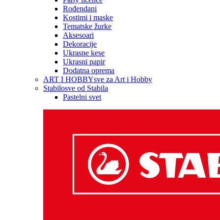
Rođendani
Kostimi i maske
Tematske žurke
Aksesoari
Dekoracije
Ukrasne kese
Ukrasni papir
Dodatna oprema
ART I HOBBY
sve za Art i Hobby
Stabilo
sve od Stabila
Pastelni svet