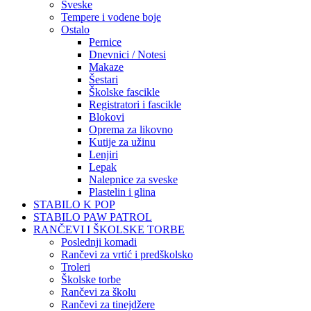
Sveske
Tempere i vodene boje
Ostalo
Pernice
Dnevnici / Notesi
Makaze
Šestari
Školske fascikle
Registratori i fascikle
Blokovi
Oprema za likovno
Kutije za užinu
Lenjiri
Lepak
Nalepnice za sveske
Plastelin i glina
STABILO K POP
STABILO PAW PATROL
RANČEVI I ŠKOLSKE TORBE
Poslednji komadi
Rančevi za vrtić i predškolsko
Troleri
Školske torbe
Rančevi za školu
Rančevi za tinejdžere