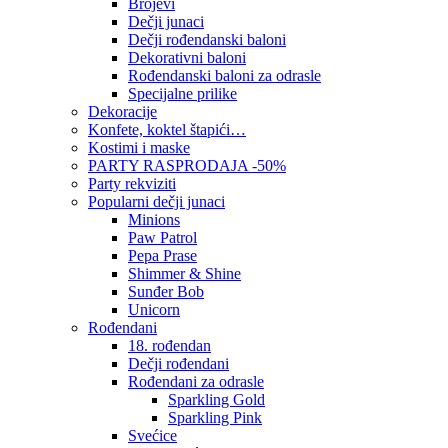
Brojevi
Dečji junaci
Dečji rođendanski baloni
Dekorativni baloni
Rođendanski baloni za odrasle
Specijalne prilike
Dekoracije
Konfete, koktel štapići…
Kostimi i maske
PARTY RASPRODAJA -50%
Party rekviziti
Popularni dečji junaci
Minions
Paw Patrol
Pepa Prase
Shimmer & Shine
Sunđer Bob
Unicorn
Rođendani
18. rođendan
Dečji rođendani
Rođendani za odrasle
Sparkling Gold
Sparkling Pink
Svećice