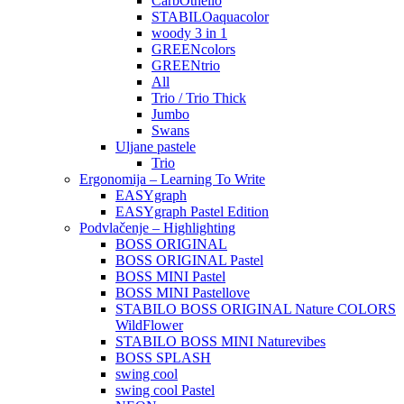
CarbOthello
STABILOaquacolor
woody 3 in 1
GREENcolors
GREENtrio
All
Trio / Trio Thick
Jumbo
Swans
Uljane pastele
Trio
Ergonomija – Learning To Write
EASYgraph
EASYgraph Pastel Edition
Podvlačenje – Highlighting
BOSS ORIGINAL
BOSS ORIGINAL Pastel
BOSS MINI Pastel
BOSS MINI Pastellove
STABILO BOSS ORIGINAL Nature COLORS
WildFlower
STABILO BOSS MINI Naturevibes
BOSS SPLASH
swing cool
swing cool Pastel