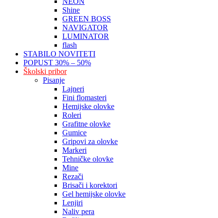
NEON
Shine
GREEN BOSS
NAVIGATOR
LUMINATOR
flash
STABILO NOVITETI
POPUST 30% – 50%
Školski pribor
Pisanje
Lajneri
Fini flomasteri
Hemijske olovke
Roleri
Grafitne olovke
Gumice
Gripovi za olovke
Markeri
Tehničke olovke
Mine
Rezači
Brisači i korektori
Gel hemijske olovke
Lenjiri
Naliv pera