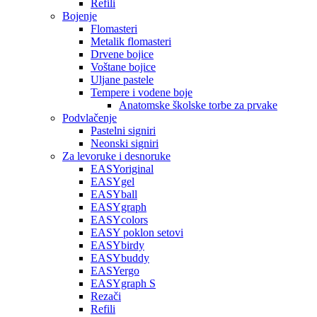
Refili
Bojenje
Flomasteri
Metalik flomasteri
Drvene bojice
Voštane bojice
Uljane pastele
Tempere i vodene boje
Anatomske školske torbe za prvake
Podvlačenje
Pastelni signiri
Neonski signiri
Za levoruke i desnoruke
EASYoriginal
EASYgel
EASYball
EASYgraph
EASYcolors
EASY poklon setovi
EASYbirdy
EASYbuddy
EASYergo
EASYgraph S
Rezači
Refili