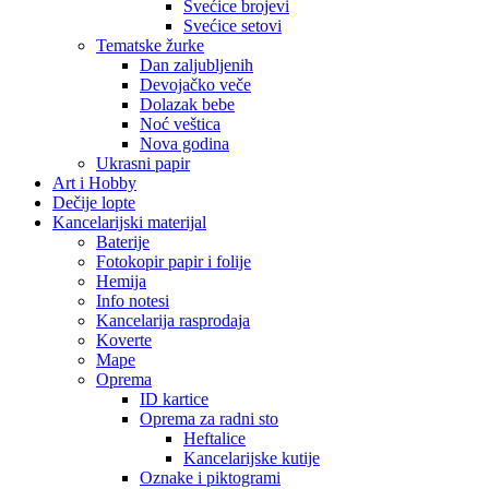
Svećice brojevi
Svećice setovi
Tematske žurke
Dan zaljubljenih
Devojačko veče
Dolazak bebe
Noć veštica
Nova godina
Ukrasni papir
Art i Hobby
Dečije lopte
Kancelarijski materijal
Baterije
Fotokopir papir i folije
Hemija
Info notesi
Kancelarija rasprodaja
Koverte
Mape
Oprema
ID kartice
Oprema za radni sto
Heftalice
Kancelarijske kutije
Oznake i piktogrami