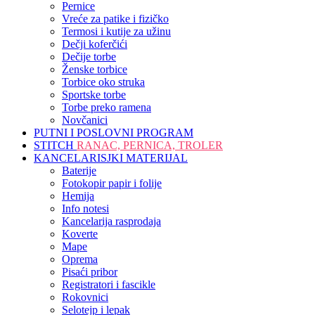
Pernice
Vreće za patike i fizičko
Termosi i kutije za užinu
Dečji koferčići
Dečije torbe
Ženske torbice
Torbice oko struka
Sportske torbe
Torbe preko ramena
Novčanici
PUTNI I POSLOVNI PROGRAM
STITCH
RANAC, PERNICA, TROLER
KANCELARISJKI MATERIJAL
Baterije
Fotokopir papir i folije
Hemija
Info notesi
Kancelarija rasprodaja
Koverte
Mape
Oprema
Pisaći pribor
Registratori i fascikle
Rokovnici
Selotejp i lepak