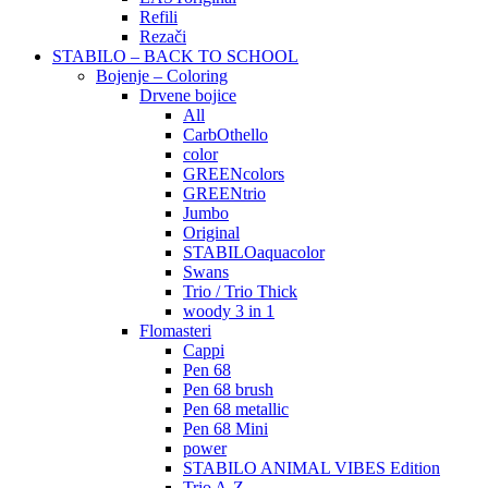
Refili
Rezači
STABILO – BACK TO SCHOOL
Bojenje – Coloring
Drvene bojice
All
CarbOthello
color
GREENcolors
GREENtrio
Jumbo
Original
STABILOaquacolor
Swans
Trio / Trio Thick
woody 3 in 1
Flomasteri
Cappi
Pen 68
Pen 68 brush
Pen 68 metallic
Pen 68 Mini
power
STABILO ANIMAL VIBES Edition
Trio A-Z