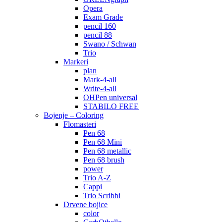
Opera
Exam Grade
pencil 160
pencil 88
Swano / Schwan
Trio
Markeri
plan
Mark-4-all
Write-4-all
OHPen universal
STABILO FREE
Bojenje – Coloring
Flomasteri
Pen 68
Pen 68 Mini
Pen 68 metallic
Pen 68 brush
power
Trio A-Z
Cappi
Trio Scribbi
Drvene bojice
color