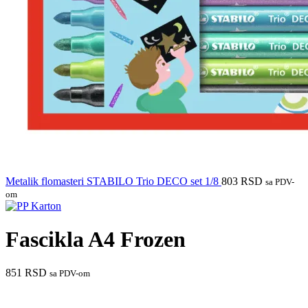
Metalik flomasteri STABILO Trio DECO set 1/8
803
RSD
sa PDV-
om
Fascikla A4 Frozen
851
RSD
sa PDV-om