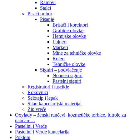
Ramovi
Stalci
Pisaći pribor
Pisanje
Brisači i korektori
Grafitne olovke
Hemijske olovke
Lajneri
Markeri
Mine za tehničke olovke
Roleri
Tehničke olovke
Signiri – podvlačenje
Neonski signiri
Pastelni signiri
Registratori i fascikle
Rokovnici
Selotejp i lepak
Sitan kancelarijski materijal
Zip vreće
Oxylady – ženski rančevi, kozmetičke torbice, futrole za
naočare…
Pastelini i Verde
Pastelini i Verde kancelarija
Pokloni