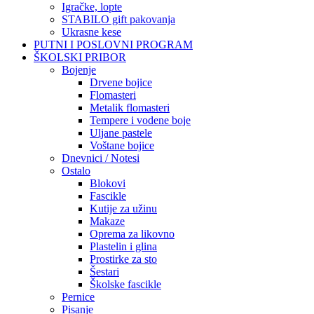
Igračke, lopte
STABILO gift pakovanja
Ukrasne kese
PUTNI I POSLOVNI PROGRAM
ŠKOLSKI PRIBOR
Bojenje
Drvene bojice
Flomasteri
Metalik flomasteri
Tempere i vodene boje
Uljane pastele
Voštane bojice
Dnevnici / Notesi
Ostalo
Blokovi
Fascikle
Kutije za užinu
Makaze
Oprema za likovno
Plastelin i glina
Prostirke za sto
Šestari
Školske fascikle
Pernice
Pisanje