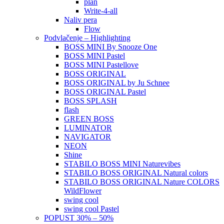
plan
Write-4-all
Naliv pera
Flow
Podvlačenje – Highlighting
BOSS MINI By Snooze One
BOSS MINI Pastel
BOSS MINI Pastellove
BOSS ORIGINAL
BOSS ORIGINAL by Ju Schnee
BOSS ORIGINAL Pastel
BOSS SPLASH
flash
GREEN BOSS
LUMINATOR
NAVIGATOR
NEON
Shine
STABILO BOSS MINI Naturevibes
STABILO BOSS ORIGINAL Natural colors
STABILO BOSS ORIGINAL Nature COLORS
WildFlower
swing cool
swing cool Pastel
POPUST 30% – 50%