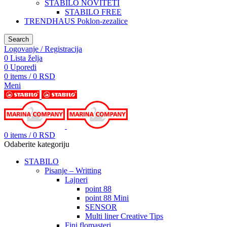
STABILO NOVITETI
STABILO FREE
TRENDHAUS Poklon-zezalice
Search
Logovanje / Registracija
0
Lista želja
0
Uporedi
0
items
/
0
RSD
Meni
0
items
/
0
RSD
Odaberite kategoriju
STABILO
Pisanje – Writting
Lajneri
point 88
point 88 Mini
SENSOR
Multi liner Creative Tips
Fini flomasteri