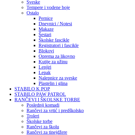
Sveske
Tempere i vodene boje
Ostalo
Pernice
Dnevnici / Notesi
Makaze
Šestari
Školske fascikle
Registratori i fascikle
Blokovi
Oprema za likovno
Kutije za užinu
Lenjiri
Lepak
Nalepnice za sveske
Plastelin i glina
STABILO K POP
STABILO PAW PATROL
RANČEVI I ŠKOLSKE TORBE
Poslednji komadi
Rančevi za vrtić i predškolsko
Troleri
Školske torbe
Rančevi za školu
Rančevi za tinejdžere