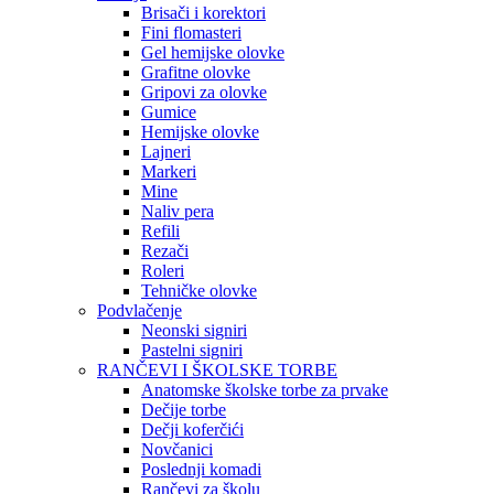
Brisači i korektori
Fini flomasteri
Gel hemijske olovke
Grafitne olovke
Gripovi za olovke
Gumice
Hemijske olovke
Lajneri
Markeri
Mine
Naliv pera
Refili
Rezači
Roleri
Tehničke olovke
Podvlačenje
Neonski signiri
Pastelni signiri
RANČEVI I ŠKOLSKE TORBE
Anatomske školske torbe za prvake
Dečije torbe
Dečji koferčići
Novčanici
Poslednji komadi
Rančevi za školu