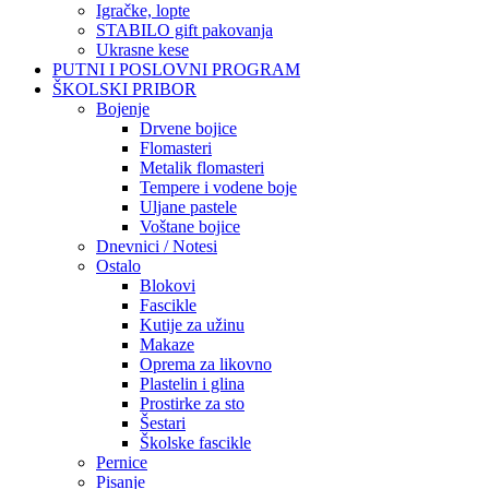
Igračke, lopte
STABILO gift pakovanja
Ukrasne kese
PUTNI I POSLOVNI PROGRAM
ŠKOLSKI PRIBOR
Bojenje
Drvene bojice
Flomasteri
Metalik flomasteri
Tempere i vodene boje
Uljane pastele
Voštane bojice
Dnevnici / Notesi
Ostalo
Blokovi
Fascikle
Kutije za užinu
Makaze
Oprema za likovno
Plastelin i glina
Prostirke za sto
Šestari
Školske fascikle
Pernice
Pisanje