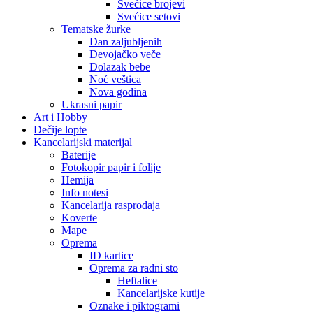
Svećice brojevi
Svećice setovi
Tematske žurke
Dan zaljubljenih
Devojačko veče
Dolazak bebe
Noć veštica
Nova godina
Ukrasni papir
Art i Hobby
Dečije lopte
Kancelarijski materijal
Baterije
Fotokopir papir i folije
Hemija
Info notesi
Kancelarija rasprodaja
Koverte
Mape
Oprema
ID kartice
Oprema za radni sto
Heftalice
Kancelarijske kutije
Oznake i piktogrami