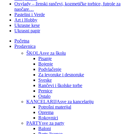
Oxylady – ženski rančevi, kozmetičke torbice, futrole za
naočare…
Pastelini i Verde
Art i Hobby
Ukrasne kese
Ukrasni papir
Početna
Prodavnica
ŠKOLA
sve za školu
Pisanje
Bojenje
Podvlačenje
Za levoruke i desnoruke
Sveske
Rančevi i školske torbe
Pernice
Ostalo
KANCELARIJA
sve za kancelariju
Potrošni materijal
Oprema
Rokovnici
PARTY
sve za party
Baloni
Party licence