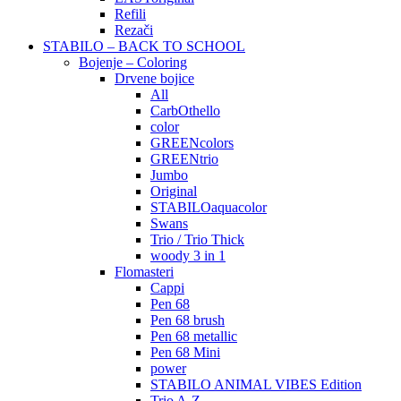
Refili
Rezači
STABILO – BACK TO SCHOOL
Bojenje – Coloring
Drvene bojice
All
CarbOthello
color
GREENcolors
GREENtrio
Jumbo
Original
STABILOaquacolor
Swans
Trio / Trio Thick
woody 3 in 1
Flomasteri
Cappi
Pen 68
Pen 68 brush
Pen 68 metallic
Pen 68 Mini
power
STABILO ANIMAL VIBES Edition
Trio A-Z