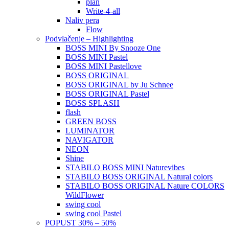
plan
Write-4-all
Naliv pera
Flow
Podvlačenje – Highlighting
BOSS MINI By Snooze One
BOSS MINI Pastel
BOSS MINI Pastellove
BOSS ORIGINAL
BOSS ORIGINAL by Ju Schnee
BOSS ORIGINAL Pastel
BOSS SPLASH
flash
GREEN BOSS
LUMINATOR
NAVIGATOR
NEON
Shine
STABILO BOSS MINI Naturevibes
STABILO BOSS ORIGINAL Natural colors
STABILO BOSS ORIGINAL Nature COLORS
WildFlower
swing cool
swing cool Pastel
POPUST 30% – 50%