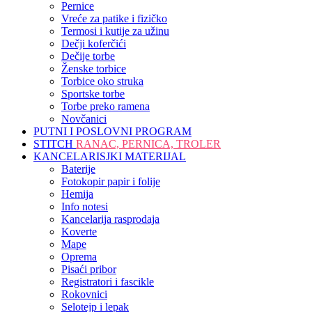
Pernice
Vreće za patike i fizičko
Termosi i kutije za užinu
Dečji koferčići
Dečije torbe
Ženske torbice
Torbice oko struka
Sportske torbe
Torbe preko ramena
Novčanici
PUTNI I POSLOVNI PROGRAM
STITCH
RANAC, PERNICA, TROLER
KANCELARISJKI MATERIJAL
Baterije
Fotokopir papir i folije
Hemija
Info notesi
Kancelarija rasprodaja
Koverte
Mape
Oprema
Pisaći pribor
Registratori i fascikle
Rokovnici
Selotejp i lepak