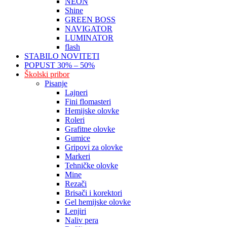
NEON
Shine
GREEN BOSS
NAVIGATOR
LUMINATOR
flash
STABILO NOVITETI
POPUST 30% – 50%
Školski pribor
Pisanje
Lajneri
Fini flomasteri
Hemijske olovke
Roleri
Grafitne olovke
Gumice
Gripovi za olovke
Markeri
Tehničke olovke
Mine
Rezači
Brisači i korektori
Gel hemijske olovke
Lenjiri
Naliv pera