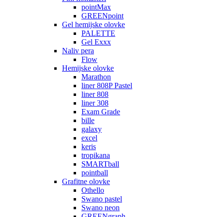
pointMax
GREENpoint
Gel hemijske olovke
PALETTE
Gel Exxx
Naliv pera
Flow
Hemijske olovke
Marathon
liner 808P Pastel
liner 808
liner 308
Exam Grade
bille
galaxy
excel
keris
tropikana
SMARTball
pointball
Grafitne olovke
Othello
Swano pastel
Swano neon
GREENgraph