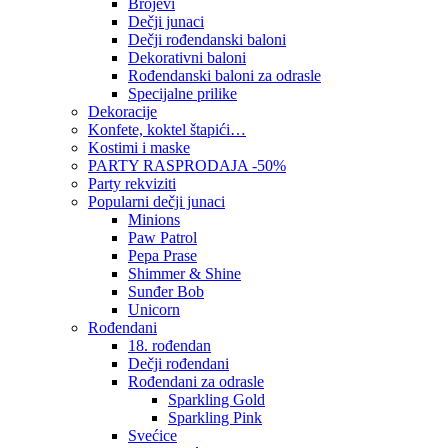
Brojevi
Dečji junaci
Dečji rođendanski baloni
Dekorativni baloni
Rođendanski baloni za odrasle
Specijalne prilike
Dekoracije
Konfete, koktel štapići…
Kostimi i maske
PARTY RASPRODAJA -50%
Party rekviziti
Popularni dečji junaci
Minions
Paw Patrol
Pepa Prase
Shimmer & Shine
Sunđer Bob
Unicorn
Rođendani
18. rođendan
Dečji rođendani
Rođendani za odrasle
Sparkling Gold
Sparkling Pink
Svećice