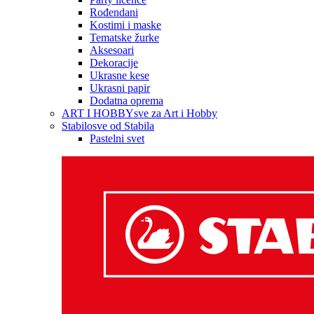
Rođendani
Kostimi i maske
Tematske žurke
Aksesoari
Dekoracije
Ukrasne kese
Ukrasni papir
Dodatna oprema
ART I HOBBY
sve za Art i Hobby
Stabilo
sve od Stabila
Pastelni svet