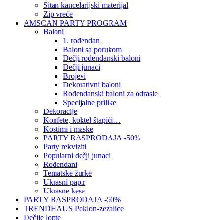
Sitan kancelarijski materijal
Zip vreće
AMSCAN PARTY PROGRAM
Baloni
1. rođendan
Baloni sa porukom
Dečji rođendanski baloni
Dečji junaci
Brojevi
Dekorativni baloni
Rođendanski baloni za odrasle
Specijalne prilike
Dekoracije
Konfete, koktel štapići…
Kostimi i maske
PARTY RASPRODAJA -50%
Party rekviziti
Popularni dečji junaci
Rođendani
Tematske žurke
Ukrasni papir
Ukrasne kese
PARTY RASPRODAJA -50%
TRENDHAUS Poklon-zezalice
Dečije lopte