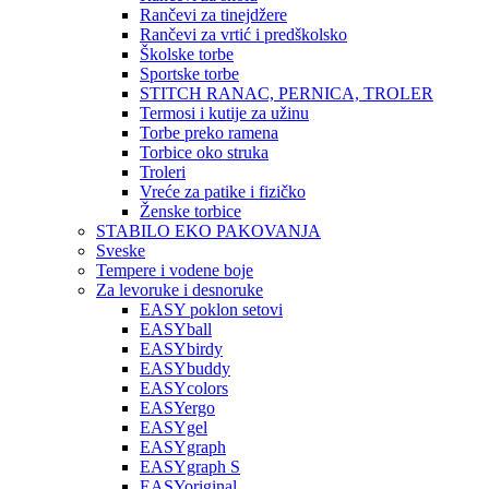
Rančevi za tinejdžere
Rančevi za vrtić i predškolsko
Školske torbe
Sportske torbe
STITCH RANAC, PERNICA, TROLER
Termosi i kutije za užinu
Torbe preko ramena
Torbice oko struka
Troleri
Vreće za patike i fizičko
Ženske torbice
STABILO EKO PAKOVANJA
Sveske
Tempere i vodene boje
Za levoruke i desnoruke
EASY poklon setovi
EASYball
EASYbirdy
EASYbuddy
EASYcolors
EASYergo
EASYgel
EASYgraph
EASYgraph S
EASYoriginal