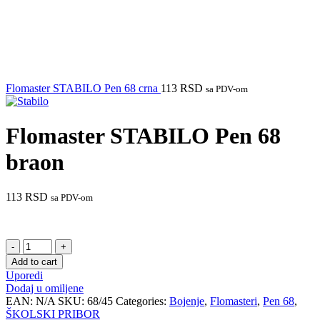
Flomaster STABILO Pen 68 crna
113
RSD
sa PDV-om
Flomaster STABILO Pen 68
braon
113
RSD
sa PDV-om
Flomaster
STABILO
Add to cart
Pen
Uporedi
68
Dodaj u omiljene
braon
EAN:
N/A
SKU:
68/45
Categories:
Bojenje
,
Flomasteri
,
Pen 68
,
quantity
ŠKOLSKI PRIBOR