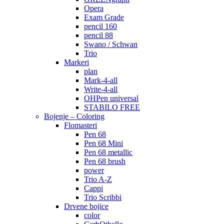
Opera
Exam Grade
pencil 160
pencil 88
Swano / Schwan
Trio
Markeri
plan
Mark-4-all
Write-4-all
OHPen universal
STABILO FREE
Bojenje – Coloring
Flomasteri
Pen 68
Pen 68 Mini
Pen 68 metallic
Pen 68 brush
power
Trio A-Z
Cappi
Trio Scribbi
Drvene bojice
color