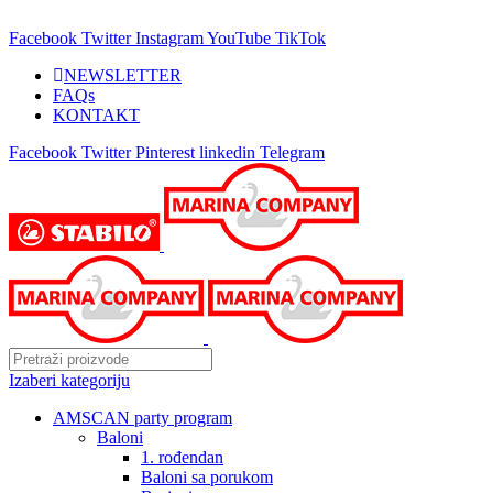
25 GODINA SA VAMA!
Facebook
Twitter
Instagram
YouTube
TikTok
NEWSLETTER
FAQs
KONTAKT
Facebook
Twitter
Pinterest
linkedin
Telegram
Izaberi kategoriju
AMSCAN party program
Baloni
1. rođendan
Baloni sa porukom