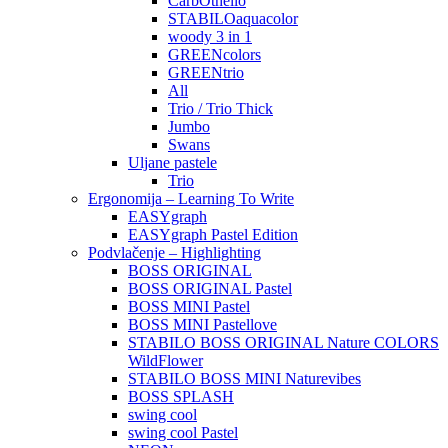
CarbOthello
STABILOaquacolor
woody 3 in 1
GREENcolors
GREENtrio
All
Trio / Trio Thick
Jumbo
Swans
Uljane pastele
Trio
Ergonomija – Learning To Write
EASYgraph
EASYgraph Pastel Edition
Podvlačenje – Highlighting
BOSS ORIGINAL
BOSS ORIGINAL Pastel
BOSS MINI Pastel
BOSS MINI Pastellove
STABILO BOSS ORIGINAL Nature COLORS
WildFlower
STABILO BOSS MINI Naturevibes
BOSS SPLASH
swing cool
swing cool Pastel