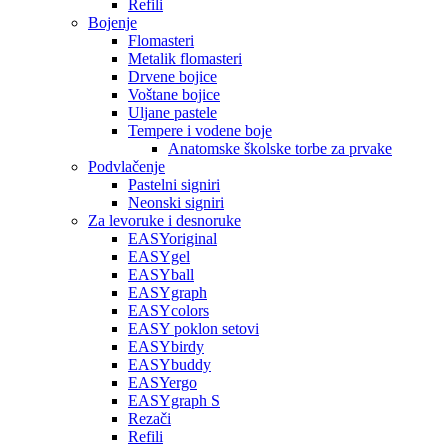
Refili
Bojenje
Flomasteri
Metalik flomasteri
Drvene bojice
Voštane bojice
Uljane pastele
Tempere i vodene boje
Anatomske školske torbe za prvake
Podvlačenje
Pastelni signiri
Neonski signiri
Za levoruke i desnoruke
EASYoriginal
EASYgel
EASYball
EASYgraph
EASYcolors
EASY poklon setovi
EASYbirdy
EASYbuddy
EASYergo
EASYgraph S
Rezači
Refili