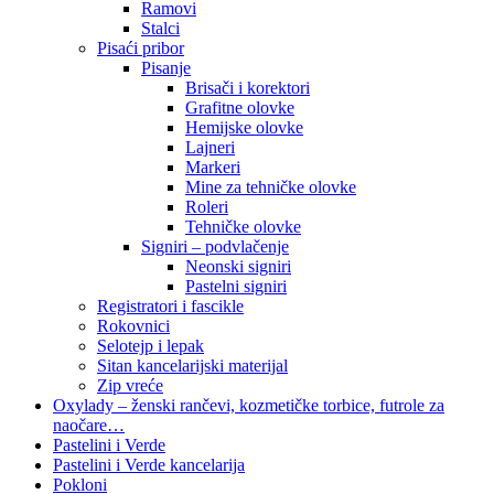
Ramovi
Stalci
Pisaći pribor
Pisanje
Brisači i korektori
Grafitne olovke
Hemijske olovke
Lajneri
Markeri
Mine za tehničke olovke
Roleri
Tehničke olovke
Signiri – podvlačenje
Neonski signiri
Pastelni signiri
Registratori i fascikle
Rokovnici
Selotejp i lepak
Sitan kancelarijski materijal
Zip vreće
Oxylady – ženski rančevi, kozmetičke torbice, futrole za
naočare…
Pastelini i Verde
Pastelini i Verde kancelarija
Pokloni