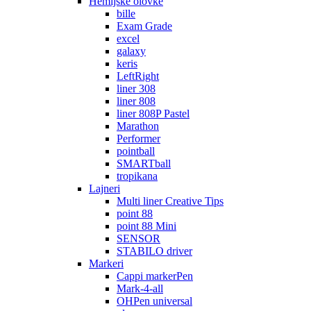
Hemijske olovke
bille
Exam Grade
excel
galaxy
keris
LeftRight
liner 308
liner 808
liner 808P Pastel
Marathon
Performer
pointball
SMARTball
tropikana
Lajneri
Multi liner Creative Tips
point 88
point 88 Mini
SENSOR
STABILO driver
Markeri
Cappi markerPen
Mark-4-all
OHPen universal