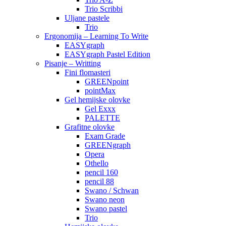
Trio Scribbi
Uljane pastele
Trio
Ergonomija – Learning To Write
EASYgraph
EASYgraph Pastel Edition
Pisanje – Writting
Fini flomasteri
GREENpoint
pointMax
Gel hemijske olovke
Gel Exxx
PALETTE
Grafitne olovke
Exam Grade
GREENgraph
Opera
Othello
pencil 160
pencil 88
Swano / Schwan
Swano neon
Swano pastel
Trio