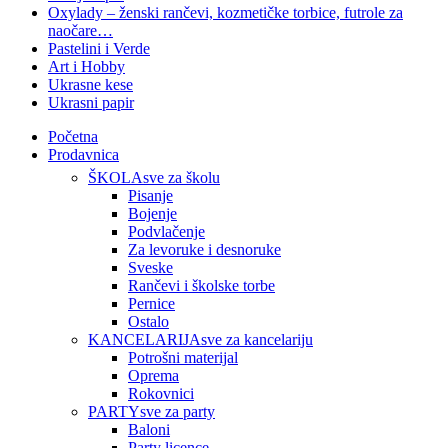
Oxylady – ženski rančevi, kozmetičke torbice, futrole za
naočare…
Pastelini i Verde
Art i Hobby
Ukrasne kese
Ukrasni papir
Početna
Prodavnica
ŠKOLA
sve za školu
Pisanje
Bojenje
Podvlačenje
Za levoruke i desnoruke
Sveske
Rančevi i školske torbe
Pernice
Ostalo
KANCELARIJA
sve za kancelariju
Potrošni materijal
Oprema
Rokovnici
PARTY
sve za party
Baloni
Party licence