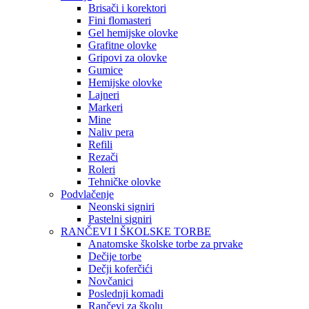
Brisači i korektori
Fini flomasteri
Gel hemijske olovke
Grafitne olovke
Gripovi za olovke
Gumice
Hemijske olovke
Lajneri
Markeri
Mine
Naliv pera
Refili
Rezači
Roleri
Tehničke olovke
Podvlačenje
Neonski signiri
Pastelni signiri
RANČEVI I ŠKOLSKE TORBE
Anatomske školske torbe za prvake
Dečije torbe
Dečji koferčići
Novčanici
Poslednji komadi
Rančevi za školu