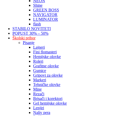
NEON
Shine
GREEN BOSS
NAVIGATOR
LUMINATOR
flash
STABILO NOVITETI
POPUST 30% – 50%
Školski pribor
Pisanje
Lajneri
Fini flomasteri
Hemijske olovke
Roleri
Grafitne olovke
Gumice
Gripovi za olovke
Markeri
Tehničke olovke
Mine
Rezači
Brisači i korektori
Gel hemijske olovke
Lenjiri
Naliv pera