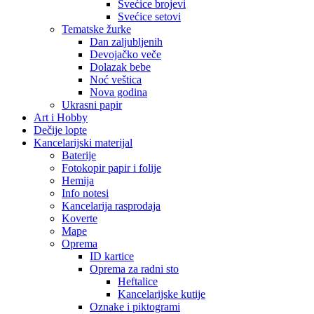
Svećice brojevi
Svećice setovi
Tematske žurke
Dan zaljubljenih
Devojačko veče
Dolazak bebe
Noć veštica
Nova godina
Ukrasni papir
Art i Hobby
Dečije lopte
Kancelarijski materijal
Baterije
Fotokopir papir i folije
Hemija
Info notesi
Kancelarija rasprodaja
Koverte
Mape
Oprema
ID kartice
Oprema za radni sto
Heftalice
Kancelarijske kutije
Oznake i piktogrami