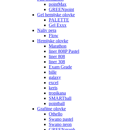
pointMax
GREENpoint
Gel hemijske olovke
PALETTE
Gel Exxx
Naliv pera
Flow
Hemijske olovke
Marathon
liner 808P Pastel
liner 808
liner 308
Exam Grade
bille
galaxy
excel
keris
tropikana
SMARTball
pointball
Grafitne olovke
Othello
Swano pastel
Swano neon
GREENgraph