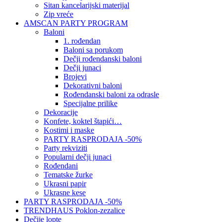
Sitan kancelarijski materijal
Zip vreće
AMSCAN PARTY PROGRAM
Baloni
1. rođendan
Baloni sa porukom
Dečji rođendanski baloni
Dečji junaci
Brojevi
Dekorativni baloni
Rođendanski baloni za odrasle
Specijalne prilike
Dekoracije
Konfete, koktel štapići…
Kostimi i maske
PARTY RASPRODAJA -50%
Party rekviziti
Popularni dečji junaci
Rođendani
Tematske žurke
Ukrasni papir
Ukrasne kese
PARTY RASPRODAJA -50%
TRENDHAUS Poklon-zezalice
Dečije lopte