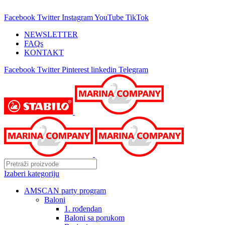
25 GODINA SA VAMA!
Facebook
Twitter
Instagram
YouTube
TikTok
NEWSLETTER
FAQs
KONTAKT
Facebook
Twitter
Pinterest
linkedin
Telegram
Izaberi kategoriju
AMSCAN party program
Baloni
1. rođendan
Baloni sa porukom