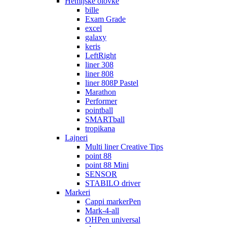
Hemijske olovke
bille
Exam Grade
excel
galaxy
keris
LeftRight
liner 308
liner 808
liner 808P Pastel
Marathon
Performer
pointball
SMARTball
tropikana
Lajneri
Multi liner Creative Tips
point 88
point 88 Mini
SENSOR
STABILO driver
Markeri
Cappi markerPen
Mark-4-all
OHPen universal