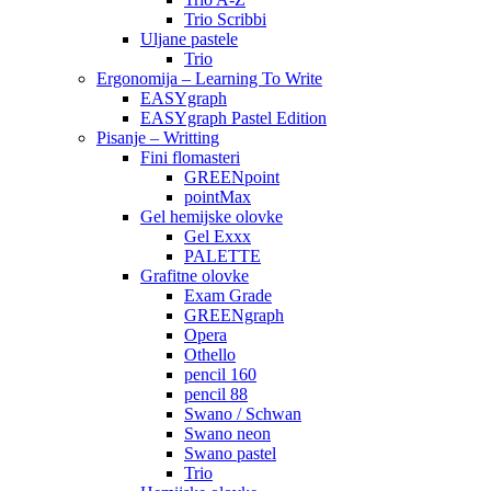
Trio Scribbi
Uljane pastele
Trio
Ergonomija – Learning To Write
EASYgraph
EASYgraph Pastel Edition
Pisanje – Writting
Fini flomasteri
GREENpoint
pointMax
Gel hemijske olovke
Gel Exxx
PALETTE
Grafitne olovke
Exam Grade
GREENgraph
Opera
Othello
pencil 160
pencil 88
Swano / Schwan
Swano neon
Swano pastel
Trio