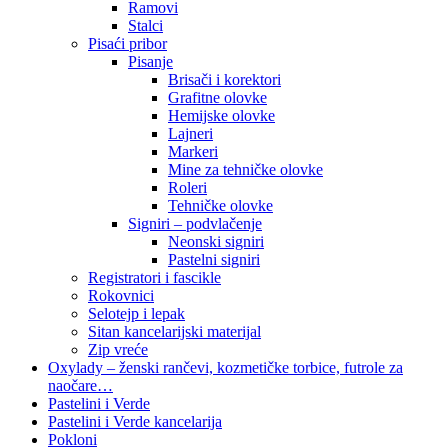
Ramovi
Stalci
Pisaći pribor
Pisanje
Brisači i korektori
Grafitne olovke
Hemijske olovke
Lajneri
Markeri
Mine za tehničke olovke
Roleri
Tehničke olovke
Signiri – podvlačenje
Neonski signiri
Pastelni signiri
Registratori i fascikle
Rokovnici
Selotejp i lepak
Sitan kancelarijski materijal
Zip vreće
Oxylady – ženski rančevi, kozmetičke torbice, futrole za
naočare…
Pastelini i Verde
Pastelini i Verde kancelarija
Pokloni