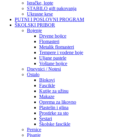
Igračke, lopte
STABILO gift pakovanja
Ukrasne kese
PUTNI I POSLOVNI PROGRAM
ŠKOLSKI PRIBOR
Bojenje
Drvene bojice
Flomasteri
Metalik flomasteri
Tempere i vodene boje
Uljane pastele
Voštane bojice
Dnevnici / Notesi
Ostalo
Blokovi
Fascikle
Kutije za užinu
Makaze
Oprema za likovno
Plastelin i glina
Prostirke za sto
Šestari
Školske fascikle
Pernice
Pisanje