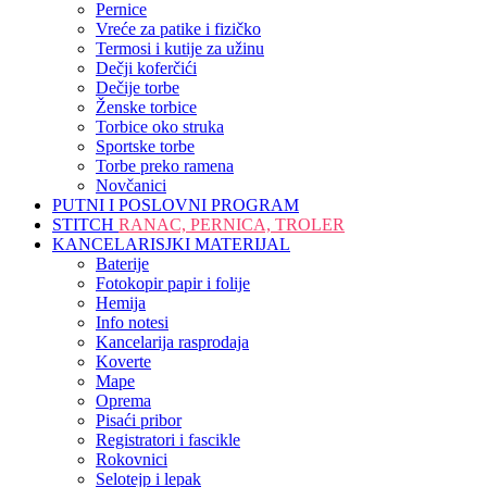
Pernice
Vreće za patike i fizičko
Termosi i kutije za užinu
Dečji koferčići
Dečije torbe
Ženske torbice
Torbice oko struka
Sportske torbe
Torbe preko ramena
Novčanici
PUTNI I POSLOVNI PROGRAM
STITCH
RANAC, PERNICA, TROLER
KANCELARISJKI MATERIJAL
Baterije
Fotokopir papir i folije
Hemija
Info notesi
Kancelarija rasprodaja
Koverte
Mape
Oprema
Pisaći pribor
Registratori i fascikle
Rokovnici
Selotejp i lepak