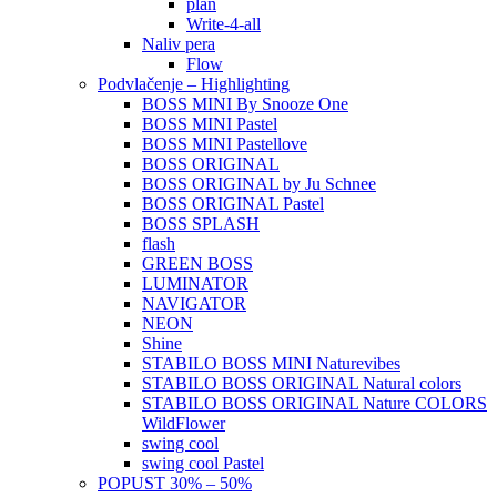
plan
Write-4-all
Naliv pera
Flow
Podvlačenje – Highlighting
BOSS MINI By Snooze One
BOSS MINI Pastel
BOSS MINI Pastellove
BOSS ORIGINAL
BOSS ORIGINAL by Ju Schnee
BOSS ORIGINAL Pastel
BOSS SPLASH
flash
GREEN BOSS
LUMINATOR
NAVIGATOR
NEON
Shine
STABILO BOSS MINI Naturevibes
STABILO BOSS ORIGINAL Natural colors
STABILO BOSS ORIGINAL Nature COLORS
WildFlower
swing cool
swing cool Pastel
POPUST 30% – 50%