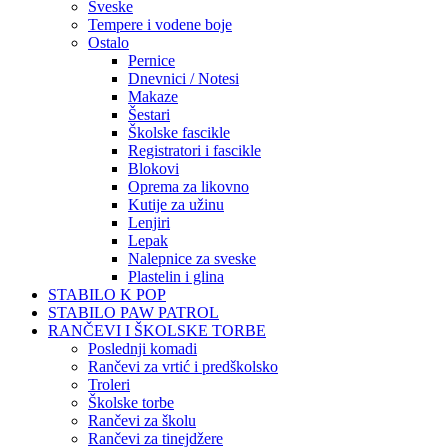
Sveske
Tempere i vodene boje
Ostalo
Pernice
Dnevnici / Notesi
Makaze
Šestari
Školske fascikle
Registratori i fascikle
Blokovi
Oprema za likovno
Kutije za užinu
Lenjiri
Lepak
Nalepnice za sveske
Plastelin i glina
STABILO K POP
STABILO PAW PATROL
RANČEVI I ŠKOLSKE TORBE
Poslednji komadi
Rančevi za vrtić i predškolsko
Troleri
Školske torbe
Rančevi za školu
Rančevi za tinejdžere