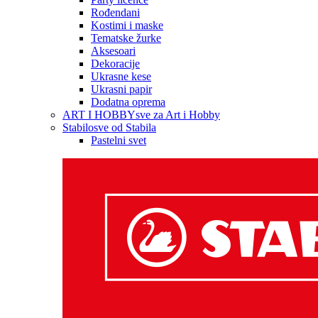
Rođendani
Kostimi i maske
Tematske žurke
Aksesoari
Dekoracije
Ukrasne kese
Ukrasni papir
Dodatna oprema
ART I HOBBY
sve za Art i Hobby
Stabilo
sve od Stabila
Pastelni svet