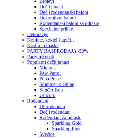
Brojevi
Dečji junaci
Dečji rođendanski baloni
Dekorativni baloni
Rođendanski baloni za odrasle
Specijalne prilike
Dekoracije
Konfete, koktel štapići…
Kostimi i maske
PARTY RASPRODAJA -50%
Party rekviziti
Popularni dečji junaci
Minions
Paw Patrol
Pepa Prase
Shimmer & Shine
Sunđer Bob
Unicorn
Rođendani
18. rođendan
Dečji rođendani
Rođendani za odrasle
Sparkling Gold
Sparkling Pink
Svećice