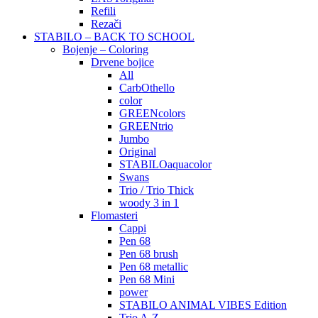
Refili
Rezači
STABILO – BACK TO SCHOOL
Bojenje – Coloring
Drvene bojice
All
CarbOthello
color
GREENcolors
GREENtrio
Jumbo
Original
STABILOaquacolor
Swans
Trio / Trio Thick
woody 3 in 1
Flomasteri
Cappi
Pen 68
Pen 68 brush
Pen 68 metallic
Pen 68 Mini
power
STABILO ANIMAL VIBES Edition
Trio A-Z