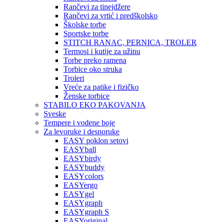
Rančevi za tinejdžere
Rančevi za vrtić i predškolsko
Školske torbe
Sportske torbe
STITCH RANAC, PERNICA, TROLER
Termosi i kutije za užinu
Torbe preko ramena
Torbice oko struka
Troleri
Vreće za patike i fizičko
Ženske torbice
STABILO EKO PAKOVANJA
Sveske
Tempere i vodene boje
Za levoruke i desnoruke
EASY poklon setovi
EASYball
EASYbirdy
EASYbuddy
EASYcolors
EASYergo
EASYgel
EASYgraph
EASYgraph S
EASYoriginal