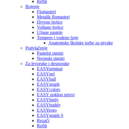
Refili
Bojenje
Flomasteri
Metalik flomasteri
Drvene bojice
Voštane bojice
Uljane pastele
Tempere i vodene boje
Anatomske školske torbe za prvake
Podvlačenje
Pastelni signiri
Neonski signiri
Za levoruke i desnoruke
EASYoriginal
EASYgel
EASYball
EASYgraph
EASYcolors
EASY poklon setovi
EASYbirdy
EASYbuddy
EASYergo
EASYgraph S
Rezači
Refili