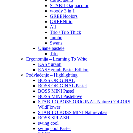
CarbOthello
STABILOaquacolor
woody 3 in 1
GREENcolors
GREENtrio
All
Trio / Trio Thick
Jumbo
Swans
Uljane pastele
Trio
Ergonomija – Learning To Write
EASYgraph
EASYgraph Pastel Edition
Podvlačenje – Highlighting
BOSS ORIGINAL
BOSS ORIGINAL Pastel
BOSS MINI Pastel
BOSS MINI Pastellove
STABILO BOSS ORIGINAL Nature COLORS
WildFlower
STABILO BOSS MINI Naturevibes
BOSS SPLASH
swing cool
swing cool Pastel