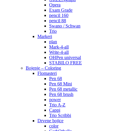
Opera
Exam Grade
pencil 160
pencil 88
Swano / Schwan
Trio
Markeri
plan
Mark-4-all
Write-4-all
OHPen universal
STABILO FREE
Bojenje – Coloring
Flomasteri
Pen 68
Pen 68 Mini
Pen 68 metallic
Pen 68 brush
power
Trio A-Z
Cappi
Trio Scribbi
Drvene bojice
color