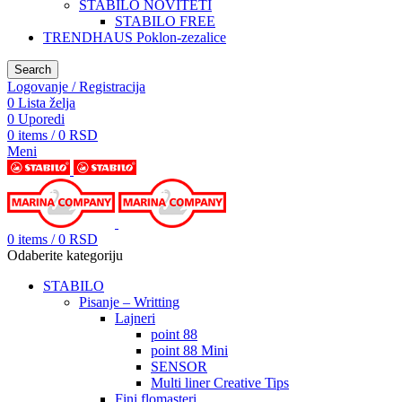
STABILO NOVITETI
STABILO FREE
TRENDHAUS Poklon-zezalice
Search
Logovanje / Registracija
0
Lista želja
0
Uporedi
0
items
/
0
RSD
Meni
0
items
/
0
RSD
Odaberite kategoriju
STABILO
Pisanje – Writting
Lajneri
point 88
point 88 Mini
SENSOR
Multi liner Creative Tips
Fini flomasteri