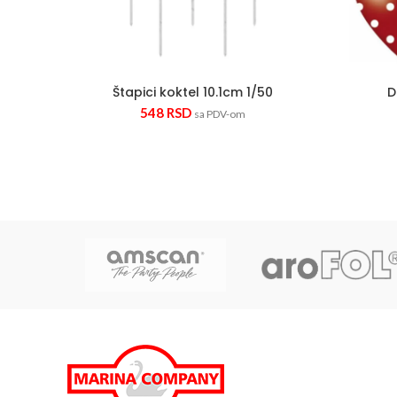
Štapici koktel 10.1cm 1/50
D
548
RSD
sa PDV-om