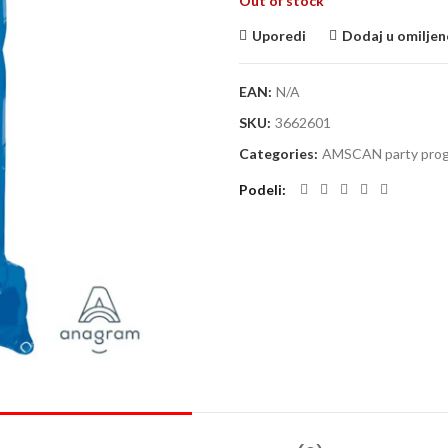
Out of stock
Uporedi
Dodaj u omiljen
EAN:
N/A
SKU:
3662601
Categories:
AMSCAN party pro
Podeli