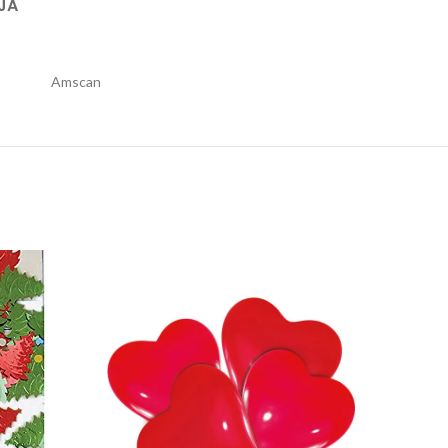
JA
Amscan
Jelka 14 gr quantity
Gumeni baloni Love Moment 1/4