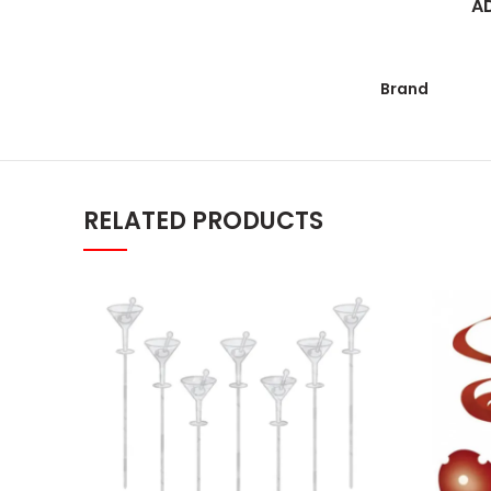
A
Brand
RELATED PRODUCTS
Štapici koktel 10.1cm 1/50 quantit