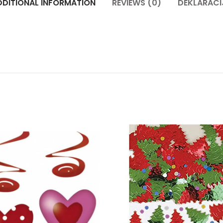
DDITIONAL INFORMATION
REVIEWS (0)
DEKLARACI
y
Dekoracija srce spirale quantity
Konfete 