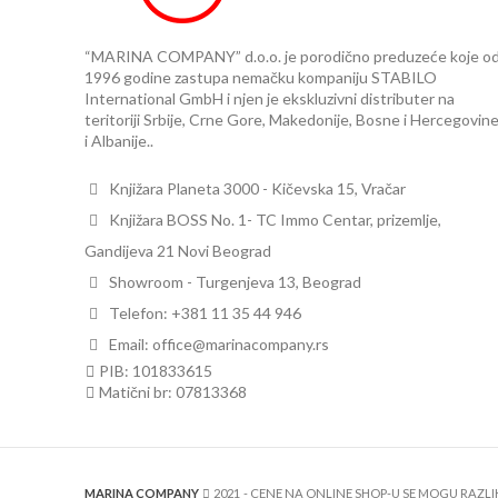
“MARINA COMPANY” d.o.o. je porodično preduzeće koje o
1996 godine zastupa nemačku kompaniju STABILO
International GmbH i njen je ekskluzivni distributer na
teritoriji Srbije, Crne Gore, Makedonije, Bosne i Hercegovin
i Albanije..
Knjižara Planeta 3000 - Kičevska 15, Vračar
Knjižara BOSS No. 1- TC Immo Centar, prizemlje,
Gandijeva 21 Novi Beograd
Showroom - Turgenjeva 13, Beograd
Telefon: +381 11 35 44 946
Email: office@marinacompany.rs
PIB: 101833615
Matični br: 07813368
MARINA COMPANY
2021
- CENE NA ONLINE SHOP-U SE MOGU RAZL