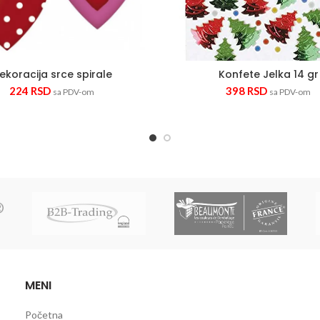
ekoracija srce spirale
Konfete Jelka 14 gr
224
RSD
398
RSD
sa PDV-om
sa PDV-om
MENI
Početna