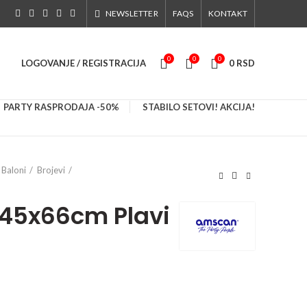
NEWSLETTER
FAQS
KONTAKT
0
0
0
LOGOVANJE / REGISTRACIJA
0
RSD
PARTY RASPRODAJA -50%
STABILO SETOVI! AKCIJA!
Baloni
Brojevi
n 45x66cm Plavi