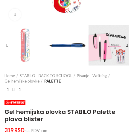
Click to enlarge
Home
STABILO - BACK TO SCHOOL
Pisanje - Writting
Gel hemijske olovke
PALETTE
Gel hemijska olovka STABILO Palette
plava blister
319
RSD
sa PDV-om