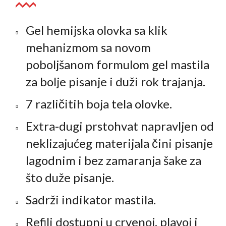
Gel hemijska olovka sa klik
mehanizmom sa novom
poboljšanom formulom gel mastila
za bolje pisanje i duži rok trajanja.
7 različitih boja tela olovke.
Extra-dugi prstohvat napravljen od
neklizajućeg materijala čini pisanje
lagodnim i bez zamaranja šake za
što duže pisanje.
Sadrži indikator mastila.
Refili dostupni u crvenoj, plavoj i