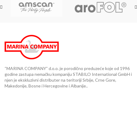
“MARINA COMPANY” d.o.o. je porodično preduzeće koje od 1996
godine zastupa nemačku kompaniju STABILO International GmbH i
njen je ekskluzivni distributer na teritoriji Srbije, Crne Gore,
Makedonije, Bosne i Hercegovine i Albanije..
Knjižara Planeta 3000 - Kičevska 15, Vračar
Knjižara BOSS No. 1- TC Immo Centar, prizemlje, Gandijeva 21
Novi Beograd
Showroom - Turgenjeva 13, Beograd
Telefon: +381 11 35 44 946