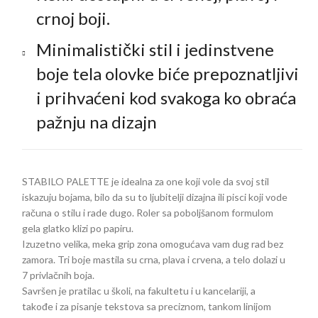
crnoj boji.
Minimalistički stil i jedinstvene
boje tela olovke biće prepoznatljivi
i prihvaćeni kod svakoga ko obraća
pažnju na dizajn
STABILO PALETTE je idealna za one koji vole da svoj stil
iskazuju bojama, bilo da su to ljubitelji dizajna ili pisci koji vode
računa o stilu i rade dugo. Roler sa poboljšanom formulom
gela glatko klizi po papiru.
Izuzetno velika, meka grip zona omogućava vam dug rad bez
zamora. Tri boje mastila su crna, plava i crvena, a telo dolazi u
7 privlačnih boja.
Savršen je pratilac u školi, na fakultetu i u kancelariji, a
takođe i za pisanje tekstova sa preciznom, tankom linijom