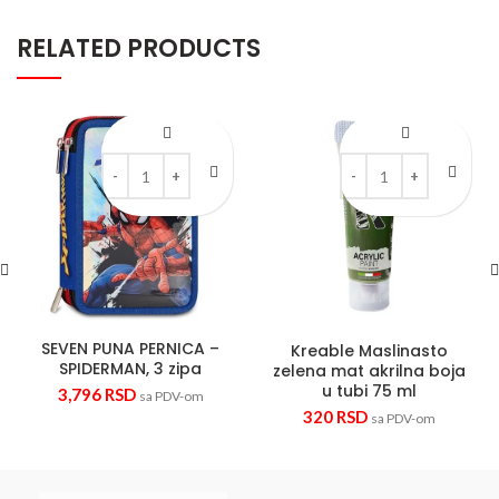
RELATED PRODUCTS
SEVEN PUNA PERNICA - SPIDERMAN, 3 zipa quantity
Kreable Maslinasto zele
SEVEN PUNA PERNICA –
Kreable Maslinasto
SPIDERMAN, 3 zipa
zelena mat akrilna boja
u tubi 75 ml
3,796
RSD
sa PDV-om
320
RSD
sa PDV-om