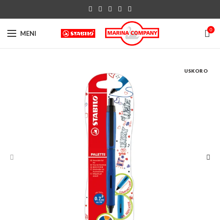
0
MENI
USKORO