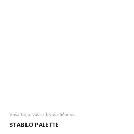
Vaša boja, vaš stil, vaša ličnost.
STABILO PALETTE