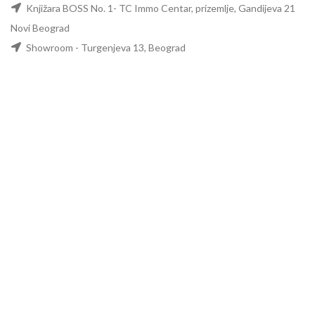
Knjižara BOSS No. 1- TC Immo Centar, prizemlje, Gandijeva 21
Novi Beograd
Showroom - Turgenjeva 13, Beograd
Telefon: +381 11 35 44 946
Email: office@marinacompany.rs
PIB: 101833615
Matični br: 07813368
MENI
Početna
Prodavnica
Opšti uslovi kupovine
PUTNI I POSLOVNI PROGRAM