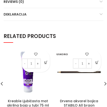
REVIEWS (0)
DEKLARACIJA
RELATED PRODUCTS
USKORO
Kreable Ljubičasta mat akrilna boja u tubi 75 ml quantity
Drvena akvarel bojica 
Kreable Ljubičasta mat
Drvena akvarel bojica
akrilna boja u tubi 75 ml
STABILO All braon