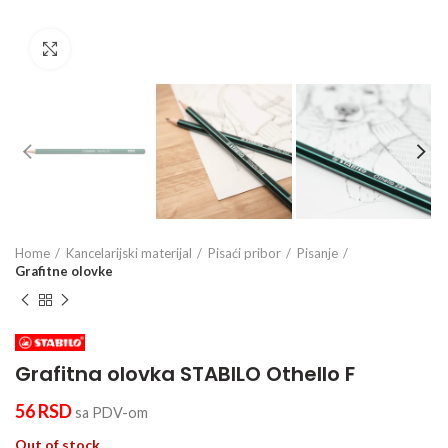
Click to enlarge
Home
Kancelarijski materijal
Pisaći pribor
Pisanje
Grafitne olovke
Grafitna olovka STABILO Othello F
56
RSD
sa PDV-om
Out of stock