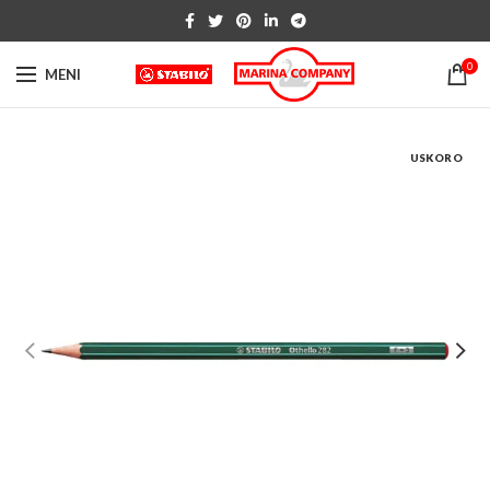
0
MENI
USKORO