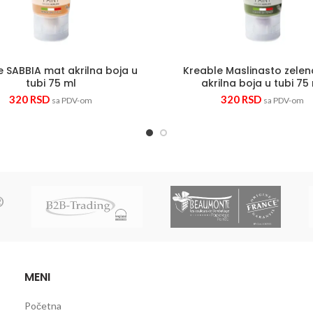
e SABBIA mat akrilna boja u
Kreable Maslinasto zele
tubi 75 ml
akrilna boja u tubi 75
320
RSD
320
RSD
sa PDV-om
sa PDV-om
MENI
Početna