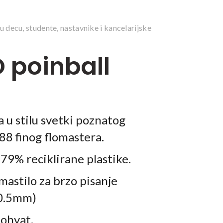
 decu, studente, nastavnike i kancelarijske
 poinball
 u stilu svetki poznatog
88 finog flomastera.
79% reciklirane plastike.
astilo za brzo pisanje
e 0.5mm)
tohvat.