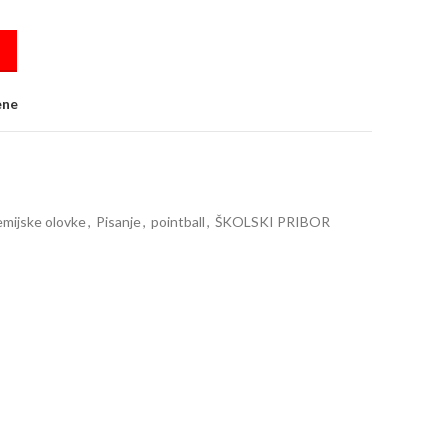
tball plava quantity
ene
mijske olovke
,
Pisanje
,
pointball
,
ŠKOLSKI PRIBOR