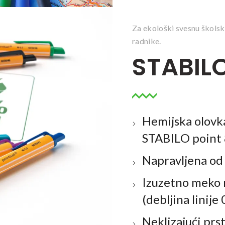
Za ekološki svesnu školsku
radnike.
STABILO
Hemijska olovka
STABILO point 
Napravljena od 
Izuzetno meko m
(debljina linij
Neklizajući prs