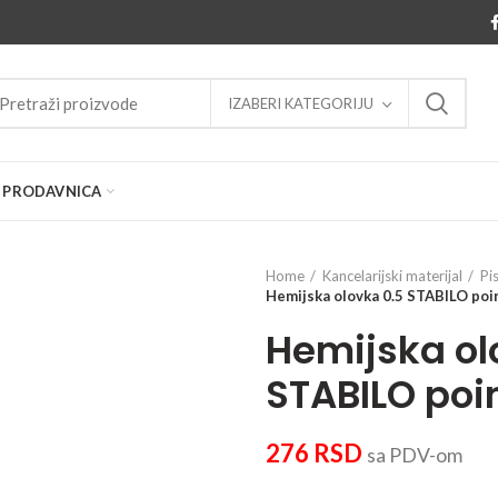
IZABERI KATEGORIJU
PRODAVNICA
Home
Kancelarijski materijal
Pi
Hemijska olovka 0.5 STABILO poin
Hemijska ol
STABILO poi
276
RSD
sa PDV-om