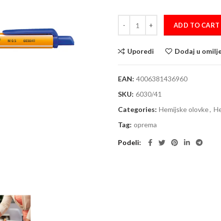
Hemijska olovka 0.5 STABILO poin
ADD TO CART
Uporedi
Dodaj u omilj
EAN:
4006381436960
SKU:
6030/41
Categories:
Hemijske olovke
,
He
Tag:
oprema
Podeli