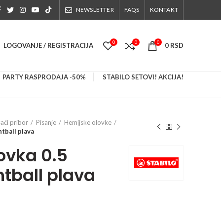
NEWSLETTER
FAQS
KONTAKT
0
0
0
LOGOVANJE / REGISTRACIJA
0
RSD
PARTY RASPRODAJA -50%
STABILO SETOVI! AKCIJA!
saći pribor
Pisanje
Hemijske olovke
tball plava
ovka 0.5
ntball plava