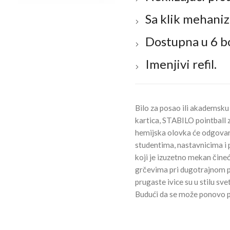
Sa klik mehani
Dostupna u 6 bo
Imenjivi refil.
Bilo za posao ili akademsku 
kartica, STABILO pointball 
hemijska olovka će odgovar
studentima, nastavnicima i p
koji je izuzetno mekan čine
grčevima pri dugotrajnom p
prugaste ivice su u stilu s
Budući da se može ponovo pu