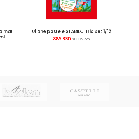
na mat
Uljane pastele STABILO Trio set 1/12
Fini 
 ml
68
385
RSD
sa PDV-om