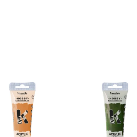
Kreable SABBIA mat akrilna boja u tubi 75 ml quantity
Kreable 