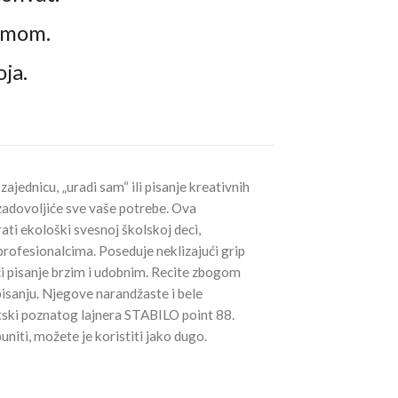
zmom.
ja.
zajednicu, „uradi sam“ ili pisanje kreativnih
zadovoljiće sve vaše potrebe. Ova
ati ekološki svesnoj školskoj deci,
rofesionalcima. Poseduje neklizajući grip
ći pisanje brzim i udobnim. Recite zbogom
isanju. Njegove narandžaste i bele
vetski poznatog lajnera STABILO point 88.
niti, možete je koristiti jako dugo.