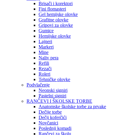
Brisači i korektori
Fini flomasteri
Gel hemijske olovke
Grafitne olovke
Gripovi za olovke
Gumice
Hemijske olovke
Lajneri
Markeri
Mine
Naliv pera
Refili
Rezači
Roleri
Tehničke olovke
Podvlačenje
Neonski signiri
Pastelni signiri
RANČEVI I ŠKOLSKE TORBE
Anatomske školske torbe za prvake
Dečije torbe
Dečji koferčići
Novčanici
Poslednji komadi
Rančevi za školu