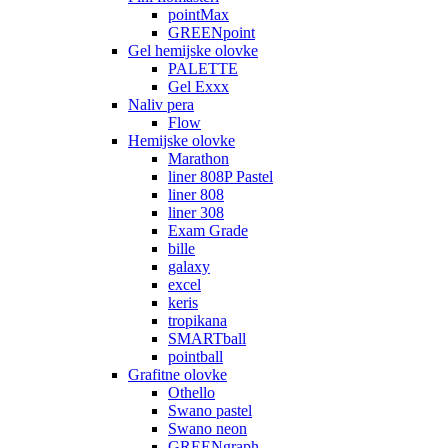
pointMax
GREENpoint
Gel hemijske olovke
PALETTE
Gel Exxx
Naliv pera
Flow
Hemijske olovke
Marathon
liner 808P Pastel
liner 808
liner 308
Exam Grade
bille
galaxy
excel
keris
tropikana
SMARTball
pointball
Grafitne olovke
Othello
Swano pastel
Swano neon
GREENgraph