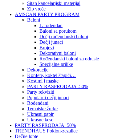
Sitan kancelarijski materijal
Zip vreće
AMSCAN PARTY PROGRAM
Baloni
1. rođendan
Baloni sa porukom
Dečji rođendanski baloni
Dečji junaci
Brojevi
Dekorativni baloni
Rođendanski baloni za odrasle
Specijalne prilike
Dekoracije
Konfete, koktel štapići…
Kostimi i maske
PARTY RASPRODAJA -50%
Party rekviziti
Popularni dečji junaci
Rođendani
Tematske žurke
Ukrasni papir
Ukrasne kese
PARTY RASPRODAJA -50%
TRENDHAUS Poklon-zezalice
Dečije lopte