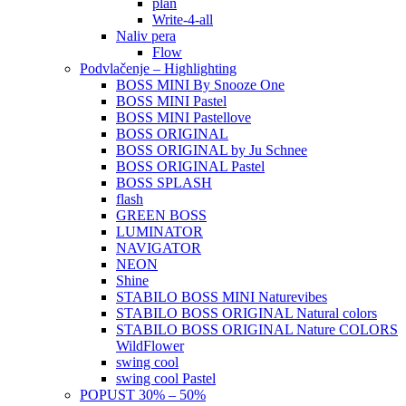
plan
Write-4-all
Naliv pera
Flow
Podvlačenje – Highlighting
BOSS MINI By Snooze One
BOSS MINI Pastel
BOSS MINI Pastellove
BOSS ORIGINAL
BOSS ORIGINAL by Ju Schnee
BOSS ORIGINAL Pastel
BOSS SPLASH
flash
GREEN BOSS
LUMINATOR
NAVIGATOR
NEON
Shine
STABILO BOSS MINI Naturevibes
STABILO BOSS ORIGINAL Natural colors
STABILO BOSS ORIGINAL Nature COLORS
WildFlower
swing cool
swing cool Pastel
POPUST 30% – 50%