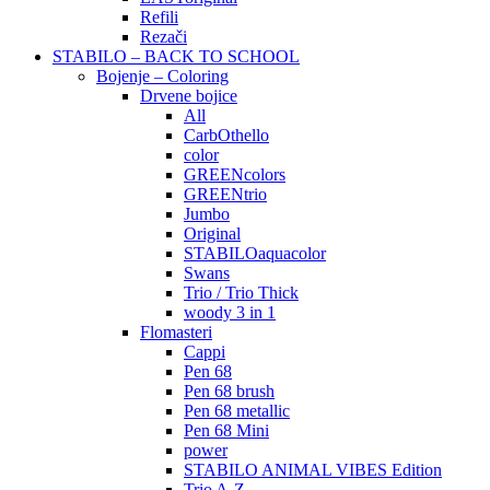
Refili
Rezači
STABILO – BACK TO SCHOOL
Bojenje – Coloring
Drvene bojice
All
CarbOthello
color
GREENcolors
GREENtrio
Jumbo
Original
STABILOaquacolor
Swans
Trio / Trio Thick
woody 3 in 1
Flomasteri
Cappi
Pen 68
Pen 68 brush
Pen 68 metallic
Pen 68 Mini
power
STABILO ANIMAL VIBES Edition
Trio A-Z