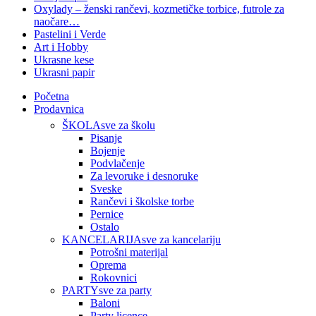
Oxylady – ženski rančevi, kozmetičke torbice, futrole za
naočare…
Pastelini i Verde
Art i Hobby
Ukrasne kese
Ukrasni papir
Početna
Prodavnica
ŠKOLA
sve za školu
Pisanje
Bojenje
Podvlačenje
Za levoruke i desnoruke
Sveske
Rančevi i školske torbe
Pernice
Ostalo
KANCELARIJA
sve za kancelariju
Potrošni materijal
Oprema
Rokovnici
PARTY
sve za party
Baloni
Party licence