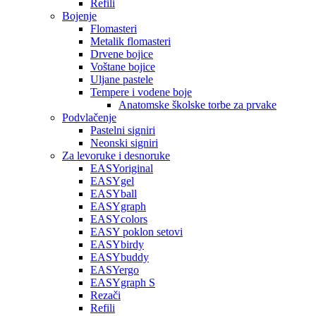
Refili
Bojenje
Flomasteri
Metalik flomasteri
Drvene bojice
Voštane bojice
Uljane pastele
Tempere i vodene boje
Anatomske školske torbe za prvake
Podvlačenje
Pastelni signiri
Neonski signiri
Za levoruke i desnoruke
EASYoriginal
EASYgel
EASYball
EASYgraph
EASYcolors
EASY poklon setovi
EASYbirdy
EASYbuddy
EASYergo
EASYgraph S
Rezači
Refili