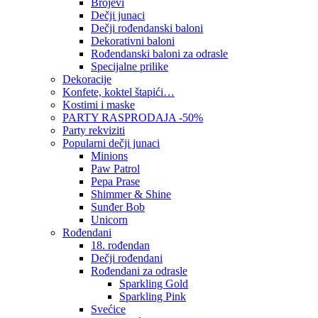
Brojevi
Dečji junaci
Dečji rođendanski baloni
Dekorativni baloni
Rođendanski baloni za odrasle
Specijalne prilike
Dekoracije
Konfete, koktel štapići…
Kostimi i maske
PARTY RASPRODAJA -50%
Party rekviziti
Popularni dečji junaci
Minions
Paw Patrol
Pepa Prase
Shimmer & Shine
Sunđer Bob
Unicorn
Rođendani
18. rođendan
Dečji rođendani
Rođendani za odrasle
Sparkling Gold
Sparkling Pink
Svećice