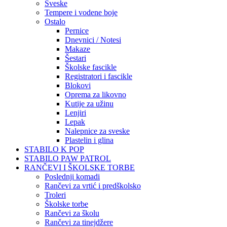
Sveske
Tempere i vodene boje
Ostalo
Pernice
Dnevnici / Notesi
Makaze
Šestari
Školske fascikle
Registratori i fascikle
Blokovi
Oprema za likovno
Kutije za užinu
Lenjiri
Lepak
Nalepnice za sveske
Plastelin i glina
STABILO K POP
STABILO PAW PATROL
RANČEVI I ŠKOLSKE TORBE
Poslednji komadi
Rančevi za vrtić i predškolsko
Troleri
Školske torbe
Rančevi za školu
Rančevi za tinejdžere