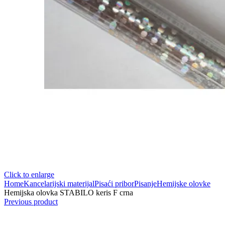
Click to enlarge
Home
Kancelarijski materijal
Pisaći pribor
Pisanje
Hemijske olovke
Hemijska olovka STABILO keris F crna
Previous product