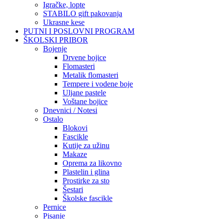
Igračke, lopte
STABILO gift pakovanja
Ukrasne kese
PUTNI I POSLOVNI PROGRAM
ŠKOLSKI PRIBOR
Bojenje
Drvene bojice
Flomasteri
Metalik flomasteri
Tempere i vodene boje
Uljane pastele
Voštane bojice
Dnevnici / Notesi
Ostalo
Blokovi
Fascikle
Kutije za užinu
Makaze
Oprema za likovno
Plastelin i glina
Prostirke za sto
Šestari
Školske fascikle
Pernice
Pisanje