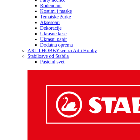
Rođendani
Kostimi i maske
Tematske žurke
Aksesoari
Dekoracije
Ukrasne kese
Ukrasni papir
Dodatna oprema
ART I HOBBY
sve za Art i Hobby
Stabilo
sve od Stabila
Pastelni svet