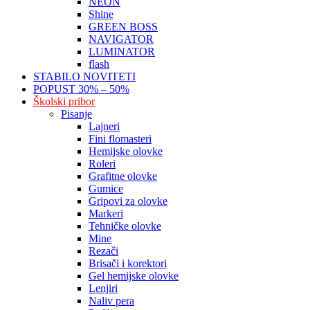
NEON
Shine
GREEN BOSS
NAVIGATOR
LUMINATOR
flash
STABILO NOVITETI
POPUST 30% – 50%
Školski pribor
Pisanje
Lajneri
Fini flomasteri
Hemijske olovke
Roleri
Grafitne olovke
Gumice
Gripovi za olovke
Markeri
Tehničke olovke
Mine
Rezači
Brisači i korektori
Gel hemijske olovke
Lenjiri
Naliv pera