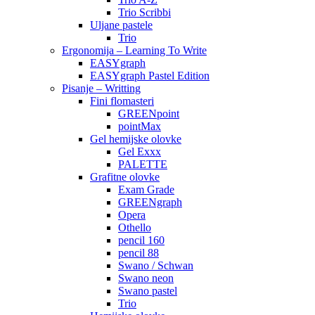
Trio Scribbi
Uljane pastele
Trio
Ergonomija – Learning To Write
EASYgraph
EASYgraph Pastel Edition
Pisanje – Writting
Fini flomasteri
GREENpoint
pointMax
Gel hemijske olovke
Gel Exxx
PALETTE
Grafitne olovke
Exam Grade
GREENgraph
Opera
Othello
pencil 160
pencil 88
Swano / Schwan
Swano neon
Swano pastel
Trio