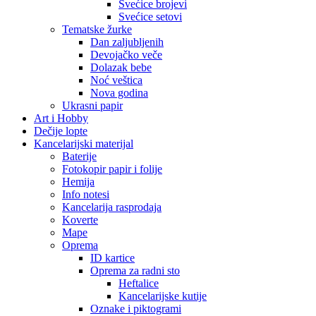
Svećice brojevi
Svećice setovi
Tematske žurke
Dan zaljubljenih
Devojačko veče
Dolazak bebe
Noć veštica
Nova godina
Ukrasni papir
Art i Hobby
Dečije lopte
Kancelarijski materijal
Baterije
Fotokopir papir i folije
Hemija
Info notesi
Kancelarija rasprodaja
Koverte
Mape
Oprema
ID kartice
Oprema za radni sto
Heftalice
Kancelarijske kutije
Oznake i piktogrami