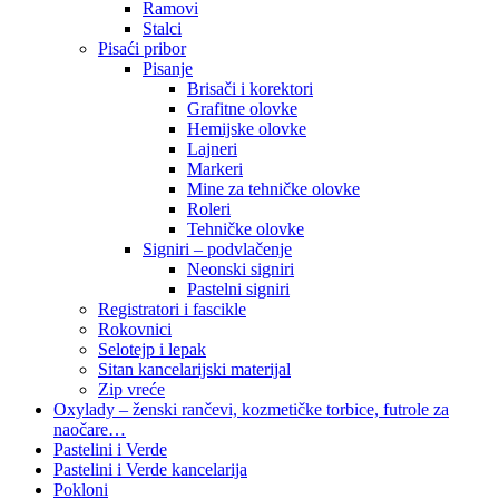
Ramovi
Stalci
Pisaći pribor
Pisanje
Brisači i korektori
Grafitne olovke
Hemijske olovke
Lajneri
Markeri
Mine za tehničke olovke
Roleri
Tehničke olovke
Signiri – podvlačenje
Neonski signiri
Pastelni signiri
Registratori i fascikle
Rokovnici
Selotejp i lepak
Sitan kancelarijski materijal
Zip vreće
Oxylady – ženski rančevi, kozmetičke torbice, futrole za
naočare…
Pastelini i Verde
Pastelini i Verde kancelarija
Pokloni