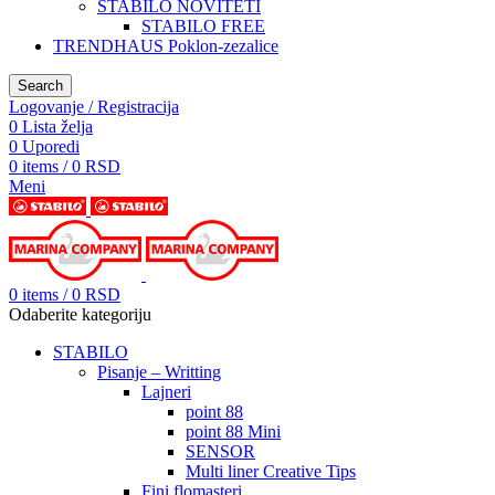
STABILO NOVITETI
STABILO FREE
TRENDHAUS Poklon-zezalice
Search
Logovanje / Registracija
0
Lista želja
0
Uporedi
0
items
/
0
RSD
Meni
0
items
/
0
RSD
Odaberite kategoriju
STABILO
Pisanje – Writting
Lajneri
point 88
point 88 Mini
SENSOR
Multi liner Creative Tips
Fini flomasteri