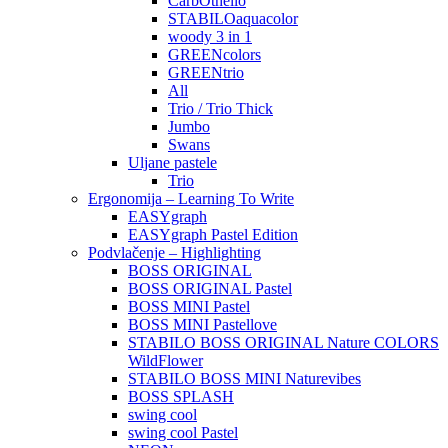
CarbOthello
STABILOaquacolor
woody 3 in 1
GREENcolors
GREENtrio
All
Trio / Trio Thick
Jumbo
Swans
Uljane pastele
Trio
Ergonomija – Learning To Write
EASYgraph
EASYgraph Pastel Edition
Podvlačenje – Highlighting
BOSS ORIGINAL
BOSS ORIGINAL Pastel
BOSS MINI Pastel
BOSS MINI Pastellove
STABILO BOSS ORIGINAL Nature COLORS
WildFlower
STABILO BOSS MINI Naturevibes
BOSS SPLASH
swing cool
swing cool Pastel