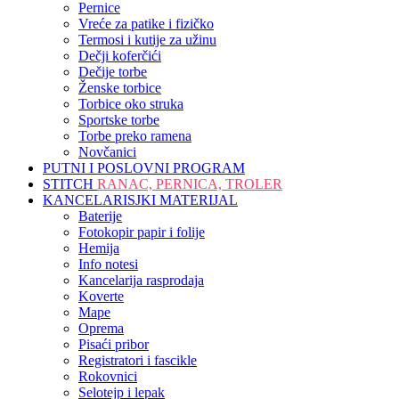
Pernice
Vreće za patike i fizičko
Termosi i kutije za užinu
Dečji koferčići
Dečije torbe
Ženske torbice
Torbice oko struka
Sportske torbe
Torbe preko ramena
Novčanici
PUTNI I POSLOVNI PROGRAM
STITCH
RANAC, PERNICA, TROLER
KANCELARISJKI MATERIJAL
Baterije
Fotokopir papir i folije
Hemija
Info notesi
Kancelarija rasprodaja
Koverte
Mape
Oprema
Pisaći pribor
Registratori i fascikle
Rokovnici
Selotejp i lepak