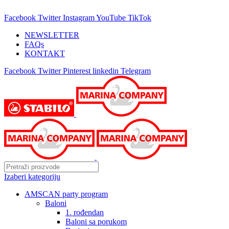
25 GODINA SA VAMA!
Facebook
Twitter
Instagram
YouTube
TikTok
NEWSLETTER
FAQs
KONTAKT
Facebook
Twitter
Pinterest
linkedin
Telegram
Izaberi kategoriju
AMSCAN party program
Baloni
1. rođendan
Baloni sa porukom