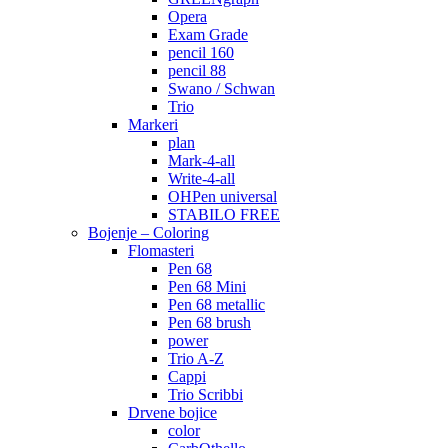
Opera
Exam Grade
pencil 160
pencil 88
Swano / Schwan
Trio
Markeri
plan
Mark-4-all
Write-4-all
OHPen universal
STABILO FREE
Bojenje – Coloring
Flomasteri
Pen 68
Pen 68 Mini
Pen 68 metallic
Pen 68 brush
power
Trio A-Z
Cappi
Trio Scribbi
Drvene bojice
color