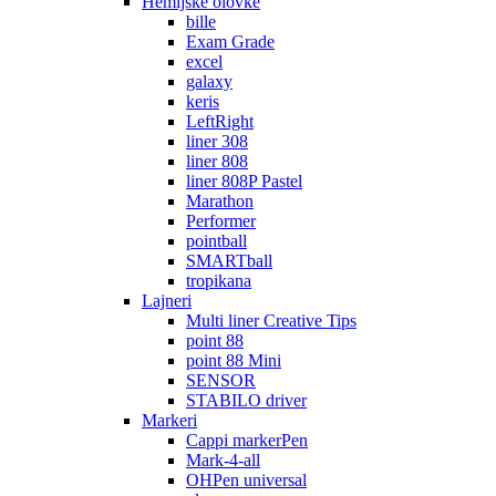
Hemijske olovke
bille
Exam Grade
excel
galaxy
keris
LeftRight
liner 308
liner 808
liner 808P Pastel
Marathon
Performer
pointball
SMARTball
tropikana
Lajneri
Multi liner Creative Tips
point 88
point 88 Mini
SENSOR
STABILO driver
Markeri
Cappi markerPen
Mark-4-all
OHPen universal