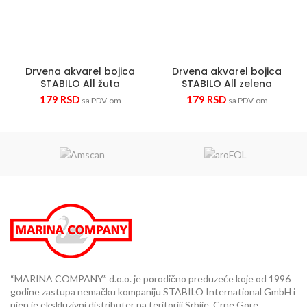
Drvena akvarel bojica
Drvena akvarel bojica
STABILO All žuta
STABILO All zelena
179
RSD
179
RSD
sa PDV-om
sa PDV-om
“MARINA COMPANY” d.o.o. je porodično preduzeće koje od 1996
godine zastupa nemačku kompaniju STABILO International GmbH i
njen je ekskluzivni distributer na teritoriji Srbije, Crne Gore,