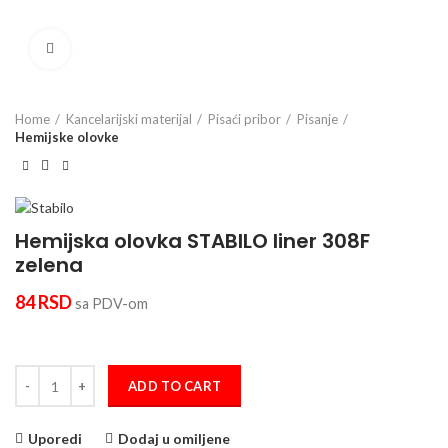
Click to enlarge
Home
Kancelarijski materijal
Pisaći pribor
Pisanje
Hemijske olovke
Hemijska olovka STABILO liner 308F
zelena
84
RSD
sa PDV-om
Hemijska olovka STABILO liner 308F zelena quantity
ADD TO CART
Uporedi
Dodaj u omiljene