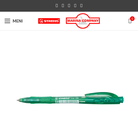
0
MENI