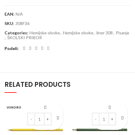
EAN:
N/A
SKU:
308F36
Categories:
Hemijske olovke
,
Hemijske olovke
,
liner 308
,
Pisanje
,
ŠKOLSKI PRIBOR
Podeli
RELATED PRODUCTS
USKORO
Drvena akvarel bojica STABILO All žuta quantity
Drvena akvarel bojica 