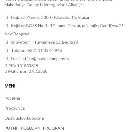
Makedonije, Bosne i Hercegovine i Albanije..
Knjižara Planeta 3000 - Kičevska 15, Vračar
Knjižara BOSS No. 1- TC Immo Centar, prizemlje, Gandijeva 21
Novi Beograd
Showroom - Turgenjeva 13, Beograd
Telefon: +381 11 35 44 946
Email: office@marinacompany.rs
PIB: 101833615
Matični br: 07813368
MENI
Početna
Prodavnica
Opšti uslovi kupovine
PUTNI I POSLOVNI PROGRAM