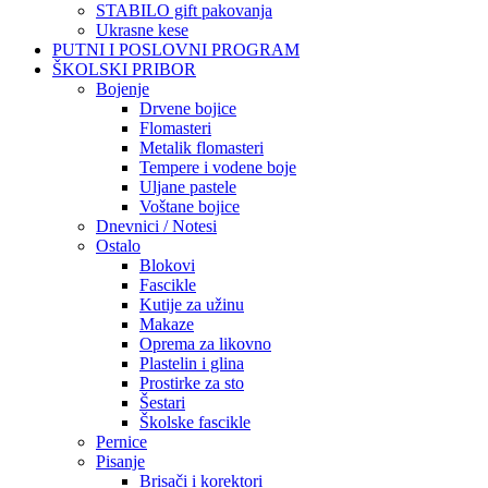
STABILO gift pakovanja
Ukrasne kese
PUTNI I POSLOVNI PROGRAM
ŠKOLSKI PRIBOR
Bojenje
Drvene bojice
Flomasteri
Metalik flomasteri
Tempere i vodene boje
Uljane pastele
Voštane bojice
Dnevnici / Notesi
Ostalo
Blokovi
Fascikle
Kutije za užinu
Makaze
Oprema za likovno
Plastelin i glina
Prostirke za sto
Šestari
Školske fascikle
Pernice
Pisanje
Brisači i korektori