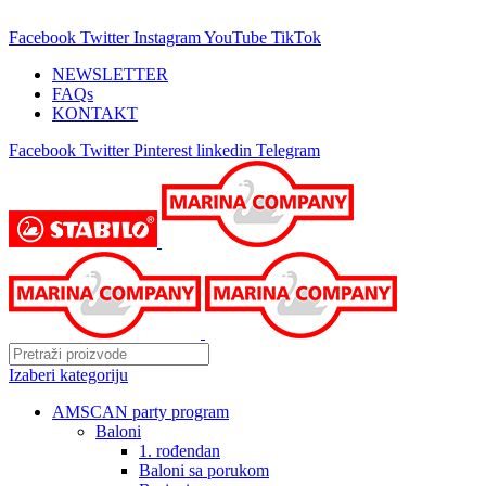
25 GODINA SA VAMA!
Facebook
Twitter
Instagram
YouTube
TikTok
NEWSLETTER
FAQs
KONTAKT
Facebook
Twitter
Pinterest
linkedin
Telegram
Izaberi kategoriju
AMSCAN party program
Baloni
1. rođendan
Baloni sa porukom