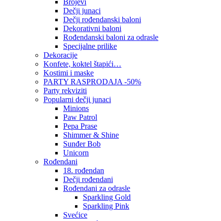
Brojevi
Dečji junaci
Dečji rođendanski baloni
Dekorativni baloni
Rođendanski baloni za odrasle
Specijalne prilike
Dekoracije
Konfete, koktel štapići…
Kostimi i maske
PARTY RASPRODAJA -50%
Party rekviziti
Popularni dečji junaci
Minions
Paw Patrol
Pepa Prase
Shimmer & Shine
Sunđer Bob
Unicorn
Rođendani
18. rođendan
Dečji rođendani
Rođendani za odrasle
Sparkling Gold
Sparkling Pink
Svećice