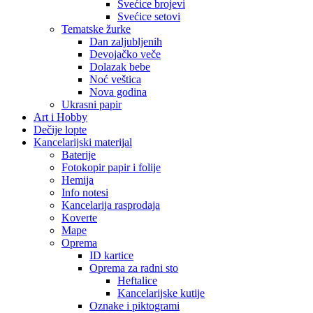
Svećice brojevi
Svećice setovi
Tematske žurke
Dan zaljubljenih
Devojačko veče
Dolazak bebe
Noć veštica
Nova godina
Ukrasni papir
Art i Hobby
Dečije lopte
Kancelarijski materijal
Baterije
Fotokopir papir i folije
Hemija
Info notesi
Kancelarija rasprodaja
Koverte
Mape
Oprema
ID kartice
Oprema za radni sto
Heftalice
Kancelarijske kutije
Oznake i piktogrami