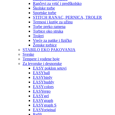
Rančevi za vrtić i predškolsko
Školske torbe
Sportske torbe
STITCH RANAC, PERNICA, TROLER
Termosi i kutije za užinu
Torbe preko ramena
Torbice oko struka
Troleri
Vreće za patike i fizičko
Ženske torbice
STABILO EKO PAKOVANJA
Sveske
Tempere i vodene boje
Za levoruke i desnoruke
EASY poklon setovi
EASYball
EASYbirdy
EASYbuddy
EASYcolors
EASYergo
EASYgel
EASYgraph
EASYgraph S
EASYoriginal
Refili