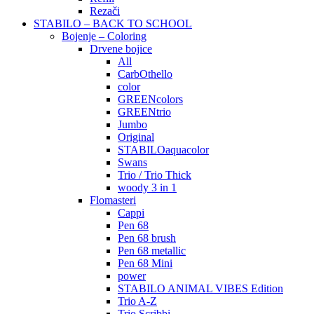
Rezači
STABILO – BACK TO SCHOOL
Bojenje – Coloring
Drvene bojice
All
CarbOthello
color
GREENcolors
GREENtrio
Jumbo
Original
STABILOaquacolor
Swans
Trio / Trio Thick
woody 3 in 1
Flomasteri
Cappi
Pen 68
Pen 68 brush
Pen 68 metallic
Pen 68 Mini
power
STABILO ANIMAL VIBES Edition
Trio A-Z
Trio Scribbi