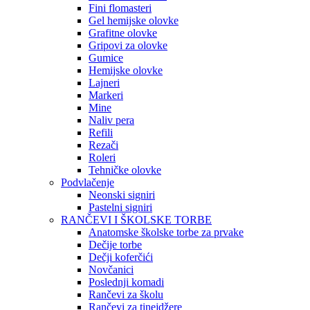
Fini flomasteri
Gel hemijske olovke
Grafitne olovke
Gripovi za olovke
Gumice
Hemijske olovke
Lajneri
Markeri
Mine
Naliv pera
Refili
Rezači
Roleri
Tehničke olovke
Podvlačenje
Neonski signiri
Pastelni signiri
RANČEVI I ŠKOLSKE TORBE
Anatomske školske torbe za prvake
Dečije torbe
Dečji koferčići
Novčanici
Poslednji komadi
Rančevi za školu
Rančevi za tinejdžere