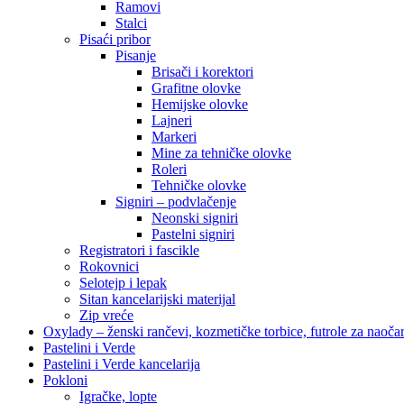
Ramovi
Stalci
Pisaći pribor
Pisanje
Brisači i korektori
Grafitne olovke
Hemijske olovke
Lajneri
Markeri
Mine za tehničke olovke
Roleri
Tehničke olovke
Signiri – podvlačenje
Neonski signiri
Pastelni signiri
Registratori i fascikle
Rokovnici
Selotejp i lepak
Sitan kancelarijski materijal
Zip vreće
Oxylady – ženski rančevi, kozmetičke torbice, futrole za naoč
Pastelini i Verde
Pastelini i Verde kancelarija
Pokloni
Igračke, lopte