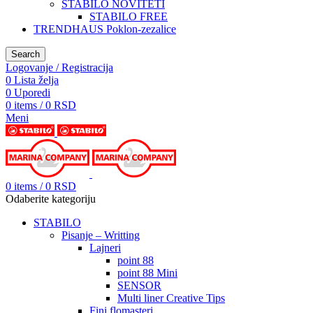
STABILO NOVITETI
STABILO FREE
TRENDHAUS Poklon-zezalice
Search
Logovanje / Registracija
0
Lista želja
0
Uporedi
0
items
/
0
RSD
Meni
0
items
/
0
RSD
Odaberite kategoriju
STABILO
Pisanje – Writting
Lajneri
point 88
point 88 Mini
SENSOR
Multi liner Creative Tips
Fini flomasteri