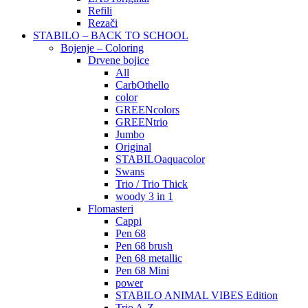
Refili
Rezači
STABILO – BACK TO SCHOOL
Bojenje – Coloring
Drvene bojice
All
CarbOthello
color
GREENcolors
GREENtrio
Jumbo
Original
STABILOaquacolor
Swans
Trio / Trio Thick
woody 3 in 1
Flomasteri
Cappi
Pen 68
Pen 68 brush
Pen 68 metallic
Pen 68 Mini
power
STABILO ANIMAL VIBES Edition
Trio A-Z