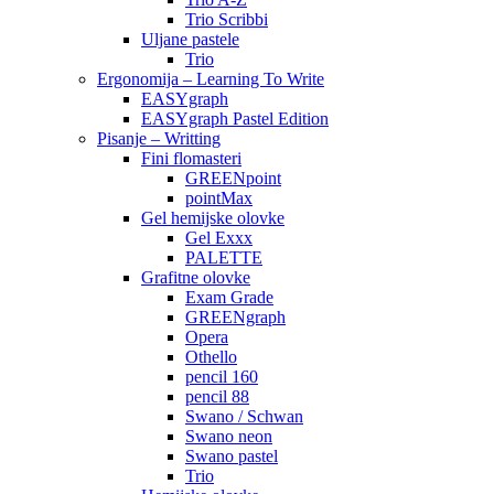
Trio Scribbi
Uljane pastele
Trio
Ergonomija – Learning To Write
EASYgraph
EASYgraph Pastel Edition
Pisanje – Writting
Fini flomasteri
GREENpoint
pointMax
Gel hemijske olovke
Gel Exxx
PALETTE
Grafitne olovke
Exam Grade
GREENgraph
Opera
Othello
pencil 160
pencil 88
Swano / Schwan
Swano neon
Swano pastel
Trio