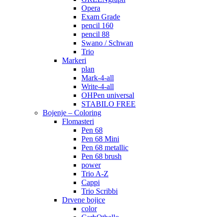
Opera
Exam Grade
pencil 160
pencil 88
Swano / Schwan
Trio
Markeri
plan
Mark-4-all
Write-4-all
OHPen universal
STABILO FREE
Bojenje – Coloring
Flomasteri
Pen 68
Pen 68 Mini
Pen 68 metallic
Pen 68 brush
power
Trio A-Z
Cappi
Trio Scribbi
Drvene bojice
color