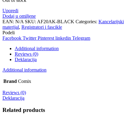
Out of stock
Uporedi
Dodaj u omiljene
EAN:
N/A
SKU:
AF20AK-BLACK
Categories:
Kancelarijski
materijal
,
Registratori i fascikle
Podeli
Facebook
Twitter
Pinterest
linkedin
Telegram
Additional information
Reviews (0)
Deklaracija
Additional information
Brand
Comix
Reviews (0)
Deklaracija
Related products