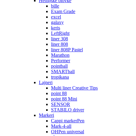
Hemijske olovke
bille
Exam Grade
excel
galaxy
keris
LeftRight
liner 308
liner 808
liner 808P Pastel
Marathon
Performer
pointball
SMARTball
tropikana
Lajneri
Multi liner Creative Tips
point 88
point 88 Mini
SENSOR
STABILO driver
Markeri
Cappi markerPen
Mark-4-all
OHPen universal