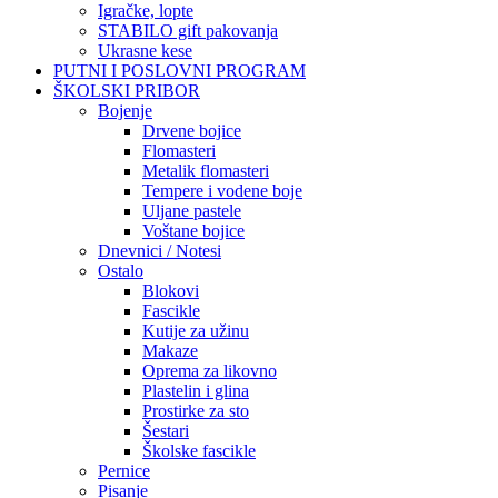
Igračke, lopte
STABILO gift pakovanja
Ukrasne kese
PUTNI I POSLOVNI PROGRAM
ŠKOLSKI PRIBOR
Bojenje
Drvene bojice
Flomasteri
Metalik flomasteri
Tempere i vodene boje
Uljane pastele
Voštane bojice
Dnevnici / Notesi
Ostalo
Blokovi
Fascikle
Kutije za užinu
Makaze
Oprema za likovno
Plastelin i glina
Prostirke za sto
Šestari
Školske fascikle
Pernice
Pisanje