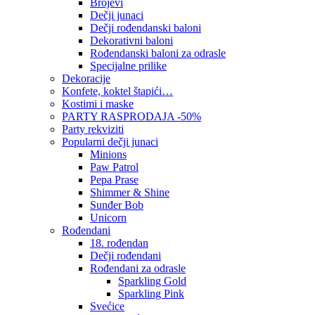
Brojevi
Dečji junaci
Dečji rođendanski baloni
Dekorativni baloni
Rođendanski baloni za odrasle
Specijalne prilike
Dekoracije
Konfete, koktel štapići…
Kostimi i maske
PARTY RASPRODAJA -50%
Party rekviziti
Popularni dečji junaci
Minions
Paw Patrol
Pepa Prase
Shimmer & Shine
Sunđer Bob
Unicorn
Rođendani
18. rođendan
Dečji rođendani
Rođendani za odrasle
Sparkling Gold
Sparkling Pink
Svećice