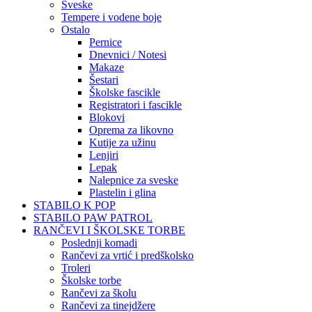
Sveske
Tempere i vodene boje
Ostalo
Pernice
Dnevnici / Notesi
Makaze
Šestari
Školske fascikle
Registratori i fascikle
Blokovi
Oprema za likovno
Kutije za užinu
Lenjiri
Lepak
Nalepnice za sveske
Plastelin i glina
STABILO K POP
STABILO PAW PATROL
RANČEVI I ŠKOLSKE TORBE
Poslednji komadi
Rančevi za vrtić i predškolsko
Troleri
Školske torbe
Rančevi za školu
Rančevi za tinejdžere