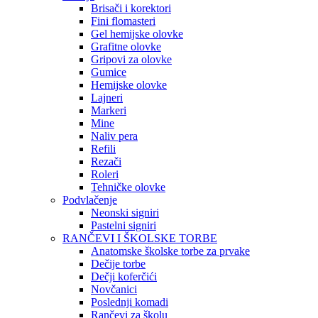
Brisači i korektori
Fini flomasteri
Gel hemijske olovke
Grafitne olovke
Gripovi za olovke
Gumice
Hemijske olovke
Lajneri
Markeri
Mine
Naliv pera
Refili
Rezači
Roleri
Tehničke olovke
Podvlačenje
Neonski signiri
Pastelni signiri
RANČEVI I ŠKOLSKE TORBE
Anatomske školske torbe za prvake
Dečije torbe
Dečji koferčići
Novčanici
Poslednji komadi
Rančevi za školu