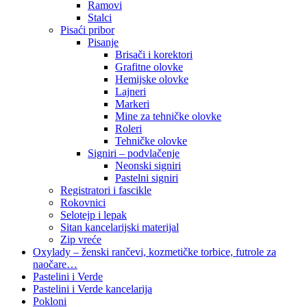
Ramovi
Stalci
Pisaći pribor
Pisanje
Brisači i korektori
Grafitne olovke
Hemijske olovke
Lajneri
Markeri
Mine za tehničke olovke
Roleri
Tehničke olovke
Signiri – podvlačenje
Neonski signiri
Pastelni signiri
Registratori i fascikle
Rokovnici
Selotejp i lepak
Sitan kancelarijski materijal
Zip vreće
Oxylady – ženski rančevi, kozmetičke torbice, futrole za
naočare…
Pastelini i Verde
Pastelini i Verde kancelarija
Pokloni