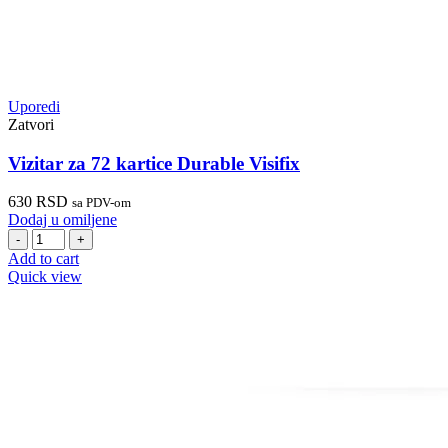
Uporedi
Zatvori
Vizitar za 72 kartice Durable Visifix
630
RSD
sa PDV-om
Dodaj u omiljene
Vizitar
za
Add to cart
72
Quick view
kartice
Durable
Visifix
quantity