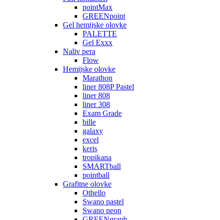
pointMax
GREENpoint
Gel hemijske olovke
PALETTE
Gel Exxx
Naliv pera
Flow
Hemijske olovke
Marathon
liner 808P Pastel
liner 808
liner 308
Exam Grade
bille
galaxy
excel
keris
tropikana
SMARTball
pointball
Grafitne olovke
Othello
Swano pastel
Swano neon
GREENgraph