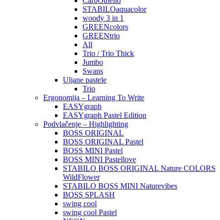
CarbOthello
STABILOaquacolor
woody 3 in 1
GREENcolors
GREENtrio
All
Trio / Trio Thick
Jumbo
Swans
Uljane pastele
Trio
Ergonomija – Learning To Write
EASYgraph
EASYgraph Pastel Edition
Podvlačenje – Highlighting
BOSS ORIGINAL
BOSS ORIGINAL Pastel
BOSS MINI Pastel
BOSS MINI Pastellove
STABILO BOSS ORIGINAL Nature COLORS
WildFlower
STABILO BOSS MINI Naturevibes
BOSS SPLASH
swing cool
swing cool Pastel