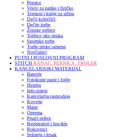
Pernice
Vreće za patike i fizičko
Termosi i kutije za užinu
Dečji koferčići
Dečije torbe
Ženske torbice
Torbice oko struka
Sportske torbe
Torbe preko ramena
Novčanici
PUTNI I POSLOVNI PROGRAM
STITCH
RANAC, PERNICA, TROLER
KANCELARISJKI MATERIJAL
Baterije
Fotokopir papir i folije
Hemija
Info notesi
Kancelarija rasprodaja
Koverte
Mape
Oprema
Pisaći pribor
Registratori i fascikle
Rokovnici
Selotejp i lepak