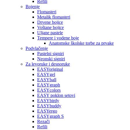
Refili
Bojenje
Flomasteri
Metalik flomasteri
Drvene bojice
Voštane bojice
Uljane pastele
Tempere i vodene boje
Anatomske školske torbe za prvake
Podvlačenje
Pastelni signiri
Neonski signiri
Za levoruke i desnoruke
EASYoriginal
EASYgel
EASYball
EASYgraph
EASYcolors
EASY poklon setovi
EASYbirdy
EASYbuddy
EASYergo
EASYgraph S
Rezači
Refili