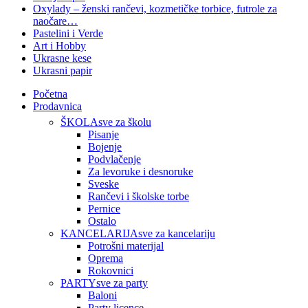
Oxylady – ženski rančevi, kozmetičke torbice, futrole za
naočare…
Pastelini i Verde
Art i Hobby
Ukrasne kese
Ukrasni papir
Početna
Prodavnica
ŠKOLA
sve za školu
Pisanje
Bojenje
Podvlačenje
Za levoruke i desnoruke
Sveske
Rančevi i školske torbe
Pernice
Ostalo
KANCELARIJA
sve za kancelariju
Potrošni materijal
Oprema
Rokovnici
PARTY
sve za party
Baloni
Party licence