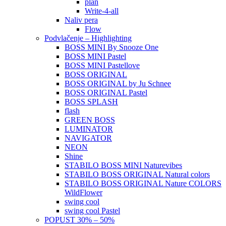
plan
Write-4-all
Naliv pera
Flow
Podvlačenje – Highlighting
BOSS MINI By Snooze One
BOSS MINI Pastel
BOSS MINI Pastellove
BOSS ORIGINAL
BOSS ORIGINAL by Ju Schnee
BOSS ORIGINAL Pastel
BOSS SPLASH
flash
GREEN BOSS
LUMINATOR
NAVIGATOR
NEON
Shine
STABILO BOSS MINI Naturevibes
STABILO BOSS ORIGINAL Natural colors
STABILO BOSS ORIGINAL Nature COLORS
WildFlower
swing cool
swing cool Pastel
POPUST 30% – 50%