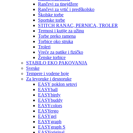
Rančevi za tinejdžere
Rančevi za vrtić i predškolsko
Školske torbe
Sportske torbe
STITCH RANAC, PERNICA, TROLER
Termosi i kutije za užinu
Torbe preko ramena
Torbice oko struka
Troleri
Vreće za patike i fizičko
Ženske torbice
STABILO EKO PAKOVANJA
Sveske
Tempere i vodene boje
Za levoruke i desnoruke
EASY poklon setovi
EASYball
EASYbirdy
EASYbuddy
EASYcolors
EASYergo
EASYgel
EASYgraph
EASYgraph S
EASYoriginal