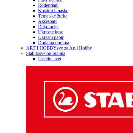
Rođendani
Kostimi i maske
Tematske žurke
Aksesoari
Dekoracije
Ukrasne kese
Ukrasni papir
Dodatna oprema
ART I HOBBY
sve za Art i Hobby
Stabilo
sve od Stabila
Pastelni svet