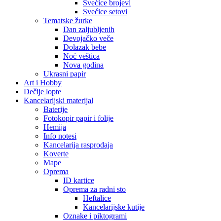
Svećice brojevi
Svećice setovi
Tematske žurke
Dan zaljubljenih
Devojačko veče
Dolazak bebe
Noć veštica
Nova godina
Ukrasni papir
Art i Hobby
Dečije lopte
Kancelarijski materijal
Baterije
Fotokopir papir i folije
Hemija
Info notesi
Kancelarija rasprodaja
Koverte
Mape
Oprema
ID kartice
Oprema za radni sto
Heftalice
Kancelarijske kutije
Oznake i piktogrami