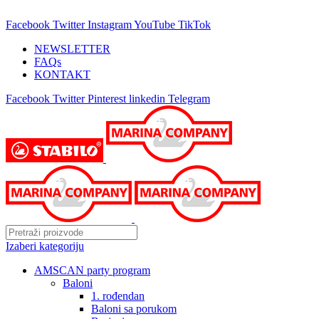
25 GODINA SA VAMA!
Facebook
Twitter
Instagram
YouTube
TikTok
NEWSLETTER
FAQs
KONTAKT
Facebook
Twitter
Pinterest
linkedin
Telegram
Izaberi kategoriju
AMSCAN party program
Baloni
1. rođendan
Baloni sa porukom