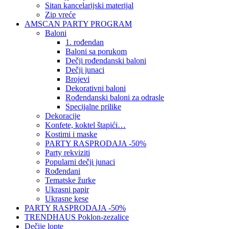
Sitan kancelarijski materijal
Zip vreće
AMSCAN PARTY PROGRAM
Baloni
1. rođendan
Baloni sa porukom
Dečji rođendanski baloni
Dečji junaci
Brojevi
Dekorativni baloni
Rođendanski baloni za odrasle
Specijalne prilike
Dekoracije
Konfete, koktel štapići…
Kostimi i maske
PARTY RASPRODAJA -50%
Party rekviziti
Popularni dečji junaci
Rođendani
Tematske žurke
Ukrasni papir
Ukrasne kese
PARTY RASPRODAJA -50%
TRENDHAUS Poklon-zezalice
Dečije lopte