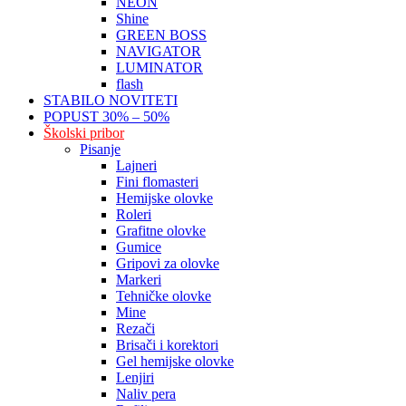
NEON
Shine
GREEN BOSS
NAVIGATOR
LUMINATOR
flash
STABILO NOVITETI
POPUST 30% – 50%
Školski pribor
Pisanje
Lajneri
Fini flomasteri
Hemijske olovke
Roleri
Grafitne olovke
Gumice
Gripovi za olovke
Markeri
Tehničke olovke
Mine
Rezači
Brisači i korektori
Gel hemijske olovke
Lenjiri
Naliv pera