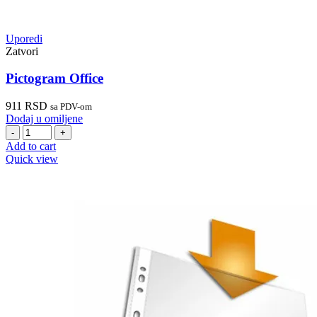
Uporedi
Zatvori
Pictogram Office
911
RSD
sa PDV-om
Dodaj u omiljene
Pictogram
Office
Add to cart
quantity
Quick view