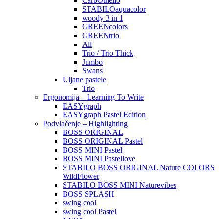
CarbOthello
STABILOaquacolor
woody 3 in 1
GREENcolors
GREENtrio
All
Trio / Trio Thick
Jumbo
Swans
Uljane pastele
Trio
Ergonomija – Learning To Write
EASYgraph
EASYgraph Pastel Edition
Podvlačenje – Highlighting
BOSS ORIGINAL
BOSS ORIGINAL Pastel
BOSS MINI Pastel
BOSS MINI Pastellove
STABILO BOSS ORIGINAL Nature COLORS
WildFlower
STABILO BOSS MINI Naturevibes
BOSS SPLASH
swing cool
swing cool Pastel