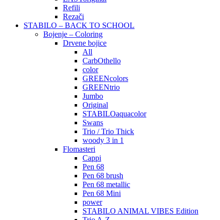
Refili
Rezači
STABILO – BACK TO SCHOOL
Bojenje – Coloring
Drvene bojice
All
CarbOthello
color
GREENcolors
GREENtrio
Jumbo
Original
STABILOaquacolor
Swans
Trio / Trio Thick
woody 3 in 1
Flomasteri
Cappi
Pen 68
Pen 68 brush
Pen 68 metallic
Pen 68 Mini
power
STABILO ANIMAL VIBES Edition
Trio A-Z