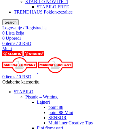
STABILO NOVITETI
STABILO FREE
TRENDHAUS Poklon-zezalice
Search
Logovanje / Registracija
0
Lista želja
0
Uporedi
0
items
/
0
RSD
Meni
0
items
/
0
RSD
Odaberite kategoriju
STABILO
Pisanje – Writting
Lajneri
point 88
point 88 Mini
SENSOR
Multi liner Creative Tips
Fini flomasteri