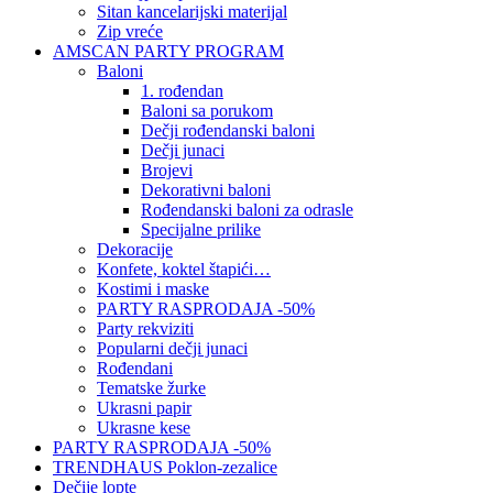
Sitan kancelarijski materijal
Zip vreće
AMSCAN PARTY PROGRAM
Baloni
1. rođendan
Baloni sa porukom
Dečji rođendanski baloni
Dečji junaci
Brojevi
Dekorativni baloni
Rođendanski baloni za odrasle
Specijalne prilike
Dekoracije
Konfete, koktel štapići…
Kostimi i maske
PARTY RASPRODAJA -50%
Party rekviziti
Popularni dečji junaci
Rođendani
Tematske žurke
Ukrasni papir
Ukrasne kese
PARTY RASPRODAJA -50%
TRENDHAUS Poklon-zezalice
Dečije lopte