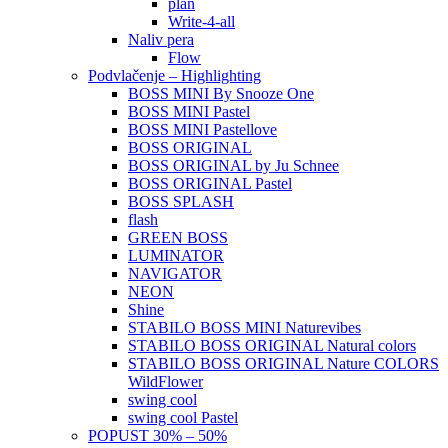
plan
Write-4-all
Naliv pera
Flow
Podvlačenje – Highlighting
BOSS MINI By Snooze One
BOSS MINI Pastel
BOSS MINI Pastellove
BOSS ORIGINAL
BOSS ORIGINAL by Ju Schnee
BOSS ORIGINAL Pastel
BOSS SPLASH
flash
GREEN BOSS
LUMINATOR
NAVIGATOR
NEON
Shine
STABILO BOSS MINI Naturevibes
STABILO BOSS ORIGINAL Natural colors
STABILO BOSS ORIGINAL Nature COLORS
WildFlower
swing cool
swing cool Pastel
POPUST 30% – 50%