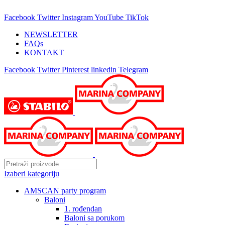
25 GODINA SA VAMA!
Facebook
Twitter
Instagram
YouTube
TikTok
NEWSLETTER
FAQs
KONTAKT
Facebook
Twitter
Pinterest
linkedin
Telegram
Izaberi kategoriju
AMSCAN party program
Baloni
1. rođendan
Baloni sa porukom