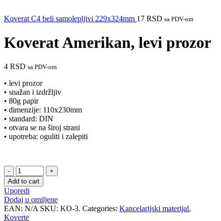
Koverat C4 beli samolepljivi 229x324mm
17
RSD
sa PDV-om
Koverat Amerikan, levi prozor
4
RSD
sa PDV-om
• levi prozor
• snažan i izdržljiv
• 80g papir
• dimenzije: 110x230mm
• standard: DIN
• otvara se na široj strani
• upotreba: oguliti i zalepiti
Koverat
Amerikan,
Add to cart
levi
Uporedi
prozor
Dodaj u omiljene
quantity
EAN:
N/A
SKU:
KO-3.
Categories:
Kancelarijski materijal
,
Koverte