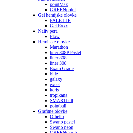
pointMax
GREENpoint
Gel hemijske olovke
PALETTE
Gel Exxx
Naliv pera
Flow
Hemijske olovke
Marathon
liner 808P Pastel
liner 808
liner 308
Exam Grade
bille
galaxy
excel
keris
tropikana
SMARTball
pointball
Grafitne olovke
Othello
Swano pastel
Swano neon
GREENgraph