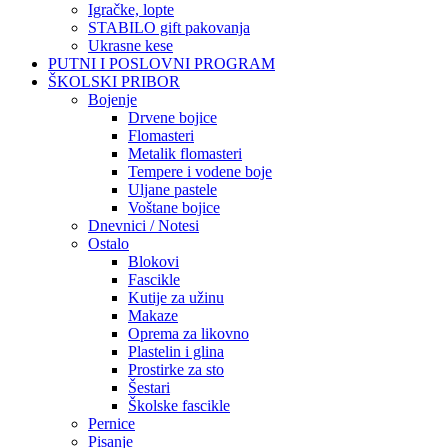
Igračke, lopte
STABILO gift pakovanja
Ukrasne kese
PUTNI I POSLOVNI PROGRAM
ŠKOLSKI PRIBOR
Bojenje
Drvene bojice
Flomasteri
Metalik flomasteri
Tempere i vodene boje
Uljane pastele
Voštane bojice
Dnevnici / Notesi
Ostalo
Blokovi
Fascikle
Kutije za užinu
Makaze
Oprema za likovno
Plastelin i glina
Prostirke za sto
Šestari
Školske fascikle
Pernice
Pisanje