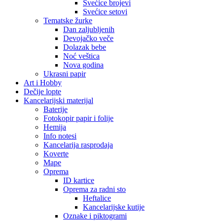
Svećice brojevi
Svećice setovi
Tematske žurke
Dan zaljubljenih
Devojačko veče
Dolazak bebe
Noć veštica
Nova godina
Ukrasni papir
Art i Hobby
Dečije lopte
Kancelarijski materijal
Baterije
Fotokopir papir i folije
Hemija
Info notesi
Kancelarija rasprodaja
Koverte
Mape
Oprema
ID kartice
Oprema za radni sto
Heftalice
Kancelarijske kutije
Oznake i piktogrami