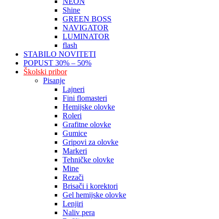
NEON
Shine
GREEN BOSS
NAVIGATOR
LUMINATOR
flash
STABILO NOVITETI
POPUST 30% – 50%
Školski pribor
Pisanje
Lajneri
Fini flomasteri
Hemijske olovke
Roleri
Grafitne olovke
Gumice
Gripovi za olovke
Markeri
Tehničke olovke
Mine
Rezači
Brisači i korektori
Gel hemijske olovke
Lenjiri
Naliv pera