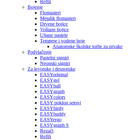
Refili
Bojenje
Flomasteri
Metalik flomasteri
Drvene bojice
Voštane bojice
Uljane pastele
Tempere i vodene boje
Anatomske školske torbe za prvake
Podvlačenje
Pastelni signiri
Neonski signiri
Za levoruke i desnoruke
EASYoriginal
EASYgel
EASYball
EASYgraph
EASYcolors
EASY poklon setovi
EASYbirdy
EASYbuddy
EASYergo
EASYgraph S
Rezači
Refili