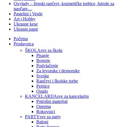
Oxylady – ženski rančevi, kozmetičke torbice, futrole za
naočare…
Pastelini i Verde
Art i Hobby
Ukrasne kese
Ukrasni papir
Početna
Prodavnica
ŠKOLA
sve za školu
Pisanje
Bojenje
Podvlačenje
Za levoruke i desnoruke
Sveske
Rančevi i školske torbe
Pernice
Ostalo
KANCELARIJA
sve za kancelariju
Potrošni materijal
Oprema
Rokovnici
PARTY
sve za party
Baloni
Party licence