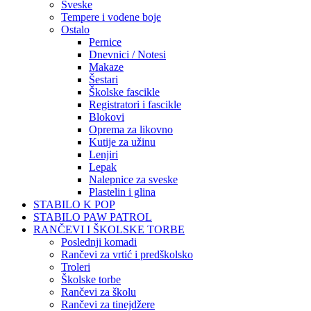
Sveske
Tempere i vodene boje
Ostalo
Pernice
Dnevnici / Notesi
Makaze
Šestari
Školske fascikle
Registratori i fascikle
Blokovi
Oprema za likovno
Kutije za užinu
Lenjiri
Lepak
Nalepnice za sveske
Plastelin i glina
STABILO K POP
STABILO PAW PATROL
RANČEVI I ŠKOLSKE TORBE
Poslednji komadi
Rančevi za vrtić i predškolsko
Troleri
Školske torbe
Rančevi za školu
Rančevi za tinejdžere