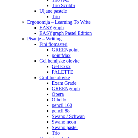
Trio Scribbi
Uljane pastele
Trio
Ergonomija – Learning To Write
EASYgraph
EASYgraph Pastel Edition
Pisanje – Writting
Fini flomasteri
GREENpoint
pointMax
Gel hemijske olovke
Gel Exxx
PALETTE
Grafitne olovke
Exam Grade
GREENgraph
Opera
Othello
pencil 160
pencil 88
Swano / Schwan
Swano neon
Swano pastel
Trio