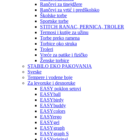
Rančevi za tinejdžere
Rančevi za vrtić i predškolsko
Školske torbe
Sportske torbe
STITCH RANAC, PERNICA, TROLER
Termosi i kutije za užinu
Torbe preko ramena
Torbice oko struka
Troleri
Vreće za patike i fizičko
Ženske torbice
STABILO EKO PAKOVANJA
Sveske
Tempere i vodene boje
Za levoruke i desnoruke
EASY poklon setovi
EASYball
EASYbirdy
EASYbuddy
EASYcolors
EASYergo
EASYgel
EASYgraph
EASYgraph S
EASYoriginal