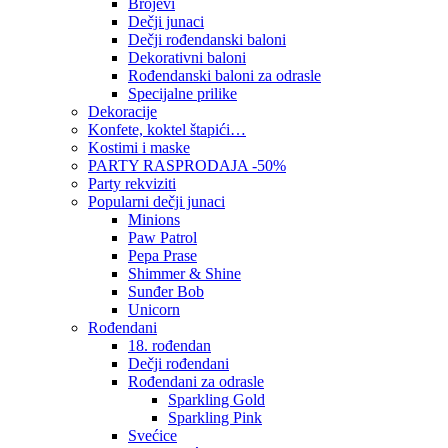
Brojevi
Dečji junaci
Dečji rođendanski baloni
Dekorativni baloni
Rođendanski baloni za odrasle
Specijalne prilike
Dekoracije
Konfete, koktel štapići…
Kostimi i maske
PARTY RASPRODAJA -50%
Party rekviziti
Popularni dečji junaci
Minions
Paw Patrol
Pepa Prase
Shimmer & Shine
Sunđer Bob
Unicorn
Rođendani
18. rođendan
Dečji rođendani
Rođendani za odrasle
Sparkling Gold
Sparkling Pink
Svećice