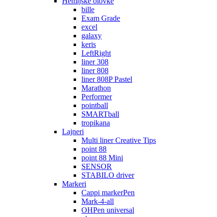
Hemijske olovke
bille
Exam Grade
excel
galaxy
keris
LeftRight
liner 308
liner 808
liner 808P Pastel
Marathon
Performer
pointball
SMARTball
tropikana
Lajneri
Multi liner Creative Tips
point 88
point 88 Mini
SENSOR
STABILO driver
Markeri
Cappi markerPen
Mark-4-all
OHPen universal