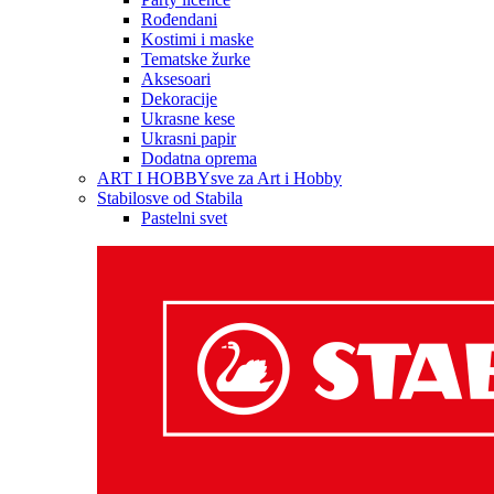
Rođendani
Kostimi i maske
Tematske žurke
Aksesoari
Dekoracije
Ukrasne kese
Ukrasni papir
Dodatna oprema
ART I HOBBY
sve za Art i Hobby
Stabilo
sve od Stabila
Pastelni svet