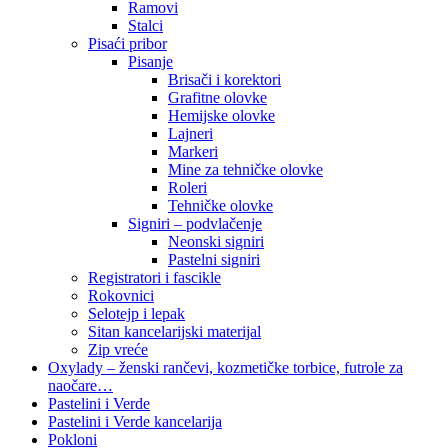
Ramovi
Stalci
Pisaći pribor
Pisanje
Brisači i korektori
Grafitne olovke
Hemijske olovke
Lajneri
Markeri
Mine za tehničke olovke
Roleri
Tehničke olovke
Signiri – podvlačenje
Neonski signiri
Pastelni signiri
Registratori i fascikle
Rokovnici
Selotejp i lepak
Sitan kancelarijski materijal
Zip vreće
Oxylady – ženski rančevi, kozmetičke torbice, futrole za
naočare…
Pastelini i Verde
Pastelini i Verde kancelarija
Pokloni