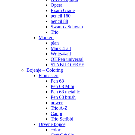
Opera
Exam Grade
pencil 160
pencil 88
Swano / Schwan
Trio
Markeri
plan
Mark-4-all
Write-4-all
OHPen universal
STABILO FREE
Bojenje – Coloring
Flomasteri
Pen 68
Pen 68 Mini
Pen 68 metallic
Pen 68 brush
power
Trio A-Z
Cappi
Trio Scribbi
Drvene bojice
color