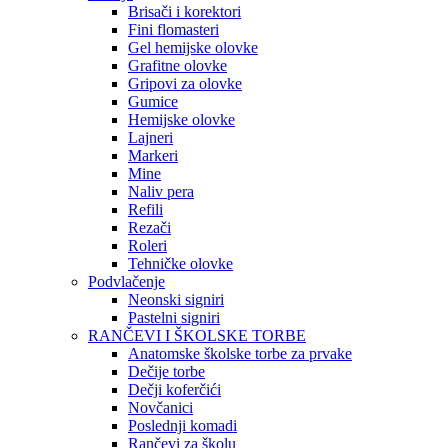
Brisači i korektori
Fini flomasteri
Gel hemijske olovke
Grafitne olovke
Gripovi za olovke
Gumice
Hemijske olovke
Lajneri
Markeri
Mine
Naliv pera
Refili
Rezači
Roleri
Tehničke olovke
Podvlačenje
Neonski signiri
Pastelni signiri
RANČEVI I ŠKOLSKE TORBE
Anatomske školske torbe za prvake
Dečije torbe
Dečji koferčići
Novčanici
Poslednji komadi
Rančevi za školu