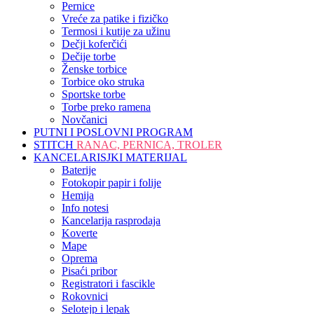
Pernice
Vreće za patike i fizičko
Termosi i kutije za užinu
Dečji koferčići
Dečije torbe
Ženske torbice
Torbice oko struka
Sportske torbe
Torbe preko ramena
Novčanici
PUTNI I POSLOVNI PROGRAM
STITCH
RANAC, PERNICA, TROLER
KANCELARISJKI MATERIJAL
Baterije
Fotokopir papir i folije
Hemija
Info notesi
Kancelarija rasprodaja
Koverte
Mape
Oprema
Pisaći pribor
Registratori i fascikle
Rokovnici
Selotejp i lepak