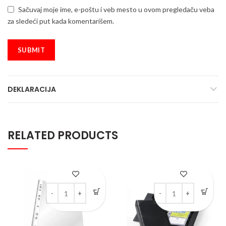
Sačuvaj moje ime, e-poštu i veb mesto u ovom pregledaču veba
za sledeći put kada komentarišem.
DEKLARACIJA
RELATED PRODUCTS
FOLIJA ‘U’ sa 11 rupa 0,06m komad quantity
Vizitar sa 12 folija za