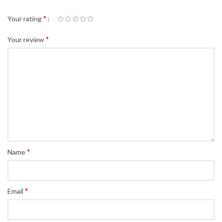
*
Your rating
*
Your review
*
Name
*
Email