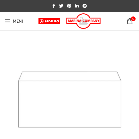
0
MENI