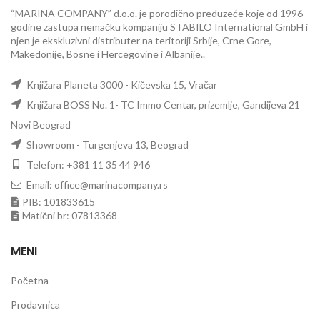
“MARINA COMPANY” d.o.o. je porodično preduzeće koje od 1996
godine zastupa nemačku kompaniju STABILO International GmbH i
njen je ekskluzivni distributer na teritoriji Srbije, Crne Gore,
Makedonije, Bosne i Hercegovine i Albanije..
Knjižara Planeta 3000 - Kičevska 15, Vračar
Knjižara BOSS No. 1- TC Immo Centar, prizemlje, Gandijeva 21
Novi Beograd
Showroom - Turgenjeva 13, Beograd
Telefon: +381 11 35 44 946
Email: office@marinacompany.rs
PIB: 101833615
Matični br: 07813368
MENI
Početna
Prodavnica