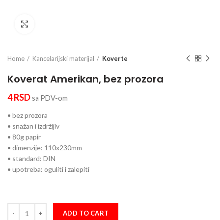
Click to enlarge
Home
Kancelarijski materijal
Koverte
Koverat Amerikan, bez prozora
4
RSD
sa PDV-om
• bez prozora
• snažan i izdržljiv
• 80g papir
• dimenzije: 110x230mm
• standard: DIN
• upotreba: oguliti i zalepiti
Koverat Amerikan, bez prozora quantity
ADD TO CART