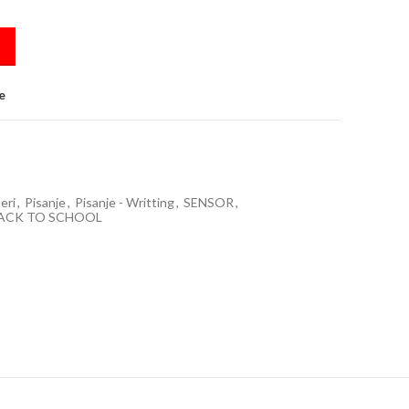
ila quantity
e
eri
,
Pisanje
,
Pisanje - Writting
,
SENSOR
,
BACK TO SCHOOL