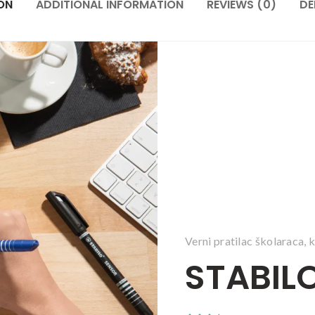
ON
ADDITIONAL INFORMATION
REVIEWS (0)
DE
Verni pratilac školaraca, k
STABIL