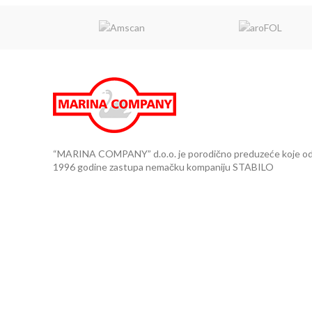
“MARINA COMPANY” d.o.o. je porodično preduzeće koje o
1996 godine zastupa nemačku kompaniju STABILO
International GmbH i njen je ekskluzivni distributer na
teritoriji Srbije, Crne Gore, Makedonije, Bosne i Hercegovin
i Albanije..
Knjižara Planeta 3000 - Kičevska 15, Vračar
Knjižara BOSS No. 1- TC Immo Centar, prizemlje,
Gandijeva 21 Novi Beograd
Showroom - Turgenjeva 13, Beograd