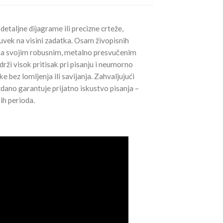
a detaljne dijagrame ili precizne crteže,
vek na visini zadatka. Osam živopisnih
. Sa svojim robusnim, metalno presvučenim
rži visok pritisak pri pisanju i neumorno
like bez lomljenja ili savijanja. Zahvaljujući
dano garantuje prijatno iskustvo pisanja –
ih perioda.