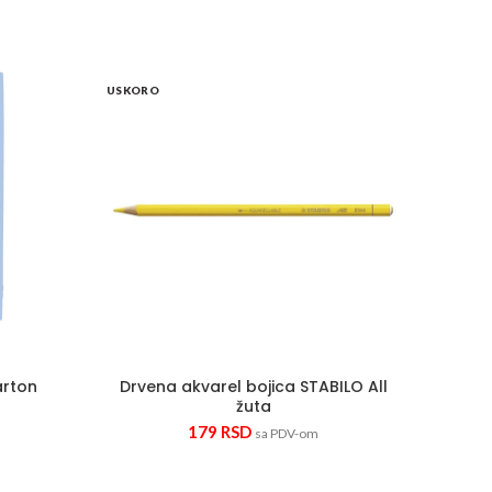
USKORO
y
 A4 STITCH PP Karton quantity
Drvena akvarel bojica STABILO A
arton
Drvena akvarel bojica STABILO All
žuta
179
RSD
sa PDV-om