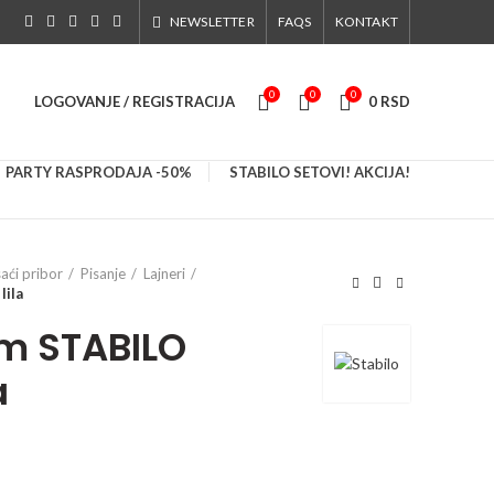
NEWSLETTER
FAQS
KONTAKT
0
0
0
LOGOVANJE / REGISTRACIJA
0
RSD
PARTY RASPRODAJA -50%
STABILO SETOVI! AKCIJA!
saći pribor
Pisanje
Lajneri
lila
m STABILO
a