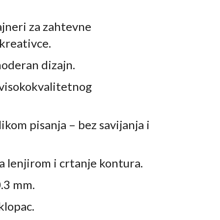
lajneri za zahtevne
 kreativce.
moderan dizajn.
 visokokvalitetnog
ikom pisanja – bez savijanja i
a lenjirom i crtanje kontura.
0.3 mm.
klopac.