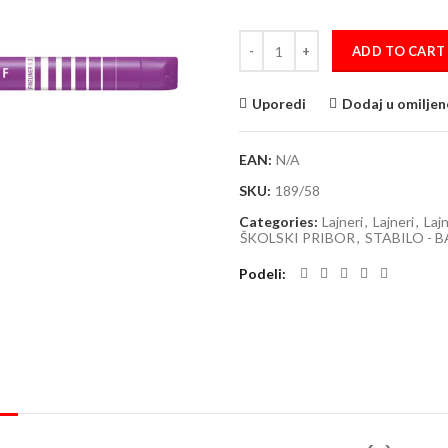
Lajner 0.3mm STABILO SENSOR F l
ADD TO CART
Uporedi
Dodaj u omiljen
EAN:
N/A
SKU:
189/58
Categories:
Lajneri
,
Lajneri
,
Lajn
ŠKOLSKI PRIBOR
,
STABILO - 
Podeli