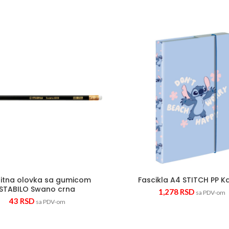
Grafitna olovka sa gumicom STABILO Swano crna quantit
Fascikla
itna olovka sa gumicom
Fascikla A4 STITCH PP K
STABILO Swano crna
1,278
RSD
sa PDV-om
43
RSD
sa PDV-om