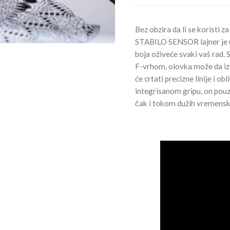
Bez obzira da li se koristi z
STABILO SENSOR lajner je u
boja oživeće svaki vaš rad
F-vrhom, olovka može da izd
će crtati precizne linije i ob
integrisanom gripu, on pouz
čak i tokom dužih vremensk