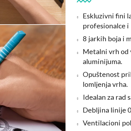
Eskluzivni fini 
profesionalce i
8 jarkih boja i 
Metalni vrh od
aluminijuma.
Opuštenost pril
lomljenja vrha.
Idealan za rad s
Debljina linije 
Ventilacioni po