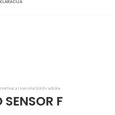
KLARACIJA
reativaca i kancelarijskih radnika.
O SENSOR F