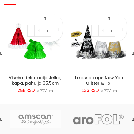
Viseća dekoracija Jelka, kapa, pahulja 35.5cm quantity
Ukrasne kape New Year 
Viseća dekoracija Jelka,
Ukrasne kape New Year
kapa, pahulja 35.5cm
Glitter & Foil
288
RSD
133
RSD
sa PDV-om
sa PDV-om