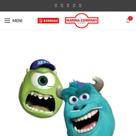
0
MENI