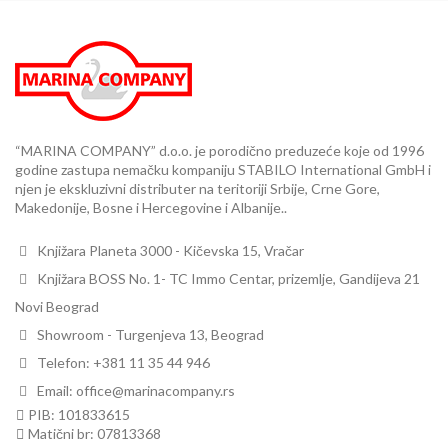
“MARINA COMPANY” d.o.o. je porodično preduzeće koje od 1996
godine zastupa nemačku kompaniju STABILO International GmbH i
njen je ekskluzivni distributer na teritoriji Srbije, Crne Gore,
Makedonije, Bosne i Hercegovine i Albanije..
Knjižara Planeta 3000 - Kičevska 15, Vračar
Knjižara BOSS No. 1- TC Immo Centar, prizemlje, Gandijeva 21
Novi Beograd
Showroom - Turgenjeva 13, Beograd
Telefon: +381 11 35 44 946
Email: office@marinacompany.rs
PIB: 101833615
Matični br: 07813368