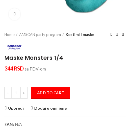
Click to enlarge
Home
AMSCAN party program
Kostimi i maske
Maske Monsters 1/4
344
RSD
sa PDV-om
Maske Monsters 1/4 quantity
ADD TO CART
Uporedi
Dodaj u omiljene
EAN:
N/A