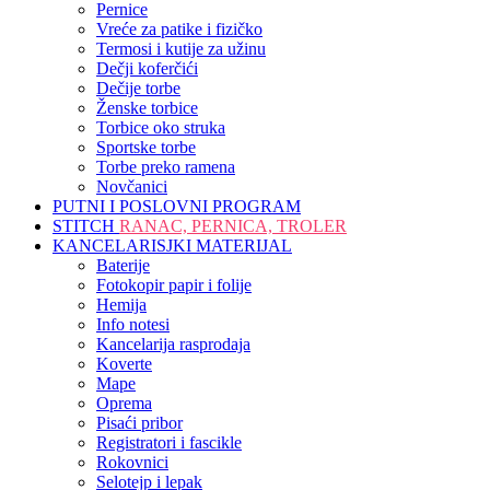
Pernice
Vreće za patike i fizičko
Termosi i kutije za užinu
Dečji koferčići
Dečije torbe
Ženske torbice
Torbice oko struka
Sportske torbe
Torbe preko ramena
Novčanici
PUTNI I POSLOVNI PROGRAM
STITCH
RANAC, PERNICA, TROLER
KANCELARISJKI MATERIJAL
Baterije
Fotokopir papir i folije
Hemija
Info notesi
Kancelarija rasprodaja
Koverte
Mape
Oprema
Pisaći pribor
Registratori i fascikle
Rokovnici
Selotejp i lepak