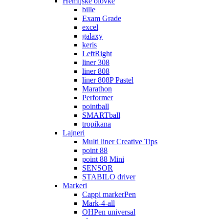
Hemijske olovke
bille
Exam Grade
excel
galaxy
keris
LeftRight
liner 308
liner 808
liner 808P Pastel
Marathon
Performer
pointball
SMARTball
tropikana
Lajneri
Multi liner Creative Tips
point 88
point 88 Mini
SENSOR
STABILO driver
Markeri
Cappi markerPen
Mark-4-all
OHPen universal