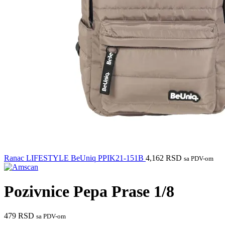
Ranac LIFESTYLE BeUniq PPIK21-151B
4,162
RSD
sa PDV-om
Pozivnice Pepa Prase 1/8
479
RSD
sa PDV-om