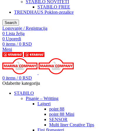
STABILO NOVITETI
STABILO FREE
TRENDHAUS Poklon-zezalice
Search
Logovanje / Registracija
0
Lista želja
0
Uporedi
0
items
/
0
RSD
Meni
0
items
/
0
RSD
Odaberite kategoriju
STABILO
Pisanje – Writting
Lajneri
point 88
point 88 Mini
SENSOR
Multi liner Creative Tips
Fini flomasteri