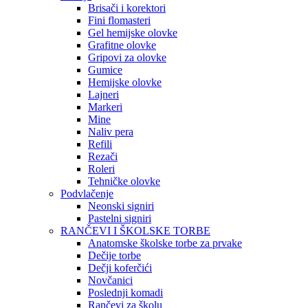
Brisači i korektori
Fini flomasteri
Gel hemijske olovke
Grafitne olovke
Gripovi za olovke
Gumice
Hemijske olovke
Lajneri
Markeri
Mine
Naliv pera
Refili
Rezači
Roleri
Tehničke olovke
Podvlačenje
Neonski signiri
Pastelni signiri
RANČEVI I ŠKOLSKE TORBE
Anatomske školske torbe za prvake
Dečije torbe
Dečji koferčići
Novčanici
Poslednji komadi
Rančevi za školu