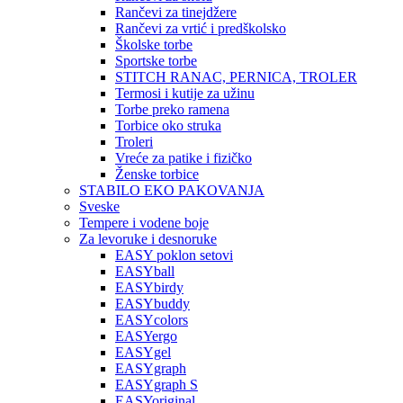
Rančevi za tinejdžere
Rančevi za vrtić i predškolsko
Školske torbe
Sportske torbe
STITCH RANAC, PERNICA, TROLER
Termosi i kutije za užinu
Torbe preko ramena
Torbice oko struka
Troleri
Vreće za patike i fizičko
Ženske torbice
STABILO EKO PAKOVANJA
Sveske
Tempere i vodene boje
Za levoruke i desnoruke
EASY poklon setovi
EASYball
EASYbirdy
EASYbuddy
EASYcolors
EASYergo
EASYgel
EASYgraph
EASYgraph S
EASYoriginal