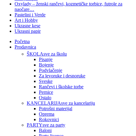
Oxylady – ženski rančevi, kozmetičke torbice, futrole za
naočare…
Pastelini i Verde
Art i Hobby
Ukrasne kese
Ukrasni papir
Početna
Prodavnica
ŠKOLA
sve za školu
Pisanje
Bojenje
Podvlačenje
Za levoruke i desnoruke
Sveske
Rančevi i školske torbe
Pernice
Ostalo
KANCELARIJA
sve za kancelariju
Potrošni materijal
Oprema
Rokovnici
PARTY
sve za party
Baloni
Party licence