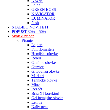
NEON
Shine
GREEN BOSS
NAVIGATOR
LUMINATOR
flash
STABILO NOVITETI
POPUST 30% – 50%
Školski pribor
Pisanje
Lajneri
Fini flomasteri
Hemijske olovke
Roleri
Grafitne olovke
Gumice
Gripovi za olovke
Markeri
Tehničke olovke
Mine
Rezači
Brisači i korektori
Gel hemijske olovke
Lenjiri
Naliv pera