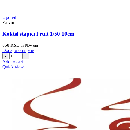
Uporedi
Zatvori
Koktel štapici Fruit 1/50 10cm
858
RSD
sa PDV-om
Dodaj u omiljene
Koktel
štapici
Add to cart
Fruit
Quick view
1/50
10cm
quantity