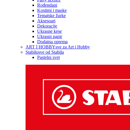
Rođendani
Kostimi i maske
Tematske žurke
Aksesoari
Dekoracije
Ukrasne kese
Ukrasni papir
Dodatna oprema
ART I HOBBY
sve za Art i Hobby
Stabilo
sve od Stabila
Pastelni svet