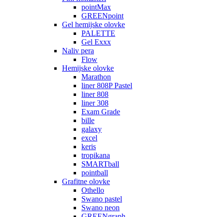
pointMax
GREENpoint
Gel hemijske olovke
PALETTE
Gel Exxx
Naliv pera
Flow
Hemijske olovke
Marathon
liner 808P Pastel
liner 808
liner 308
Exam Grade
bille
galaxy
excel
keris
tropikana
SMARTball
pointball
Grafitne olovke
Othello
Swano pastel
Swano neon
GREENgraph