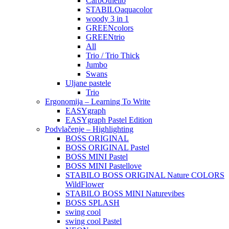
CarbOthello
STABILOaquacolor
woody 3 in 1
GREENcolors
GREENtrio
All
Trio / Trio Thick
Jumbo
Swans
Uljane pastele
Trio
Ergonomija – Learning To Write
EASYgraph
EASYgraph Pastel Edition
Podvlačenje – Highlighting
BOSS ORIGINAL
BOSS ORIGINAL Pastel
BOSS MINI Pastel
BOSS MINI Pastellove
STABILO BOSS ORIGINAL Nature COLORS
WildFlower
STABILO BOSS MINI Naturevibes
BOSS SPLASH
swing cool
swing cool Pastel