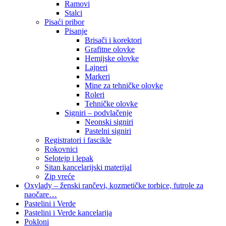
Ramovi
Stalci
Pisaći pribor
Pisanje
Brisači i korektori
Grafitne olovke
Hemijske olovke
Lajneri
Markeri
Mine za tehničke olovke
Roleri
Tehničke olovke
Signiri – podvlačenje
Neonski signiri
Pastelni signiri
Registratori i fascikle
Rokovnici
Selotejp i lepak
Sitan kancelarijski materijal
Zip vreće
Oxylady – ženski rančevi, kozmetičke torbice, futrole za
naočare…
Pastelini i Verde
Pastelini i Verde kancelarija
Pokloni