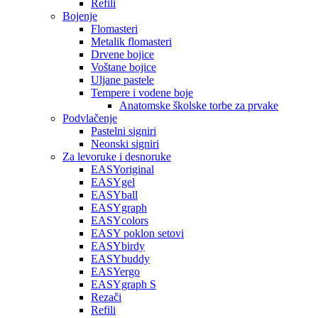
Refili
Bojenje
Flomasteri
Metalik flomasteri
Drvene bojice
Voštane bojice
Uljane pastele
Tempere i vodene boje
Anatomske školske torbe za prvake
Podvlačenje
Pastelni signiri
Neonski signiri
Za levoruke i desnoruke
EASYoriginal
EASYgel
EASYball
EASYgraph
EASYcolors
EASY poklon setovi
EASYbirdy
EASYbuddy
EASYergo
EASYgraph S
Rezači
Refili