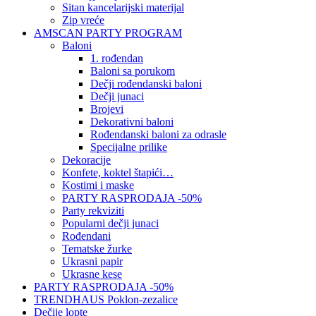
Sitan kancelarijski materijal
Zip vreće
AMSCAN PARTY PROGRAM
Baloni
1. rođendan
Baloni sa porukom
Dečji rođendanski baloni
Dečji junaci
Brojevi
Dekorativni baloni
Rođendanski baloni za odrasle
Specijalne prilike
Dekoracije
Konfete, koktel štapići…
Kostimi i maske
PARTY RASPRODAJA -50%
Party rekviziti
Popularni dečji junaci
Rođendani
Tematske žurke
Ukrasni papir
Ukrasne kese
PARTY RASPRODAJA -50%
TRENDHAUS Poklon-zezalice
Dečije lopte