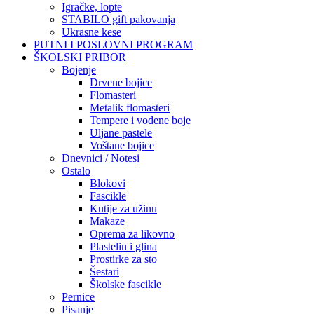
Igračke, lopte
STABILO gift pakovanja
Ukrasne kese
PUTNI I POSLOVNI PROGRAM
ŠKOLSKI PRIBOR
Bojenje
Drvene bojice
Flomasteri
Metalik flomasteri
Tempere i vodene boje
Uljane pastele
Voštane bojice
Dnevnici / Notesi
Ostalo
Blokovi
Fascikle
Kutije za užinu
Makaze
Oprema za likovno
Plastelin i glina
Prostirke za sto
Šestari
Školske fascikle
Pernice
Pisanje