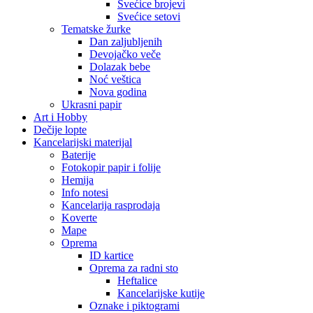
Svećice brojevi
Svećice setovi
Tematske žurke
Dan zaljubljenih
Devojačko veče
Dolazak bebe
Noć veštica
Nova godina
Ukrasni papir
Art i Hobby
Dečije lopte
Kancelarijski materijal
Baterije
Fotokopir papir i folije
Hemija
Info notesi
Kancelarija rasprodaja
Koverte
Mape
Oprema
ID kartice
Oprema za radni sto
Heftalice
Kancelarijske kutije
Oznake i piktogrami