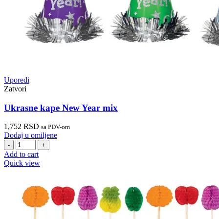
Uporedi
Zatvori
Ukrasne kape New Year mix
1,752
RSD
sa PDV-om
Dodaj u omiljene
Ukrasne
kape
Add to cart
New
Quick view
Year
mix
quantity