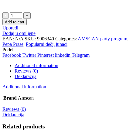
Pozivnice
Pepa
Add to cart
Prase
Uporedi
1/8
Dodaj u omiljene
quantity
EAN:
N/A
SKU:
9906340
Categories:
AMSCAN party program
,
Pepa Prase
,
Popularni dečji junaci
Podeli
Facebook
Twitter
Pinterest
linkedin
Telegram
Additional information
Reviews (0)
Deklaracija
Additional information
Brand
Amscan
Reviews (0)
Deklaracija
Related products