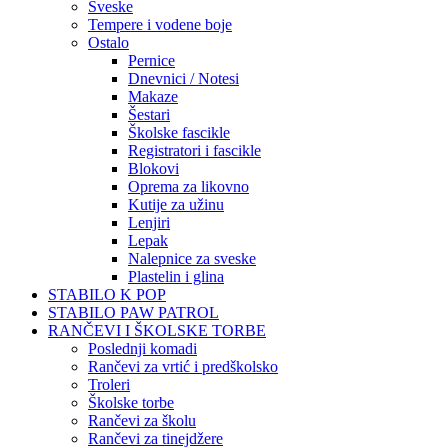
Sveske
Tempere i vodene boje
Ostalo
Pernice
Dnevnici / Notesi
Makaze
Šestari
Školske fascikle
Registratori i fascikle
Blokovi
Oprema za likovno
Kutije za užinu
Lenjiri
Lepak
Nalepnice za sveske
Plastelin i glina
STABILO K POP
STABILO PAW PATROL
RANČEVI I ŠKOLSKE TORBE
Poslednji komadi
Rančevi za vrtić i predškolsko
Troleri
Školske torbe
Rančevi za školu
Rančevi za tinejdžere