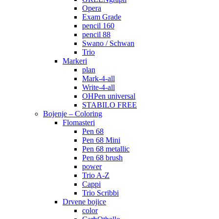
Opera
Exam Grade
pencil 160
pencil 88
Swano / Schwan
Trio
Markeri
plan
Mark-4-all
Write-4-all
OHPen universal
STABILO FREE
Bojenje – Coloring
Flomasteri
Pen 68
Pen 68 Mini
Pen 68 metallic
Pen 68 brush
power
Trio A-Z
Cappi
Trio Scribbi
Drvene bojice
color