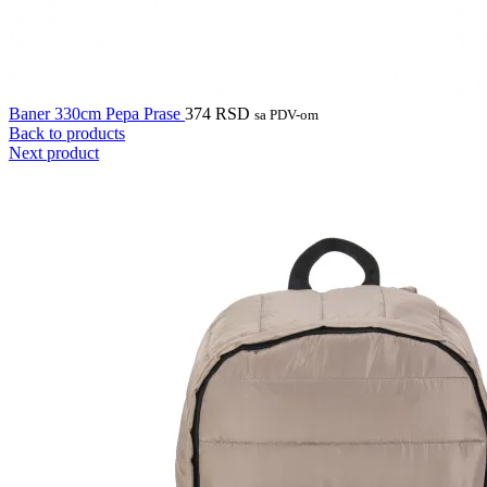
Baner 330cm Pepa Prase
374
RSD
sa PDV-om
Back to products
Next product