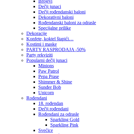
Brojevi
Dečji junaci
Dečji rođendanski baloni
Dekorativni baloni
Rođendanski baloni za odrasle
Specijalne prilike
Dekoracije
Konfete, koktel štapići…
Kostimi i maske
PARTY RASPRODAJA -50%
Party rekviziti
Popularni dečji junaci
Minions
Paw Patrol
Pepa Prase
Shimmer & Shine
Sunđer Bob
Unicorn
Rođendani
18. rođendan
Dečji rođendani
Rođendani za odrasle
Sparkling Gold
Sparkling Pink
Svećice