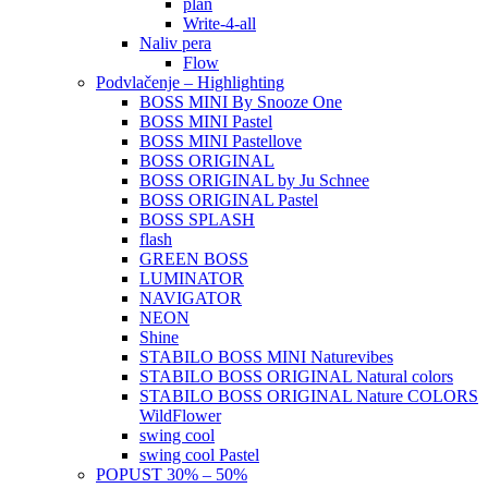
plan
Write-4-all
Naliv pera
Flow
Podvlačenje – Highlighting
BOSS MINI By Snooze One
BOSS MINI Pastel
BOSS MINI Pastellove
BOSS ORIGINAL
BOSS ORIGINAL by Ju Schnee
BOSS ORIGINAL Pastel
BOSS SPLASH
flash
GREEN BOSS
LUMINATOR
NAVIGATOR
NEON
Shine
STABILO BOSS MINI Naturevibes
STABILO BOSS ORIGINAL Natural colors
STABILO BOSS ORIGINAL Nature COLORS
WildFlower
swing cool
swing cool Pastel
POPUST 30% – 50%