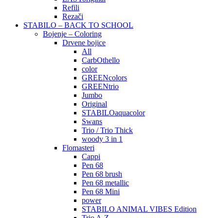
Refili
Rezači
STABILO – BACK TO SCHOOL
Bojenje – Coloring
Drvene bojice
All
CarbOthello
color
GREENcolors
GREENtrio
Jumbo
Original
STABILOaquacolor
Swans
Trio / Trio Thick
woody 3 in 1
Flomasteri
Cappi
Pen 68
Pen 68 brush
Pen 68 metallic
Pen 68 Mini
power
STABILO ANIMAL VIBES Edition
Trio A-Z