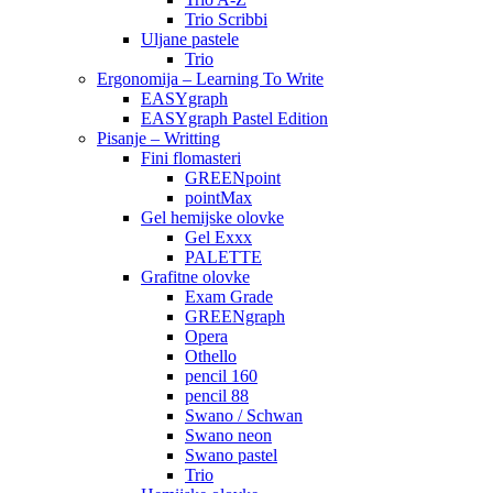
Trio Scribbi
Uljane pastele
Trio
Ergonomija – Learning To Write
EASYgraph
EASYgraph Pastel Edition
Pisanje – Writting
Fini flomasteri
GREENpoint
pointMax
Gel hemijske olovke
Gel Exxx
PALETTE
Grafitne olovke
Exam Grade
GREENgraph
Opera
Othello
pencil 160
pencil 88
Swano / Schwan
Swano neon
Swano pastel
Trio