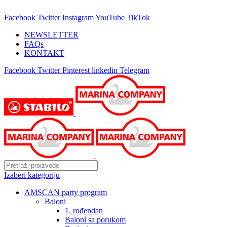
25 GODINA SA VAMA!
Facebook
Twitter
Instagram
YouTube
TikTok
NEWSLETTER
FAQs
KONTAKT
Facebook
Twitter
Pinterest
linkedin
Telegram
Izaberi kategoriju
AMSCAN party program
Baloni
1. rođendan
Baloni sa porukom