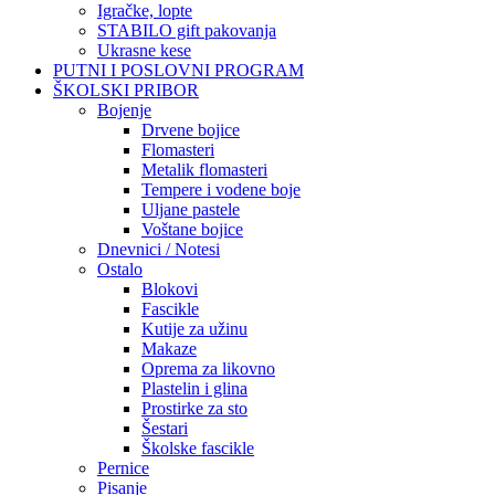
Igračke, lopte
STABILO gift pakovanja
Ukrasne kese
PUTNI I POSLOVNI PROGRAM
ŠKOLSKI PRIBOR
Bojenje
Drvene bojice
Flomasteri
Metalik flomasteri
Tempere i vodene boje
Uljane pastele
Voštane bojice
Dnevnici / Notesi
Ostalo
Blokovi
Fascikle
Kutije za užinu
Makaze
Oprema za likovno
Plastelin i glina
Prostirke za sto
Šestari
Školske fascikle
Pernice
Pisanje