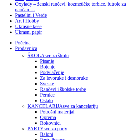
Oxylady – ženski rančevi, kozmetičke torbice, futrole za
naočare…
Pastelini i Verde
Art i Hobby
Ukrasne kese
Ukrasni papir
Početna
Prodavnica
ŠKOLA
sve za školu
Pisanje
Bojenje
Podvlačenje
Za levoruke i desnoruke
Sveske
Rančevi i školske torbe
Pernice
Ostalo
KANCELARIJA
sve za kancelariju
Potrošni materijal
Oprema
Rokovnici
PARTY
sve za party
Baloni
Party licence