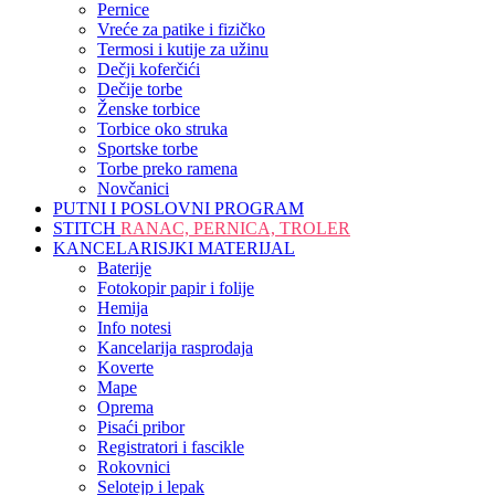
Pernice
Vreće za patike i fizičko
Termosi i kutije za užinu
Dečji koferčići
Dečije torbe
Ženske torbice
Torbice oko struka
Sportske torbe
Torbe preko ramena
Novčanici
PUTNI I POSLOVNI PROGRAM
STITCH
RANAC, PERNICA, TROLER
KANCELARISJKI MATERIJAL
Baterije
Fotokopir papir i folije
Hemija
Info notesi
Kancelarija rasprodaja
Koverte
Mape
Oprema
Pisaći pribor
Registratori i fascikle
Rokovnici
Selotejp i lepak