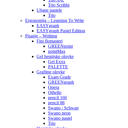
Trio Scribbi
Uljane pastele
Trio
Ergonomija – Learning To Write
EASYgraph
EASYgraph Pastel Edition
Pisanje – Writting
Fini flomasteri
GREENpoint
pointMax
Gel hemijske olovke
Gel Exxx
PALETTE
Grafitne olovke
Exam Grade
GREENgraph
Opera
Othello
pencil 160
pencil 88
Swano / Schwan
Swano neon
Swano pastel
Trio