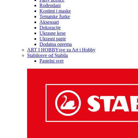
Rođendani
Kostimi i maske
Tematske žurke
Aksesoari
Dekoracije
Ukrasne kese
Ukrasni papir
Dodatna oprema
ART I HOBBY
sve za Art i Hobby
Stabilo
sve od Stabila
Pastelni svet