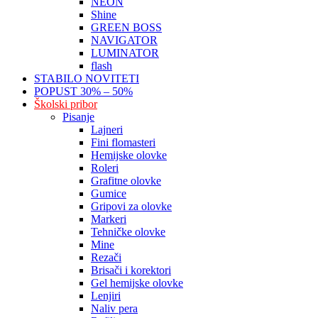
NEON
Shine
GREEN BOSS
NAVIGATOR
LUMINATOR
flash
STABILO NOVITETI
POPUST 30% – 50%
Školski pribor
Pisanje
Lajneri
Fini flomasteri
Hemijske olovke
Roleri
Grafitne olovke
Gumice
Gripovi za olovke
Markeri
Tehničke olovke
Mine
Rezači
Brisači i korektori
Gel hemijske olovke
Lenjiri
Naliv pera