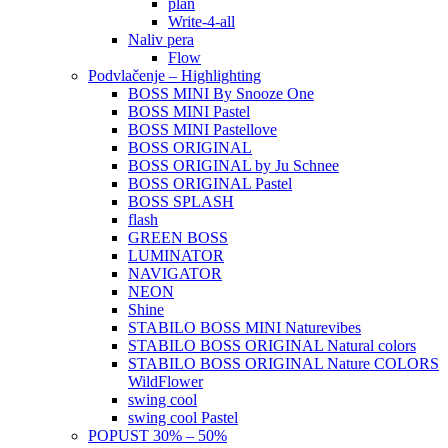
plan
Write-4-all
Naliv pera
Flow
Podvlačenje – Highlighting
BOSS MINI By Snooze One
BOSS MINI Pastel
BOSS MINI Pastellove
BOSS ORIGINAL
BOSS ORIGINAL by Ju Schnee
BOSS ORIGINAL Pastel
BOSS SPLASH
flash
GREEN BOSS
LUMINATOR
NAVIGATOR
NEON
Shine
STABILO BOSS MINI Naturevibes
STABILO BOSS ORIGINAL Natural colors
STABILO BOSS ORIGINAL Nature COLORS
WildFlower
swing cool
swing cool Pastel
POPUST 30% – 50%