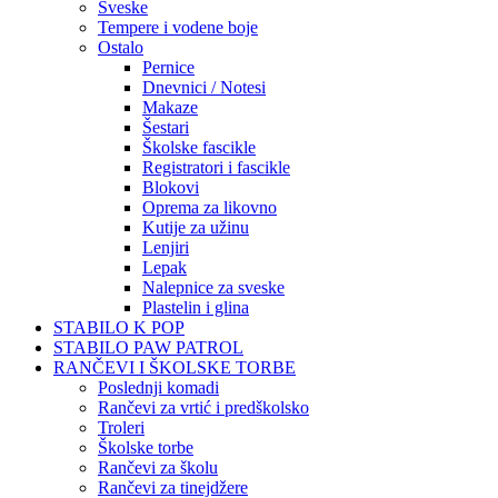
Sveske
Tempere i vodene boje
Ostalo
Pernice
Dnevnici / Notesi
Makaze
Šestari
Školske fascikle
Registratori i fascikle
Blokovi
Oprema za likovno
Kutije za užinu
Lenjiri
Lepak
Nalepnice za sveske
Plastelin i glina
STABILO K POP
STABILO PAW PATROL
RANČEVI I ŠKOLSKE TORBE
Poslednji komadi
Rančevi za vrtić i predškolsko
Troleri
Školske torbe
Rančevi za školu
Rančevi za tinejdžere