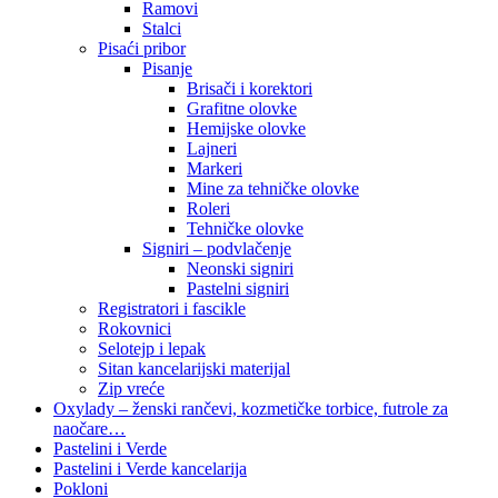
Ramovi
Stalci
Pisaći pribor
Pisanje
Brisači i korektori
Grafitne olovke
Hemijske olovke
Lajneri
Markeri
Mine za tehničke olovke
Roleri
Tehničke olovke
Signiri – podvlačenje
Neonski signiri
Pastelni signiri
Registratori i fascikle
Rokovnici
Selotejp i lepak
Sitan kancelarijski materijal
Zip vreće
Oxylady – ženski rančevi, kozmetičke torbice, futrole za
naočare…
Pastelini i Verde
Pastelini i Verde kancelarija
Pokloni