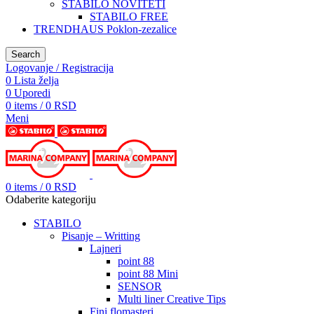
STABILO NOVITETI
STABILO FREE
TRENDHAUS Poklon-zezalice
Search
Logovanje / Registracija
0
Lista želja
0
Uporedi
0
items
/
0
RSD
Meni
0
items
/
0
RSD
Odaberite kategoriju
STABILO
Pisanje – Writting
Lajneri
point 88
point 88 Mini
SENSOR
Multi liner Creative Tips
Fini flomasteri