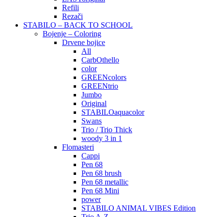
Refili
Rezači
STABILO – BACK TO SCHOOL
Bojenje – Coloring
Drvene bojice
All
CarbOthello
color
GREENcolors
GREENtrio
Jumbo
Original
STABILOaquacolor
Swans
Trio / Trio Thick
woody 3 in 1
Flomasteri
Cappi
Pen 68
Pen 68 brush
Pen 68 metallic
Pen 68 Mini
power
STABILO ANIMAL VIBES Edition
Trio A-Z