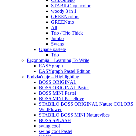
CarbOthello
STABILOaquacolor
woody 3 in 1
GREENcolors
GREENtrio
All
Trio / Trio Thick
Jumbo
Swans
Uljane pastele
Trio
Ergonomija – Learning To Write
EASYgraph
EASYgraph Pastel Edition
Podvlačenje – Highlighting
BOSS ORIGINAL
BOSS ORIGINAL Pastel
BOSS MINI Pastel
BOSS MINI Pastellove
STABILO BOSS ORIGINAL Nature COLORS
WildFlower
STABILO BOSS MINI Naturevibes
BOSS SPLASH
swing cool
swing cool Pastel