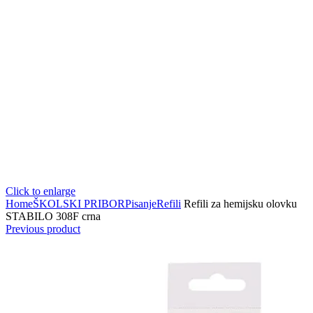
Click to enlarge
Home
ŠKOLSKI PRIBOR
Pisanje
Refili
Refili za hemijsku olovku
STABILO 308F crna
Previous product