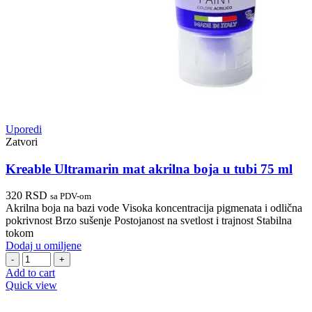
Uporedi
Zatvori
Kreable Ultramarin mat akrilna boja u tubi 75 ml
320
RSD
sa PDV-om
Akrilna boja na bazi vode Visoka koncentracija pigmenata i odlična
pokrivnost Brzo sušenje Postojanost na svetlost i trajnost Stabilna
tokom
Dodaj u omiljene
Kreable
Ultramarin
Add to cart
mat
Quick view
akrilna
boja