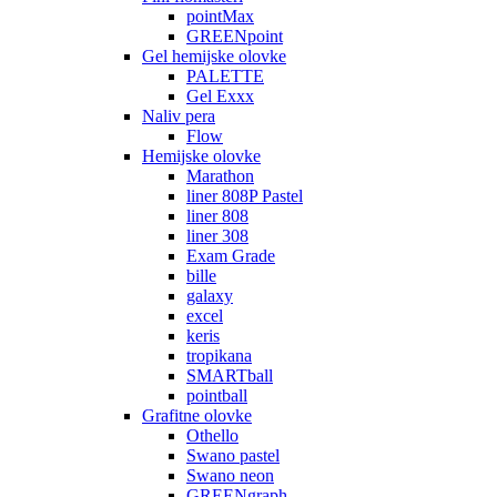
pointMax
GREENpoint
Gel hemijske olovke
PALETTE
Gel Exxx
Naliv pera
Flow
Hemijske olovke
Marathon
liner 808P Pastel
liner 808
liner 308
Exam Grade
bille
galaxy
excel
keris
tropikana
SMARTball
pointball
Grafitne olovke
Othello
Swano pastel
Swano neon
GREENgraph