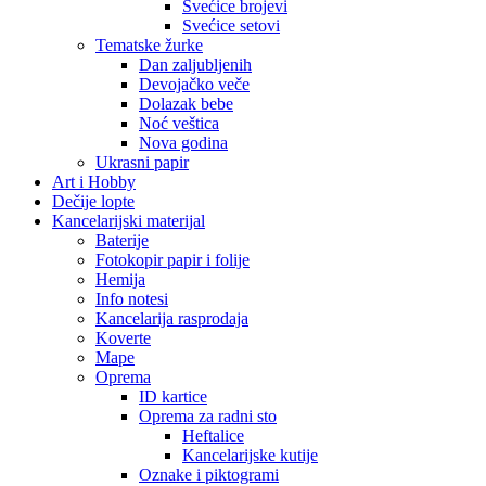
Svećice brojevi
Svećice setovi
Tematske žurke
Dan zaljubljenih
Devojačko veče
Dolazak bebe
Noć veštica
Nova godina
Ukrasni papir
Art i Hobby
Dečije lopte
Kancelarijski materijal
Baterije
Fotokopir papir i folije
Hemija
Info notesi
Kancelarija rasprodaja
Koverte
Mape
Oprema
ID kartice
Oprema za radni sto
Heftalice
Kancelarijske kutije
Oznake i piktogrami