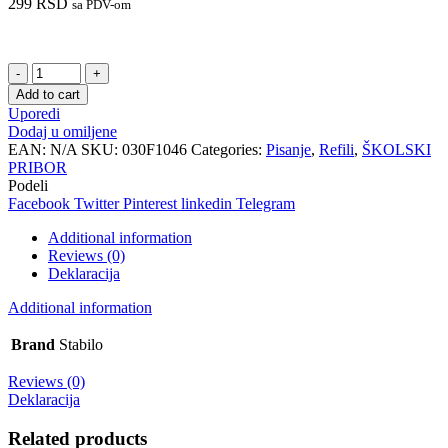
299
RSD
sa PDV-om
Refili
za
Add to cart
hemijsku
Uporedi
olovku
Dodaj u omiljene
STABILO
EAN:
N/A
SKU:
030F1046
Categories:
Pisanje
,
Refili
,
ŠKOLSKI
308F
PRIBOR
crna
Podeli
quantity
Facebook
Twitter
Pinterest
linkedin
Telegram
Additional information
Reviews (0)
Deklaracija
Additional information
Brand
Stabilo
Reviews (0)
Deklaracija
Related products