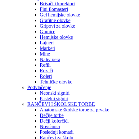
Brisači i korektori
Fini flomasteri
Gel hemijske olovke
Grafitne olovke
Gripovi za olovke
Gumice
Hemijske olovke
Lajneri
Markeri
Mine
Naliv pera
Refili
Rezači
Roleri
Tehničke olovke
Podvlačenje
Neonski signiri
Pastelni signiri
RANČEVI I ŠKOLSKE TORBE
Anatomske školske torbe za prvake
Dečije torbe
Dečji koferčići
Novčanici
Poslednji komadi
Rančevi za školu