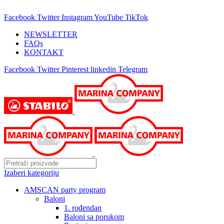
25 GODINA SA VAMA!
Facebook
Twitter
Instagram
YouTube
TikTok
NEWSLETTER
FAQs
KONTAKT
Facebook
Twitter
Pinterest
linkedin
Telegram
Izaberi kategoriju
AMSCAN party program
Baloni
1. rođendan
Baloni sa porukom