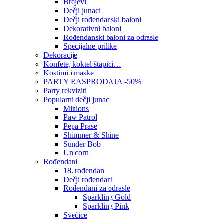
Brojevi
Dečji junaci
Dečji rođendanski baloni
Dekorativni baloni
Rođendanski baloni za odrasle
Specijalne prilike
Dekoracije
Konfete, koktel štapići…
Kostimi i maske
PARTY RASPRODAJA -50%
Party rekviziti
Popularni dečji junaci
Minions
Paw Patrol
Pepa Prase
Shimmer & Shine
Sunđer Bob
Unicorn
Rođendani
18. rođendan
Dečji rođendani
Rođendani za odrasle
Sparkling Gold
Sparkling Pink
Svećice