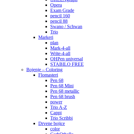
Opera
Exam Grade
pencil 160
pencil 88
Swano / Schwan
Trio
Markeri
plan
Mark-4-all
Write-4-all
OHPen universal
STABILO FREE
Bojenje – Coloring
Flomasteri
Pen 68
Pen 68 Mini
Pen 68 metallic
Pen 68 brush
power
Trio A-Z
Cappi
Trio Scribbi
Drvene bojice
color