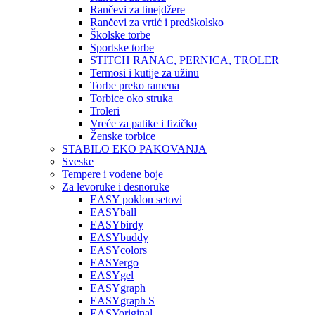
Rančevi za tinejdžere
Rančevi za vrtić i predškolsko
Školske torbe
Sportske torbe
STITCH RANAC, PERNICA, TROLER
Termosi i kutije za užinu
Torbe preko ramena
Torbice oko struka
Troleri
Vreće za patike i fizičko
Ženske torbice
STABILO EKO PAKOVANJA
Sveske
Tempere i vodene boje
Za levoruke i desnoruke
EASY poklon setovi
EASYball
EASYbirdy
EASYbuddy
EASYcolors
EASYergo
EASYgel
EASYgraph
EASYgraph S
EASYoriginal