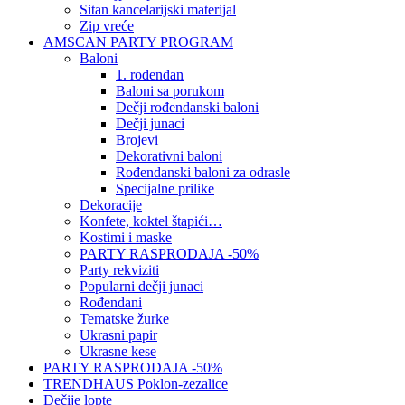
Sitan kancelarijski materijal
Zip vreće
AMSCAN PARTY PROGRAM
Baloni
1. rođendan
Baloni sa porukom
Dečji rođendanski baloni
Dečji junaci
Brojevi
Dekorativni baloni
Rođendanski baloni za odrasle
Specijalne prilike
Dekoracije
Konfete, koktel štapići…
Kostimi i maske
PARTY RASPRODAJA -50%
Party rekviziti
Popularni dečji junaci
Rođendani
Tematske žurke
Ukrasni papir
Ukrasne kese
PARTY RASPRODAJA -50%
TRENDHAUS Poklon-zezalice
Dečije lopte