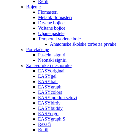
Refili
Bojenje
Flomasteri
Metalik flomasteri
Drvene bojice
Voštane bojice
Uljane pastele
Tempere i vodene boje
Anatomske školske torbe za prvake
Podvlačenje
Pastelni signiri
Neonski signiri
Za levoruke i desnoruke
EASYoriginal
EASYgel
EASYball
EASYgraph
EASYcolors
EASY poklon setovi
EASYbirdy
EASYbuddy
EASYergo
EASYgraph S
Rezači
Refili