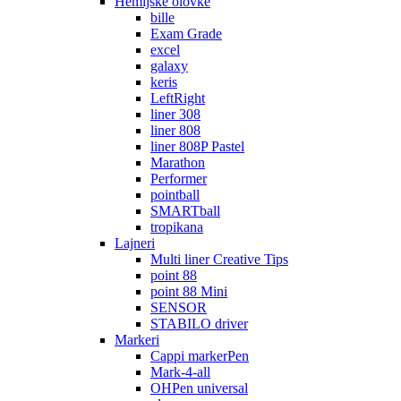
Hemijske olovke
bille
Exam Grade
excel
galaxy
keris
LeftRight
liner 308
liner 808
liner 808P Pastel
Marathon
Performer
pointball
SMARTball
tropikana
Lajneri
Multi liner Creative Tips
point 88
point 88 Mini
SENSOR
STABILO driver
Markeri
Cappi markerPen
Mark-4-all
OHPen universal