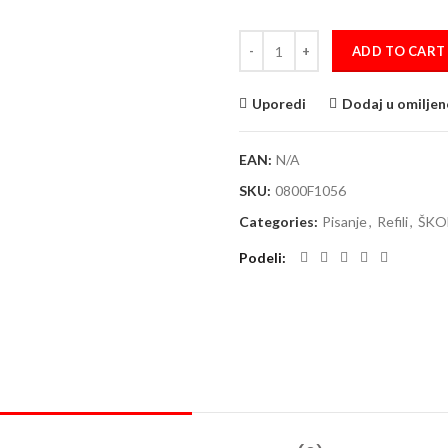
Refili za hemijsku olovku STABILO
ADD TO CART
Uporedi
Dodaj u omiljen
EAN:
N/A
SKU:
0800F1056
Categories:
Pisanje
,
Refili
,
ŠKO
Podeli