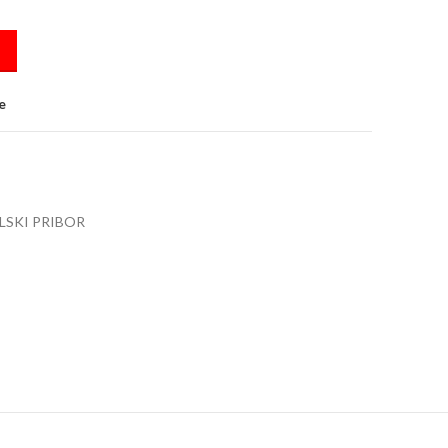
 808F pink quantity
e
LSKI PRIBOR