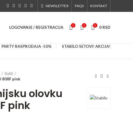
NEWSLETTER
FAQS
KONTAKT
0
0
0
LOGOVANJE / REGISTRACIJA
0
RSD
PARTY RASPRODAJA -50%
STABILO SETOVI! AKCIJA!
Refili
O 808F pink
mijsku olovku
F pink