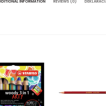
DDITIONAL INFORMATION
REVIEWS (0)
DEKLARACI
oja u tubi 75 ml quantity
Drvena bojica STABILO woody 3 in 1 Arty set sa rezačem 
Grafitna