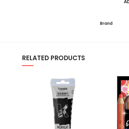
A
Brand
RELATED PRODUCTS
Kreable Burnt Sienna mat akrilna b