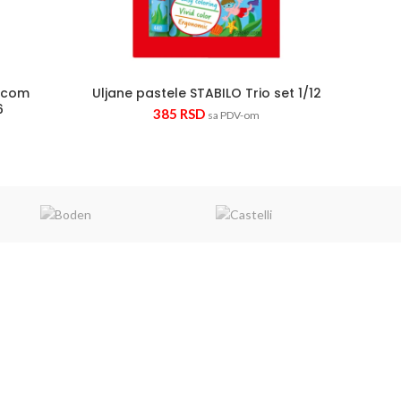
micom
Uljane pastele STABILO Trio set 1/12
6
385
RSD
sa PDV-om