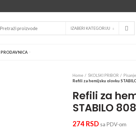
IZABERI KATEGORIJU
PRODAVNICA
Home
ŠKOLSKI PRIBOR
Pisanje
Refili za hemijsku olovku STABIL
Refili za he
STABILO 808
274
RSD
sa PDV-om