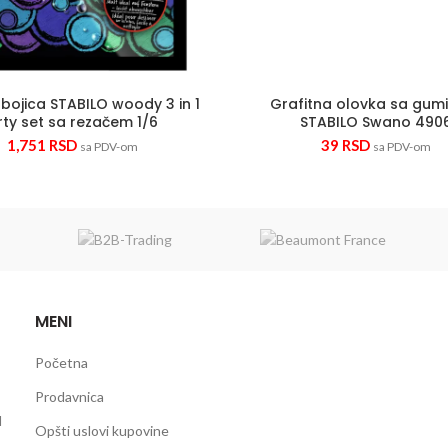
bojica STABILO woody 3 in 1
Grafitna olovka sa gu
rty set sa rezačem 1/6
STABILO Swano 490
1,751
RSD
39
RSD
sa PDV-om
sa PDV-om
MENI
Početna
Prodavnica
d
Opšti uslovi kupovine