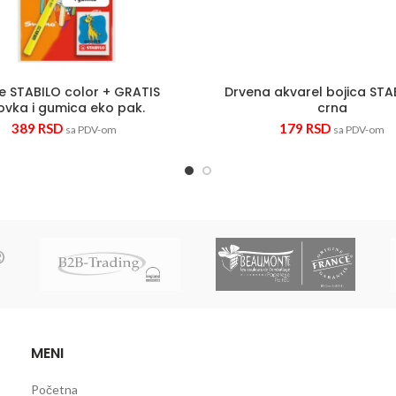
ce STABILO color + GRATIS
Drvena akvarel bojica STAB
ovka i gumica eko pak.
crna
389
RSD
179
RSD
sa PDV-om
sa PDV-om
MENI
Početna