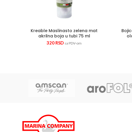
Kreable Maslinasto zelena mat
Boji
akrilna boja u tubi 75 ml
ol
320
RSD
sa PDV-om