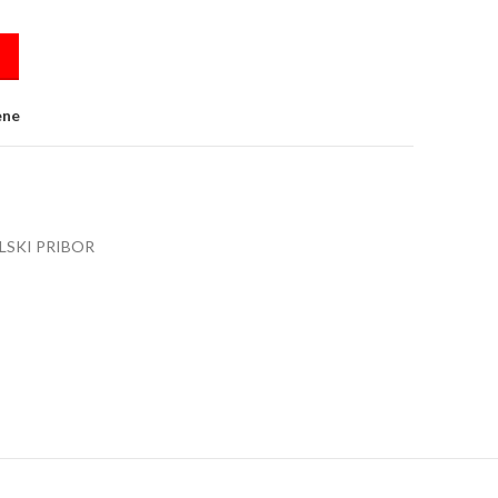
 808F plava quantity
ene
LSKI PRIBOR