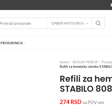
IZABERI KATEGORIJU
PRODAVNICA
Home
ŠKOLSKI PRIBOR
Pisanje
Refili za hemijsku olovku STABIL
Refili za he
STABILO 808
274
RSD
sa PDV-om