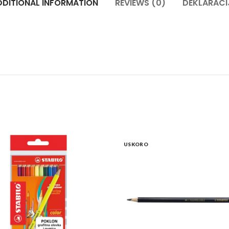
DDITIONAL INFORMATION
REVIEWS (0)
DEKLARACI
USKORO
lna boja u tubi 75 ml quantity
Bojice STABILO color + GRATIS olovka i gumica eko pak. 
Drvena a