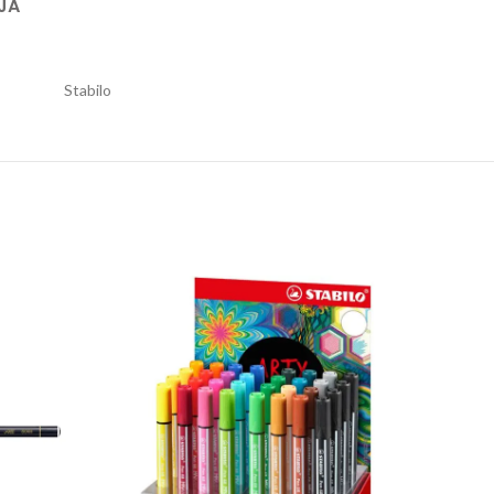
JA
Stabilo
quantity
kvarel bojica STABILO All crna quantity