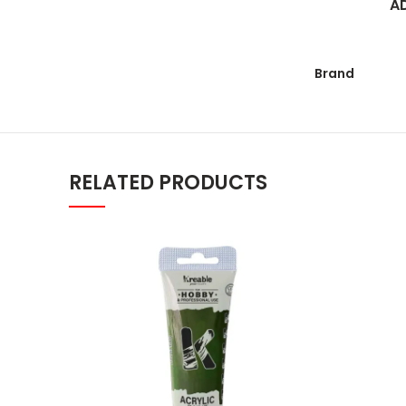
A
Brand
RELATED PRODUCTS
Kreable Maslinasto zelena mat akri