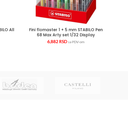
ILO All
Fini flomaster 1 + 5 mm STABILO Pen
Kreab
68 Max Arty set 1/32 Display
6,882
RSD
sa PDV-om