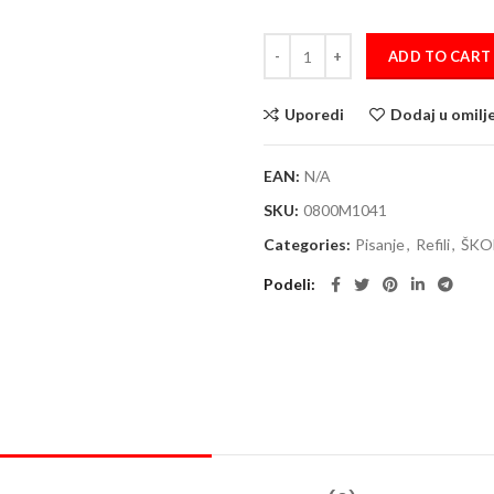
Refili za hemijsku olovku STABILO
ADD TO CART
Uporedi
Dodaj u omilj
EAN:
N/A
SKU:
0800M1041
Categories:
Pisanje
,
Refili
,
ŠKO
Podeli