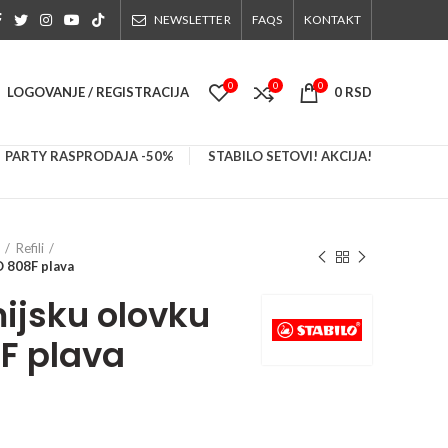
NEWSLETTER
FAQS
KONTAKT
0
0
0
LOGOVANJE / REGISTRACIJA
0
RSD
PARTY RASPRODAJA -50%
STABILO SETOVI! AKCIJA!
Refili
O 808F plava
mijsku olovku
F plava