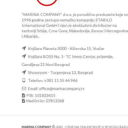
“MARINA COMPANY” d.o.o. je porodično preduzeće koje o
1996 godine zastupa nemačku kompaniju STABILO
International GmbH i njen je ekskluzivni distributer na
teritoriji Srbije, Crne Gore, Makedonije, Bosne i Hercegovin
i Albanije..
Knjižara Planeta 3000 - Kičevska 15, Vračar
Knjižara BOSS No. 1- TC Immo Centar, prizemlje,
Gandijeva 21 Novi Beograd
Showroom - Turgenjeva 13, Beograd
Telefon: +381 11 35 44 946
Email: office@marinacompany.rs
PIB: 101833615
Matični br: 07813368
MARINA COMPANY
2021
- CENE NA ONLINE SHOP-U SE MOGU RAZ