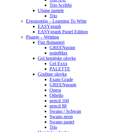
Trio Scribbi
Uljane pastele
Trio
Ergonomija – Learning To Write
EASYgraph
EASYgraph Pastel Edition
Pisanje – Writting
Fini flomasteri
GREENpoint
pointMax
Gel hemijske olovke
Gel Exxx
PALETTE
Grafitne olovke
Exam Grade
GREENgraph
Opera
Othello
pencil 160
pencil 88
Swano / Schwan
Swano neon
Swano pastel
Trio