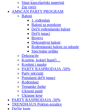
Sitan kancelarijski materijal
Zip vreće
AMSCAN PARTY PROGRAM
Baloni
1. rođendan
Baloni sa porukom
Dečji rođendanski baloni
Dečji junaci
Brojevi
Dekorativni baloni
Rođendanski baloni za odrasle
Specijalne prilike
Dekoracije
Konfete, koktel štapići…
Kostimi i maske
PARTY RASPRODAJA -50%
Party rekviziti
Popularni dečji junaci
Rođendani
Tematske žurke
Ukrasni papir
Ukrasne kese
PARTY RASPRODAJA -50%
TRENDHAUS Poklon-zezalice
Dečije lopte