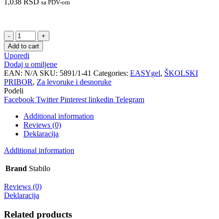
1,038
RSD
sa PDV-om
Roler
za
Add to cart
levoruke
Uporedi
STABILO
Dodaj u omiljene
EASYgel
EAN:
N/A
SKU:
5891/1-41
Categories:
EASYgel
,
ŠKOLSKI
tirkiz
PRIBOR
,
Za levoruke i desnoruke
quantity
Podeli
Facebook
Twitter
Pinterest
linkedin
Telegram
Additional information
Reviews (0)
Deklaracija
Additional information
Brand
Stabilo
Reviews (0)
Deklaracija
Related products