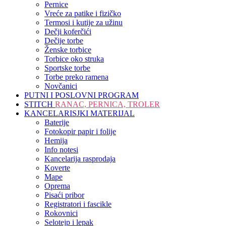
Pernice
Vreće za patike i fizičko
Termosi i kutije za užinu
Dečji koferčići
Dečije torbe
Ženske torbice
Torbice oko struka
Sportske torbe
Torbe preko ramena
Novčanici
PUTNI I POSLOVNI PROGRAM
STITCH
RANAC, PERNICA, TROLER
KANCELARISJKI MATERIJAL
Baterije
Fotokopir papir i folije
Hemija
Info notesi
Kancelarija rasprodaja
Koverte
Mape
Oprema
Pisaći pribor
Registratori i fascikle
Rokovnici
Selotejp i lepak