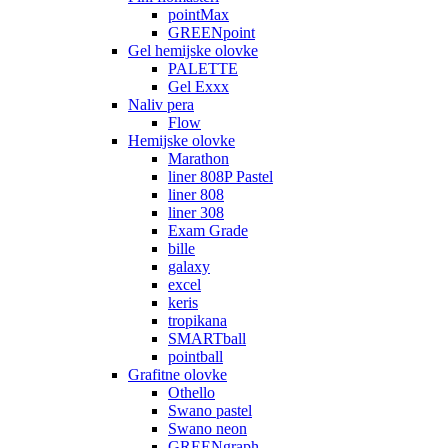
pointMax
GREENpoint
Gel hemijske olovke
PALETTE
Gel Exxx
Naliv pera
Flow
Hemijske olovke
Marathon
liner 808P Pastel
liner 808
liner 308
Exam Grade
bille
galaxy
excel
keris
tropikana
SMARTball
pointball
Grafitne olovke
Othello
Swano pastel
Swano neon
GREENgraph