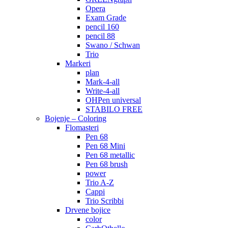
Opera
Exam Grade
pencil 160
pencil 88
Swano / Schwan
Trio
Markeri
plan
Mark-4-all
Write-4-all
OHPen universal
STABILO FREE
Bojenje – Coloring
Flomasteri
Pen 68
Pen 68 Mini
Pen 68 metallic
Pen 68 brush
power
Trio A-Z
Cappi
Trio Scribbi
Drvene bojice
color