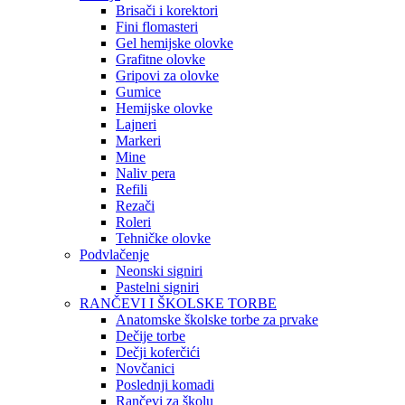
Brisači i korektori
Fini flomasteri
Gel hemijske olovke
Grafitne olovke
Gripovi za olovke
Gumice
Hemijske olovke
Lajneri
Markeri
Mine
Naliv pera
Refili
Rezači
Roleri
Tehničke olovke
Podvlačenje
Neonski signiri
Pastelni signiri
RANČEVI I ŠKOLSKE TORBE
Anatomske školske torbe za prvake
Dečije torbe
Dečji koferčići
Novčanici
Poslednji komadi
Rančevi za školu