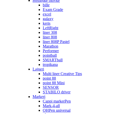
Hemijske olovke
bille
Exam Grade
excel
galaxy
keris
LeftRight
liner 308
liner 808
liner 808P Pastel
Marathon
Performer
pointball
SMARTball
tropikana
Lajneri
Multi liner Creative Tips
point 88
point 88 Mini
SENSOR
STABILO driver
Markeri
Cappi markerPen
Mark-4-all
OHPen universal