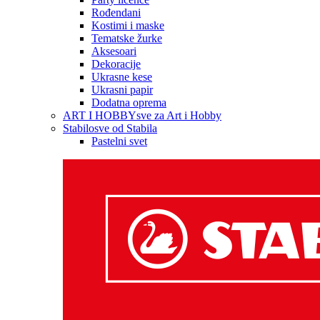
Rođendani
Kostimi i maske
Tematske žurke
Aksesoari
Dekoracije
Ukrasne kese
Ukrasni papir
Dodatna oprema
ART I HOBBY
sve za Art i Hobby
Stabilo
sve od Stabila
Pastelni svet