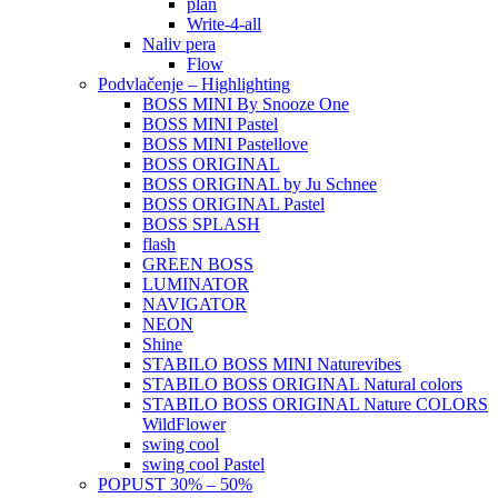
plan
Write-4-all
Naliv pera
Flow
Podvlačenje – Highlighting
BOSS MINI By Snooze One
BOSS MINI Pastel
BOSS MINI Pastellove
BOSS ORIGINAL
BOSS ORIGINAL by Ju Schnee
BOSS ORIGINAL Pastel
BOSS SPLASH
flash
GREEN BOSS
LUMINATOR
NAVIGATOR
NEON
Shine
STABILO BOSS MINI Naturevibes
STABILO BOSS ORIGINAL Natural colors
STABILO BOSS ORIGINAL Nature COLORS
WildFlower
swing cool
swing cool Pastel
POPUST 30% – 50%