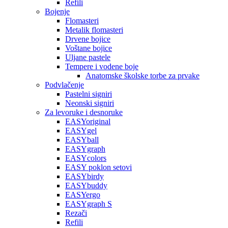
Refili
Bojenje
Flomasteri
Metalik flomasteri
Drvene bojice
Voštane bojice
Uljane pastele
Tempere i vodene boje
Anatomske školske torbe za prvake
Podvlačenje
Pastelni signiri
Neonski signiri
Za levoruke i desnoruke
EASYoriginal
EASYgel
EASYball
EASYgraph
EASYcolors
EASY poklon setovi
EASYbirdy
EASYbuddy
EASYergo
EASYgraph S
Rezači
Refili