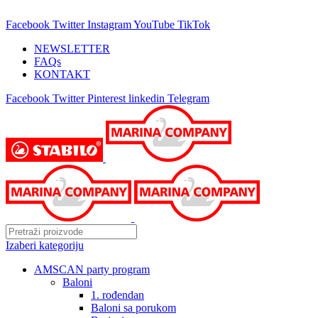
25 GODINA SA VAMA!
Facebook
Twitter
Instagram
YouTube
TikTok
NEWSLETTER
FAQs
KONTAKT
Facebook
Twitter
Pinterest
linkedin
Telegram
Izaberi kategoriju
AMSCAN party program
Baloni
1. rođendan
Baloni sa porukom