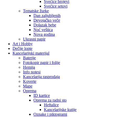
Svećice brojevi
Svećice setovi
Tematske žurke
Dan zaljubljenih
Devojačko veče
Dolazak bebe
Noć veštica
Nova godina
Ukrasni papir
Art i Hobby
Dečije lopte
Kancelarijski materijal
Baterije
Fotokopir papir i folije
Hemija
Info notesi
Kancelarija rasprodaja
Koverte
Mape
Oprema
ID kartice
Oprema za radni sto
Heftalice
Kancelarijske kutije
Oznake i piktogrami