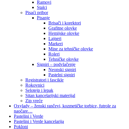
Ramovi
Stalci
Pisaći pribor
Pisanje
Brisači i korektori
Grafitne olovke
Hemijske olovke
Lajneri
Markeri
Mine za tehničke olovke
Roleri
Tehničke olovke
Signiri – podvlačenje
Neonski signiri
Pastelni signiri
Registratori i fascikle
Rokovnici
Selotejp i lepak
Sitan kancelarijski materijal
Zip vreće
Oxylady – ženski rančevi, kozmetičke torbice, futrole za
naočare…
Pastelini i Verde
Pastelini i Verde kancelarija
Pokloni