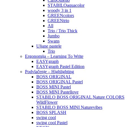
CarbOthello
STABILOaquacolor
woody 3 in 1
GREENcolors
GREENtrio
All
Trio / Trio Thick
Jumbo
Swans
Uljane pastele
Trio
Ergonomija – Learning To Write
EASYgraph
EASYgraph Pastel Edition
Podvlačenje – Highlighting
BOSS ORIGINAL
BOSS ORIGINAL Pastel
BOSS MINI Pastel
BOSS MINI Pastellove
STABILO BOSS ORIGINAL Nature COLORS
WildFlower
STABILO BOSS MINI Naturevibes
BOSS SPLASH
swing cool
swing cool Pastel