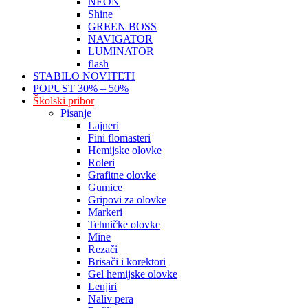
NEON
Shine
GREEN BOSS
NAVIGATOR
LUMINATOR
flash
STABILO NOVITETI
POPUST 30% – 50%
Školski pribor
Pisanje
Lajneri
Fini flomasteri
Hemijske olovke
Roleri
Grafitne olovke
Gumice
Gripovi za olovke
Markeri
Tehničke olovke
Mine
Rezači
Brisači i korektori
Gel hemijske olovke
Lenjiri
Naliv pera