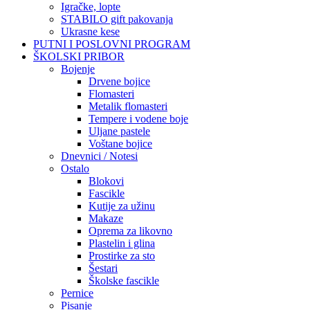
Igračke, lopte
STABILO gift pakovanja
Ukrasne kese
PUTNI I POSLOVNI PROGRAM
ŠKOLSKI PRIBOR
Bojenje
Drvene bojice
Flomasteri
Metalik flomasteri
Tempere i vodene boje
Uljane pastele
Voštane bojice
Dnevnici / Notesi
Ostalo
Blokovi
Fascikle
Kutije za užinu
Makaze
Oprema za likovno
Plastelin i glina
Prostirke za sto
Šestari
Školske fascikle
Pernice
Pisanje