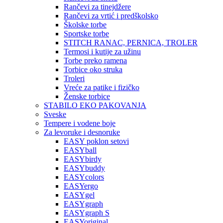
Rančevi za tinejdžere
Rančevi za vrtić i predškolsko
Školske torbe
Sportske torbe
STITCH RANAC, PERNICA, TROLER
Termosi i kutije za užinu
Torbe preko ramena
Torbice oko struka
Troleri
Vreće za patike i fizičko
Ženske torbice
STABILO EKO PAKOVANJA
Sveske
Tempere i vodene boje
Za levoruke i desnoruke
EASY poklon setovi
EASYball
EASYbirdy
EASYbuddy
EASYcolors
EASYergo
EASYgel
EASYgraph
EASYgraph S
EASYoriginal