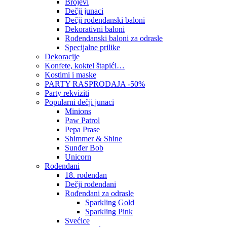
Brojevi
Dečji junaci
Dečji rođendanski baloni
Dekorativni baloni
Rođendanski baloni za odrasle
Specijalne prilike
Dekoracije
Konfete, koktel štapići…
Kostimi i maske
PARTY RASPRODAJA -50%
Party rekviziti
Popularni dečji junaci
Minions
Paw Patrol
Pepa Prase
Shimmer & Shine
Sunđer Bob
Unicorn
Rođendani
18. rođendan
Dečji rođendani
Rođendani za odrasle
Sparkling Gold
Sparkling Pink
Svećice