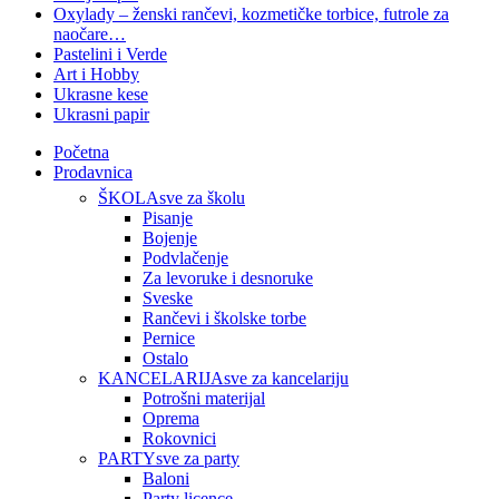
Oxylady – ženski rančevi, kozmetičke torbice, futrole za
naočare…
Pastelini i Verde
Art i Hobby
Ukrasne kese
Ukrasni papir
Početna
Prodavnica
ŠKOLA
sve za školu
Pisanje
Bojenje
Podvlačenje
Za levoruke i desnoruke
Sveske
Rančevi i školske torbe
Pernice
Ostalo
KANCELARIJA
sve za kancelariju
Potrošni materijal
Oprema
Rokovnici
PARTY
sve za party
Baloni
Party licence