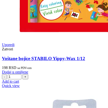
Uporedi
Zatvori
Voštane bojice STABILO Yippy-Wax 1/12
198
RSD
sa PDV-om
Dodaj u omiljene
Voštane
bojice
Add to cart
STABILO
Quick view
Yippy-
Wax
1/12
quantity