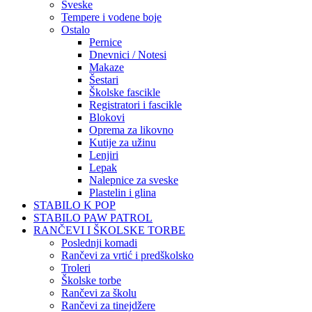
Sveske
Tempere i vodene boje
Ostalo
Pernice
Dnevnici / Notesi
Makaze
Šestari
Školske fascikle
Registratori i fascikle
Blokovi
Oprema za likovno
Kutije za užinu
Lenjiri
Lepak
Nalepnice za sveske
Plastelin i glina
STABILO K POP
STABILO PAW PATROL
RANČEVI I ŠKOLSKE TORBE
Poslednji komadi
Rančevi za vrtić i predškolsko
Troleri
Školske torbe
Rančevi za školu
Rančevi za tinejdžere