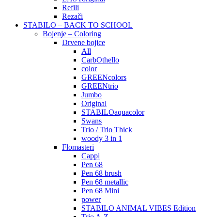
Refili
Rezači
STABILO – BACK TO SCHOOL
Bojenje – Coloring
Drvene bojice
All
CarbOthello
color
GREENcolors
GREENtrio
Jumbo
Original
STABILOaquacolor
Swans
Trio / Trio Thick
woody 3 in 1
Flomasteri
Cappi
Pen 68
Pen 68 brush
Pen 68 metallic
Pen 68 Mini
power
STABILO ANIMAL VIBES Edition
Trio A-Z