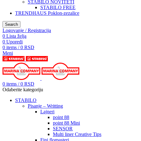
STABILO NOVITETI
STABILO FREE
TRENDHAUS Poklon-zezalice
Search
Logovanje / Registracija
0
Lista želja
0
Uporedi
0
items
/
0
RSD
Meni
0
items
/
0
RSD
Odaberite kategoriju
STABILO
Pisanje – Writting
Lajneri
point 88
point 88 Mini
SENSOR
Multi liner Creative Tips
Fini flomasteri