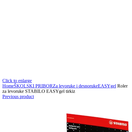
Click to enlarge
Home
ŠKOLSKI PRIBOR
Za levoruke i desnoruke
EASYgel
Roler
za levoruke STABILO EASYgel tirkiz
Previous product