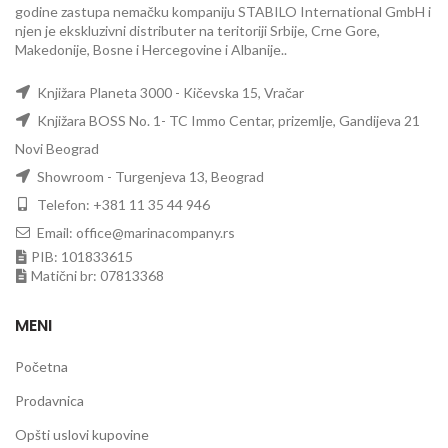
godine zastupa nemačku kompaniju STABILO International GmbH i
njen je ekskluzivni distributer na teritoriji Srbije, Crne Gore,
Makedonije, Bosne i Hercegovine i Albanije..
Knjižara Planeta 3000 - Kičevska 15, Vračar
Knjižara BOSS No. 1- TC Immo Centar, prizemlje, Gandijeva 21
Novi Beograd
Showroom - Turgenjeva 13, Beograd
Telefon: +381 11 35 44 946
Email: office@marinacompany.rs
PIB: 101833615
Matični br: 07813368
MENI
Početna
Prodavnica
Opšti uslovi kupovine