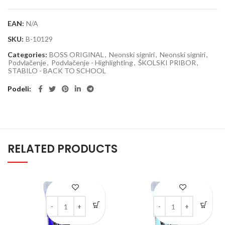
EAN:
N/A
SKU:
B-10129
Categories:
BOSS ORIGINAL
,
Neonski signiri
,
Neonski signiri
,
Podvlačenje
,
Podvlačenje - Highlighting
,
ŠKOLSKI PRIBOR
,
STABILO - BACK TO SCHOOL
Podeli
RELATED PRODUCTS
Kreable Ultramarin mat akrilna boja u tubi 75 ml quantity
Kreable Svetlo plava ma