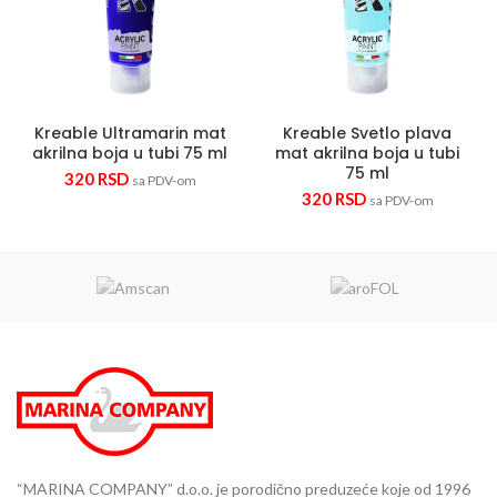
Kreable Ultramarin mat
Kreable Svetlo plava
akrilna boja u tubi 75 ml
mat akrilna boja u tubi
75 ml
320
RSD
sa PDV-om
320
RSD
sa PDV-om
“MARINA COMPANY” d.o.o. je porodično preduzeće koje od 1996