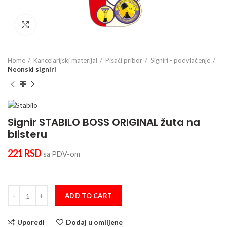
Click to enlarge
Home
Kancelarijski materijal
Pisaći pribor
Signiri - podvlačenje
Neonski signiri
Signir STABILO BOSS ORIGINAL žuta na
blisteru
221
RSD
sa PDV-om
Signir STABILO BOSS ORIGINAL žuta na blisteru quantity
ADD TO CART
Uporedi
Dodaj u omiljene