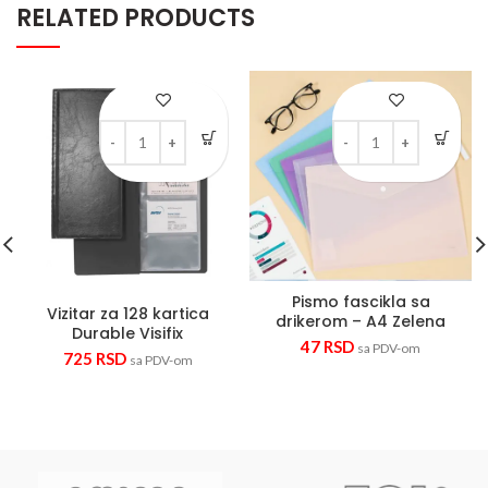
RELATED PRODUCTS
Vizitar za 128 kartica Durable Visifix quantity
Pismo fascikla sa drike
Pismo fascikla sa
Vizitar za 128 kartica
drikerom – A4 Zelena
Durable Visifix
47
RSD
sa PDV-om
725
RSD
sa PDV-om