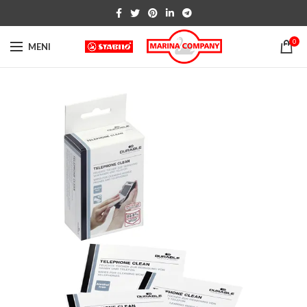
0
MENI