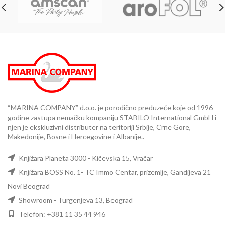
“MARINA COMPANY” d.o.o. je porodično preduzeće koje od 1996
godine zastupa nemačku kompaniju STABILO International GmbH i
njen je ekskluzivni distributer na teritoriji Srbije, Crne Gore,
Makedonije, Bosne i Hercegovine i Albanije..
Knjižara Planeta 3000 - Kičevska 15, Vračar
Knjižara BOSS No. 1- TC Immo Centar, prizemlje, Gandijeva 21
Novi Beograd
Showroom - Turgenjeva 13, Beograd
Telefon: +381 11 35 44 946