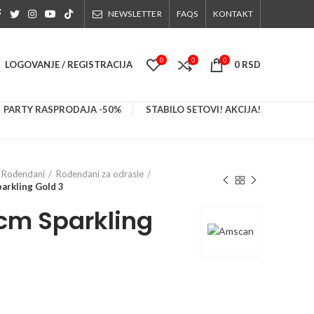
NEWSLETTER
FAQS
KONTAKT
0
0
0
LOGOVANJE / REGISTRACIJA
0
RSD
PARTY RASPRODAJA -50%
STABILO SETOVI! AKCIJA!
Rođendani
Rođendani za odrasle
parkling Gold 3
 cm Sparkling