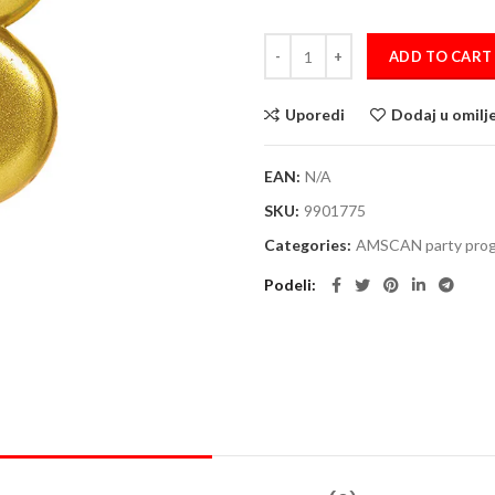
Svećice 9.3 cm Sparkling Gold 3 q
ADD TO CART
Uporedi
Dodaj u omilj
EAN:
N/A
SKU:
9901775
Categories:
AMSCAN party pro
Podeli