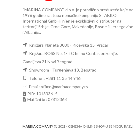
“MARINA COMPANY” d.o.o. je porodično preduzeće koje o
1996 godine zastupa nemačku kompaniju STABILO
International GmbH i njen je ekskluzivni distributer na
teritoriji Srbije, Crne Gore, Makedonije, Bosne i Hercegovin
i Albanije..
Knjižara Planeta 3000 - Kičevska 15, Vračar
Knjižara BOSS No. 1- TC Immo Centar, prizemlje,
Gandijeva 21 Novi Beograd
Showroom - Turgenjeva 13, Beograd
Telefon: +381 11 35 44 946
Email: office@marinacompany.rs
PIB: 101833615
Matični br: 07813368
MARINA COMPANY
2021
- CENE NA ONLINE SHOP-U SE MOGU RAZ