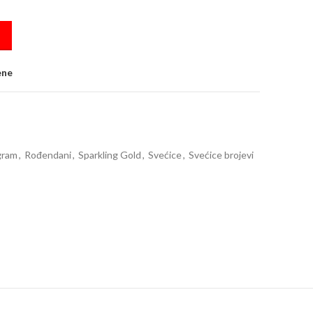
uantity
ene
gram
,
Rođendani
,
Sparkling Gold
,
Svećice
,
Svećice brojevi