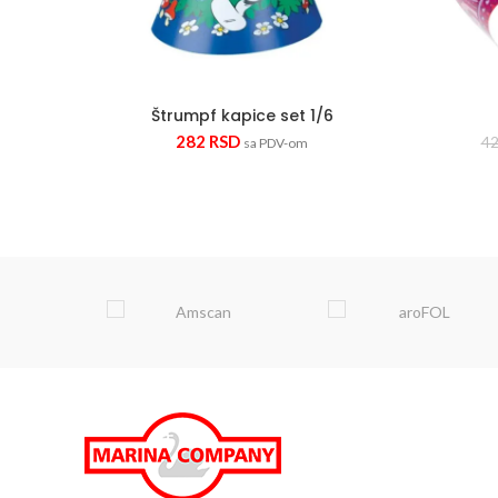
Štrumpf kapice set 1/6
282
RSD
4
sa PDV-om