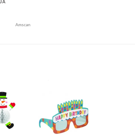
JA
Amscan
Papirnate rođendanske naočare