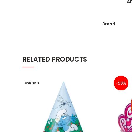
A
Brand
RELATED PRODUCTS
-58%
USKORO
Štrumpf kapice set 1/6 quantity